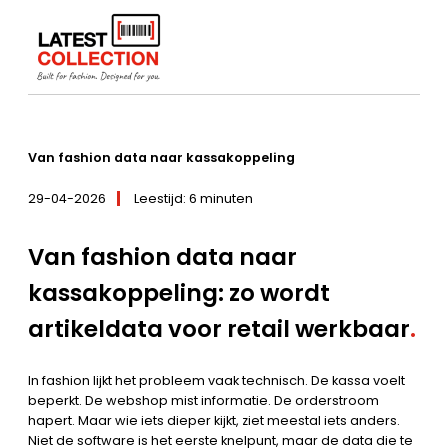
Ga
naar
Home
–
Nieuws / Tips
–
Kassasystemen
–
Van fashion data
de
naar kassakoppeling
inhoud
Van fashion data naar kassakoppeling
29-04-2026
Leestijd: 6 minuten
Van fashion data naar
kassakoppeling: zo wordt
artikeldata voor retail werkbaar
.
In fashion lijkt het probleem vaak technisch. De kassa voelt
beperkt. De webshop mist informatie. De orderstroom
hapert. Maar wie iets dieper kijkt, ziet meestal iets anders.
Niet de software is het eerste knelpunt, maar de data die te