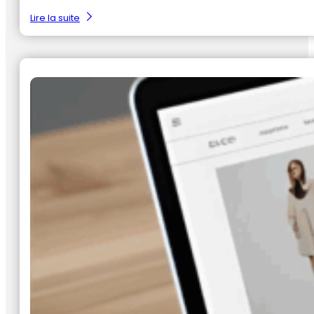
:
Lire la suite
Data
=
geld