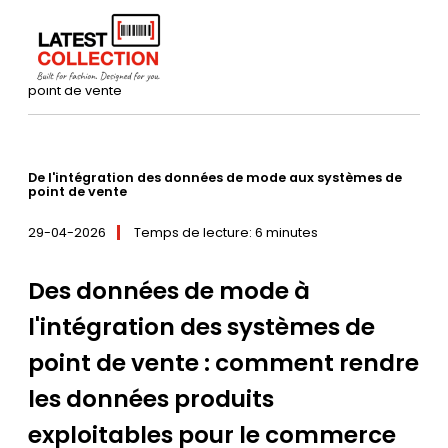
Aller
au
Accueil
–
Nieuws / Tips
–
Systèmes de caisse enregistreuse
contenu
–
De l'intégration des données de mode aux systèmes de
point de vente
De l'intégration des données de mode aux systèmes de
point de vente
29-04-2026
Temps de lecture: 6 minutes
Des données de mode à
l'intégration des systèmes de
point de vente : comment rendre
les données produits
exploitables pour le commerce