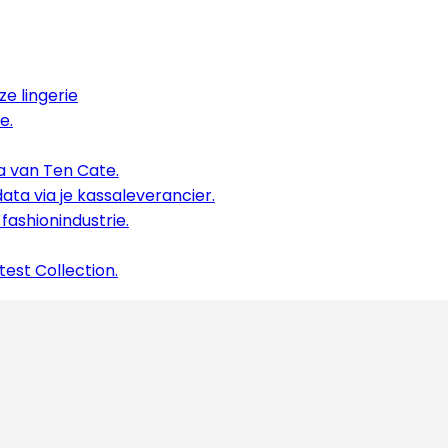
ze lingerie
e.
a van Ten Cate.
ta via je kassaleverancier.
ashionindustrie.
est Collection.