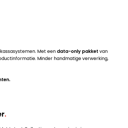
uw kassasystemen. Met een
data-only pakket
van
productinformatie. Minder handmatige verwerking,
nten.
er
.