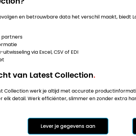
ection?
pvolgen en betrouwbare data het verschil maakt, biedt La
e partners
ormatie
itwisseling via Excel, CSV of EDI
et
ht van Latest Collection
.
test Collection werk je altijd met accurate productinfor
elk detail. Werk efficiënter, slimmer en zonder extra h
Lever je gegevens aan