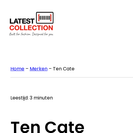
Ga
naar
de
inhoud
Home
–
Merken
–
Ten Cate
Leestijd: 3 minuten
Ten Cate