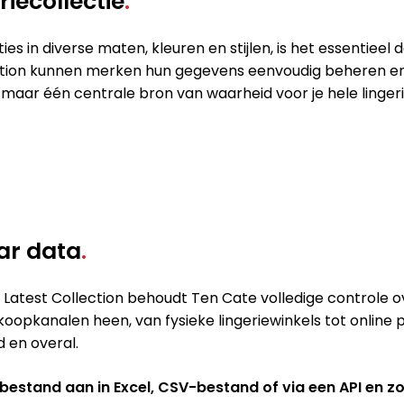
riecollectie
.
es in diverse maten, kleuren en stijlen, is het essentiee
lection kunnen merken hun gegevens eenvoudig beheren e
maar één centrale bron van waarheid voor je hele linger
ar data
.
a Latest Collection behoudt Ten Cate volledige controle o
rkoopkanalen heen, van fysieke lingeriewinkels tot online
 en overal.
kelbestand aan in Excel, CSV-bestand of via een API en