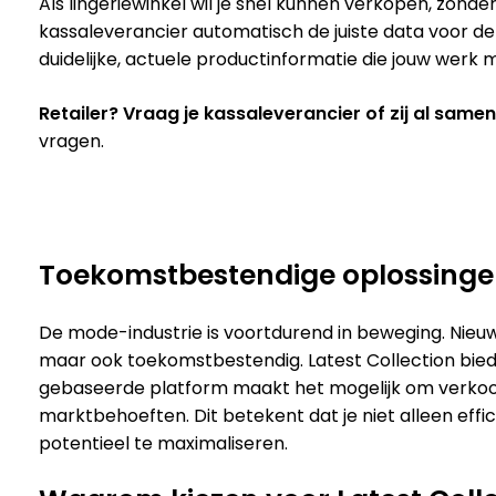
Als lingeriewinkel wil je snel kunnen verkopen, zond
kassaleverancier automatisch de juiste data voor d
duidelijke, actuele productinformatie die jouw werk 
Retailer?
Vraag je kassaleverancier of zij al same
vragen.
Toekomstbestendige oplossingen
De mode-industrie is voortdurend in beweging. Nieuwe
maar ook toekomstbestendig. Latest Collection biedt
gebaseerde platform maakt het mogelijk om verko
marktbehoeften. Dit betekent dat je niet alleen effi
potentieel te maximaliseren.