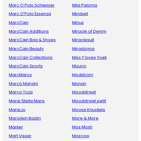
Marc O Polo Schiesser
Mila Paloma
Marc O’Polo Essenza
Mindset
MarcCain
Minus
MarcCain Additions
Miracle of Denim
MarcCain Bag & Shoes
Miraclesuit
MarcCain Beauty
Miradonna
MarcCain Collections
Miss Y loves Yoek
MarcCain Sports
Mizuno
MarcMarcs
Modstrom
Marco Manzini
Monari
Marco Tozzi
Moodstreet
Marie Stella Maris
Moodstreet petit
MarieJo
Moose Knuckels
Marjolein Bastin
More & More
Marker
Mos Mosh
Mart Visser
Moscow