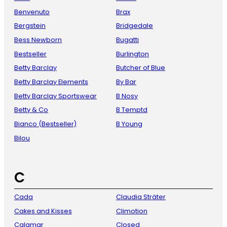
Benvenuto
Brax
Bergstein
Bridgedale
Bess Newborn
Bugatti
Bestseller
Burlington
Betty Barclay
Butcher of Blue
Betty Barclay Elements
By Bar
Betty Barclay Sportswear
B Nosy
Betty & Co
B Temptd
Bianco (Bestseller)
B Young
Bilou
C
Cada
Claudia Sträter
Cakes and Kisses
Climotion
Calamar
Closed