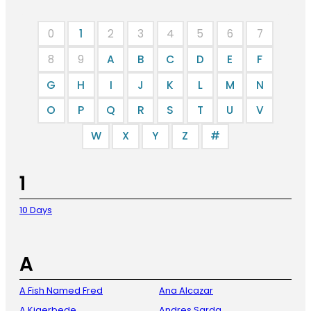
0
1
2
3
4
5
6
7
8
9
A
B
C
D
E
F
G
H
I
J
K
L
M
N
O
P
Q
R
S
T
U
V
W
X
Y
Z
#
1
10 Days
A
A Fish Named Fred
Ana Alcazar
A.Kjaerbede
Andres Sarda