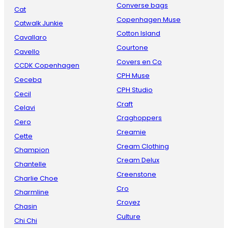
Converse bags
Cat
Copenhagen Muse
Catwalk Junkie
Cotton Island
Cavallaro
Courtone
Cavello
Covers en Co
CCDK Copenhagen
CPH Muse
Ceceba
CPH Studio
Cecil
Craft
Celavi
Craghoppers
Cero
Creamie
Cette
Cream Clothing
Champion
Cream Delux
Chantelle
Creenstone
Charlie Choe
Cro
Charmline
Croyez
Chasin
Culture
Chi Chi