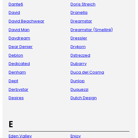
Dante6
Doris Streich
David
Dranella
David Beachwear
Dreamstar
David Man
Dreamstar (Smellink)
Daydream
Dressler
Dear Denier
Drykorn
Deblon
Dstrezzed
Dedicated
Dubarry
Denham
Duca del Cosma
Dept
Dunlop
Derbystar
Duquezzi
Desires
Dutch Design
E
Eden Valley
Enjoy