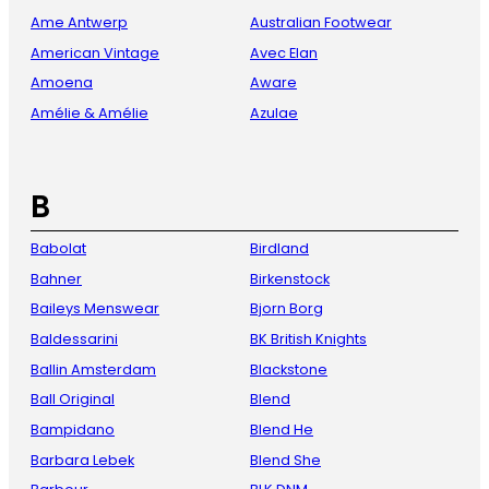
Ame Antwerp
Australian Footwear
American Vintage
Avec Elan
Amoena
Aware
Amélie & Amélie
Azulae
B
Babolat
Birdland
Bahner
Birkenstock
Baileys Menswear
Bjorn Borg
Baldessarini
BK British Knights
Ballin Amsterdam
Blackstone
Ball Original
Blend
Bampidano
Blend He
Barbara Lebek
Blend She