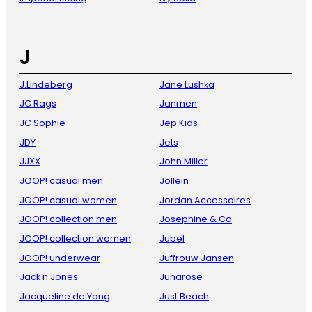
J
J.Lindeberg
Jane Lushka
JC Rags
Janmen
JC Sophie
Jep Kids
JDY
Jets
JJXX
John Miller
JOOP! casual men
Jollein
JOOP! casual women
Jordan Accessoires
JOOP! collection men
Josephine & Co
JOOP! collection women
Jubel
JOOP! underwear
Juffrouw Jansen
Jack n Jones
Junarose
Jacqueline de Yong
Just Beach