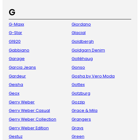
G
G-Maxx
Giordano
G-Star
Glacial
G1920
Goldbergh
Gabbiano
Goldgarn Denim
Garage
Golléhaug
Garcia Jeans
Gonso
Gardeur
Gosha by Vero Moda
Geisha
Gottex
Geox
Gotzburg
Gerry Weber
Gozzip
Gerry Weber Casual
Grace & Mila
Gerry Weber Collection
Grangers
Gerry Weber Edition
Grays
Gestuz
Green