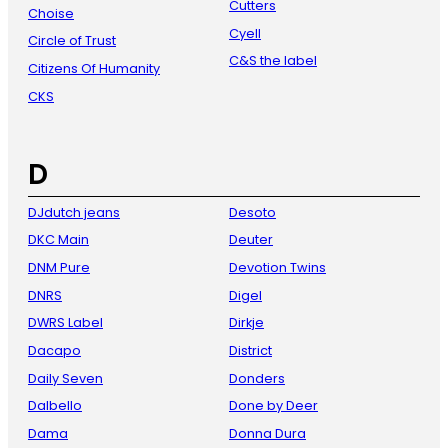
Cutters
Choise
Cyell
Circle of Trust
C&S the label
Citizens Of Humanity
CKS
D
DJdutch jeans
Desoto
DKC Main
Deuter
DNM Pure
Devotion Twins
DNRS
Digel
DWRS Label
Dirkje
Dacapo
District
Daily Seven
Donders
Dalbello
Done by Deer
Dama
Donna Dura