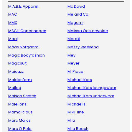
M.A.B.E. Apparel
Mc David
MAC
Me and Co
MMX
Megami
MSCH Copenhagen
Melissa Oosterwolde
Maaij
Meraki
Mads Norgaard
Messy Weekend
Magic Bodyfashion
Mey
Magicsuit
Meyer
Maicazz
Mi Piace
Maidenform
Michael Kors
Maileg
Michael Kors loungewear
Maison Scotch
Michael Kors underwear
Malelions
Michaelis
Mamalicious
Mikk-line
Marc Marcs
Mila
Marc O Polo
Mila Beach