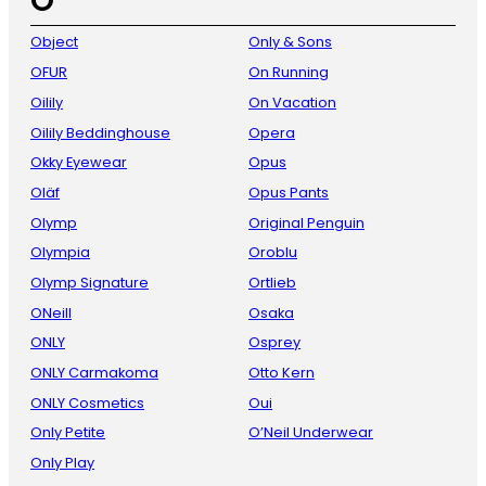
O
Object
Only & Sons
OFUR
On Running
Oilily
On Vacation
Oilily Beddinghouse
Opera
Okky Eyewear
Opus
Oläf
Opus Pants
Olymp
Original Penguin
Olympia
Oroblu
Olymp Signature
Ortlieb
ONeill
Osaka
ONLY
Osprey
ONLY Carmakoma
Otto Kern
ONLY Cosmetics
Oui
Only Petite
O’Neil Underwear
Only Play