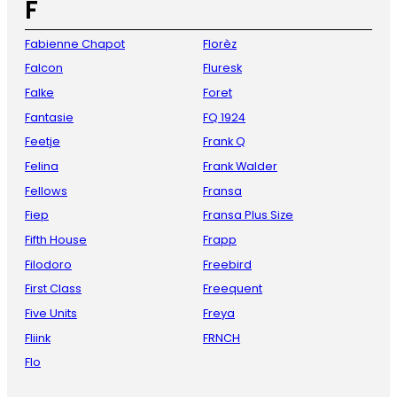
F
Fabienne Chapot
Florèz
Falcon
Fluresk
Falke
Foret
Fantasie
FQ 1924
Feetje
Frank Q
Felina
Frank Walder
Fellows
Fransa
Fiep
Fransa Plus Size
Fifth House
Frapp
Filodoro
Freebird
First Class
Freequent
Five Units
Freya
Fliink
FRNCH
Flo