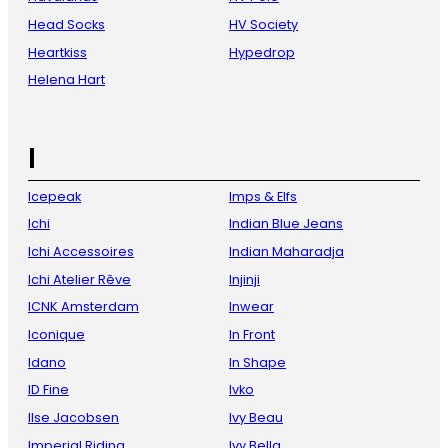
Head Socks
HV Society
Heartkiss
Hypedrop
Helena Hart
I
Icepeak
Imps & Elfs
Ichi
Indian Blue Jeans
Ichi Accessoires
Indian Maharadja
Ichi Atelier Rêve
Injinji
ICNK Amsterdam
Inwear
Iconique
In Front
Idano
In Shape
ID Fine
Ivko
Ilse Jacobsen
Ivy Beau
Imperial Riding
Ivy Bella