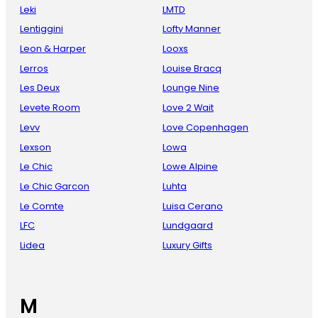
Leki
LMTD
Lentiggini
Lofty Manner
Leon & Harper
Looxs
Lerros
Louise Bracq
Les Deux
Lounge Nine
Levete Room
Love 2 Wait
Levv
Love Copenhagen
Lexson
Lowa
Le Chic
Lowe Alpine
Le Chic Garcon
Luhta
Le Comte
Luisa Cerano
LFC
Lundgaard
Lidea
Luxury Gifts
M