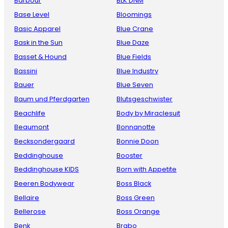
Barbour
BLK DNM
Base Level
Bloomings
Basic Apparel
Blue Crane
Bask in the Sun
Blue Daze
Basset & Hound
Blue Fields
Bassini
Blue Industry
Bauer
Blue Seven
Baum und Pferdgarten
Blutsgeschwister
Beachlife
Body by Miraclesuit
Beaumont
Bonnanotte
Becksondergaard
Bonnie Doon
Beddinghouse
Booster
Beddinghouse KIDS
Born with Appetite
Beeren Bodywear
Boss Black
Bellaire
Boss Green
Bellerose
Boss Orange
Benk
Brabo