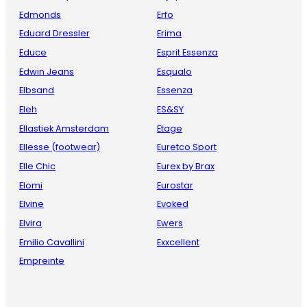
Edmonds
Erfo
Eduard Dressler
Erima
Educe
Esprit Essenza
Edwin Jeans
Esqualo
Elbsand
Essenza
Eleh
ES&SY
Ellastiek Amsterdam
Etage
Ellesse (footwear)
Euretco Sport
Elle Chic
Eurex by Brax
Elomi
Eurostar
Elvine
Evoked
Elvira
Ewers
Emilio Cavallini
Exxcellent
Empreinte