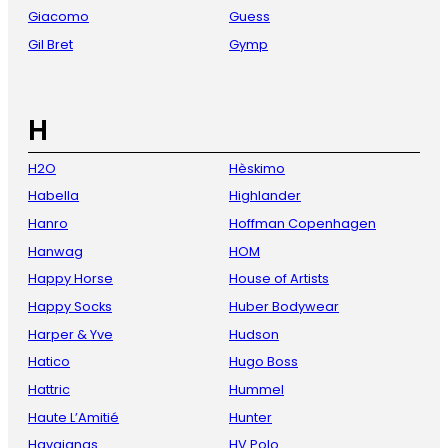
Giacomo
Guess
Gil Bret
Gymp
H
H2O
Hèskimo
Habella
Highlander
Hanro
Hoffman Copenhagen
Hanwag
HOM
Happy Horse
House of Artists
Happy Socks
Huber Bodywear
Harper & Yve
Hudson
Hatico
Hugo Boss
Hattric
Hummel
Haute L’Amitié
Hunter
Havaianas
HV Polo