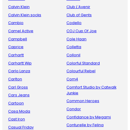
Calvin Klein
Club L’Avenir
Calvin Klein socks
Club of Gents
Cambio
Codello
Camel Active
COJ Cup Of Joe
Campbell
Cole Haan
Caprice
Colletta
Carhartt
Collonil
Carhartt Wip
Colorful Standard
Carlo Lanza
Colourful Rebel
Carlton
Com4
Carl Gross
Comfort Studio by Catwalk
Junkie
Cars Jeans
Common Heroes
Cartoon
Condor
Casa Moda
Confidance by Megami
Cast Iron
Conturelle by Felina
Casual Friday