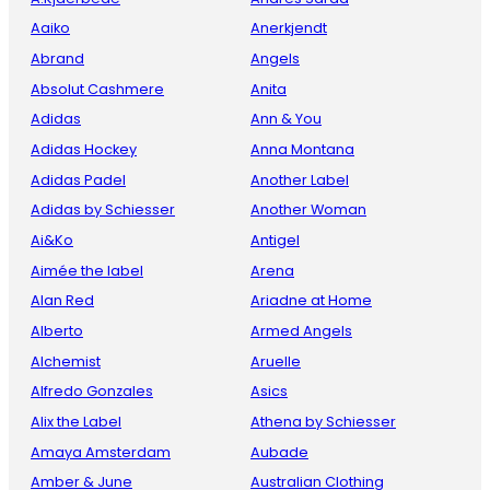
Aaiko
Anerkjendt
Abrand
Angels
Absolut Cashmere
Anita
Adidas
Ann & You
Adidas Hockey
Anna Montana
Adidas Padel
Another Label
Adidas by Schiesser
Another Woman
Ai&Ko
Antigel
Aimée the label
Arena
Alan Red
Ariadne at Home
Alberto
Armed Angels
Alchemist
Aruelle
Alfredo Gonzales
Asics
Alix the Label
Athena by Schiesser
Amaya Amsterdam
Aubade
Amber & June
Australian Clothing