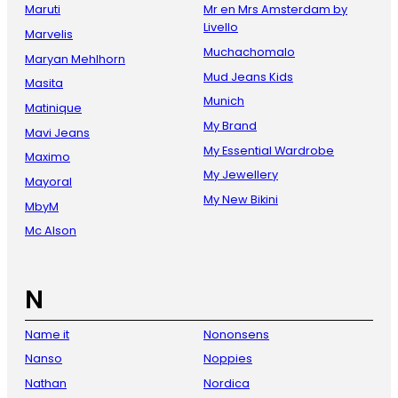
Maruti
Mr en Mrs Amsterdam by
Livello
Marvelis
Muchachomalo
Maryan Mehlhorn
Mud Jeans Kids
Masita
Munich
Matinique
My Brand
Mavi Jeans
My Essential Wardrobe
Maximo
My Jewellery
Mayoral
My New Bikini
MbyM
Mc Alson
N
Name it
Nononsens
Nanso
Noppies
Nathan
Nordica