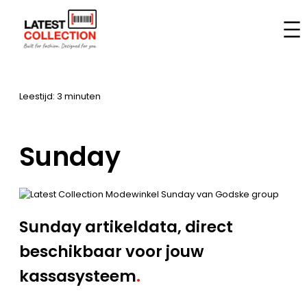
Ga
naar
Home
–
Merken
–
Sunday
de
inhoud
Leestijd: 3 minuten
Sunday
Sunday artikeldata, direct
beschikbaar voor jouw
kassasysteem
.