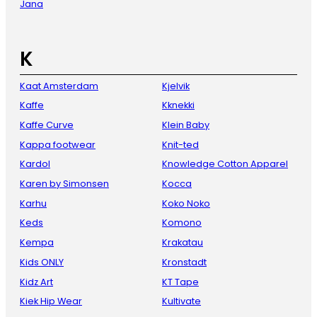
Jana
K
Kaat Amsterdam
Kjelvik
Kaffe
Kknekki
Kaffe Curve
Klein Baby
Kappa footwear
Knit-ted
Kardol
Knowledge Cotton Apparel
Karen by Simonsen
Kocca
Karhu
Koko Noko
Keds
Komono
Kempa
Krakatau
Kids ONLY
Kronstadt
Kidz Art
KT Tape
Kiek Hip Wear
Kultivate