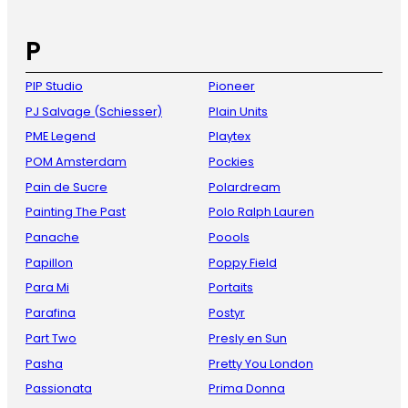
P
PIP Studio
Pioneer
PJ Salvage (Schiesser)
Plain Units
PME Legend
Playtex
POM Amsterdam
Pockies
Pain de Sucre
Polardream
Painting The Past
Polo Ralph Lauren
Panache
Poools
Papillon
Poppy Field
Para Mi
Portaits
Parafina
Postyr
Part Two
Presly en Sun
Pasha
Pretty You London
Passionata
Prima Donna