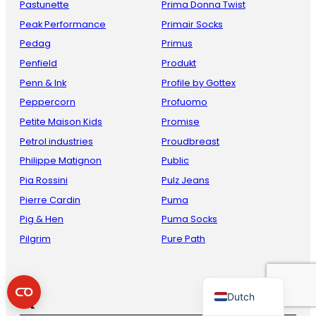
Pastunette
Prima Donna Twist
Peak Performance
Primair Socks
Pedag
Primus
Penfield
Produkt
Penn & Ink
Profile by Gottex
Peppercorn
Profuomo
Petite Maison Kids
Promise
Petrol industries
Proudbreast
French
Philippe Matignon
Public
Danish
Pia Rossini
Pulz Jeans
Pierre Cardin
Puma
Italian
Pig & Hen
Puma Socks
Spanish
Pilgrim
Pure Path
German
English
Q
Dutch