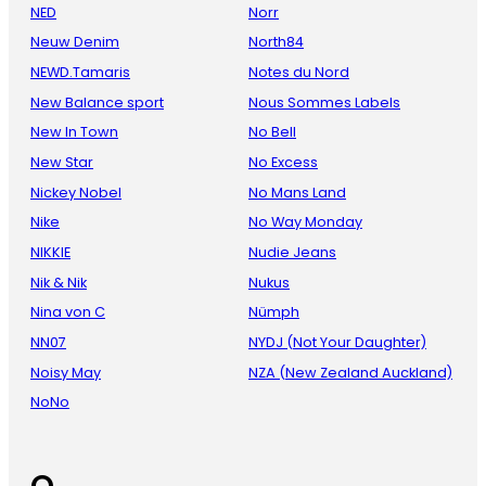
NED
Norr
Neuw Denim
North84
NEWD.Tamaris
Notes du Nord
New Balance sport
Nous Sommes Labels
New In Town
No Bell
New Star
No Excess
Nickey Nobel
No Mans Land
Nike
No Way Monday
NIKKIE
Nudie Jeans
Nik & Nik
Nukus
Nina von C
Nümph
NN07
NYDJ (Not Your Daughter)
Noisy May
NZA (New Zealand Auckland)
NoNo