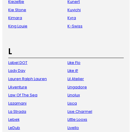
Kiezeltje
Kunert
Kie Stone
Kuyichi
Kimara
Kyra
King Louie
K-Swiss
L
Label DOT
Like Flo
Lady Day
Like it!
Lauren Ralph Lauren
Lil Atelier
LAventure
Lingadore
Law Of The Sea
Linolux
Lazamani
Lisca
La Strada
Lise Charmel
Lebek
Little Looxs
LeDub
Livello