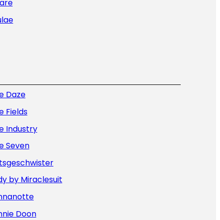
are
ulae
ue Daze
e Fields
e Industry
ue Seven
tsgeschwister
y by Miraclesuit
nnanotte
nnie Doon