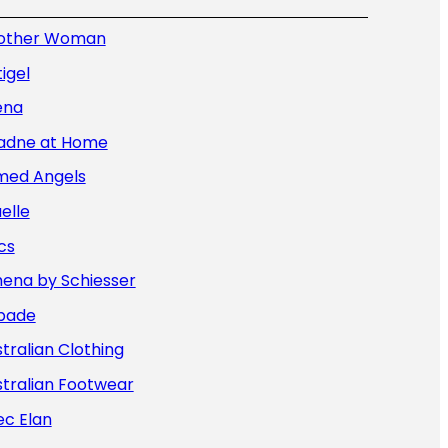
other Woman
igel
ena
iadne at Home
med Angels
elle
cs
hena by Schiesser
bade
tralian Clothing
tralian Footwear
ec Elan