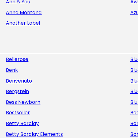
Ann & You
Aw
Anna Montana
Az
Another Label
Bellerose
Bl
Benk
Blu
Benvenuto
Blu
Bergstein
Bl
Bess Newborn
Blu
Bestseller
Bod
Betty Barclay
Bo
Betty Barclay Elements
Bo