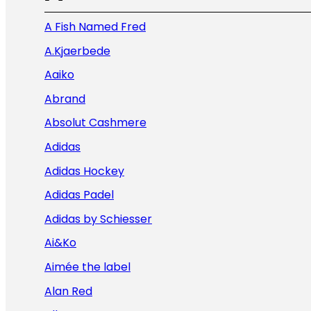
A Fish Named Fred
A.Kjaerbede
Aaiko
Abrand
Absolut Cashmere
Adidas
Adidas Hockey
Adidas Padel
Adidas by Schiesser
Ai&Ko
Aimée the label
Alan Red