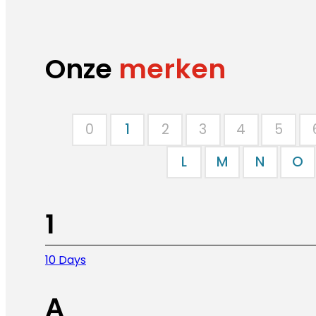
Onze
merken
0
1
2
3
4
5
L
M
N
O
1
10 Days
A