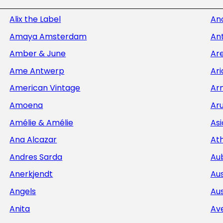
Alix the Label
An
Amaya Amsterdam
Ant
Amber & June
Ar
Ame Antwerp
Ar
American Vintage
Ar
Amoena
Aru
Amélie & Amélie
Asi
Ana Alcazar
At
Andres Sarda
Au
Anerkjendt
Aus
Angels
Aus
Anita
Av