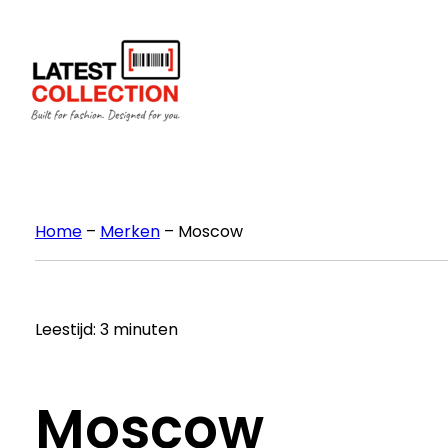
Ga
naar
de
inhoud
Home
–
Merken
–
Moscow
Leestijd: 3 minuten
Moscow