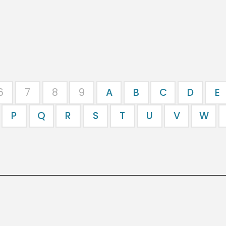
6
7
8
9
A
B
C
D
E
P
Q
R
S
T
U
V
W