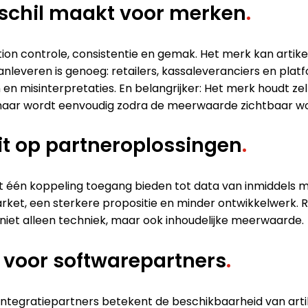
erschil maakt voor merken
.
ion controle, consistentie en gemak. Het merk kan artike
nleveren is genoeg: retailers, kassaleveranciers en pl
n misinterpretaties. En belangrijker: Het merk houdt ze
 maar wordt eenvoudig zodra de meerwaarde zichtbaar wo
it op partneroplossingen
.
t één koppeling toegang bieden tot data van inmiddels
ket, een sterkere propositie en minder ontwikkelwerk. R
niet alleen techniek, maar ook inhoudelijke meerwaarde.
voor softwarepartners
.
ntegratiepartners betekent de beschikbaarheid van artik