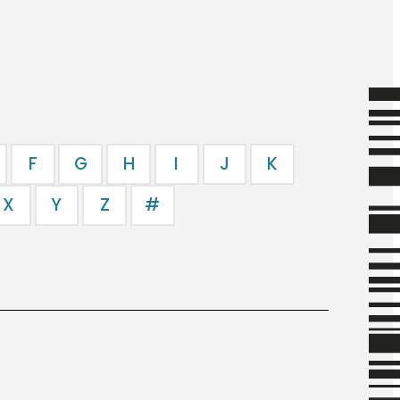
F
G
H
I
J
K
X
Y
Z
#