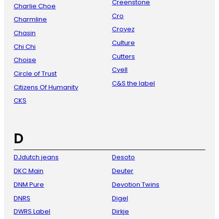
Creenstone
Charlie Choe
Cro
Charmline
Croyez
Chasin
Culture
Chi Chi
Cutters
Choise
Cyell
Circle of Trust
C&S the label
Citizens Of Humanity
CKS
D
DJdutch jeans
Desoto
DKC Main
Deuter
DNM Pure
Devotion Twins
DNRS
Digel
DWRS Label
Dirkje