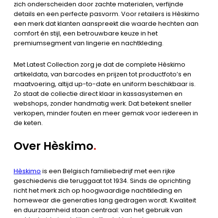
zich onderscheiden door zachte materialen, verfijnde
details en een perfecte pasvorm. Voor retailers is Hèskimo
een merk dat klanten aanspreekt die waarde hechten aan
comfort én stijl, een betrouwbare keuze in het
premiumsegment van lingerie en nachtkleding.
Met Latest Collection zorg je dat de complete Hèskimo
artikeldata, van barcodes en prijzen tot productfoto’s en
maatvoering, altijd up-to-date en uniform beschikbaar is.
Zo staat de collectie direct klaar in kassasystemen en
webshops, zonder handmatig werk. Dat betekent sneller
verkopen, minder fouten en meer gemak voor iedereen in
de keten.
Over Hèskimo
.
Hèskimo
is een Belgisch familiebedrijf met een rijke
geschiedenis die teruggaat tot 1934. Sinds de oprichting
richt het merk zich op hoogwaardige nachtkleding en
homewear die generaties lang gedragen wordt. Kwaliteit
en duurzaamheid staan centraal: van het gebruik van