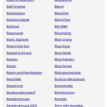
Ball Original
Blend
Bampidano
Blend He
Barbara Lebek
Blend She
Barbour
BLK DNM
Base Level
Bloomings
Basic Apparel
Blue Crane
Bask in the Sun
Blue Daze
Basset & Hound
Blue Fields
Bassini
Blue Industry
Bauer
Blue Seven
Baum und Pferdgarten
Blutsgeschwister
Beachlife
Body by Miraclesuit
Beaumont
Bonnanotte
Becksondergaard
Bonnie Doon
Beddinghouse
Booster
Beddinghouse KIDS
Born with Appetite