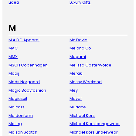
Lidea
Luxury Gifts
M
M.A.B.E. Apparel
Mc David
MAC
Me and Co
MMX
Megami
MSCH Copenhagen
Melissa Oosterwolde
Maaij
Meraki
Mads Norgaard
Messy Weekend
Magic Bodyfashion
Mey
Magicsuit
Meyer
Maicazz
Mi Piace
Maidenform
Michael Kors
Maileg
Michael Kors loungewear
Maison Scotch
Michael Kors underwear