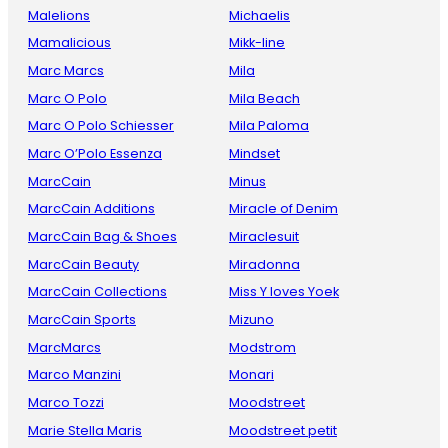
Malelions
Michaelis
Mamalicious
Mikk-line
Marc Marcs
Mila
Marc O Polo
Mila Beach
Marc O Polo Schiesser
Mila Paloma
Marc O’Polo Essenza
Mindset
MarcCain
Minus
MarcCain Additions
Miracle of Denim
MarcCain Bag & Shoes
Miraclesuit
MarcCain Beauty
Miradonna
MarcCain Collections
Miss Y loves Yoek
MarcCain Sports
Mizuno
MarcMarcs
Modstrom
Marco Manzini
Monari
Marco Tozzi
Moodstreet
Marie Stella Maris
Moodstreet petit