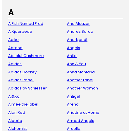
A
A Fish Named Fred
Ana Alcazar
A.Kjaerbede
Andres Sarda
Aaiko
Anerkjendt
Abrand
Angels
Absolut Cashmere
Anita
Adidas
Ann & You
Adidas Hockey
Anna Montana
Adidas Padel
Another Label
Adidas by Schiesser
Another Woman
Ai&Ko
Antigel
Aimée the label
Arena
Alan Red
Ariadne at Home
Alberto
Armed Angels
Alchemist
Aruelle