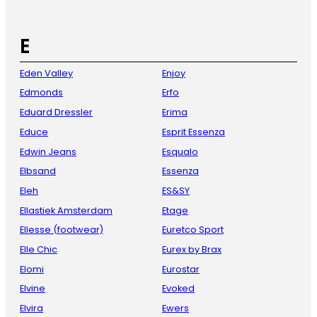
E
Eden Valley
Enjoy
Edmonds
Erfo
Eduard Dressler
Erima
Educe
Esprit Essenza
Edwin Jeans
Esqualo
Elbsand
Essenza
Eleh
ES&SY
Ellastiek Amsterdam
Etage
Ellesse (footwear)
Euretco Sport
Elle Chic
Eurex by Brax
Elomi
Eurostar
Elvine
Evoked
Elvira
Ewers