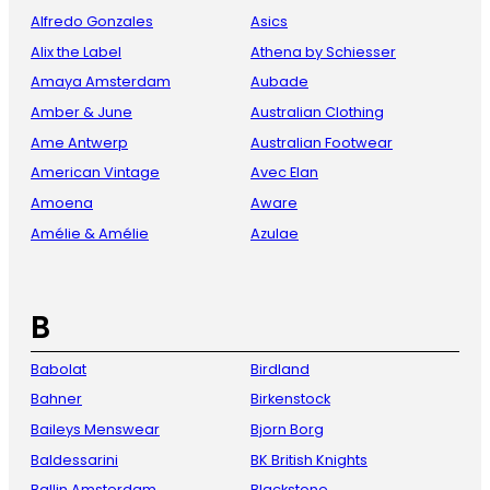
Alfredo Gonzales
Asics
Alix the Label
Athena by Schiesser
Amaya Amsterdam
Aubade
Amber & June
Australian Clothing
Ame Antwerp
Australian Footwear
American Vintage
Avec Elan
Amoena
Aware
Amélie & Amélie
Azulae
B
Babolat
Birdland
Bahner
Birkenstock
Baileys Menswear
Bjorn Borg
Baldessarini
BK British Knights
Ballin Amsterdam
Blackstone