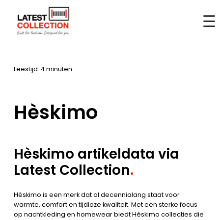
Ga
naar
Home
–
Merken
–
Hèskimo
de
inhoud
Leestijd: 4 minuten
Hèskimo
Hèskimo artikeldata via
Latest Collection
.
Hèskimo is een merk dat al decennialang staat voor
warmte, comfort en tijdloze kwaliteit. Met een sterke focus
op nachtkleding en homewear biedt Hèskimo collecties die