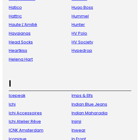
Hatico
Hugo Boss
Hattric
Hummel
Haute L’Amitié
Hunter
Havaianas
HV Polo
Head Socks
HV Society
Heartkiss
Hypedrop
Helena Hart
I
Icepeak
Imps & Elfs
Ichi
Indian Blue Jeans
Ichi Accessoires
Indian Maharadja
Ichi Atelier Rêve
Injinji
ICNK Amsterdam
Inwear
Iconique
In Front