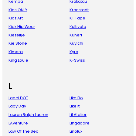
Kempa
Krakatau
Kids ONLY
Kronstadt
Kidz Art
KT Tape
Kiek Hip Wear
Kultivate
Kiezeltje
Kunert
Kie Stone
Kuyichi
Kimara
Kyra
King Louie
K-Swiss
L
Label DOT
Like Flo
Lady Day
Like it!
Lauren Ralph Lauren
Lil Atelier
LAventure
Lingadore
Law Of The Sea
Linolux