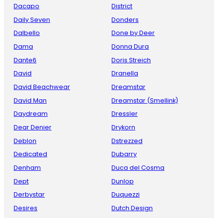
Dacapo
District
Daily Seven
Donders
Dalbello
Done by Deer
Dama
Donna Dura
Dante6
Doris Streich
David
Dranella
David Beachwear
Dreamstar
David Man
Dreamstar (Smellink)
Daydream
Dressler
Dear Denier
Drykorn
Deblon
Dstrezzed
Dedicated
Dubarry
Denham
Duca del Cosma
Dept
Dunlop
Derbystar
Duquezzi
Desires
Dutch Design