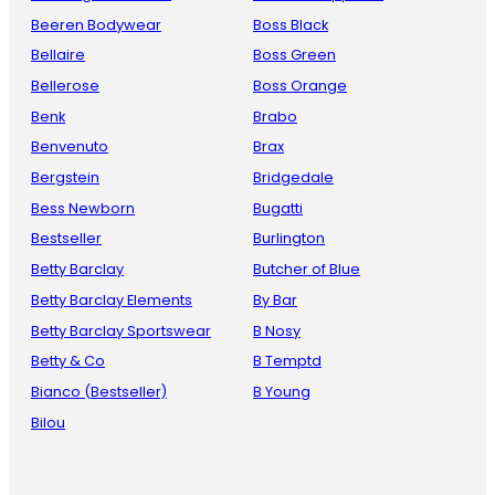
Beeren Bodywear
Boss Black
Bellaire
Boss Green
Bellerose
Boss Orange
Benk
Brabo
Benvenuto
Brax
Bergstein
Bridgedale
Bess Newborn
Bugatti
Bestseller
Burlington
Betty Barclay
Butcher of Blue
Betty Barclay Elements
By Bar
Betty Barclay Sportswear
B Nosy
Betty & Co
B Temptd
Bianco (Bestseller)
B Young
Bilou