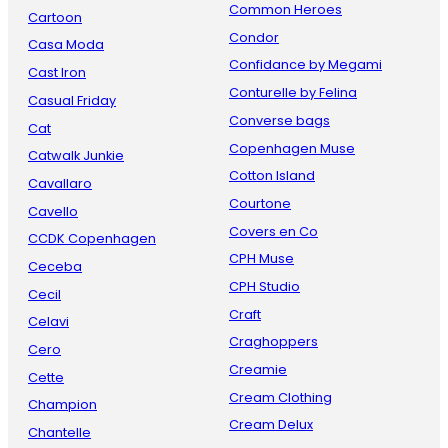
Common Heroes
Cartoon
Condor
Casa Moda
Confidance by Megami
Cast Iron
Conturelle by Felina
Casual Friday
Converse bags
Cat
Copenhagen Muse
Catwalk Junkie
Cotton Island
Cavallaro
Courtone
Cavello
Covers en Co
CCDK Copenhagen
CPH Muse
Ceceba
CPH Studio
Cecil
Craft
Celavi
Craghoppers
Cero
Creamie
Cette
Cream Clothing
Champion
Cream Delux
Chantelle