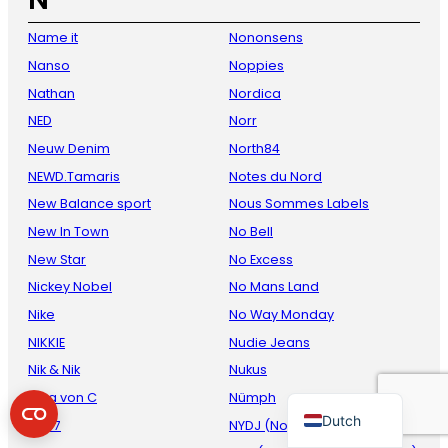
Name it
Nononsens
Nanso
Noppies
Nathan
Nordica
NED
Norr
Neuw Denim
North84
NEWD.Tamaris
Notes du Nord
New Balance sport
Nous Sommes Labels
French
New In Town
No Bell
Danish
New Star
No Excess
Nickey Nobel
No Mans Land
Italian
Nike
No Way Monday
Spanish
NIKKIE
Nudie Jeans
German
Nik & Nik
Nukus
English
Nina von C
Nümph
Dutch
NN07
NYDJ (Not Your Daughter)