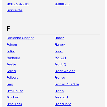
Emilio Cavallini
Exxcellent
Empreinte
F
Fabienne Chapot
Florèz
Falcon
Fluresk
Falke
Foret
Fantasie
FQ 1924
Feetje
Frank Q
Felina
Frank Walder
Fellows
Fransa
Fiep
Fransa Plus Size
Fifth House
Frapp
Filodoro
Freebird
First Class
Freequent