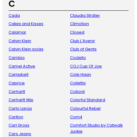
C
Cada
Claudia Sträter
Cakes and Kisses
Climotion
Calamar
Closed
Calvin Klein
Club L’Avenir
Calvin Klein socks
Club of Gents
Cambio
Codello
Camel Active
COJ Cup Of Joe
Campbell
Cole Haan
Caprice
Colletta
Carhartt
Collonil
Carhartt Wip
Colorful Standard
Carlo Lanza
Colourful Rebel
Carlton
Com4
Carl Gross
Comfort Studio by Catwalk
Junkie
Cars Jeans