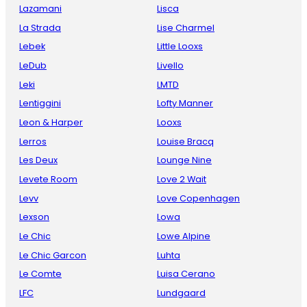
Lazamani
Lisca
La Strada
Lise Charmel
Lebek
Little Looxs
LeDub
Livello
Leki
LMTD
Lentiggini
Lofty Manner
Leon & Harper
Looxs
Lerros
Louise Bracq
Les Deux
Lounge Nine
Levete Room
Love 2 Wait
Levv
Love Copenhagen
Lexson
Lowa
Le Chic
Lowe Alpine
Le Chic Garcon
Luhta
Le Comte
Luisa Cerano
LFC
Lundgaard