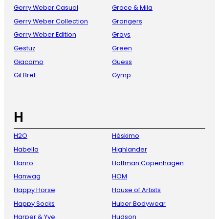
Gerry Weber Casual
Grace & Mila
Gerry Weber Collection
Grangers
Gerry Weber Edition
Grays
Gestuz
Green
Giacomo
Guess
Gil Bret
Gymp
H
H2O
Hèskimo
Habella
Highlander
Hanro
Hoffman Copenhagen
Hanwag
HOM
Happy Horse
House of Artists
Happy Socks
Huber Bodywear
Harper & Yve
Hudson