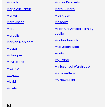
MarieJo
Moose Knuckels
Marjolein Bastin
More & More
Marker
Mos Mosh
Mart Visser
Moscow
Maruti
Mr en Mrs Amsterdam by
Livello
Marvelis
Muchachomalo
Maryan Mehlhorn
Mud Jeans Kids
Masita
Munich
Matinique
My Brand
Mavi Jeans
My Essential Wardrobe
Maximo
My Jewellery
Mayoral
My New Bikini
MbyM
Mc Alson
N