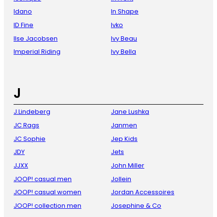
Idano
In Shape
ID Fine
Ivko
Ilse Jacobsen
Ivy Beau
Imperial Riding
Ivy Bella
J
J.Lindeberg
Jane Lushka
JC Rags
Janmen
JC Sophie
Jep Kids
JDY
Jets
JJXX
John Miller
JOOP! casual men
Jollein
JOOP! casual women
Jordan Accessoires
JOOP! collection men
Josephine & Co