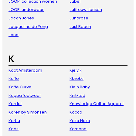
JOOP! collection women
Jubel
JOOP! underwear
Juffrouw Jansen
Jack n Jones
Junarose
Jacqueline de Yong
Just Beach
Jana
K
Kaat Amsterdam
Kjelvik
Kaffe
Kknekki
Kaffe Curve
Klein Baby
Kappa footwear
Knit-ted
Kardol
Knowledge Cotton Apparel
Karen by Simonsen
Kocca
Karhu
Koko Noko
Keds
Komono