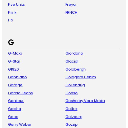
Five Units
Freya
Fliink
FRNCH
Flo
G
G-Maxx
Giordano
G-Star
Glacial
G1920
Goldbergh
Gabbiano
Goldgarn Denim
Garage
Golléhaug
Garcia Jeans
Gonso
Gardeur
Gosha by Vero Moda
Geisha
Gottex
Geox
Gotzburg
Gerry Weber
Gozzip