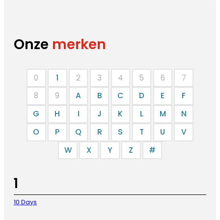
Onze
merken
0
1
2
3
4
5
6
7
8
9
A
B
C
D
E
F
G
H
I
J
K
L
M
N
O
P
Q
R
S
T
U
V
W
X
Y
Z
#
1
10 Days