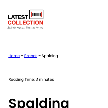
Skip
to
content
Home
–
Brands
–
Spalding
Reading Time: 3 minutes
Spalding