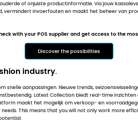
erouderde of onjuiste productinformatie. Via jouw kassal
jd, vermindert invoerfouten en maakt het beheer van pr
Check with your POS supplier and get access to the mo
Discover the possibilities
ashion industry
.
om snelle aanpassingen. Nieuwe trends, seizoenswisselin
omstbestendig. Latest Collection biedt real-time inzichten
atform maakt het mogelijk om verkoop- en voorraadgeg
 needs. This means that you will not only work more effici
otential.