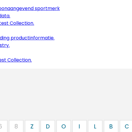
 toonaangevend sportmerk
data.
est Collection.
lding productinformatie.
stry.
st Collection.
6
8
Z
D
O
I
L
B
C