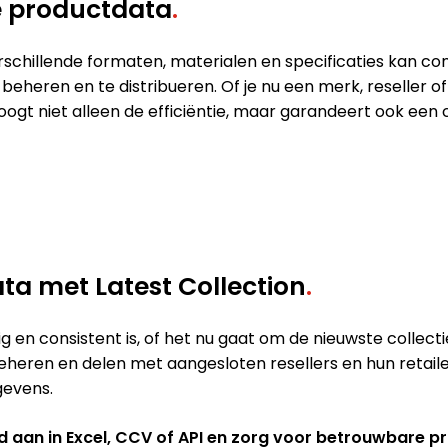
e productdata
.
schillende formaten, materialen en specificaties kan com
eheren en te distribueren. Of je nu een merk, reseller o
ogt niet alleen de efficiëntie, maar garandeert ook een
a met Latest Collection
.
 en consistent is, of het nu gaat om de nieuwste collectie
heren en delen met aangesloten resellers en hun retailer
gevens.
nd aan in Excel, CCV of API en zorg voor betrouwbare p