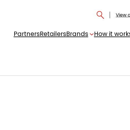
View a
Partners
Retailers
Brands
How it work