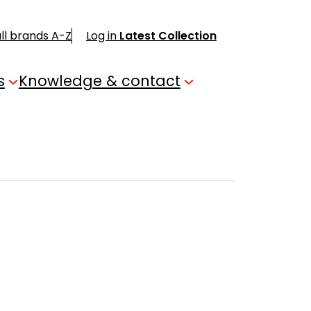
ll brands A-Z
Log in
Latest Collection
s
Knowledge & contact