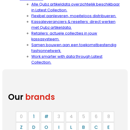
Alle Qubz artikeldata overzichtelijk beschikbaar
in Latest Collection.
Flexibel aanleveren, moeiteloos distribueren.
Kassaleveranciers & resellers: direct werken
met Qubz artikeldata.
Retailers: actuele collecties in jouw
kassasysteem.
Samen bouwen aan een toekomstbestendig
fashionnetwerk.
Work smarter with data through Latest
Collection.
Our
brands
0
1
#
3
4
5
6
8
Z
D
O
I
L
B
C
E