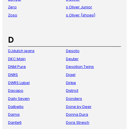
Zero
s Oliver Junior
Zoso
s.Oliver (shoes)
D
DJdutch jeans
Desoto
DKC Main
Deuter
DNM Pure
Devotion Twins
DNRS
Digel
DWRS Label
Dirkje
Dacapo
District
Daily Seven
Donders
Dalbello
Done by Deer
Dama
Donna Dura
Dante6
Doris Streich