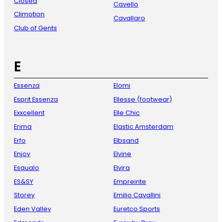
Closed
Cavello
Climotion
Cavallaro
Club of Gents
E
Essenza
Elomi
Esprit Essenza
Ellesse (footwear)
Exxcellent
Elle Chic
Erima
Elastic Amsterdam
Erfo
Elbsand
Enjoy
Elvine
Esqualo
Elvira
ES&SY
Empreinte
Storey
Emilio Cavallini
Eden Valley
Euretco Sports