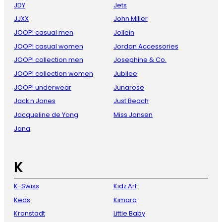
JDY
Jets
JJXX
John Miller
JOOP! casual men
Jollein
JOOP! casual women
Jordan Accessories
JOOP! collection men
Josephine & Co.
JOOP! collection women
Jubilee
JOOP! underwear
Junarose
Jack n Jones
Just Beach
Jacqueline de Yong
Miss Jansen
Jana
K
K-Swiss
Kidz Art
Keds
Kimara
Kronstadt
Little Baby