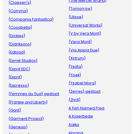
(The Mercer Brand)
(Claesen's)
(Tomorrow)
(Comma)
(Ulisse)
(Compania Fantastica)
(Universal Works)
(Cosabella)
(V by Vera Mont)
(Dickies)
(Vera Mont)
(Didriksons)
(Via Appia Due)
(Edblad)
(Xirtrum)
(Esmé Studios)
(Yesta)
(Esprit EDC)
(Yoek)
(Esprit)
(Ysabel Mora)
(Expresso)
(Zerres) gestopt
(Femmes du Sud) gestopt
(Zhrill)
(Frankie and Liberty)
A Fish Named Fred
(Gant)
A.Kjaerbede
(Garment Project)
Aaiko
(Genesis)
Abrand