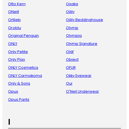
Otto Kern
Osaka
ONeill
Oilily
Ortlieb
Oilily Beddinghouse
Oroblu
Olymp
Original Penguin
Olympia
ONLY
Olymp Signature
Only Petite
Oläf
Only Play
Object
ONLY Cosmetics
OFUR
ONLY Carmakoma
Okky Eyewear
Only & Sons
Oui
Opus
O'Neil Underwear
Opus Pants
I