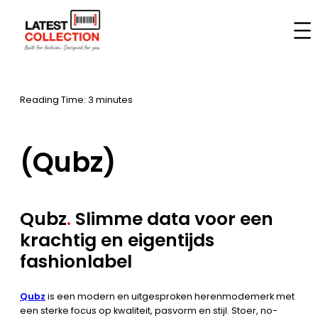
Skip
to
Home
–
Brands
–
(Qubz)
content
Reading Time: 3 minutes
(Qubz)
Qubz
.
Slimme data voor een
krachtig en eigentijds
fashionlabel
Qubz
is een modern en uitgesproken herenmodemerk met
een sterke focus op kwaliteit, pasvorm en stijl. Stoer, no-