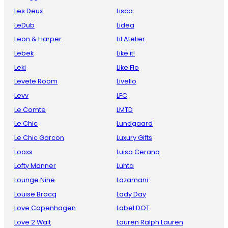
Les Deux
Lisca
LeDub
Lidea
Leon & Harper
Lil Atelier
Lebek
Like it!
Leki
Like Flo
Levete Room
Livello
Levv
LFC
Le Comte
LMTD
Le Chic
Lundgaard
Le Chic Garcon
Luxury Gifts
Looxs
Luisa Cerano
Lofty Manner
Luhta
Lounge Nine
Lazamani
Louise Bracq
Lady Day
Love Copenhagen
Label DOT
Love 2 Wait
Lauren Ralph Lauren