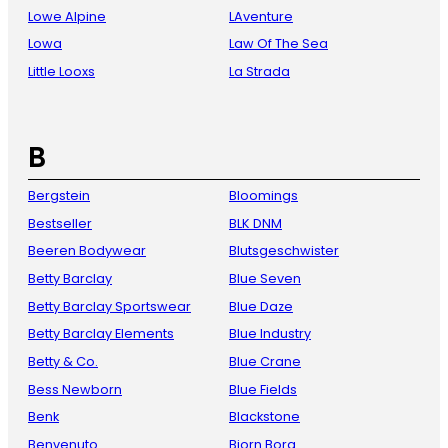
Lowe Alpine
LAventure
Lowa
Law Of The Sea
Little Looxs
La Strada
B
Bergstein
Bloomings
Bestseller
BLK DNM
Beeren Bodywear
Blutsgeschwister
Betty Barclay
Blue Seven
Betty Barclay Sportswear
Blue Daze
Betty Barclay Elements
Blue Industry
Betty & Co.
Blue Crane
Bess Newborn
Blue Fields
Benk
Blackstone
Benvenuto
Bjorn Borg