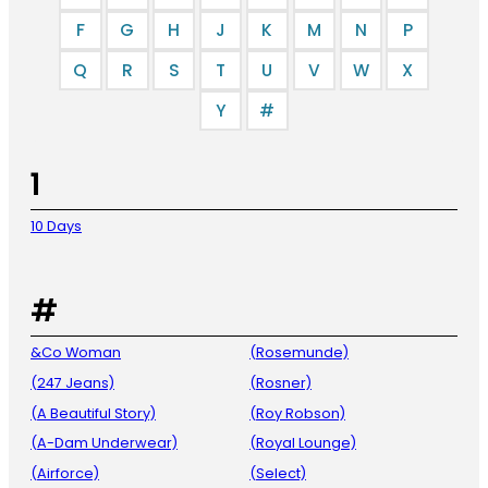
F
G
H
J
K
M
N
P
Q
R
S
T
U
V
W
X
Y
#
1
10 Days
#
&Co Woman
(Rosemunde)
(247 Jeans)
(Rosner)
(A Beautiful Story)
(Roy Robson)
(A-Dam Underwear)
(Royal Lounge)
(Airforce)
(Select)