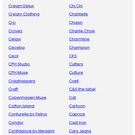
Cream Delux
Chi Chi
Cream Clothing
Chantelle
Cro
Chasin
Croyez
Charlie Choe
Celavi
Charmline
Ceceba
Champion
Cecil
CKS
CPH Studio
Cutters
CPH Muse
Culture
Craghoppers
Cyell
Craft
C&S the label
Copenhagen Muse
Cat
Cotton Island
Cartoon
Conturelle by Felina
Caprice
Condor
Cast Iron
Confidance by Megami
Cars Jeans