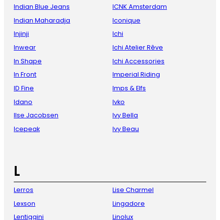
Indian Blue Jeans
ICNK Amsterdam
Indian Maharadja
Iconique
Injinji
Ichi
Inwear
Ichi Atelier Rêve
In Shape
Ichi Accessories
In Front
Imperial Riding
ID Fine
Imps & Elfs
Idano
Ivko
Ilse Jacobsen
Ivy Bella
Icepeak
Ivy Beau
L
Lerros
Lise Charmel
Lexson
Lingadore
Lentiggini
Linolux