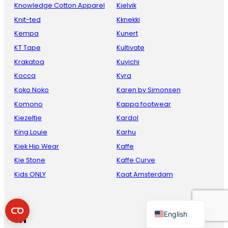
Knowledge Cotton Apparel
Kjelvik
Knit-ted
Kknekki
Kempa
Kunert
KT Tape
Kultivate
Krakatoa
Kuyichi
Kocca
Kyra
Koko Noko
Karen by Simonsen
Komono
Kappa footwear
French
Kiezeltje
Kardol
Danish
King Louie
Karhu
Kiek Hip Wear
Kaffe
Italian
Kie Stone
Kaffe Curve
Spanish
Kids ONLY
Kaat Amsterdam
German
Dutch
M
English