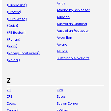
Asics
(Plusbasics)
Athena by Schiesser
(Protest)
Aubade
(Pure White)
Australian Clothing
(Qubz)
Australian Footwear
(RB Boston)
Avec Elan
(Rehab)
Aware
(Riani)
Azulae
(Robey Sportswear)
Sustainable by Barts
(Roidal)
Z
Z8
Zizo
ZRS
Zusss
Zetex
Zus en Zomer
Zenggi
s Oliver