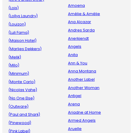
Amoena
(Lois)
Amélie & Amélie
(Lollys Laundry)
Ana Alcazar
(Louizon)
Andres Sarda
(Luli Fama)
Anerkjendt
(Maison Hotel)
Angels
(Marlies Dekkers)
Anita
(Melik)
Ann & You
(Milo)
Anna Montana
(Minimum)
Another Label
(Monte Carlo)
Another Woman
(Nicolas Vahe)
Antigel
(No One Else)
Arena
(Outware)
Ariadne at Home
(Paul and Shark)
Armed Angels
(Pinewood)
Aruelle
(Pink Label)