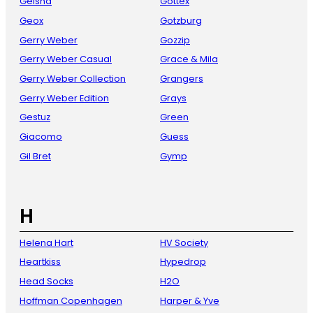
Geisha
Gottex
Geox
Gotzburg
Gerry Weber
Gozzip
Gerry Weber Casual
Grace & Mila
Gerry Weber Collection
Grangers
Gerry Weber Edition
Grays
Gestuz
Green
Giacomo
Guess
Gil Bret
Gymp
H
Helena Hart
HV Society
Heartkiss
Hypedrop
Head Socks
H2O
Hoffman Copenhagen
Harper & Yve