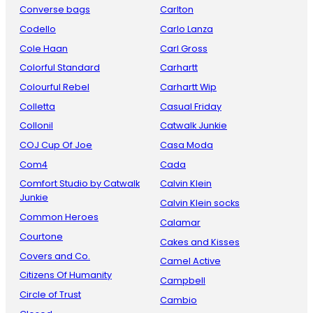
Converse bags
Carlton
Codello
Carlo Lanza
Cole Haan
Carl Gross
Colorful Standard
Carhartt
Colourful Rebel
Carhartt Wip
Colletta
Casual Friday
Collonil
Catwalk Junkie
COJ Cup Of Joe
Casa Moda
Com4
Cada
Comfort Studio by Catwalk
Calvin Klein
Junkie
Calvin Klein socks
Common Heroes
Calamar
Courtone
Cakes and Kisses
Covers and Co.
Camel Active
Citizens Of Humanity
Campbell
Circle of Trust
Cambio