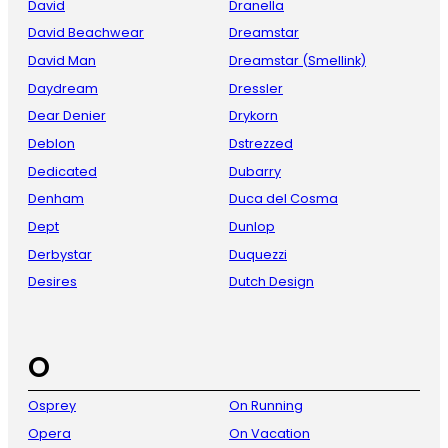
David
Dranella
David Beachwear
Dreamstar
David Man
Dreamstar (Smellink)
Daydream
Dressler
Dear Denier
Drykorn
Deblon
Dstrezzed
Dedicated
Dubarry
Denham
Duca del Cosma
Dept
Dunlop
Derbystar
Duquezzi
Desires
Dutch Design
O
Osprey
On Running
Opera
On Vacation