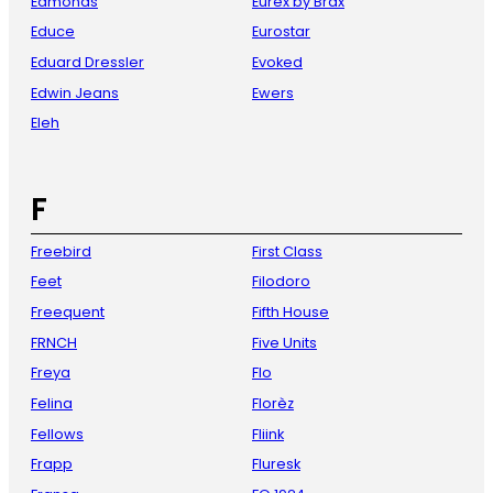
Edmonds
Eurex by Brax
Educe
Eurostar
Eduard Dressler
Evoked
Edwin Jeans
Ewers
Eleh
F
Freebird
First Class
Feet
Filodoro
Freequent
Fifth House
FRNCH
Five Units
Freya
Flo
Felina
Florèz
Fellows
Fliink
Frapp
Fluresk