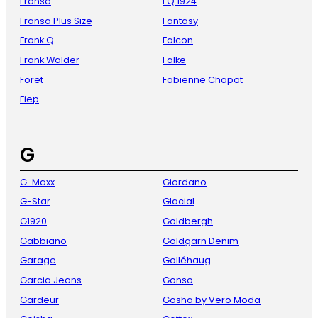
Fransa
FQ 1924
Fransa Plus Size
Fantasy
Frank Q
Falcon
Frank Walder
Falke
Foret
Fabienne Chapot
Fiep
G
G-Maxx
Giordano
G-Star
Glacial
G1920
Goldbergh
Gabbiano
Goldgarn Denim
Garage
Golléhaug
Garcia Jeans
Gonso
Gardeur
Gosha by Vero Moda