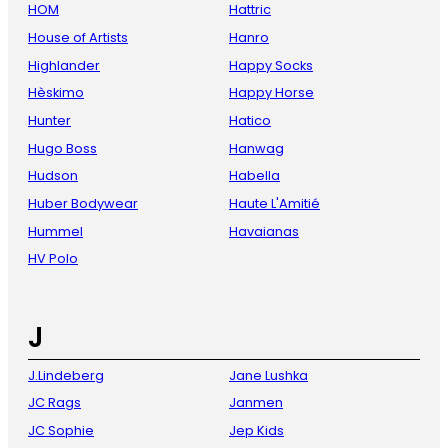
HOM
Hattric
House of Artists
Hanro
Highlander
Happy Socks
Hèskimo
Happy Horse
Hunter
Hatico
Hugo Boss
Hanwag
Hudson
Habella
Huber Bodywear
Haute L'Amitié
Hummel
Havaianas
HV Polo
J
J.Lindeberg
Jane Lushka
JC Rags
Janmen
JC Sophie
Jep Kids