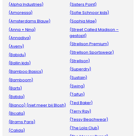
(Alpha Industries)
(Sisters Point)
(Amoressa)
(Sofie Schnoor kids)
(Amsterdams Blauw)
(Sophia Mae)
(Anna + Nina)
(Street Called Madison –
gestopt)
(Annadiva)
(Strellson Premium)
(Aveny)
(Strellson Sportswear)
(Babidu)
(Strellson)
(Ballin kids)
(Superdry)
(Bamboo Basics)
(Sustain)
(Bamboom)
(Swing)
(Barts)
(Taifun)
(Batida)
(Ted Baker)
(Bianco) (niet meer bij Blosh)
(Terry Ray)
(Bicalla)
(Tessy Beachwear)
(Brams Paris)
(The Lola Club)
(Calida)