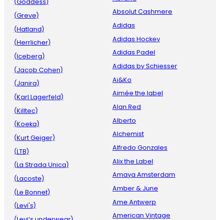
(Goddess)
Absolut Cashmere
(Greve)
Adidas
(Hatland)
Adidas Hockey
(Herrlicher)
Adidas Padel
(Iceberg)
Adidas by Schiesser
(Jacob Cohen)
Ai&Ko
(Janira)
Aimée the label
(Karl Lagerfeld)
Alan Red
(Killtec)
Alberto
(Koeka)
Alchemist
(Kurt Geiger)
Alfredo Gonzales
(LTB)
Alix the Label
(La Strada Unica)
Amaya Amsterdam
(Lacoste)
Amber & June
(Le Bonnet)
Ame Antwerp
(Levi's)
American Vintage
(Levi’s underwear)