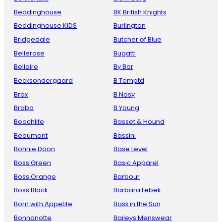
Beddinghouse
BK British Knights
Beddinghouse KIDS
Burlington
Bridgedale
Butcher of Blue
Bellerose
Bugatti
Bellaire
By Bar
Becksondergaard
B Temptd
Brax
B Nosy
Brabo
B Young
Beachlife
Basset & Hound
Beaumont
Bassini
Bonnie Doon
Base Level
Boss Green
Basic Apparel
Boss Orange
Barbour
Boss Black
Barbara Lebek
Born with Appetite
Bask in the Sun
Bonnanotte
Baileys Menswear