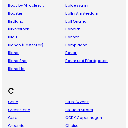
Body by Miraclesuit
Baldessarini
Booster
Ballin Amsterdam
Birdland
Ball Original
Birkenstock
Babolat
Bilou
Bahner
Bianco (Bestseller)
Bampidano
Blend
Bauer
Blend She
Baum und Pferdgarten
Blend He
C
Cette
Club L'Avenir
Creenstone
Claudia Sträter
Cero
CCDK Copenhagen
Creamie
Choise