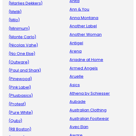
Anita
(Marlies Dekkers)
Ann & You
(Melik)
Anna Montana
(Milo)
Another Label
(Minimum)
Another Woman
(Monte Carlo)
Antigel
(Nicolas Vahe)
Arena
(No One Else)
Ariadne at Home
(Outware)
Armed Angels
(Paul and Shark)
Aruelle
(Pinewood)
Asics
(Pink Label)
Athena by Schiesser
(Plusbasics)
Aubade
(Protest)
Australian Clothing
(Pure White)
Australian Footwear
(Qubz)
Avec Elan
(RB Boston)
Aware