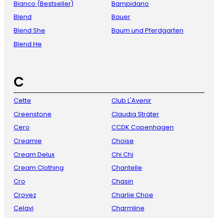
Bianco (Bestseller)
Bampidano
Blend
Bauer
Blend She
Baum und Pferdgarten
Blend He
C
Cette
Club L'Avenir
Creenstone
Claudia Sträter
Cero
CCDK Copenhagen
Creamie
Choise
Cream Delux
Chi Chi
Cream Clothing
Chantelle
Cro
Chasin
Croyez
Charlie Choe
Celavi
Charmline