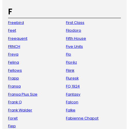
F
Freebird
First Class
Feet
Filodoro
Freequent
Fifth House
FRNCH
Five Units
Freya
Flo
Felina
Florèz
Fellows
Fliink
Frapp
Fluresk
Fransa
FQ 1924
Fransa Plus Size
Fantasy
Frank Q
Falcon
Frank Walder
Falke
Foret
Fabienne Chapot
Fiep