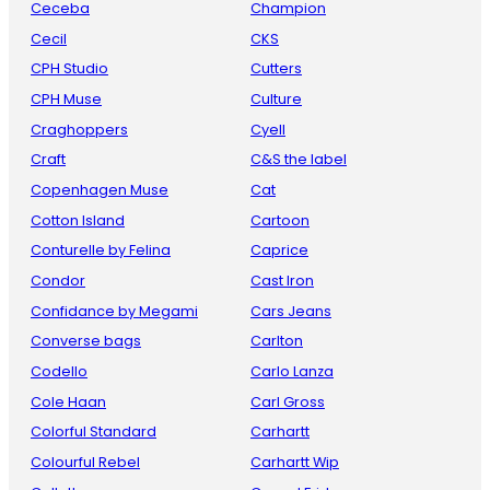
Ceceba
Champion
Cecil
CKS
CPH Studio
Cutters
CPH Muse
Culture
Craghoppers
Cyell
Craft
C&S the label
Copenhagen Muse
Cat
Cotton Island
Cartoon
Conturelle by Felina
Caprice
Condor
Cast Iron
Confidance by Megami
Cars Jeans
Converse bags
Carlton
Codello
Carlo Lanza
Cole Haan
Carl Gross
Colorful Standard
Carhartt
Colourful Rebel
Carhartt Wip