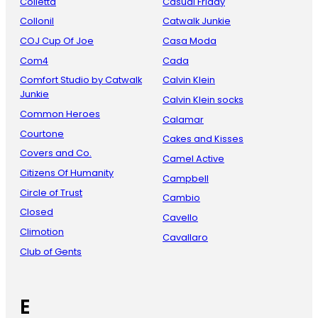
Colletta
Casual Friday
Collonil
Catwalk Junkie
COJ Cup Of Joe
Casa Moda
Com4
Cada
Comfort Studio by Catwalk
Calvin Klein
Junkie
Calvin Klein socks
Common Heroes
Calamar
Courtone
Cakes and Kisses
Covers and Co.
Camel Active
Citizens Of Humanity
Campbell
Circle of Trust
Cambio
Closed
Cavello
Climotion
Cavallaro
Club of Gents
E