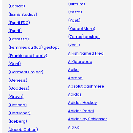
(Xirtrum)
(Edblad)
(Yesta)
(Esmé Studios)
(Yoek)
(Esprit EDC)
(Ysabel Mora)
(Esprit)
(Zerres) gestopt
(Expresso)
(Zhrill)
(Femmes du Sud) gestopt
A Fish Named Fred
(Frankie and Liberty)
A.Kjaerbede
(Gant)
Aaiko
(Garment Project)
Abrand
(Genesis)
Absolut Cashmere
(Goddess)
Adidas
(Greve)
Adidas Hockey
(Hatland)
Adidas Padel
(Herrlicher)
Adidas by Schiesser
(Iceberg)
Ai&Ko
(Jacob Cohen)