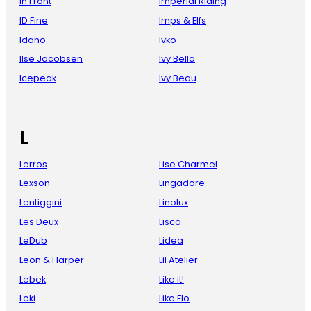
In Front
Imperial Riding
ID Fine
Imps & Elfs
Idano
Ivko
Ilse Jacobsen
Ivy Bella
Icepeak
Ivy Beau
L
Lerros
Lise Charmel
Lexson
Lingadore
Lentiggini
Linolux
Les Deux
Lisca
LeDub
Lidea
Leon & Harper
Lil Atelier
Lebek
Like it!
Leki
Like Flo