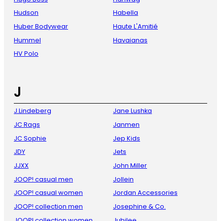
Hudson
Habella
Huber Bodywear
Haute L'Amitié
Hummel
Havaianas
HV Polo
J
J.Lindeberg
Jane Lushka
JC Rags
Janmen
JC Sophie
Jep Kids
JDY
Jets
JJXX
John Miller
JOOP! casual men
Jollein
JOOP! casual women
Jordan Accessories
JOOP! collection men
Josephine & Co.
JOOP! collection women
Jubilee