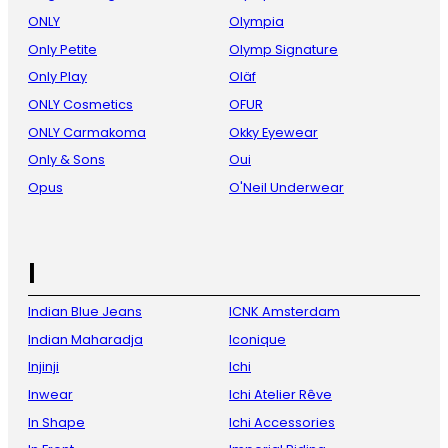
ONLY
Olympia
Only Petite
Olymp Signature
Only Play
Oläf
ONLY Cosmetics
OFUR
ONLY Carmakoma
Okky Eyewear
Only & Sons
Oui
Opus
O'Neil Underwear
I
Indian Blue Jeans
ICNK Amsterdam
Indian Maharadja
Iconique
Injinji
Ichi
Inwear
Ichi Atelier Rêve
In Shape
Ichi Accessories