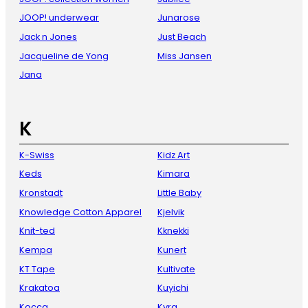
JOOP! underwear
Junarose
Jack n Jones
Just Beach
Jacqueline de Yong
Miss Jansen
Jana
K
K-Swiss
Kidz Art
Keds
Kimara
Kronstadt
Little Baby
Knowledge Cotton Apparel
Kjelvik
Knit-ted
Kknekki
Kempa
Kunert
KT Tape
Kultivate
Krakatoa
Kuyichi
Kocca
Kyra