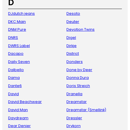
D
DJdutch jeans
Desoto
DKC Main
Deuter
DNM Pure
Devotion Twins
DNRS
Digel
DWRS Label
Dirkje
Dacapo
District
Daily Seven
Donders
Dalbello
Done by Deer
Dama
Donna Dura
Dante6
Doris Streich
David
Dranella
David Beachwear
Dreamstar
David Man
Dreamstar (Smellink)
Daydream
Dressler
Dear Denier
Drykorn