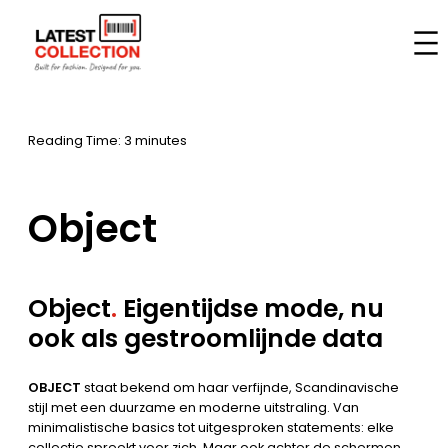
Skip
to
Home
–
Brands
–
Object
content
Reading Time: 3 minutes
Object
Object
.
Eigentijdse mode, nu
ook als gestroomlijnde data
OBJECT
staat bekend om haar verfijnde, Scandinavische
stijl met een duurzame en moderne uitstraling. Van
minimalistische basics tot uitgesproken statements: elke
collectie spreekt voor zich. Maar ook achter de schermen