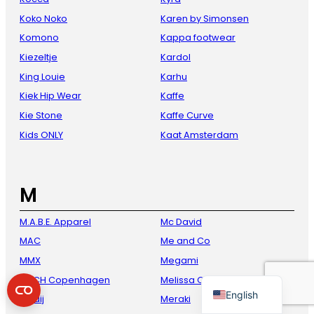
Koko Noko
Karen by Simonsen
Komono
Kappa footwear
Kiezeltje
Kardol
King Louie
Karhu
Kiek Hip Wear
Kaffe
Kie Stone
Kaffe Curve
Kids ONLY
Kaat Amsterdam
French
Danish
M
Italian
M.A.B.E. Apparel
Mc David
Spanish
MAC
Me and Co
German
MMX
Megami
Dutch
MSCH Copenhagen
Melissa Oosterwolde
English
Maaij
Meraki