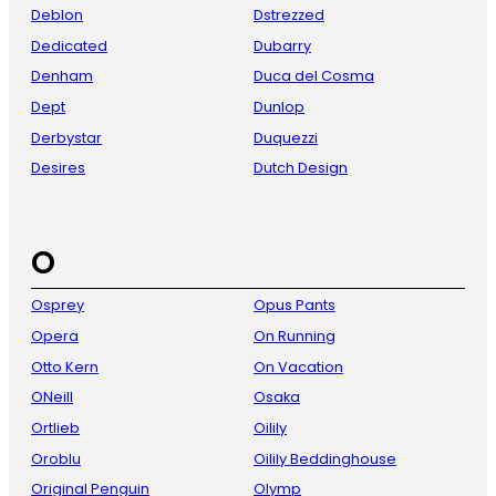
Deblon
Dstrezzed
Dedicated
Dubarry
Denham
Duca del Cosma
Dept
Dunlop
Derbystar
Duquezzi
Desires
Dutch Design
O
Osprey
Opus Pants
Opera
On Running
Otto Kern
On Vacation
ONeill
Osaka
Ortlieb
Oilily
Oroblu
Oilily Beddinghouse
Original Penguin
Olymp