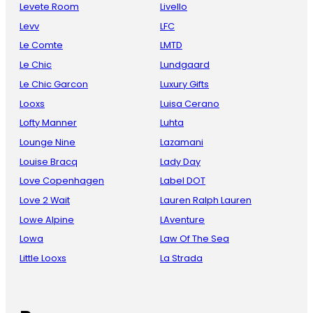
Levete Room
Livello
Levv
LFC
Le Comte
LMTD
Le Chic
Lundgaard
Le Chic Garcon
Luxury Gifts
Looxs
Luisa Cerano
Lofty Manner
Luhta
Lounge Nine
Lazamani
Louise Bracq
Lady Day
Love Copenhagen
Label DOT
Love 2 Wait
Lauren Ralph Lauren
Lowe Alpine
LAventure
Lowa
Law Of The Sea
Little Looxs
La Strada