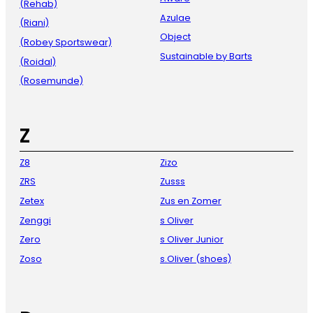
(Rehab)
Azulae
(Riani)
Object
(Robey Sportswear)
Sustainable by Barts
(Roidal)
(Rosemunde)
Z
Z8
Zizo
ZRS
Zusss
Zetex
Zus en Zomer
Zenggi
s Oliver
Zero
s Oliver Junior
Zoso
s.Oliver (shoes)