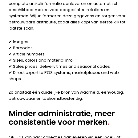
complete artikelinformatie aanleveren en automatisch
beschikbaar maken voor aangesloten retailers en
systemen. Wij uniformeren deze gegevens en zorgen voor
betrouwbare distributie, zodat alles klopt van eerste klik tot
laatste scan.
✔ Images
✔ Barcodes
✔ Article numbers
✔ Sizes, colors and material info
✔ Sales prices, delivery times and seasonal codes
✔ Direct export to POS systems, marketplaces and web
shops
Zo ontstaat één duidelijke bron van waarheid, eenvoudig,
betrouwbaar en toekomstbestendig.
Minder administratie, meer
consistentie
voor merken
.
OBJECT kan haar collecties aanleveren via een Excel- of