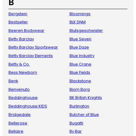
B
Bergstein
Bloomings
Bestseller
BLK DNM
Beeren Bodywear
Blutsgeschwister
Betty Barclay
Blue Seven
Betty Barclay Sportswear
Blue Daze
Betty Barclay Elements
Blue Industry
Betty & Co.
Blue Crane
Bess Newborn
Blue Fields
Benk
Blackstone
Benvenuto
Bjorn Borg
Beddinghouse
BK British Knights
Beddinghouse KIDS
Burlington
Bridgedale
Butcher of Blue
Bellerose
Bugatti
Bellaire
By Bar