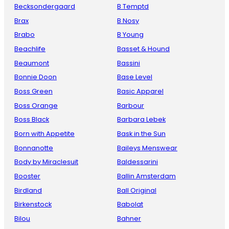
Becksondergaard
B Temptd
Brax
B Nosy
Brabo
B Young
Beachlife
Basset & Hound
Beaumont
Bassini
Bonnie Doon
Base Level
Boss Green
Basic Apparel
Boss Orange
Barbour
Boss Black
Barbara Lebek
Born with Appetite
Bask in the Sun
Bonnanotte
Baileys Menswear
Body by Miraclesuit
Baldessarini
Booster
Ballin Amsterdam
Birdland
Ball Original
Birkenstock
Babolat
Bilou
Bahner