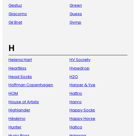
Gestuz
Green
Giacomo
Guess
Gil Bret
Gymp
H
Helena Hart
HV Society
Heartkiss
Hypedrop
Head Socks
H2O
Hoffman Copenhagen
Harper & Yve
HOM
Hattric
House of Artists
Hanro
Highlander
Happy Socks
Hèskimo
Happy Horse
Hunter
Hatico
Hugo Boss
Hanwag