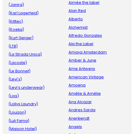
Aimée the label
(Janira)
Alan Red
(Karl Lagerfeld)
Alberto
(Killtec)
Alchemist
(Koeka)
Alfredo Gonzales
(Kurt Geiger)
Alix the Label
(LTB)
Amaya Amsterdam
(La Strada Unica)
Amber & June
(Lacoste)
Ame Antwerp
(Le Bonnet)
American Vintage
(Levi's)
Amoena
(Levi’s underwear)
Amélie & Amélie
(Lois)
Ana Alcazar
(Lollys Laundry)
Andres Sarda
(Louizon)
Anerkjendt
(Luli Fama)
Angels
(Maison Hotel)