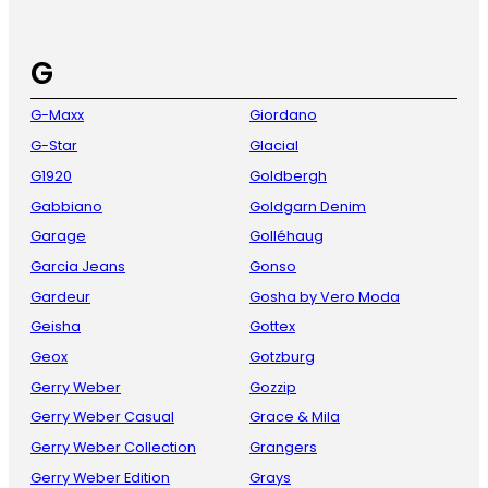
G
G-Maxx
Giordano
G-Star
Glacial
G1920
Goldbergh
Gabbiano
Goldgarn Denim
Garage
Golléhaug
Garcia Jeans
Gonso
Gardeur
Gosha by Vero Moda
Geisha
Gottex
Geox
Gotzburg
Gerry Weber
Gozzip
Gerry Weber Casual
Grace & Mila
Gerry Weber Collection
Grangers
Gerry Weber Edition
Grays