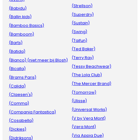
(Strellson)
(Babidu)
(Superdry)
(Ballin kids)
(Sustain)
(Bamboo Basics)
(Swing)
(Bamboom)
(Taifun)
(Barts)
(Ted Baker)
(Batida)
(Terry Ray)
(Bianco) (niet meer bij Blosh)
(Tessy Beachwear)
(Bicalla)
(The Lola Club)
(Brams Paris)
(The Mercer Brand)
(Calida)
(Tomorrow)
(Claesen's)
(Ulisse)
(Comma)
(Universal Works)
(Compania Fantastica)
(V by Vera Mont)
(Cosabella)
(Vera Mont)
(Dickies)
(Via Appia Due)
(Didriksons)