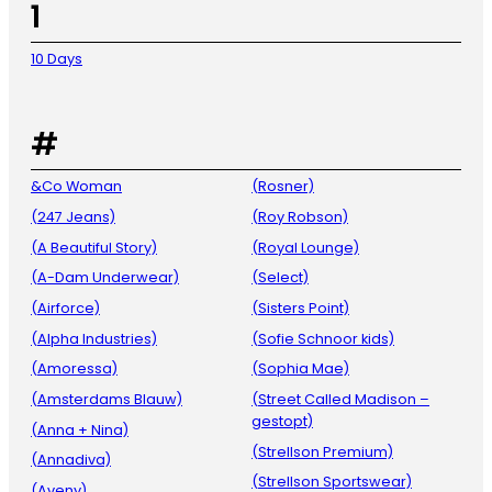
1
10 Days
#
&Co Woman
(Rosner)
(247 Jeans)
(Roy Robson)
(A Beautiful Story)
(Royal Lounge)
(A-Dam Underwear)
(Select)
(Airforce)
(Sisters Point)
(Alpha Industries)
(Sofie Schnoor kids)
(Amoressa)
(Sophia Mae)
(Amsterdams Blauw)
(Street Called Madison –
gestopt)
(Anna + Nina)
(Strellson Premium)
(Annadiva)
(Strellson Sportswear)
(Aveny)