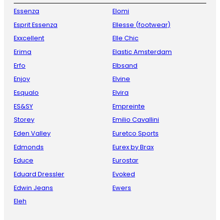
Essenza
Elomi
Esprit Essenza
Ellesse (footwear)
Exxcellent
Elle Chic
Erima
Elastic Amsterdam
Erfo
Elbsand
Enjoy
Elvine
Esqualo
Elvira
ES&SY
Empreinte
Storey
Emilio Cavallini
Eden Valley
Euretco Sports
Edmonds
Eurex by Brax
Educe
Eurostar
Eduard Dressler
Evoked
Edwin Jeans
Ewers
Eleh