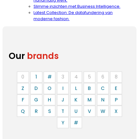
handmatig werk.
Slimme inzichten met Business Intelligence.
Latest Collection: De datafundering van
moderne fashion.
Our
brands
0
1
#
3
4
5
6
8
Z
D
O
I
L
B
C
E
F
G
H
J
K
M
N
P
Q
R
S
T
U
V
W
X
Y
#