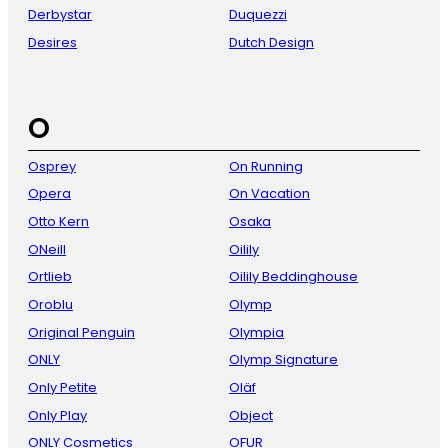
Derbystar
Duquezzi
Desires
Dutch Design
O
Osprey
On Running
Opera
On Vacation
Otto Kern
Osaka
ONeill
Oilily
Ortlieb
Oilily Beddinghouse
Oroblu
Olymp
Original Penguin
Olympia
ONLY
Olymp Signature
Only Petite
Oläf
Only Play
Object
ONLY Cosmetics
OFUR