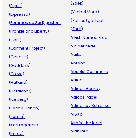
(Yoek)
(Esprit)
(Ysabel Mora)
(Expresso)
(Zerres) gestopt
(Femmes du Sud) gestopt
(Zhrill)
(Frankie and Liberty)
A Fish Named Fred
(Gant)
A.Kjaerbede
(Garment Project)
Aaiko
(Genesis)
Abrand
(Goddess)
Absolut Cashmere
(Greve)
Adidas
(Hatland)
Adidas Hockey
(Herrlicher)
Adidas Padel
(Iceberg)
Adidas by Schiesser
(Jacob Cohen)
Ai&Ko
(Janira)
Aimée the label
(Karl Lagerfeld)
Alan Red
(Killtec)