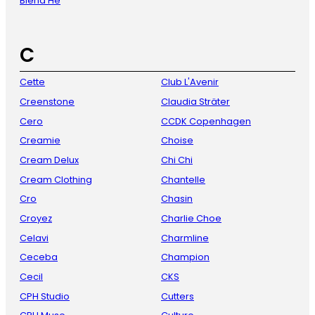
Blend He
C
Cette
Club L'Avenir
Creenstone
Claudia Sträter
Cero
CCDK Copenhagen
Creamie
Choise
Cream Delux
Chi Chi
Cream Clothing
Chantelle
Cro
Chasin
Croyez
Charlie Choe
Celavi
Charmline
Ceceba
Champion
Cecil
CKS
CPH Studio
Cutters