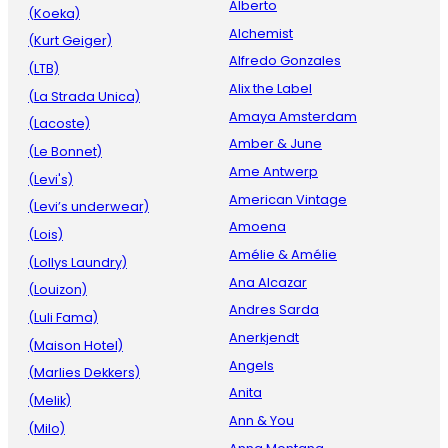
Alberto
(Koeka)
Alchemist
(Kurt Geiger)
Alfredo Gonzales
(LTB)
Alix the Label
(La Strada Unica)
Amaya Amsterdam
(Lacoste)
Amber & June
(Le Bonnet)
Ame Antwerp
(Levi's)
American Vintage
(Levi’s underwear)
Amoena
(Lois)
Amélie & Amélie
(Lollys Laundry)
Ana Alcazar
(Louizon)
Andres Sarda
(Luli Fama)
Anerkjendt
(Maison Hotel)
Angels
(Marlies Dekkers)
Anita
(Melik)
Ann & You
(Milo)