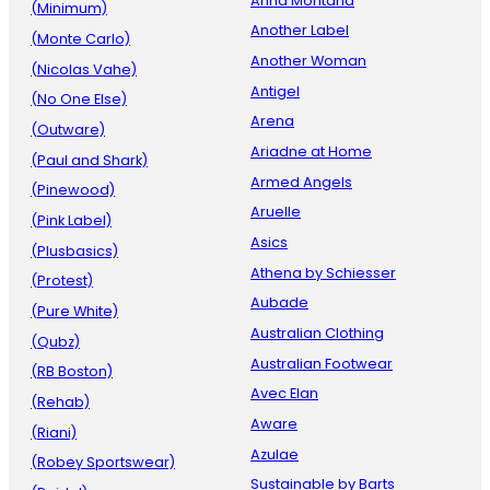
Anna Montana
(Minimum)
Another Label
(Monte Carlo)
Another Woman
(Nicolas Vahe)
Antigel
(No One Else)
Arena
(Outware)
Ariadne at Home
(Paul and Shark)
Armed Angels
(Pinewood)
Aruelle
(Pink Label)
Asics
(Plusbasics)
Athena by Schiesser
(Protest)
Aubade
(Pure White)
Australian Clothing
(Qubz)
Australian Footwear
(RB Boston)
Avec Elan
(Rehab)
Aware
(Riani)
Azulae
(Robey Sportswear)
Sustainable by Barts