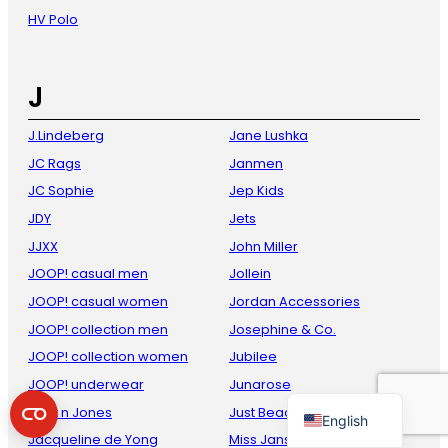
HV Polo
J
J.Lindeberg
Jane Lushka
JC Rags
Janmen
JC Sophie
Jep Kids
JDY
Jets
French
JJXX
John Miller
Danish
JOOP! casual men
Jollein
Italian
JOOP! casual women
Jordan Accessories
Spanish
JOOP! collection men
Josephine & Co.
German
JOOP! collection women
Jubilee
JOOP! underwear
Junarose
Dutch
Jack n Jones
Just Beach
English
Jacqueline de Yong
Miss Jansen