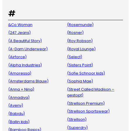
#
&Co Woman
(Rosemunde)
(247 Jeans)
(Rosner)
(A Beautiful Story)
(Roy Robson)
(A-Dam Underwear)
(Royal Lounge)
(Airforce)
(Select)
(Alpha Industries)
(Sisters Point)
(Amoressa)
(Sofie Schnoor kids)
(Amsterdams Blauw)
(Sophia Mae)
(Anna + Nina)
(Street Called Madison –
gestopt)
(Annadiva)
(Strellson Premium)
(Aveny)
(Strellson Sportswear)
(Babidu)
(Strellson)
(Ballin kids)
(Superdry)
(Bamboo Basics)