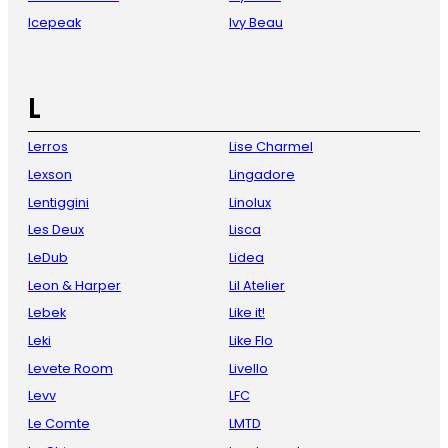
Icepeak
Ivy Beau
L
Lerros
Lise Charmel
Lexson
Lingadore
Lentiggini
Linolux
Les Deux
Lisca
LeDub
Lidea
Leon & Harper
Lil Atelier
Lebek
Like it!
Leki
Like Flo
Levete Room
Livello
Levv
LFC
Le Comte
LMTD