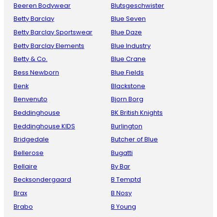
Beeren Bodywear
Blutsgeschwister
Betty Barclay
Blue Seven
Betty Barclay Sportswear
Blue Daze
Betty Barclay Elements
Blue Industry
Betty & Co.
Blue Crane
Bess Newborn
Blue Fields
Benk
Blackstone
Benvenuto
Bjorn Borg
Beddinghouse
BK British Knights
Beddinghouse KIDS
Burlington
Bridgedale
Butcher of Blue
Bellerose
Bugatti
Bellaire
By Bar
Becksondergaard
B Temptd
Brax
B Nosy
Brabo
B Young