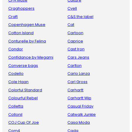
CPH Muse
Culture
Craghoppers
Cyell
Craft
C&S the label
Copenhagen Muse
Cat
Cotton Island
Cartoon
Conturelle by Felina
Caprice
Condor
Cast Iron
Confidance by Megami
Cars Jeans
Converse bags
Carlton
Codello
Carlo Lanza
Cole Haan
Carl Gross
Colorful Standard
Carhartt
Colourful Rebel
Carhartt Wip
Colletta
Casual Friday
Collonil
Catwalk Junkie
COJ Cup Of Joe
Casa Moda
Com4
Cada