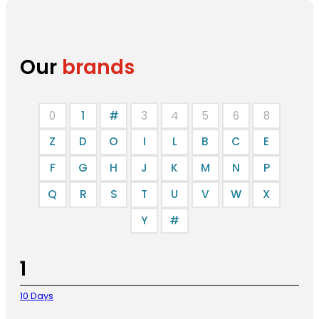
Our
brands
0
1
#
3
4
5
6
8
Z
D
O
I
L
B
C
E
F
G
H
J
K
M
N
P
Q
R
S
T
U
V
W
X
Y
#
1
10 Days