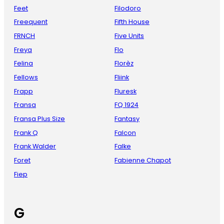
Feet
Filodoro
Freequent
Fifth House
FRNCH
Five Units
Freya
Flo
Felina
Florèz
Fellows
Fliink
Frapp
Fluresk
Fransa
FQ 1924
Fransa Plus Size
Fantasy
Frank Q
Falcon
Frank Walder
Falke
Foret
Fabienne Chapot
Fiep
G