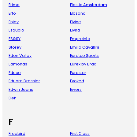
Erima
Elastic Amsterdam
Erfo
Elbsand
Enjoy
Elvine
Esqualo
Elvira
ES&SY
Empreinte
Storey
Emilio Cavallini
Eden Valley
Euretco Sports
Edmonds
Eurex by Brax
Educe
Eurostar
Eduard Dressler
Evoked
Edwin Jeans
Ewers
Eleh
F
Freebird
First Class