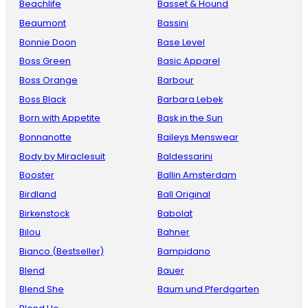
Beachlife
Basset & Hound
Beaumont
Bassini
Bonnie Doon
Base Level
Boss Green
Basic Apparel
Boss Orange
Barbour
Boss Black
Barbara Lebek
Born with Appetite
Bask in the Sun
Bonnanotte
Baileys Menswear
Body by Miraclesuit
Baldessarini
Booster
Ballin Amsterdam
Birdland
Ball Original
Birkenstock
Babolat
Bilou
Bahner
Bianco (Bestseller)
Bampidano
Blend
Bauer
Blend She
Baum und Pferdgarten