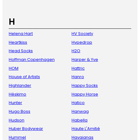
H
Helena Hart
HV Society
Heartkiss
Hypedrop
Head Socks
H2O
Hoffman Copenhagen
Harper & Yve
HOM
Hattric
House of Artists
Hanro
Highlander
Happy Socks
Hèskimo
Happy Horse
Hunter
Hatico
Hugo Boss
Hanwag
Hudson
Habella
Huber Bodywear
Haute L'Amitié
Hummel
Havaianas