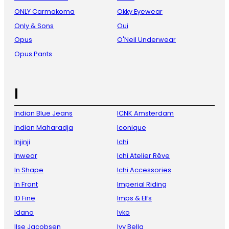
ONLY Carmakoma
Okky Eyewear
Only & Sons
Oui
Opus
O'Neil Underwear
Opus Pants
I
Indian Blue Jeans
ICNK Amsterdam
Indian Maharadja
Iconique
Injinji
Ichi
Inwear
Ichi Atelier Rêve
In Shape
Ichi Accessories
In Front
Imperial Riding
ID Fine
Imps & Elfs
Idano
Ivko
Ilse Jacobsen
Ivy Bella