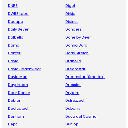
DNRS
Digel
DWRS Label
Dirkje
Dacapo
District
Daily Seven
Donders
Dalbello
Done by Deer
Dama
Donna Dura
Dante6
Doris Streich
David
Dranella
David Beachwear
Dreamstar
David Man
Dreamstar (Smellink)
Daydream
Dressler
Dear Denier
Drykorn
Deblon
Dstrezzed
Dedicated
Dubarry
Denham
Duca del Cosma
Dept
Dunlop