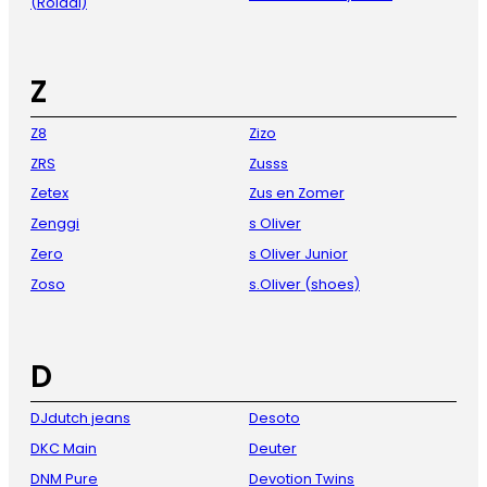
(Roidal)
Z
Z8
Zizo
ZRS
Zusss
Zetex
Zus en Zomer
Zenggi
s Oliver
Zero
s Oliver Junior
Zoso
s.Oliver (shoes)
D
DJdutch jeans
Desoto
DKC Main
Deuter
DNM Pure
Devotion Twins