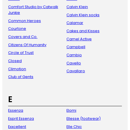
Comfort Studio by Catwalk
Calvin Klein
Junkie
Calvin Klein socks
Common Heroes
Calamar
Courtone
Cakes and Kisses
Covers and Co.
Camel Active
Citizens Of Humanity
Campbell
Circle of Trust
Cambio
Closed
Cavello
Climotion
Cavallaro
Club of Gents
E
Essenza
Elomi
Esprit Essenza
Ellesse (footwear)
Exxcellent
Elle Chic