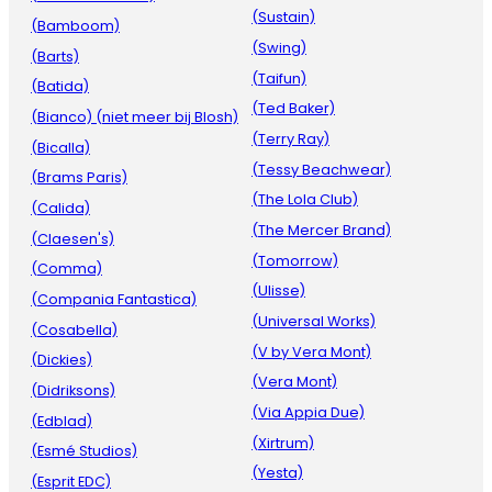
(Sustain)
(Bamboom)
(Swing)
(Barts)
(Taifun)
(Batida)
(Ted Baker)
(Bianco) (niet meer bij Blosh)
(Terry Ray)
(Bicalla)
(Tessy Beachwear)
(Brams Paris)
(The Lola Club)
(Calida)
(The Mercer Brand)
(Claesen's)
(Tomorrow)
(Comma)
(Ulisse)
(Compania Fantastica)
(Universal Works)
(Cosabella)
(V by Vera Mont)
(Dickies)
(Vera Mont)
(Didriksons)
(Via Appia Due)
(Edblad)
(Xirtrum)
(Esmé Studios)
(Yesta)
(Esprit EDC)