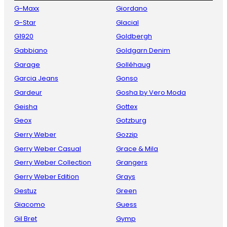
G-Maxx
Giordano
G-Star
Glacial
G1920
Goldbergh
Gabbiano
Goldgarn Denim
Garage
Golléhaug
Garcia Jeans
Gonso
Gardeur
Gosha by Vero Moda
Geisha
Gottex
Geox
Gotzburg
Gerry Weber
Gozzip
Gerry Weber Casual
Grace & Mila
Gerry Weber Collection
Grangers
Gerry Weber Edition
Grays
Gestuz
Green
Giacomo
Guess
Gil Bret
Gymp