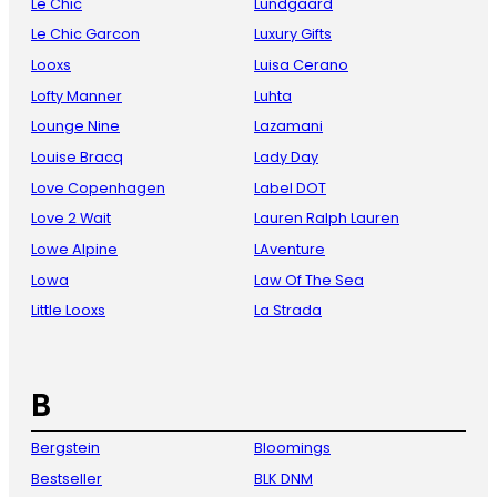
Le Chic
Lundgaard
Le Chic Garcon
Luxury Gifts
Looxs
Luisa Cerano
Lofty Manner
Luhta
Lounge Nine
Lazamani
Louise Bracq
Lady Day
Love Copenhagen
Label DOT
Love 2 Wait
Lauren Ralph Lauren
Lowe Alpine
LAventure
Lowa
Law Of The Sea
Little Looxs
La Strada
B
Bergstein
Bloomings
Bestseller
BLK DNM