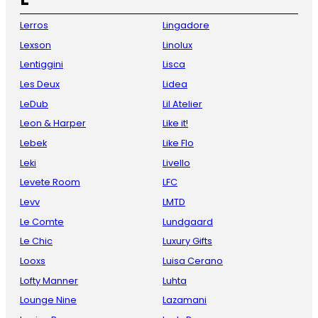
Lerros
Lingadore
Lexson
Linolux
Lentiggini
Lisca
Les Deux
Lidea
LeDub
Lil Atelier
Leon & Harper
Like it!
Lebek
Like Flo
Leki
Livello
Levete Room
LFC
Levv
LMTD
Le Comte
Lundgaard
Le Chic
Luxury Gifts
Looxs
Luisa Cerano
Lofty Manner
Luhta
Lounge Nine
Lazamani