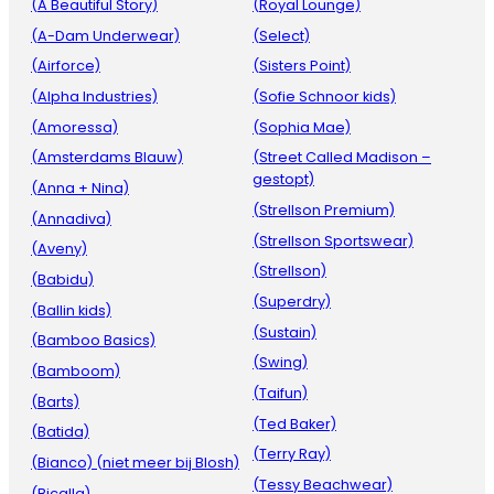
(A Beautiful Story)
(Royal Lounge)
(A-Dam Underwear)
(Select)
(Airforce)
(Sisters Point)
(Alpha Industries)
(Sofie Schnoor kids)
(Amoressa)
(Sophia Mae)
(Amsterdams Blauw)
(Street Called Madison –
gestopt)
(Anna + Nina)
(Strellson Premium)
(Annadiva)
(Strellson Sportswear)
(Aveny)
(Strellson)
(Babidu)
(Superdry)
(Ballin kids)
(Sustain)
(Bamboo Basics)
(Swing)
(Bamboom)
(Taifun)
(Barts)
(Ted Baker)
(Batida)
(Terry Ray)
(Bianco) (niet meer bij Blosh)
(Tessy Beachwear)
(Bicalla)