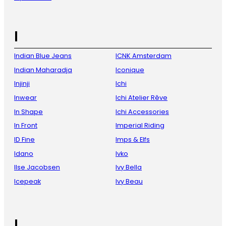
I
Indian Blue Jeans
ICNK Amsterdam
Indian Maharadja
Iconique
Injinji
Ichi
Inwear
Ichi Atelier Rêve
In Shape
Ichi Accessories
In Front
Imperial Riding
ID Fine
Imps & Elfs
Idano
Ivko
Ilse Jacobsen
Ivy Bella
Icepeak
Ivy Beau
L