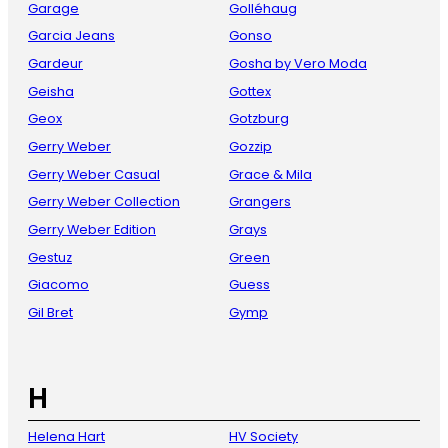
Garage
Golléhaug
Garcia Jeans
Gonso
Gardeur
Gosha by Vero Moda
Geisha
Gottex
Geox
Gotzburg
Gerry Weber
Gozzip
Gerry Weber Casual
Grace & Mila
Gerry Weber Collection
Grangers
Gerry Weber Edition
Grays
Gestuz
Green
Giacomo
Guess
Gil Bret
Gymp
H
Helena Hart
HV Society