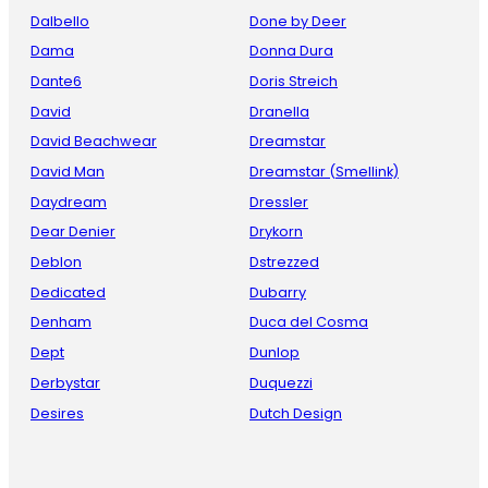
Dalbello
Done by Deer
Dama
Donna Dura
Dante6
Doris Streich
David
Dranella
David Beachwear
Dreamstar
David Man
Dreamstar (Smellink)
Daydream
Dressler
Dear Denier
Drykorn
Deblon
Dstrezzed
Dedicated
Dubarry
Denham
Duca del Cosma
Dept
Dunlop
Derbystar
Duquezzi
Desires
Dutch Design