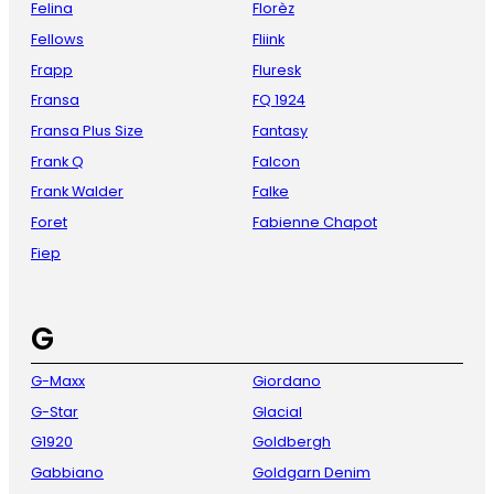
Felina
Florèz
Fellows
Fliink
Frapp
Fluresk
Fransa
FQ 1924
Fransa Plus Size
Fantasy
Frank Q
Falcon
Frank Walder
Falke
Foret
Fabienne Chapot
Fiep
G
G-Maxx
Giordano
G-Star
Glacial
G1920
Goldbergh
Gabbiano
Goldgarn Denim