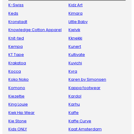
K-Swiss
Kidz Art
Keds
Kimara
Kronstadt
Little Baby
Knowledge Cotton Apparel
Kjelvik
Knit-ted
Kknekki
Kempa
Kunert
KT Tape
Kultivate
Krakatoa
Kuyichi
Kocca
Kyra
Koko Noko
Karen by Simonsen
Komono
Kappa footwear
Kiezeltje
Kardol
King Louie
Karhu
Kiek Hip Wear
Kaffe
Kie Stone
Kaffe Curve
Kids ONLY
Kaat Amsterdam