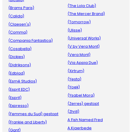
(The Lola Club)
(Brams Paris)
(The Mercer Brand)
(Calida)
(Tomorrow)
(Claesen's)
(Ulisse)
(Comma)
(Universal Works)
(Compania Fantastica)
(V by Vera Mont)
(Cosabella)
(Vera Mont)
(Dickies)
(Via Appia Due)
(Didriksons)
(Xirtrum)
(Edblad)
(Yesta)
(Esmé Studios)
(Yoek)
(Esprit EDC)
(Ysabel Mora)
(Esprit)
(Zerres) gestopt
(Expresso)
(Zhrill)
(Femmes du Sud) gestopt
A Fish Named Fred
(Frankie and Liberty)
A.Kjaerbede
(Gant)