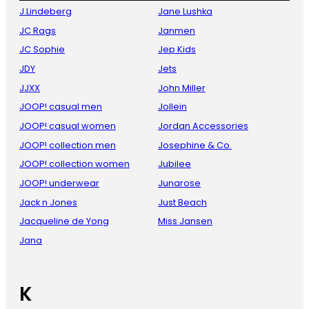
J.Lindeberg
Jane Lushka
JC Rags
Janmen
JC Sophie
Jep Kids
JDY
Jets
JJXX
John Miller
JOOP! casual men
Jollein
JOOP! casual women
Jordan Accessories
JOOP! collection men
Josephine & Co.
JOOP! collection women
Jubilee
JOOP! underwear
Junarose
Jack n Jones
Just Beach
Jacqueline de Yong
Miss Jansen
Jana
K