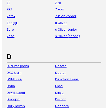
Z8
Zizo
ZRS
Zusss
Zetex
Zus en Zomer
Zenggi
s Oliver
Zero
s Oliver Junior
Zoso
s.Oliver (shoes)
D
DJdutch jeans
Desoto
DKC Main
Deuter
DNM Pure
Devotion Twins
DNRS
Digel
DWRS Label
Dirkje
Dacapo
District
Daily Seven
Donders