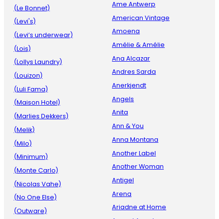
Ame Antwerp
(Le Bonnet)
American Vintage
(Levi's)
Amoena
(Levi’s underwear)
Amélie & Amélie
(Lois)
Ana Alcazar
(Lollys Laundry)
Andres Sarda
(Louizon)
Anerkjendt
(Luli Fama)
Angels
(Maison Hotel)
Anita
(Marlies Dekkers)
Ann & You
(Melik)
Anna Montana
(Milo)
Another Label
(Minimum)
Another Woman
(Monte Carlo)
Antigel
(Nicolas Vahe)
Arena
(No One Else)
Ariadne at Home
(Outware)