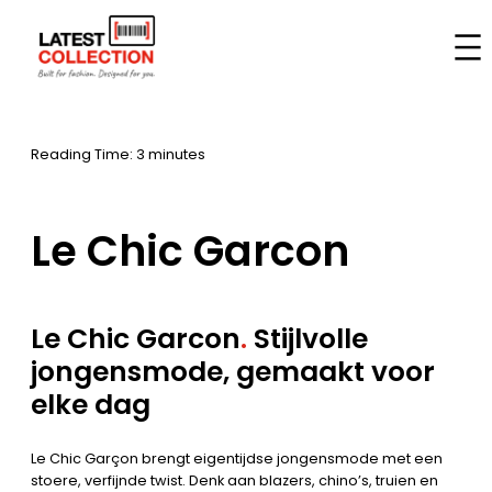
Skip
to
Home
–
Brands
–
Le Chic Garcon
content
Reading Time: 3 minutes
Le Chic Garcon
Le Chic Garcon
.
Stijlvolle
jongensmode, gemaakt voor
elke dag
Le Chic Garçon brengt eigentijdse jongensmode met een
stoere, verfijnde twist. Denk aan blazers, chino’s, truien en