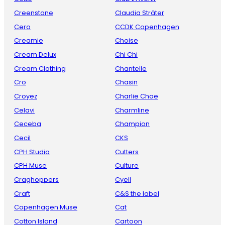
Creenstone
Claudia Sträter
Cero
CCDK Copenhagen
Creamie
Choise
Cream Delux
Chi Chi
Cream Clothing
Chantelle
Cro
Chasin
Croyez
Charlie Choe
Celavi
Charmline
Ceceba
Champion
Cecil
CKS
CPH Studio
Cutters
CPH Muse
Culture
Craghoppers
Cyell
Craft
C&S the label
Copenhagen Muse
Cat
Cotton Island
Cartoon