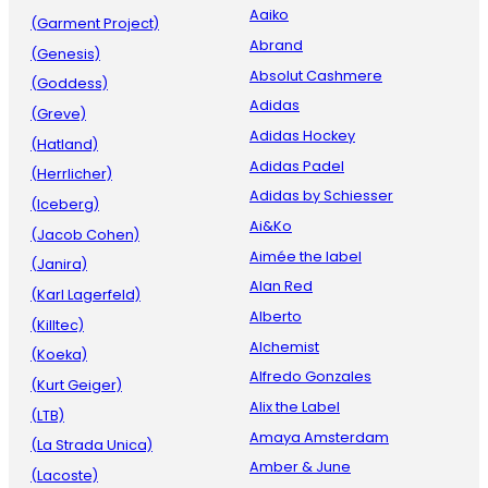
Aaiko
(Garment Project)
Abrand
(Genesis)
Absolut Cashmere
(Goddess)
Adidas
(Greve)
Adidas Hockey
(Hatland)
Adidas Padel
(Herrlicher)
Adidas by Schiesser
(Iceberg)
Ai&Ko
(Jacob Cohen)
Aimée the label
(Janira)
Alan Red
(Karl Lagerfeld)
Alberto
(Killtec)
Alchemist
(Koeka)
Alfredo Gonzales
(Kurt Geiger)
Alix the Label
(LTB)
Amaya Amsterdam
(La Strada Unica)
Amber & June
(Lacoste)