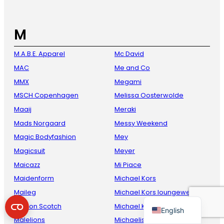
M
M.A.B.E. Apparel
Mc David
MAC
Me and Co
MMX
Megami
MSCH Copenhagen
Melissa Oosterwolde
Maaij
Meraki
French
Mads Norgaard
Messy Weekend
Danish
Magic Bodyfashion
Mey
Italian
Magicsuit
Meyer
Spanish
Maicazz
Mi Piace
German
Maidenform
Michael Kors
Maileg
Michael Kors loungewear
Dutch
Maison Scotch
Michael Kors underwear
English
Malelions
Michaelis