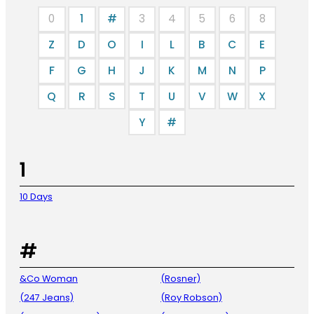
0
1
#
3
4
5
6
8
Z
D
O
I
L
B
C
E
F
G
H
J
K
M
N
P
Q
R
S
T
U
V
W
X
Y
#
1
10 Days
#
&Co Woman
(Rosner)
(247 Jeans)
(Roy Robson)