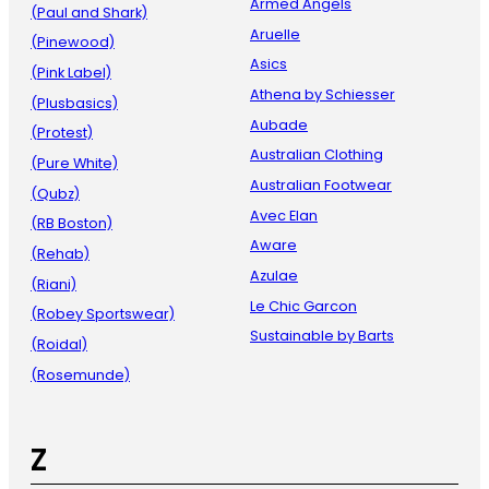
Armed Angels
(Paul and Shark)
Aruelle
(Pinewood)
Asics
(Pink Label)
Athena by Schiesser
(Plusbasics)
Aubade
(Protest)
Australian Clothing
(Pure White)
Australian Footwear
(Qubz)
Avec Elan
(RB Boston)
Aware
(Rehab)
Azulae
(Riani)
Le Chic Garcon
(Robey Sportswear)
Sustainable by Barts
(Roidal)
(Rosemunde)
Z