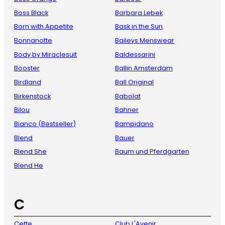
Boss Black
Barbara Lebek
Born with Appetite
Bask in the Sun
Bonnanotte
Baileys Menswear
Body by Miraclesuit
Baldessarini
Booster
Ballin Amsterdam
Birdland
Ball Original
Birkenstock
Babolat
Bilou
Bahner
Bianco (Bestseller)
Bampidano
Blend
Bauer
Blend She
Baum und Pferdgarten
Blend He
C
Cette
Club L'Avenir