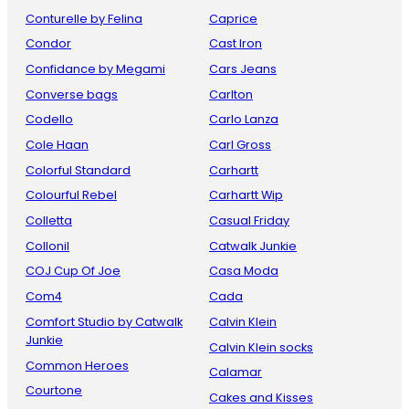
Conturelle by Felina
Caprice
Condor
Cast Iron
Confidance by Megami
Cars Jeans
Converse bags
Carlton
Codello
Carlo Lanza
Cole Haan
Carl Gross
Colorful Standard
Carhartt
Colourful Rebel
Carhartt Wip
Colletta
Casual Friday
Collonil
Catwalk Junkie
COJ Cup Of Joe
Casa Moda
Com4
Cada
Comfort Studio by Catwalk
Calvin Klein
Junkie
Calvin Klein socks
Common Heroes
Calamar
Courtone
Cakes and Kisses