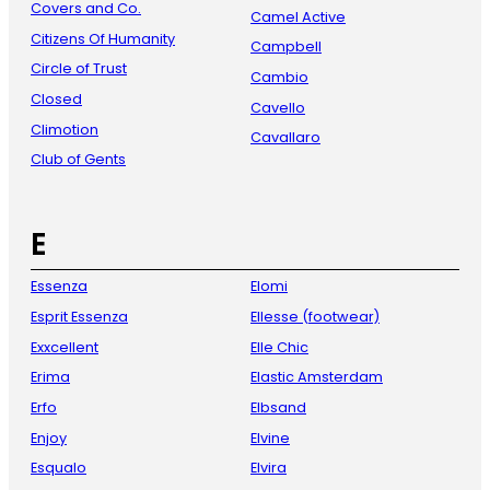
Covers and Co.
Camel Active
Citizens Of Humanity
Campbell
Circle of Trust
Cambio
Closed
Cavello
Climotion
Cavallaro
Club of Gents
E
Essenza
Elomi
Esprit Essenza
Ellesse (footwear)
Exxcellent
Elle Chic
Erima
Elastic Amsterdam
Erfo
Elbsand
Enjoy
Elvine
Esqualo
Elvira