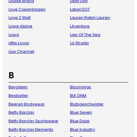
Louise Bracq
Lady Day
Love Copenhagen
Label DOT
Love 2 Wait
Lauren Ralph Lauren
Lowe Alpine
LAventure
Lowa
Law Of The Sea
Little Looxs
La Strada
Lise Charmel
B
Bergstein
Bloomings
Bestseller
BLK DNM
Beeren Bodywear
Blutsgeschwister
Betty Barclay
Blue Seven
Betty Barclay Sportswear
Blue Daze
Betty Barclay Elements
Blue Industry