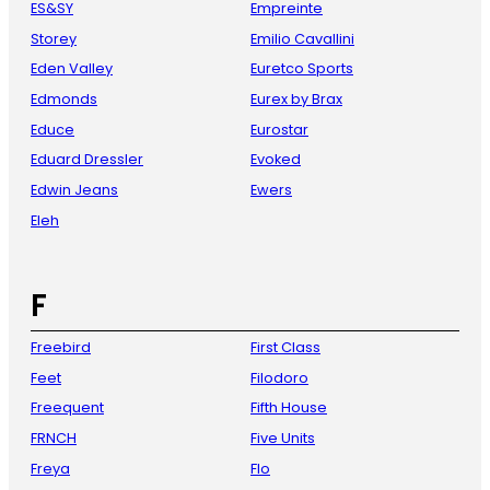
ES&SY
Empreinte
Storey
Emilio Cavallini
Eden Valley
Euretco Sports
Edmonds
Eurex by Brax
Educe
Eurostar
Eduard Dressler
Evoked
Edwin Jeans
Ewers
Eleh
F
Freebird
First Class
Feet
Filodoro
Freequent
Fifth House
FRNCH
Five Units
Freya
Flo