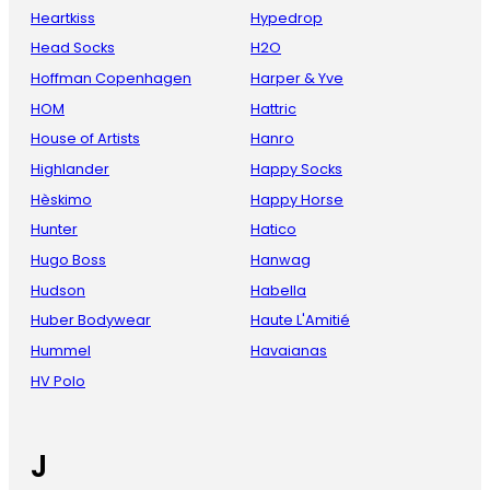
Heartkiss
Hypedrop
Head Socks
H2O
Hoffman Copenhagen
Harper & Yve
HOM
Hattric
House of Artists
Hanro
Highlander
Happy Socks
Hèskimo
Happy Horse
Hunter
Hatico
Hugo Boss
Hanwag
Hudson
Habella
Huber Bodywear
Haute L'Amitié
Hummel
Havaianas
HV Polo
J