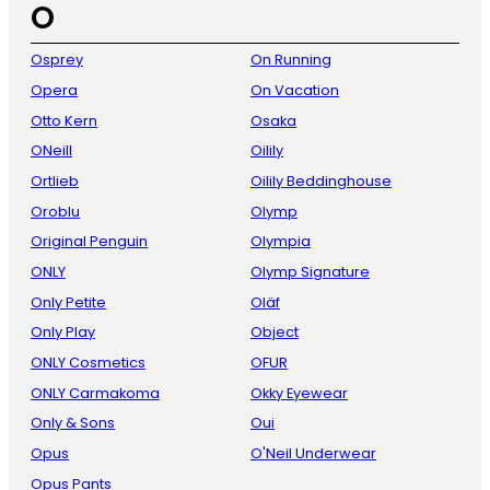
O
Osprey
On Running
Opera
On Vacation
Otto Kern
Osaka
ONeill
Oilily
Ortlieb
Oilily Beddinghouse
Oroblu
Olymp
Original Penguin
Olympia
ONLY
Olymp Signature
Only Petite
Oläf
Only Play
Object
ONLY Cosmetics
OFUR
ONLY Carmakoma
Okky Eyewear
Only & Sons
Oui
Opus
O'Neil Underwear
Opus Pants