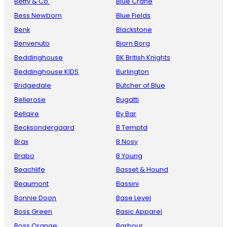
Betty & Co.
Blue Crane
Bess Newborn
Blue Fields
Benk
Blackstone
Benvenuto
Bjorn Borg
Beddinghouse
BK British Knights
Beddinghouse KIDS
Burlington
Bridgedale
Butcher of Blue
Bellerose
Bugatti
Bellaire
By Bar
Becksondergaard
B Temptd
Brax
B Nosy
Brabo
B Young
Beachlife
Basset & Hound
Beaumont
Bassini
Bonnie Doon
Base Level
Boss Green
Basic Apparel
Boss Orange
Barbour