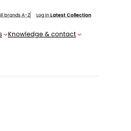
ll brands A-Z
Log in
Latest Collection
s
Knowledge & contact