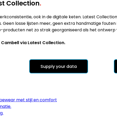
t Collection
.
erkconsistentie, ook in de digitale keten. Latest Collect
s. Geen losse lijsten meer, geen extra handmatige fouten
roducten net zo strak georganiseerd als het ontwerp va
Cambell via Latest Collection.
Supply your data
ewear met stijl en comfort
matie.
g.