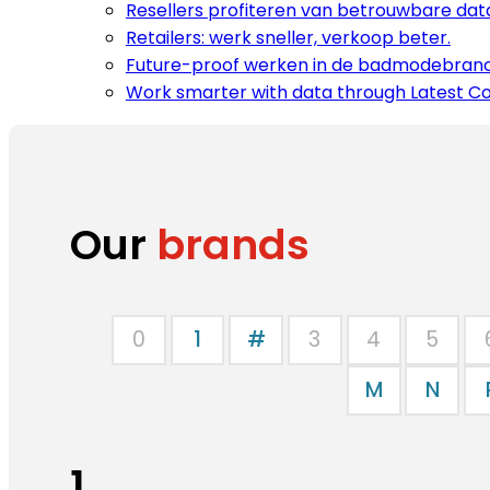
Resellers profiteren van betrouwbare dat
Retailers: werk sneller, verkoop beter.
Future-proof werken in de badmodebran
Work smarter with data through Latest Col
Our
brands
0
1
#
3
4
5
M
N
1