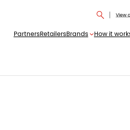
View a
Partners
Retailers
Brands
How it work