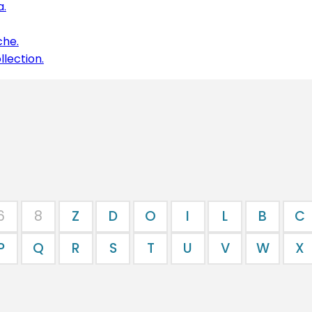
a.
che.
lection.
6
8
Z
D
O
I
L
B
C
P
Q
R
S
T
U
V
W
X