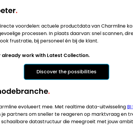
beter
.
 directe voordelen: actuele productdata van Charmline k
lige processen. In plaats daarvan: snel scannen, direct 
ok frustratie, bij personeel én bij de klant.
y already work with Latest Collection.
Discover the possibilities
dmodebranche
.
armline evolueert mee. Met realtime data-uitwisseling
BI
 je partners om sneller te reageren op marktvraag en tre
 schaalbare datastructuur die meegroeit met jouw ambit