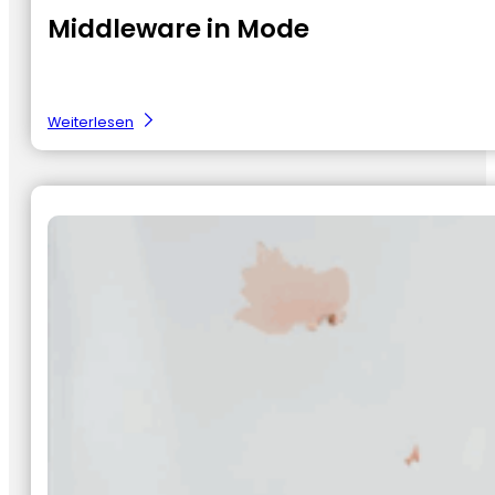
Middleware in Mode
:
Weiterlesen
Middleware
in
de
fashion