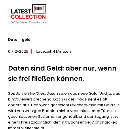
Zum
Inhalt
Startseite
–
Nieuws / Tips
–
Nachricht
–
Data = geld
springen
Data = geld
01-12-2025
Lesezeit: 4 Minuten
Daten sind Geld: aber nur, wenn
sie frei fließen können
.
Seit Jahren heißt es, Daten seien das neue Gold. Und ja, das
klingt vielversprechend. Doch in der Praxis sieht es oft
anders aus. Denn was geschieht üblicherweise mit Gold? Es
wird von wenigen Parteien hinter verschlossenen Türen in
geschlossenen Systemen angehäuft, und der Zugang ist zu
einem Preis zugänglich, der mit wachsender Abhängigkeit
immer weiter steigt.