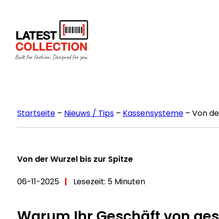
Zum
Inhalt
springen
Startseite
–
Nieuws / Tips
–
Kassensysteme
–
Von der
Von der Wurzel bis zur Spitze
06-11-2025
Lesezeit: 5 Minuten
Warum Ihr Geschäft von ges