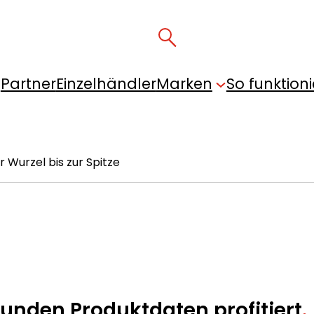
Partner
Einzelhändler
Marken
So funktioni
 Wurzel bis zur Spitze
unden Produktdaten profitiert
.