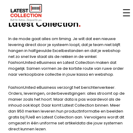
Skip
FashionUnited eBusiness x
to
content
Latest Collection
.
In de mode gaat alles om timing. Je wilt dat een nieuwe
levering direct door je systeem loopt, dat je team niet blijft
hangen in halfgevulde Excelbestanden en dat je webshop
net zo snel live staat als de rekken in de winkel.
FashionUnited eBusiness en Latest Collection maken dat
mogelijk. Samen vormen ze de kortste route van ruwe order
naar verkoopbare collectie in jouw kassa en webshop.
FashionUnited eBusiness verzorgt het berichtenverkeer.
Orders, leveringen, orderbevestigingen: alles stroomt op de
manier zoals het hoort. Maar data is pas waardevol als de
inhoud ook klopt. Daar komt Latest Collection binnen. Meer
dan 950 merken leveren hun productinformatie en beelden
gratis bij FUeB en Latest Collection aan. Vervolgens wordt dit
omgezet in één uniforme set artikeldata die jouw systemen
direct kunnen lezen.