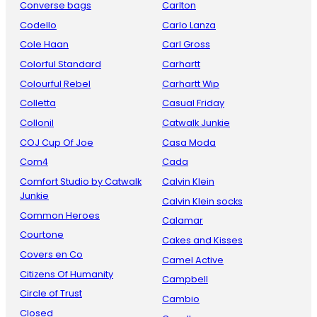
Converse bags
Carlton
Codello
Carlo Lanza
Cole Haan
Carl Gross
Colorful Standard
Carhartt
Colourful Rebel
Carhartt Wip
Colletta
Casual Friday
Collonil
Catwalk Junkie
COJ Cup Of Joe
Casa Moda
Com4
Cada
Comfort Studio by Catwalk
Calvin Klein
Junkie
Calvin Klein socks
Common Heroes
Calamar
Courtone
Cakes and Kisses
Covers en Co
Camel Active
Citizens Of Humanity
Campbell
Circle of Trust
Cambio
Closed