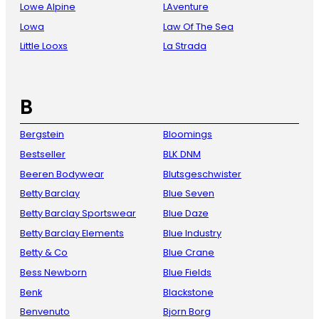
Lowe Alpine
LAventure
Lowa
Law Of The Sea
Little Looxs
La Strada
B
Bergstein
Bloomings
Bestseller
BLK DNM
Beeren Bodywear
Blutsgeschwister
Betty Barclay
Blue Seven
Betty Barclay Sportswear
Blue Daze
Betty Barclay Elements
Blue Industry
Betty & Co
Blue Crane
Bess Newborn
Blue Fields
Benk
Blackstone
Benvenuto
Bjorn Borg