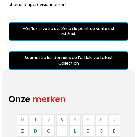
chaîne d'approvisionnement.
Vérifiez si votre système de point de vente est
déjà lié
Soumettre les données de l'article via Latest
Collection
Onze
merken
0
1
2
#
4
5
6
7
Z
D
O
I
L
B
C
E