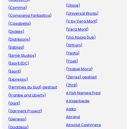
(Ulisse)
(Comma)
(Universal Works)
(Compania Fantastica)
(V by Vera Mont)
(Cosabella)
(Vera Mont)
(Dickies)
(Via Appia Due)
(Didriksons)
(Xirtrum)
(Edblad)
(Yesta)
(Esmé Studios)
(Yoek)
(Esprit EDC)
(Ysabel Mora)
(Esprit)
(Zerres) gestopt
(Expresso)
(Zhrill)
(Femmes du Sud) gestopt
A Fish Named Fred
(Frankie and Liberty)
A.Kjaerbede
(Gant)
Aaiko
(Garment Project)
Abrand
(Genesis)
Absolut Cashmere
(Goddess)