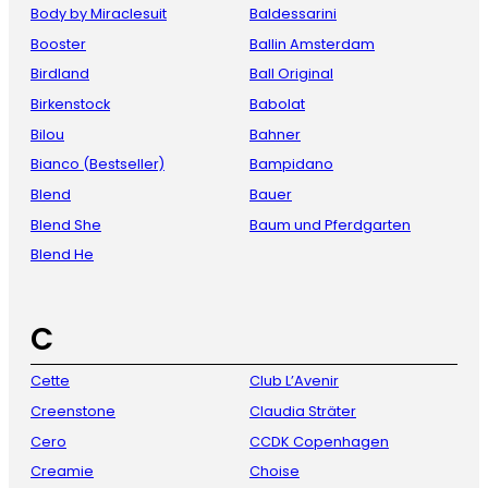
Body by Miraclesuit
Baldessarini
Booster
Ballin Amsterdam
Birdland
Ball Original
Birkenstock
Babolat
Bilou
Bahner
Bianco (Bestseller)
Bampidano
Blend
Bauer
Blend She
Baum und Pferdgarten
Blend He
C
Cette
Club L’Avenir
Creenstone
Claudia Sträter
Cero
CCDK Copenhagen
Creamie
Choise