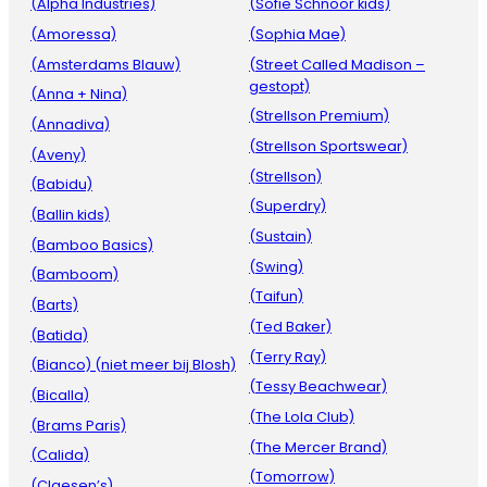
(Alpha Industries)
(Sofie Schnoor kids)
(Amoressa)
(Sophia Mae)
(Amsterdams Blauw)
(Street Called Madison –
gestopt)
(Anna + Nina)
(Strellson Premium)
(Annadiva)
(Strellson Sportswear)
(Aveny)
(Strellson)
(Babidu)
(Superdry)
(Ballin kids)
(Sustain)
(Bamboo Basics)
(Swing)
(Bamboom)
(Taifun)
(Barts)
(Ted Baker)
(Batida)
(Terry Ray)
(Bianco) (niet meer bij Blosh)
(Tessy Beachwear)
(Bicalla)
(The Lola Club)
(Brams Paris)
(The Mercer Brand)
(Calida)
(Tomorrow)
(Claesen’s)