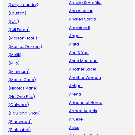
Amélie & Amélie
(Lollys Laundry)
Ana Alcazar
(Louizon)
Andres Sarda
(Loïs)
Anerkjendt
(Luli Fama)
Angels
(Maison Hotel)
Anita
(Marlies Dekkers)
Ann & You
(Melik)
Anna Montana
(Milo)
Another Label
(Minimum)
Another Woman
(Monte Carlo)
Antigel
(Nicolas Vahe)
Arena
(No One Else)
Ariadne at Home
(Outware)
Armed Angels
(Paul and Shark)
Aruelle
(Pinewood)
Asics
(Pink Label)