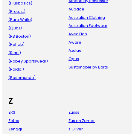
Athena by Schiesser
(Plusbasics)
Aubade
(Protest)
Australian Clothing
(Pure White)
Australian Footwear
(Qubz)
Avec Elan
(RB Boston)
Aware
(Rehab)
Azulae
(Riani)
Opus
(Robey Sportswear)
Sustainable by Barts
(Roidal)
(Rosemunde)
Z
ZRS
Zusss
Zetex
Zus en Zomer
Zenggi
s Oliver