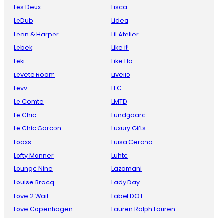
Les Deux
Lisca
LeDub
Lidea
Leon & Harper
Lil Atelier
Lebek
Like it!
Leki
Like Flo
Levete Room
Livello
Levv
LFC
Le Comte
LMTD
Le Chic
Lundgaard
Le Chic Garcon
Luxury Gifts
Looxs
Luisa Cerano
Lofty Manner
Luhta
Lounge Nine
Lazamani
Louise Bracq
Lady Day
Love 2 Wait
Label DOT
Love Copenhagen
Lauren Ralph Lauren