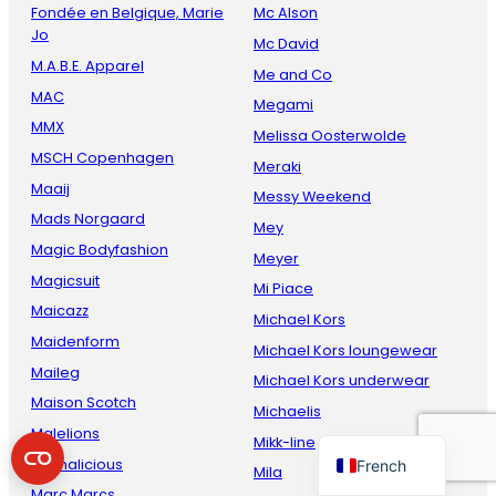
Fondée en Belgique, Marie
Mc Alson
Jo
Mc David
M.A.B.E. Apparel
Me and Co
MAC
Megami
MMX
Melissa Oosterwolde
MSCH Copenhagen
Meraki
Maaij
Messy Weekend
Mads Norgaard
Mey
Danish
Magic Bodyfashion
Meyer
Magicsuit
Italian
Mi Piace
Maicazz
Spanish
Michael Kors
Maidenform
Michael Kors loungewear
German
Maileg
Michael Kors underwear
English
Maison Scotch
Michaelis
Dutch
Malelions
Mikk-line
Mamalicious
French
Mila
Marc Marcs