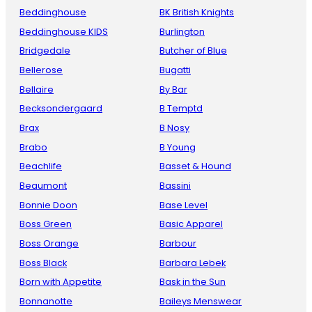
Beddinghouse
BK British Knights
Beddinghouse KIDS
Burlington
Bridgedale
Butcher of Blue
Bellerose
Bugatti
Bellaire
By Bar
Becksondergaard
B Temptd
Brax
B Nosy
Brabo
B Young
Beachlife
Basset & Hound
Beaumont
Bassini
Bonnie Doon
Base Level
Boss Green
Basic Apparel
Boss Orange
Barbour
Boss Black
Barbara Lebek
Born with Appetite
Bask in the Sun
Bonnanotte
Baileys Menswear