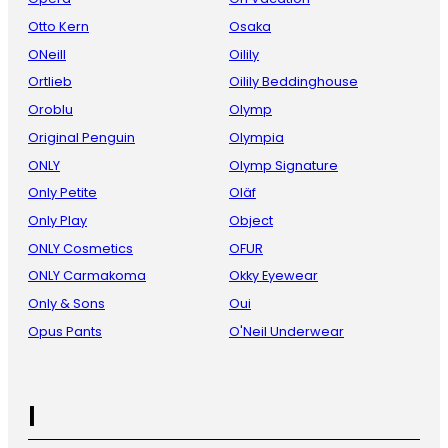
Otto Kern
Osaka
ONeill
Oilily
Ortlieb
Oilily Beddinghouse
Oroblu
Olymp
Original Penguin
Olympia
ONLY
Olymp Signature
Only Petite
Oläf
Only Play
Object
ONLY Cosmetics
OFUR
ONLY Carmakoma
Okky Eyewear
Only & Sons
Oui
Opus Pants
O'Neil Underwear
I