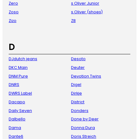
Zero
s Oliver Junior
Zoso
s.Oliver (shoes)
Zizo
Z8
D
DJdutch jeans
Desoto
DKC Main
Deuter
DNM Pure
Devotion Twins
DNRS
Digel
DWRS Label
Dirkje
Dacapo
District
Daily Seven
Donders
Dalbello
Done by Deer
Dama
Donna Dura
Dante6
Doris Streich