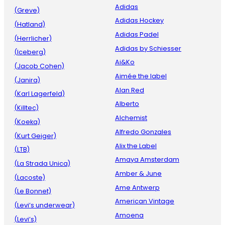
Adidas
(Greve)
Adidas Hockey
(Hatland)
Adidas Padel
(Herrlicher)
Adidas by Schiesser
(Iceberg)
Ai&Ko
(Jacob Cohen)
Aimée the label
(Janira)
Alan Red
(Karl Lagerfeld)
Alberto
(Killtec)
Alchemist
(Koeka)
Alfredo Gonzales
(Kurt Geiger)
Alix the Label
(LTB)
Amaya Amsterdam
(La Strada Unica)
Amber & June
(Lacoste)
Ame Antwerp
(Le Bonnet)
American Vintage
(Levi’s underwear)
Amoena
(Levi’s)