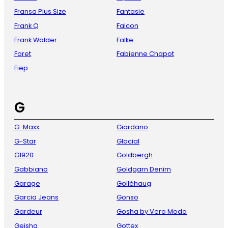
Fransa Plus Size
Fantasie
Frank Q
Falcon
Frank Walder
Falke
Foret
Fabienne Chapot
Fiep
G
G-Maxx
Giordano
G-Star
Glacial
G1920
Goldbergh
Gabbiano
Goldgarn Denim
Garage
Golléhaug
Garcia Jeans
Gonso
Gardeur
Gosha by Vero Moda
Geisha
Gottex