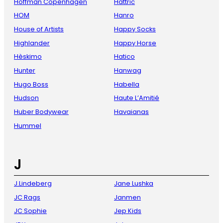
Hoffman Copenhagen
Hattric
HOM
Hanro
House of Artists
Happy Socks
Highlander
Happy Horse
Hèskimo
Hatico
Hunter
Hanwag
Hugo Boss
Habella
Hudson
Haute L’Amitié
Huber Bodywear
Havaianas
Hummel
J
J.Lindeberg
Jane Lushka
JC Rags
Janmen
JC Sophie
Jep Kids