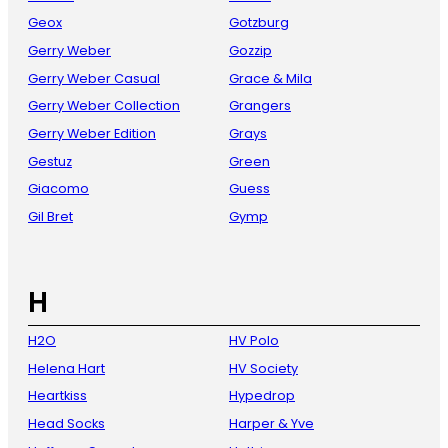
Geox
Gotzburg
Gerry Weber
Gozzip
Gerry Weber Casual
Grace & Mila
Gerry Weber Collection
Grangers
Gerry Weber Edition
Grays
Gestuz
Green
Giacomo
Guess
Gil Bret
Gymp
H
H2O
HV Polo
Helena Hart
HV Society
Heartkiss
Hypedrop
Head Socks
Harper & Yve