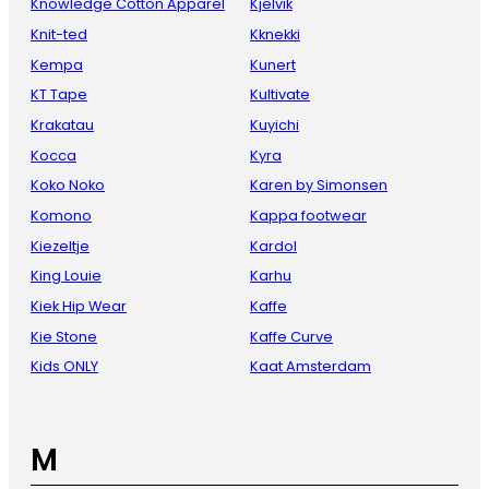
Knowledge Cotton Apparel
Kjelvik
Knit-ted
Kknekki
Kempa
Kunert
KT Tape
Kultivate
Krakatau
Kuyichi
Kocca
Kyra
Koko Noko
Karen by Simonsen
Komono
Kappa footwear
Kiezeltje
Kardol
King Louie
Karhu
Kiek Hip Wear
Kaffe
Kie Stone
Kaffe Curve
Kids ONLY
Kaat Amsterdam
M