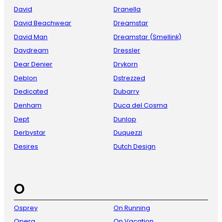
David
Dranella
David Beachwear
Dreamstar
David Man
Dreamstar (Smellink)
Daydream
Dressler
Dear Denier
Drykorn
Deblon
Dstrezzed
Dedicated
Dubarry
Denham
Duca del Cosma
Dept
Dunlop
Derbystar
Duquezzi
Desires
Dutch Design
O
Osprey
On Running
Opera
On Vacation