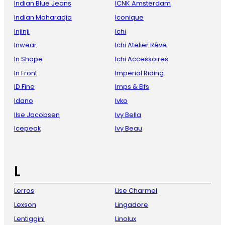
Indian Blue Jeans
ICNK Amsterdam
Indian Maharadja
Iconique
Injinji
Ichi
Inwear
Ichi Atelier Rêve
In Shape
Ichi Accessoires
In Front
Imperial Riding
ID Fine
Imps & Elfs
Idano
Ivko
Ilse Jacobsen
Ivy Bella
Icepeak
Ivy Beau
L
Lerros
Lise Charmel
Lexson
Lingadore
Lentiggini
Linolux