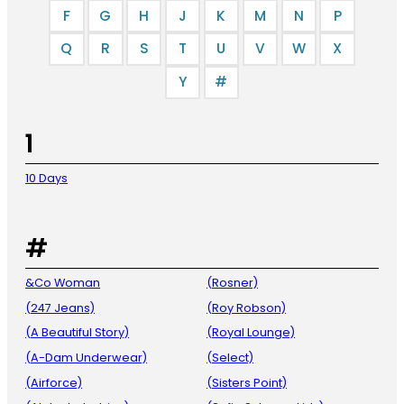
F
G
H
J
K
M
N
P
Q
R
S
T
U
V
W
X
Y
#
1
10 Days
#
&Co Woman
(Rosner)
(247 Jeans)
(Roy Robson)
(A Beautiful Story)
(Royal Lounge)
(A-Dam Underwear)
(Select)
(Airforce)
(Sisters Point)