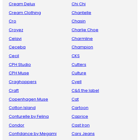
Cream Delux
Chi Chi
Cream Clothing
Chantelle
Cro
Chasin
Croyez
Charlie Choe
Celavi
Charmline
Ceceba
Champion
Cecil
CKS
CPH Studio
Cutters
CPH Muse
Culture
Craghoppers
Cyell
Craft
C&S the label
Copenhagen Muse
Cat
Cotton Island
Cartoon
Conturelle by Felina
Caprice
Condor
Cast Iron
Confidance by Megami
Cars Jeans