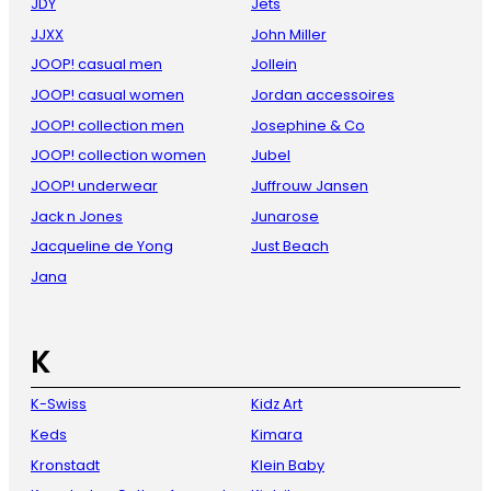
JDY
Jets
JJXX
John Miller
JOOP! casual men
Jollein
JOOP! casual women
Jordan accessoires
JOOP! collection men
Josephine & Co
JOOP! collection women
Jubel
JOOP! underwear
Juffrouw Jansen
Jack n Jones
Junarose
Jacqueline de Yong
Just Beach
Jana
K
K-Swiss
Kidz Art
Keds
Kimara
Kronstadt
Klein Baby