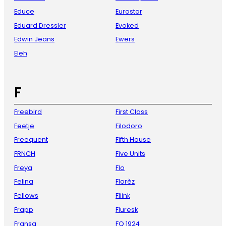
Educe
Eurostar
Eduard Dressler
Evoked
Edwin Jeans
Ewers
Eleh
F
Freebird
First Class
Feetje
Filodoro
Freequent
Fifth House
FRNCH
Five Units
Freya
Flo
Felina
Florèz
Fellows
Fliink
Frapp
Fluresk
Fransa
FQ 1924