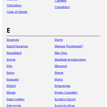
Cavello
Climotion
Cavallaro
Club of Gents
E
Essenza
Elomi
Esprit Essenza
Ellesse (footwear)
Exxcellent
Elle Chic
Erima
Ellastiek Amsterdam
Erfo
Elbsand
Enjoy
Elvine
Esqualo
Elvira
ES&SY
Empreinte
Etage
Emilio Cavallini
Eden Valley
Euretco Sport
Edmonds
Eurex by Brax