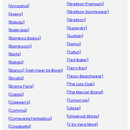
(Strellson Premium)
(Annadiva)
(Strellson Sportswear)
(Aveny)
(Strellson)
(Babidu)
(Superdry)
(Ballin kids)
(Sustain)
(Bamboo Basics)
(Swing)
(Bamboom)
(Taifun)
(Barts)
(Ted Baker)
(Batida)
(Terry Ray)
(Bianco) (niet meer bij Blosh)
(Tessy Beachwear)
(Bicalla)
(The Lola Club)
(Brams Paris)
(The Mercer Brand)
(Calida)
(Tomorrow)
(Claesen’s)
(Ulisse)
(Comma)
(Universal Works)
(Compania Fantastica)
(V by Vera Mont)
(Cosabella)