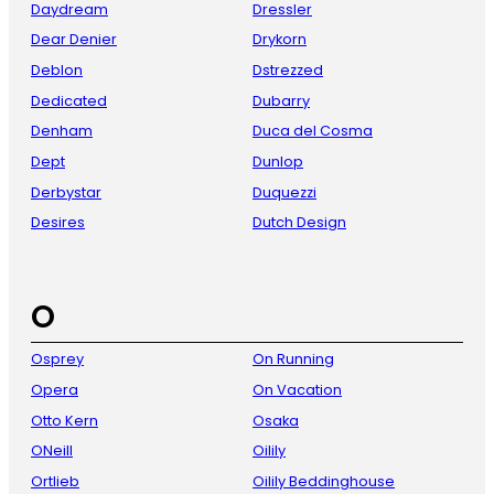
Daydream
Dressler
Dear Denier
Drykorn
Deblon
Dstrezzed
Dedicated
Dubarry
Denham
Duca del Cosma
Dept
Dunlop
Derbystar
Duquezzi
Desires
Dutch Design
O
Osprey
On Running
Opera
On Vacation
Otto Kern
Osaka
ONeill
Oilily
Ortlieb
Oilily Beddinghouse