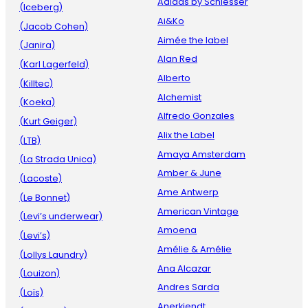
Adidas by Schiesser
(Iceberg)
Ai&Ko
(Jacob Cohen)
Aimée the label
(Janira)
Alan Red
(Karl Lagerfeld)
Alberto
(Killtec)
Alchemist
(Koeka)
Alfredo Gonzales
(Kurt Geiger)
Alix the Label
(LTB)
Amaya Amsterdam
(La Strada Unica)
Amber & June
(Lacoste)
Ame Antwerp
(Le Bonnet)
American Vintage
(Levi’s underwear)
Amoena
(Levi’s)
Amélie & Amélie
(Lollys Laundry)
Ana Alcazar
(Louizon)
Andres Sarda
(Loïs)
Anerkjendt