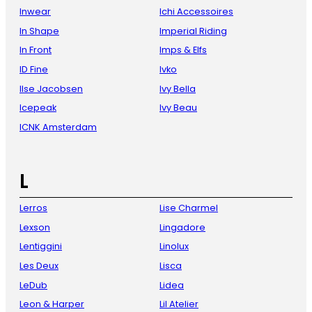
Inwear
Ichi Accessoires
In Shape
Imperial Riding
In Front
Imps & Elfs
ID Fine
Ivko
Ilse Jacobsen
Ivy Bella
Icepeak
Ivy Beau
ICNK Amsterdam
L
Lerros
Lise Charmel
Lexson
Lingadore
Lentiggini
Linolux
Les Deux
Lisca
LeDub
Lidea
Leon & Harper
Lil Atelier