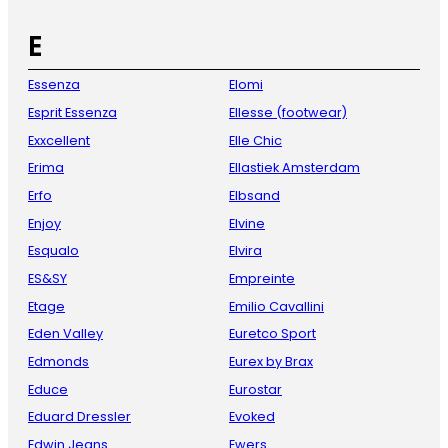
E
Essenza
Elomi
Esprit Essenza
Ellesse (footwear)
Exxcellent
Elle Chic
Erima
Ellastiek Amsterdam
Erfo
Elbsand
Enjoy
Elvine
Esqualo
Elvira
ES&SY
Empreinte
Etage
Emilio Cavallini
Eden Valley
Euretco Sport
Edmonds
Eurex by Brax
Educe
Eurostar
Eduard Dressler
Evoked
Edwin Jeans
Ewers