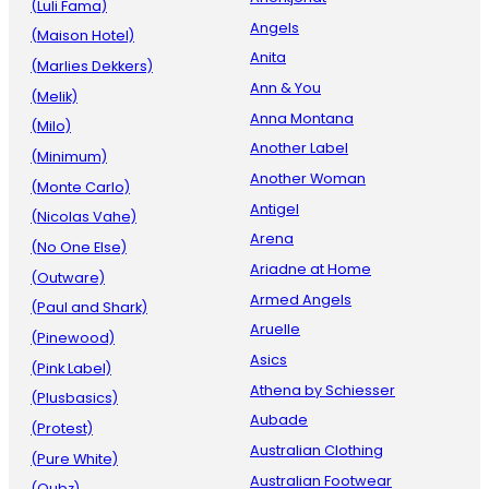
(Luli Fama)
Angels
(Maison Hotel)
Anita
(Marlies Dekkers)
Ann & You
(Melik)
Anna Montana
(Milo)
Another Label
(Minimum)
Another Woman
(Monte Carlo)
Antigel
(Nicolas Vahe)
Arena
(No One Else)
Ariadne at Home
(Outware)
Armed Angels
(Paul and Shark)
Aruelle
(Pinewood)
Asics
(Pink Label)
Athena by Schiesser
(Plusbasics)
Aubade
(Protest)
Australian Clothing
(Pure White)
Australian Footwear
(Qubz)