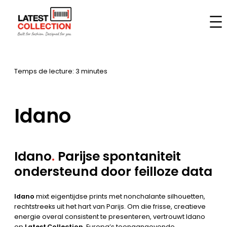
Aller
au
Accueil
–
Marques
–
Idano
contenu
Temps de lecture: 3 minutes
Idano
Idano
.
Parijse spontaniteit
ondersteund door feilloze data
Idano
mixt eigentijdse prints met nonchalante silhouetten,
rechtstreeks uit het hart van Parijs. Om die frisse, creatieve
energie overal consistent te presenteren, vertrouwt Idano
op
Latest Collection
, Europa’s toonaangevende