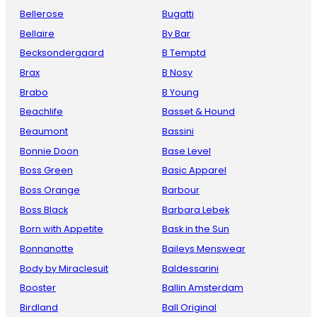
Bellerose
Bugatti
Bellaire
By Bar
Becksondergaard
B Temptd
Brax
B Nosy
Brabo
B Young
Beachlife
Basset & Hound
Beaumont
Bassini
Bonnie Doon
Base Level
Boss Green
Basic Apparel
Boss Orange
Barbour
Boss Black
Barbara Lebek
Born with Appetite
Bask in the Sun
Bonnanotte
Baileys Menswear
Body by Miraclesuit
Baldessarini
Booster
Ballin Amsterdam
Birdland
Ball Original