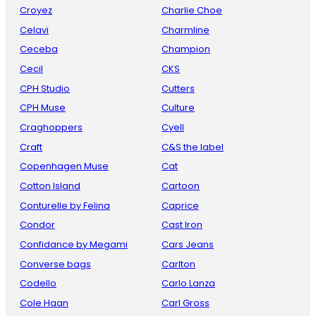
Croyez
Charlie Choe
Celavi
Charmline
Ceceba
Champion
Cecil
CKS
CPH Studio
Cutters
CPH Muse
Culture
Craghoppers
Cyell
Craft
C&S the label
Copenhagen Muse
Cat
Cotton Island
Cartoon
Conturelle by Felina
Caprice
Condor
Cast Iron
Confidance by Megami
Cars Jeans
Converse bags
Carlton
Codello
Carlo Lanza
Cole Haan
Carl Gross