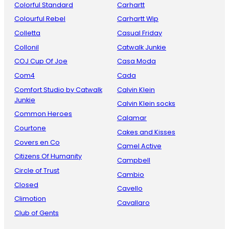
Colorful Standard
Carhartt
Colourful Rebel
Carhartt Wip
Colletta
Casual Friday
Collonil
Catwalk Junkie
COJ Cup Of Joe
Casa Moda
Com4
Cada
Comfort Studio by Catwalk
Calvin Klein
Junkie
Calvin Klein socks
Common Heroes
Calamar
Courtone
Cakes and Kisses
Covers en Co
Camel Active
Citizens Of Humanity
Campbell
Circle of Trust
Cambio
Closed
Cavello
Climotion
Cavallaro
Club of Gents