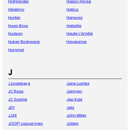
Highlander
Happy Horse
Hèskimo
Hatico
Hunter
Hanwag
Hugo Boss
Habella
Hudson
Haute L’Amitié
Huber Bodywear
Havaianas
Hummel
J
J.Lindeberg
Jane Lushka
JC Rags
Janmen
JC Sophie
Jep Kids
JDY
Jets
JJXX
John Miller
JOOP! casual men
Jollein