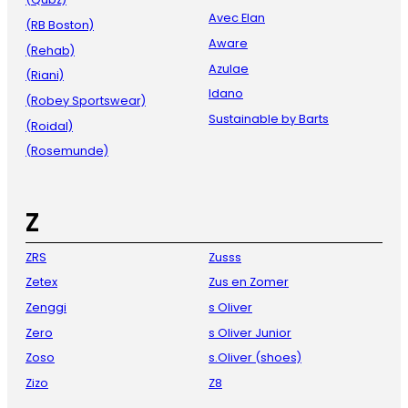
Avec Elan
(RB Boston)
Aware
(Rehab)
Azulae
(Riani)
Idano
(Robey Sportswear)
Sustainable by Barts
(Roidal)
(Rosemunde)
Z
ZRS
Zusss
Zetex
Zus en Zomer
Zenggi
s Oliver
Zero
s Oliver Junior
Zoso
s.Oliver (shoes)
Zizo
Z8