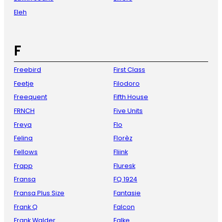
Eleh
F
Freebird
First Class
Feetje
Filodoro
Freequent
Fifth House
FRNCH
Five Units
Freya
Flo
Felina
Florèz
Fellows
Fliink
Frapp
Fluresk
Fransa
FQ 1924
Fransa Plus Size
Fantasie
Frank Q
Falcon
Frank Walder
Falke