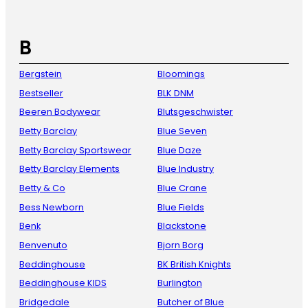
B
Bergstein
Bloomings
Bestseller
BLK DNM
Beeren Bodywear
Blutsgeschwister
Betty Barclay
Blue Seven
Betty Barclay Sportswear
Blue Daze
Betty Barclay Elements
Blue Industry
Betty & Co
Blue Crane
Bess Newborn
Blue Fields
Benk
Blackstone
Benvenuto
Bjorn Borg
Beddinghouse
BK British Knights
Beddinghouse KIDS
Burlington
Bridgedale
Butcher of Blue