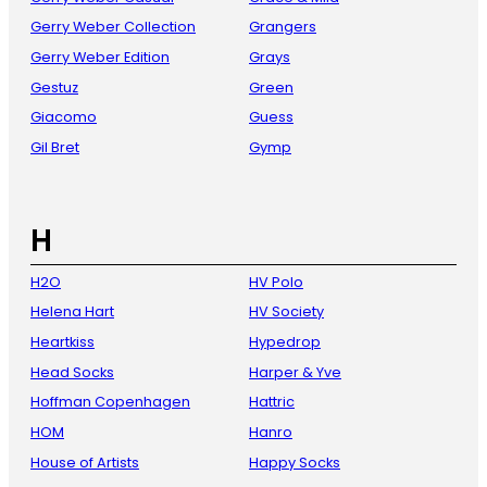
Gerry Weber Collection
Grangers
Gerry Weber Edition
Grays
Gestuz
Green
Giacomo
Guess
Gil Bret
Gymp
H
H2O
HV Polo
Helena Hart
HV Society
Heartkiss
Hypedrop
Head Socks
Harper & Yve
Hoffman Copenhagen
Hattric
HOM
Hanro
House of Artists
Happy Socks