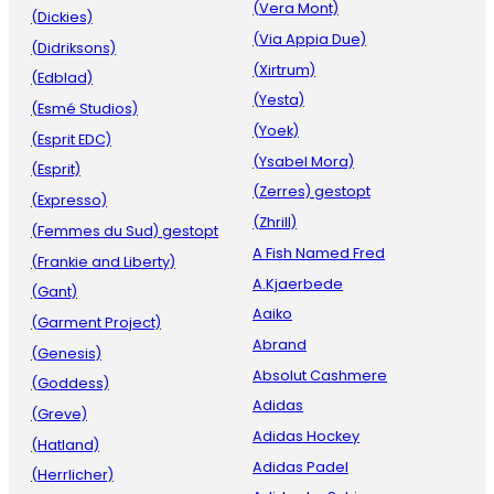
(Vera Mont)
(Dickies)
(Via Appia Due)
(Didriksons)
(Xirtrum)
(Edblad)
(Yesta)
(Esmé Studios)
(Yoek)
(Esprit EDC)
(Ysabel Mora)
(Esprit)
(Zerres) gestopt
(Expresso)
(Zhrill)
(Femmes du Sud) gestopt
A Fish Named Fred
(Frankie and Liberty)
A.Kjaerbede
(Gant)
Aaiko
(Garment Project)
Abrand
(Genesis)
Absolut Cashmere
(Goddess)
Adidas
(Greve)
Adidas Hockey
(Hatland)
Adidas Padel
(Herrlicher)