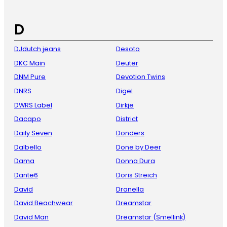
D
DJdutch jeans
Desoto
DKC Main
Deuter
DNM Pure
Devotion Twins
DNRS
Digel
DWRS Label
Dirkje
Dacapo
District
Daily Seven
Donders
Dalbello
Done by Deer
Dama
Donna Dura
Dante6
Doris Streich
David
Dranella
David Beachwear
Dreamstar
David Man
Dreamstar (Smellink)