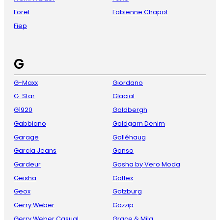
Foret
Fabienne Chapot
Fiep
G
G-Maxx
Giordano
G-Star
Glacial
G1920
Goldbergh
Gabbiano
Goldgarn Denim
Garage
Golléhaug
Garcia Jeans
Gonso
Gardeur
Gosha by Vero Moda
Geisha
Gottex
Geox
Gotzburg
Gerry Weber
Gozzip
Gerry Weber Casual
Grace & Mila