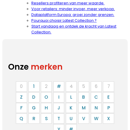
Resellers profiteren van meer waarde.
Voor retailers: minder invoer, meer verkoop.
Dataplatform Europa: groei zonder grenzen.
Pourquoi choisir Latest Collection ?
Start vandaag en ontdek de kracht van Latest
Collection.
Onze
merken
0
1
2
#
4
5
6
7
Z
D
O
I
L
B
C
E
F
G
H
J
K
M
N
P
Q
R
S
T
U
V
W
X
Y
#