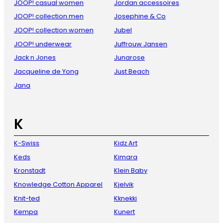
JOOP! casual women
Jordan accessoires
JOOP! collection men
Josephine & Co
JOOP! collection women
Jubel
JOOP! underwear
Juffrouw Jansen
Jack n Jones
Junarose
Jacqueline de Yong
Just Beach
Jana
K
K-Swiss
Kidz Art
Keds
Kimara
Kronstadt
Klein Baby
Knowledge Cotton Apparel
Kjelvik
Knit-ted
Kknekki
Kempa
Kunert