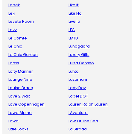
Lebek
Like it!
Leki
Like Flo
Levete Room
Livello
Levv
LFC
Le Comte
LMTD
Le Chic
Lundgaard
Le Chic Garcon
Luxury Gifts
Looxs
Luisa Cerano
Lofty Manner
Luhta
Lounge Nine
Lazamani
Louise Bracq
Lady Day
Love 2 Wait
Label DOT
Love Copenhagen
Lauren Ralph Lauren
Lowe Alpine
LAventure
Lowa
Law Of The Sea
Little Looxs
La Strada