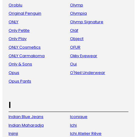
Oroblu
Olymp
Original Penguin
Olympia
ONLY
Olymp Signature
Only Petite
Oläf
Only Play
Object
ONLY Cosmetics
OFUR
ONLY Carmakoma
Okky Eyewear
Only & Sons
Oui
Opus
O'Neil Underwear
Opus Pants
I
Indian Blue Jeans
Iconique
Indian Maharadja
Ichi
Injinji
Ichi Atelier Rêve