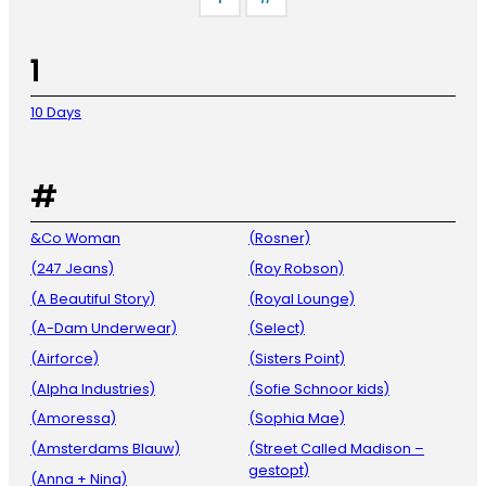
1
10 Days
#
&Co Woman
(Rosner)
(247 Jeans)
(Roy Robson)
(A Beautiful Story)
(Royal Lounge)
(A-Dam Underwear)
(Select)
(Airforce)
(Sisters Point)
(Alpha Industries)
(Sofie Schnoor kids)
(Amoressa)
(Sophia Mae)
(Amsterdams Blauw)
(Street Called Madison –
gestopt)
(Anna + Nina)