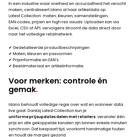
In een industrie waar snelheid en accuraatheid het verschil
maken, centraliseert Idano al haar artikeldata op
Latest Collection: maten, kleuren, samenstellingen,
EAN‑codes, prijzen en high‑res visuals. Uploaden kan via
Excel, CSV of API; vervolgens stroomt de data direct door
naar het volledige retailnetwerk.
✔ Gedetailleerde productbeschrijvingen
✔ Maten, kleuren en pasvormen
✔ Prijsinformatie en EAN’s
✔ Beeldmateriaal en artikelinformatie
Voor merken: controle én
gemak
.
Idano behoudt volledige regie over wat en wanneer data
live gaat. Dankzij Latest Collection kun je
uniforme prijsupdates delen met retailers
: verander één
prijs en alle gekoppelde kanalen zijn binnen enkele minuten
synchroon. Dat bespaart tijd, voorkomt handmatige fouten
en houdt de marges gezond.