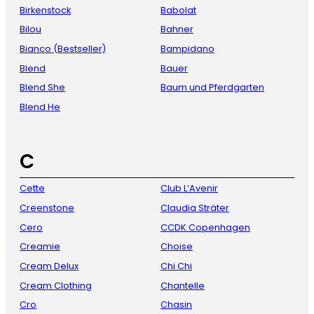
Birkenstock
Babolat
Bilou
Bahner
Bianco (Bestseller)
Bampidano
Blend
Bauer
Blend She
Baum und Pferdgarten
Blend He
C
Cette
Club L’Avenir
Creenstone
Claudia Sträter
Cero
CCDK Copenhagen
Creamie
Choise
Cream Delux
Chi Chi
Cream Clothing
Chantelle
Cro
Chasin