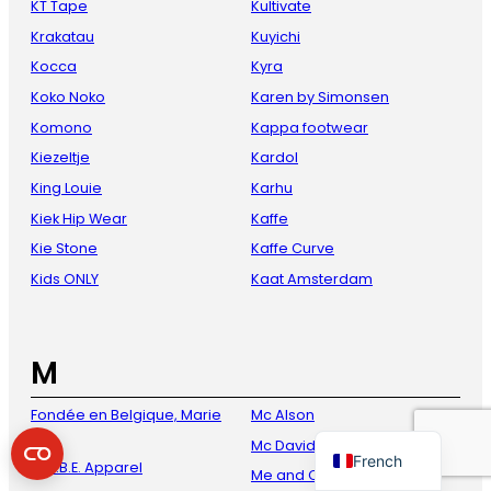
KT Tape
Kultivate
Krakatau
Kuyichi
Kocca
Kyra
Koko Noko
Karen by Simonsen
Komono
Kappa footwear
Kiezeltje
Kardol
King Louie
Karhu
Kiek Hip Wear
Kaffe
Danish
Kie Stone
Kaffe Curve
Kids ONLY
Kaat Amsterdam
Italian
Spanish
German
M
English
Fondée en Belgique, Marie
Mc Alson
Dutch
Jo
Mc David
French
M.A.B.E. Apparel
Me and Co