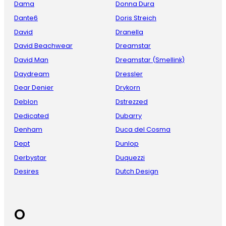
Dama
Donna Dura
Dante6
Doris Streich
David
Dranella
David Beachwear
Dreamstar
David Man
Dreamstar (Smellink)
Daydream
Dressler
Dear Denier
Drykorn
Deblon
Dstrezzed
Dedicated
Dubarry
Denham
Duca del Cosma
Dept
Dunlop
Derbystar
Duquezzi
Desires
Dutch Design
O