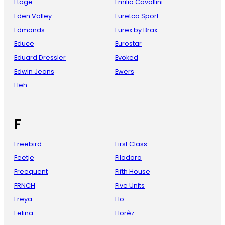
Etage
Emilio Cavallini
Eden Valley
Euretco Sport
Edmonds
Eurex by Brax
Educe
Eurostar
Eduard Dressler
Evoked
Edwin Jeans
Ewers
Eleh
F
Freebird
First Class
Feetje
Filodoro
Freequent
Fifth House
FRNCH
Five Units
Freya
Flo
Felina
Florèz