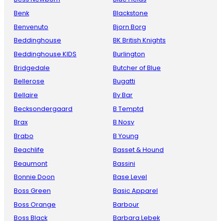
Benk
Blackstone
Benvenuto
Bjorn Borg
Beddinghouse
BK British Knights
Beddinghouse KIDS
Burlington
Bridgedale
Butcher of Blue
Bellerose
Bugatti
Bellaire
By Bar
Becksondergaard
B Temptd
Brax
B Nosy
Brabo
B Young
Beachlife
Basset & Hound
Beaumont
Bassini
Bonnie Doon
Base Level
Boss Green
Basic Apparel
Boss Orange
Barbour
Boss Black
Barbara Lebek