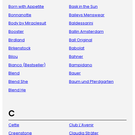
Born with Appetite
Bask in the Sun
Bonnanotte
Baileys Menswear
Body by Miraclesuit
Baldessarini
Booster
Ballin Amsterdam
Birdland
Ball Original
Birkenstock
Babolat
Bilou
Bahner
Bianco (Bestseller)
Bampidano
Blend
Bauer
Blend She
Baum und Pferdgarten
Blend He
C
Cette
Club L’Avenir
Creenstone
Claudia Sträter