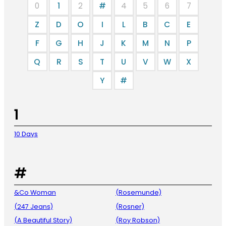
0
1
2
#
4
5
6
7
Z
D
O
I
L
B
C
E
F
G
H
J
K
M
N
P
Q
R
S
T
U
V
W
X
Y
#
1
10 Days
#
&Co Woman
(Rosemunde)
(247 Jeans)
(Rosner)
(A Beautiful Story)
(Roy Robson)