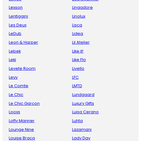
Lexson
Lingadore
Lentiggini
Linolux
Les Deux
Lisca
LeDub
Lidea
Leon & Harper
Lil Atelier
Lebek
Like it!
Leki
Like Flo
Levete Room
Livello
Levv
LFC
Le Comte
LMTD
Le Chic
Lundgaard
Le Chic Garcon
Luxury Gifts
Looxs
Luisa Cerano
Lofty Manner
Luhta
Lounge Nine
Lazamani
Louise Bracq
Lady Day