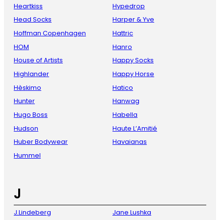
Heartkiss
Hypedrop
Head Socks
Harper & Yve
Hoffman Copenhagen
Hattric
HOM
Hanro
House of Artists
Happy Socks
Highlander
Happy Horse
Hèskimo
Hatico
Hunter
Hanwag
Hugo Boss
Habella
Hudson
Haute L’Amitié
Huber Bodywear
Havaianas
Hummel
J
J.Lindeberg
Jane Lushka