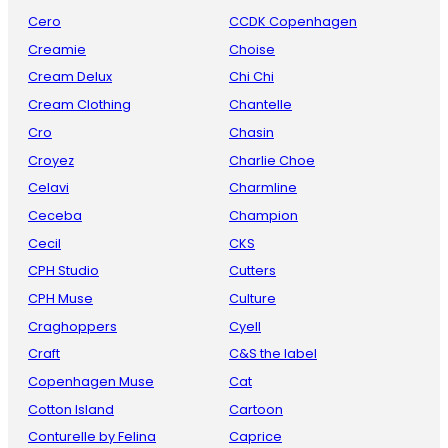
Cero
CCDK Copenhagen
Creamie
Choise
Cream Delux
Chi Chi
Cream Clothing
Chantelle
Cro
Chasin
Croyez
Charlie Choe
Celavi
Charmline
Ceceba
Champion
Cecil
CKS
CPH Studio
Cutters
CPH Muse
Culture
Craghoppers
Cyell
Craft
C&S the label
Copenhagen Muse
Cat
Cotton Island
Cartoon
Conturelle by Felina
Caprice