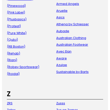
Armed Angels
(Pinewood)
Aruelle
(Pink Label)
Asics
(Plusbasics)
Athena by Schiesser
(Protest)
Aubade
(Pure White)
Australian Clothing
(Qubz)
Australian Footwear
(RB Boston)
Avec Elan
(Rehab)
Aware
(Riani)
Azulae
(Robey Sportswear)
Sustainable by Barts
(Roidal)
Z
ZRS
Zusss
Zetex
Zus en Zomer