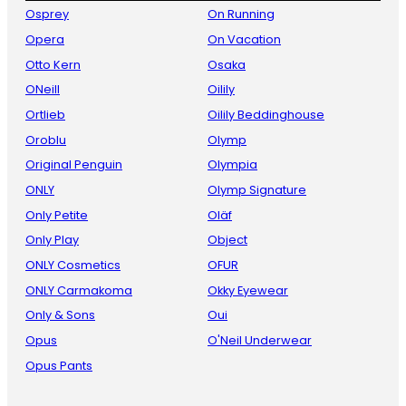
Osprey
On Running
Opera
On Vacation
Otto Kern
Osaka
ONeill
Oilily
Ortlieb
Oilily Beddinghouse
Oroblu
Olymp
Original Penguin
Olympia
ONLY
Olymp Signature
Only Petite
Oläf
Only Play
Object
ONLY Cosmetics
OFUR
ONLY Carmakoma
Okky Eyewear
Only & Sons
Oui
Opus
O'Neil Underwear
Opus Pants