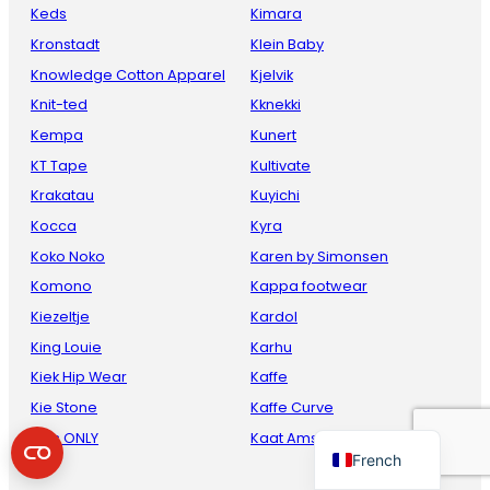
Keds
Kimara
Kronstadt
Klein Baby
Knowledge Cotton Apparel
Kjelvik
Knit-ted
Kknekki
Kempa
Kunert
KT Tape
Kultivate
Krakatau
Kuyichi
Kocca
Kyra
Danish
Koko Noko
Karen by Simonsen
Italian
Komono
Kappa footwear
Spanish
Kiezeltje
Kardol
King Louie
Karhu
German
Kiek Hip Wear
Kaffe
English
Kie Stone
Kaffe Curve
Dutch
Kids ONLY
Kaat Amsterdam
French