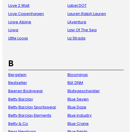
Love 2 Wait
Label DOT
Love Copenhagen
Lauren Ralph Lauren
Lowe Alpine
LAventure
Lowa
Law Of The Sea
Little Looxs
La Strada
B
Bergstein
Bloomings
Bestseller
BLK DNM
Beeren Bodywear
Blutsgeschwister
Betty Barclay
Blue Seven
Betty Barclay Sportswear
Blue Daze
Betty Barclay Elements
Blue Industry
Betty & Co
Blue Crane
Bess Newborn
Blue Fields