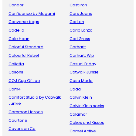
Condor
Cast Iron
Confidance by Megami
Cars Jeans
Converse bags
Carlton
Codello
Carlo Lanza
Cole Haan
Carl Gross
Colorful Standard
Carhartt
Colourful Rebel
Carhartt Wip
Colletta
Casual Friday
Collonil
Catwalk Junkie
COJ Cup Of Joe
Casa Moda
Com4
Cada
Comfort Studio by Catwalk
Calvin Klein
Junkie
Calvin Klein socks
Common Heroes
Calamar
Courtone
Cakes and Kisses
Covers en Co
Camel Active