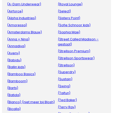
(A-Dam Underwear)
(Royal Lounge)
(Airforce)
(Select)
(Alpha Industries)
(Sisters Point)
(Amoressa)
(Sofie Schnoor kids)
(Amsterdams Blauw)
(Sophia Mae)
(Anna + Nina)
(Street Called Madison –
gestopt)
(Annadiva)
(Strellson Premium)
(Aveny)
(Strellson Sportswear)
(Babidu)
(Strellson)
(Ballin kids)
(Superdry)
(Bamboo Basics)
(Sustain)
(Bamboom)
(Swing)
(Barts)
(Taifun)
(Batida)
(Ted Baker)
(Bianco) (niet meer bij Blosh)
(Terry Ray)
(Bicalla)