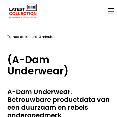
Aller
au
Accueil
–
Marques
–
(A-Dam Underwear)
contenu
Temps de lecture: 3 minutes
(A-Dam
Underwear)
A-Dam Underwear
.
Betrouwbare productdata van
een duurzaam en rebels
ondergoedmerk