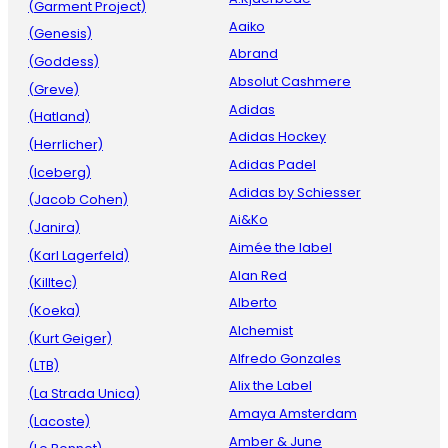
(Garment Project)
Aaiko
(Genesis)
Abrand
(Goddess)
Absolut Cashmere
(Greve)
Adidas
(Hatland)
Adidas Hockey
(Herrlicher)
Adidas Padel
(Iceberg)
Adidas by Schiesser
(Jacob Cohen)
Ai&Ko
(Janira)
Aimée the label
(Karl Lagerfeld)
Alan Red
(Killtec)
Alberto
(Koeka)
Alchemist
(Kurt Geiger)
Alfredo Gonzales
(LTB)
Alix the Label
(La Strada Unica)
Amaya Amsterdam
(Lacoste)
Amber & June