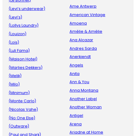
(Le Bonnet)
Ame Antwerp
(Levi’s underwear)
American Vintage
(Levi’s)
Amoena
(Lollys Laundry)
Amélie & Amélie
(Louizon)
Ana Alcazar
(Loïs)
Andres Sarda
(Luli Fama)
Anerkjendt
(Maison Hotel)
Angels
(Marlies Dekkers)
Anita
(Melik)
Ann & You
(Milo)
Anna Montana
(Minimum)
Another Label
(Monte Carlo)
Another Woman
(Nicolas Vahe)
Antigel
(No One Else)
Arena
(Outware)
Ariadne at Home
(Paul and Shark)