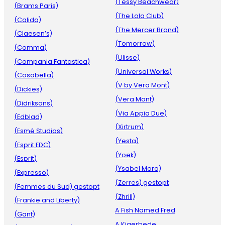
(Tessy Beachwear)
(Brams Paris)
(The Lola Club)
(Calida)
(The Mercer Brand)
(Claesen’s)
(Tomorrow)
(Comma)
(Ulisse)
(Compania Fantastica)
(Universal Works)
(Cosabella)
(V by Vera Mont)
(Dickies)
(Vera Mont)
(Didriksons)
(Via Appia Due)
(Edblad)
(Xirtrum)
(Esmé Studios)
(Yesta)
(Esprit EDC)
(Yoek)
(Esprit)
(Ysabel Mora)
(Expresso)
(Zerres) gestopt
(Femmes du Sud) gestopt
(Zhrill)
(Frankie and Liberty)
A Fish Named Fred
(Gant)
A.Kjaerbede