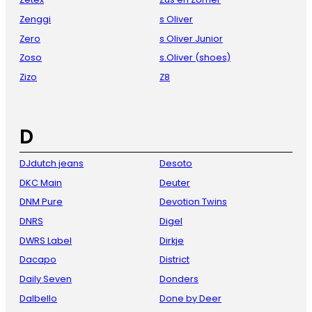
Zenggi
s Oliver
Zero
s Oliver Junior
Zoso
s.Oliver (shoes)
Zizo
Z8
D
DJdutch jeans
Desoto
DKC Main
Deuter
DNM Pure
Devotion Twins
DNRS
Digel
DWRS Label
Dirkje
Dacapo
District
Daily Seven
Donders
Dalbello
Done by Deer