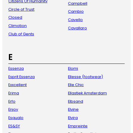
Citizens Of Humanity
Campbell
Circle of Trust
Cambio
Closed
Cavello
Climotion
Cavallaro
Club of Gents
E
Essenza
Elomi
Esprit Essenza
Ellesse (footwear)
Exxcellent
Elle Chic
Erima
Ellastiek Amsterdam
Erfo
Elbsand
Enjoy
Elvine
Esqualo
Elvira
ES&SY
Empreinte