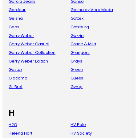
Garcia Jeans
Gonso
Gardeur
Gosha by Vero Moda
Geisha
Gottex
Geox
Gotzburg
Gerry Weber
Gozzip
Gerry Weber Casual
Grace & Mila
Gerry Weber Collection
Grangers
Gerry Weber Edition
Grays
Gestuz
Green
Giacomo
Guess
Gil Bret
Gymp
H
H2O
HV Polo
Helena Hart
HV Society