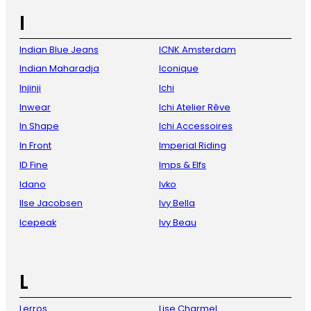
I
Indian Blue Jeans
ICNK Amsterdam
Indian Maharadja
Iconique
Injinji
Ichi
Inwear
Ichi Atelier Rêve
In Shape
Ichi Accessoires
In Front
Imperial Riding
ID Fine
Imps & Elfs
Idano
Ivko
Ilse Jacobsen
Ivy Bella
Icepeak
Ivy Beau
L
Lerros
Lise Charmel