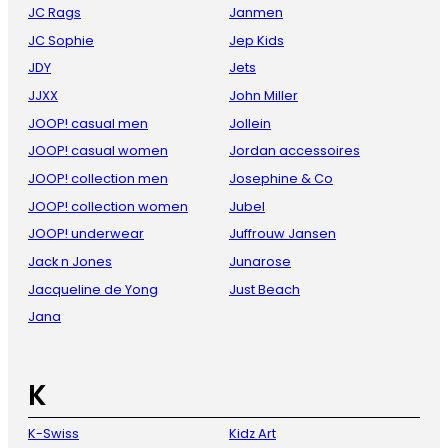
JC Rags
Janmen
JC Sophie
Jep Kids
JDY
Jets
JJXX
John Miller
JOOP! casual men
Jollein
JOOP! casual women
Jordan accessoires
JOOP! collection men
Josephine & Co
JOOP! collection women
Jubel
JOOP! underwear
Juffrouw Jansen
Jack n Jones
Junarose
Jacqueline de Yong
Just Beach
Jana
K
K-Swiss
Kidz Art