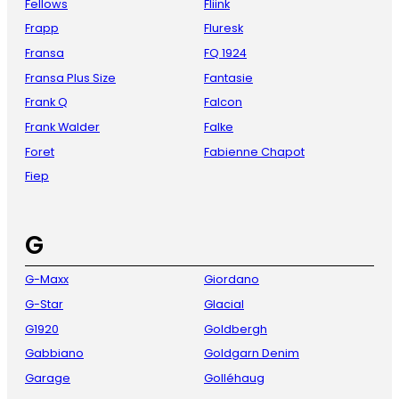
Fellows
Fliink
Frapp
Fluresk
Fransa
FQ 1924
Fransa Plus Size
Fantasie
Frank Q
Falcon
Frank Walder
Falke
Foret
Fabienne Chapot
Fiep
G
G-Maxx
Giordano
G-Star
Glacial
G1920
Goldbergh
Gabbiano
Goldgarn Denim
Garage
Golléhaug