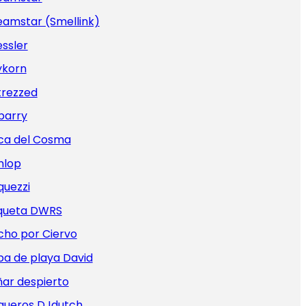
eamstar (Smellink)
ssler
ykorn
trezzed
barry
ca del Cosma
nlop
quezzi
iqueta DWRS
cho por Ciervo
pa de playa David
ar despierto
queros DJdutch