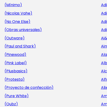
(Mínimo)
Ad
(Nicolas Vahe)
Ad
(No One Else)
Adi
(Obras universales)
Adi
(Outware)
Ai
(Paul and Shark)
Aim
(Pinewood)
Al
(Pink Label)
Al
(Plusbasics)
Al
(Protesta)
Alf
(Proyecto de confección)
Ali
(Pure White)
Am
(Qubz)
Am