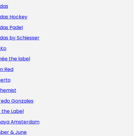
idas
idas Hockey
das Padel
das by Schiesser
&Ko
ée the label
an Red
berto
chemist
redo Gonzales
x the Label
aya Amsterdam
ber & June