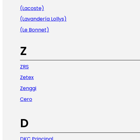
(Lacoste)
(Lavandería Lollys)
(Le Bonnet)
Z
ZRS
Zetex
Zenggi
Cero
D
DKC Principal