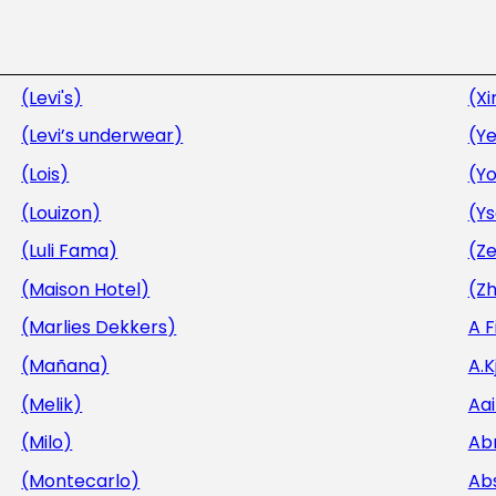
(Levi's)
(Xi
(Levi’s underwear)
(Ye
(Lois)
(Y
(Louizon)
(Y
(Luli Fama)
(Ze
(Maison Hotel)
(Zh
(Marlies Dekkers)
A 
(Mañana)
A.
(Melik)
Aa
(Milo)
Ab
(Montecarlo)
Ab