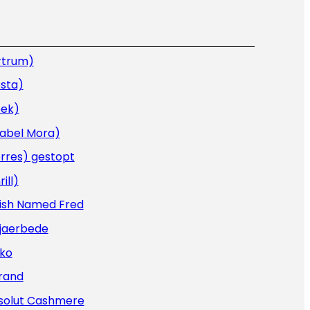
rtrum)
sta)
oek)
sabel Mora)
rres) gestopt
rill)
Fish Named Fred
Kjaerbede
iko
rand
solut Cashmere