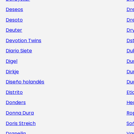
Deseos
Dr
Desoto
Dre
Deuter
Dr
Devotion Twins
Ds
Diario Siete
Du
Digel
Du
Dirkje
Du
Diseño holandés
Du
Distrito
Et
Donders
He
Donna Dura
Ro
Doris Streich
Soñ
Dranella
Va