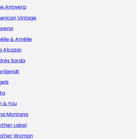
e Antwerp
erican Vintage
oena
élie & Amélie
a Alcazar
drés Sarda
erkjendt
gels
ta
n & You
na Montana
other Label
other Woman