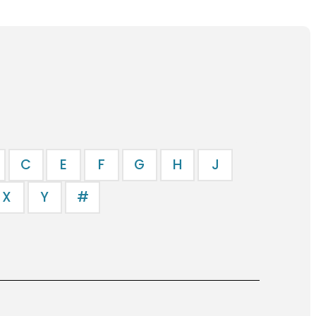
C
E
F
G
H
J
X
Y
#