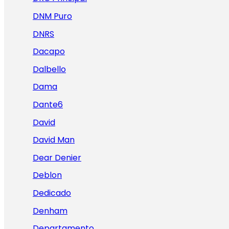
DNM Puro
DNRS
Dacapo
Dalbello
Dama
Dante6
David
David Man
Dear Denier
Deblon
Dedicado
Denham
Departamento