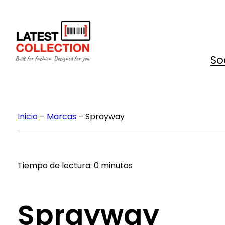
Saltar
al
contenido
So
Inicio
–
Marcas
–
Sprayway
Tiempo de lectura: 0 minutos
Sprayway