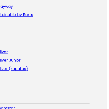
rayway
tainable by Barts
liver
liver Junior
liver (zapatos)
eamstar