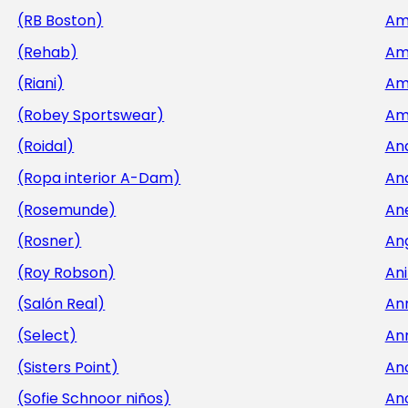
(RB Boston)
Am
(Rehab)
Am
(Riani)
Am
(Robey Sportswear)
Am
(Roidal)
An
(Ropa interior A-Dam)
An
(Rosemunde)
An
(Rosner)
An
(Roy Robson)
Ani
(Salón Real)
An
(Select)
An
(Sisters Point)
An
(Sofie Schnoor niños)
An