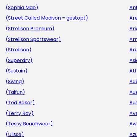
(Sophia Mae)
Ant
(Street Called Madison – gestopt)
Ar
(Strellson Premium)
Ar
(Strellson Sportswear)
Ar
(Strellson)
Aru
(Superdry)
Asi
(Sustain)
At
(Swing)
Au
(Taifun)
Aus
(Ted Baker)
Aus
(Terry Ray)
Av
(Tessy Beachwear)
Aw
(Ulisse)
Az