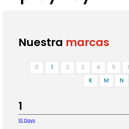
Nuestra
marcas
0
1
2
3
4
5
K
M
N
1
10 Days