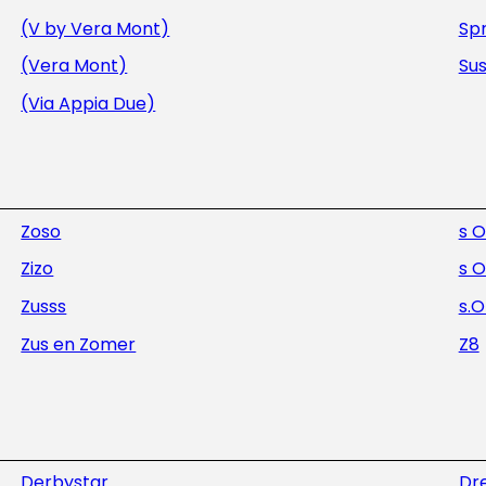
(V by Vera Mont)
Sp
(Vera Mont)
Sus
(Via Appia Due)
Zoso
s O
Zizo
s O
Zusss
s.O
Zus en Zomer
Z8
Derbystar
Dr