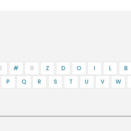
6
#
9
Z
D
O
I
L
B
P
Q
R
S
T
U
V
W