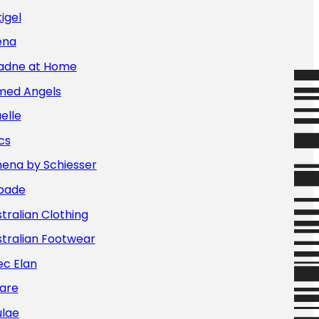
igel
ena
iadne at Home
med Angels
elle
cs
hena by Schiesser
bade
tralian Clothing
tralian Footwear
ec Elan
are
ulae