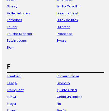
Storey
Emilio Cavallini
Valle del Edén
Euretco Sport
Edmonds
Eurex de Brax
Educe
Eurostar
Eduard Dressler
Evocados
Edwin Jeans
Ewers
Eleh
F
Freebird
Primera clase
Feetje
Filodoro
Freequent
Quinta Casa
FRNCH
Cinco unidades
Freya
Flo
Felina
Florèz