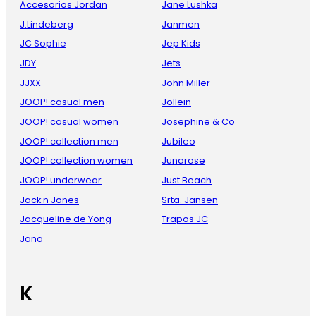
Accesorios Jordan
Jane Lushka
J.Lindeberg
Janmen
JC Sophie
Jep Kids
JDY
Jets
JJXX
John Miller
JOOP! casual men
Jollein
JOOP! casual women
Josephine & Co
JOOP! collection men
Jubileo
JOOP! collection women
Junarose
JOOP! underwear
Just Beach
Jack n Jones
Srta. Jansen
Jacqueline de Yong
Trapos JC
Jana
K