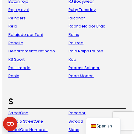
Botón rojo
RJ Bodywear
Rojo y azul
Ruby Tuesday
Reinders
Rucanor
Relix
Raphaela por Brax
Relajado por Toni
Rains
Rebelle
Raizzed
Departamento refinado
Polo Ralph Lauren
RS Sport
Rab
French
Rossimode
Rabens Saloner
Ronic
Rabe Moden
Danish
Italian
German
S
English
StreetOne
Pecador
Dutch
Estudio StreetOne
Sixroad
Spanish
StreetOne Hombres
Sidas