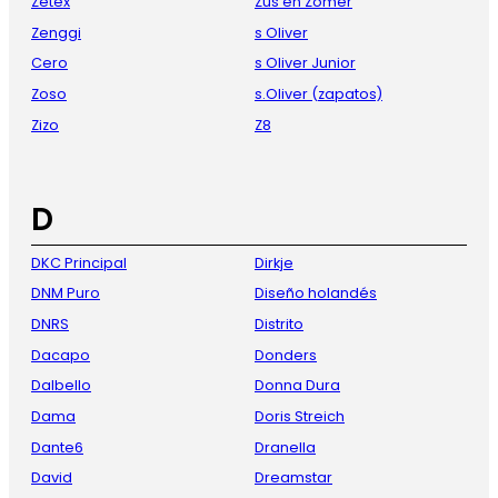
Zetex
Zus en Zomer
Zenggi
s Oliver
Cero
s Oliver Junior
Zoso
s.Oliver (zapatos)
Zizo
Z8
D
DKC Principal
Dirkje
DNM Puro
Diseño holandés
DNRS
Distrito
Dacapo
Donders
Dalbello
Donna Dura
Dama
Doris Streich
Dante6
Dranella
David
Dreamstar