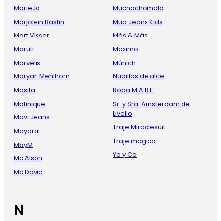
MarieJo
Muchachomalo
Marjolein Bastin
Mud Jeans Kids
Mart Visser
Más & Más
Maruti
Máximo
Marvelis
Múnich
Maryan Mehlhorn
Nudillos de alce
Masita
Ropa M.A.B.E.
Matinique
Sr. y Sra. Amsterdam de
Livello
Mavi Jeans
Traje Miraclesuit
Mayoral
Traje mágico
MbyM
Yo y Co
Mc Alson
Mc David
N