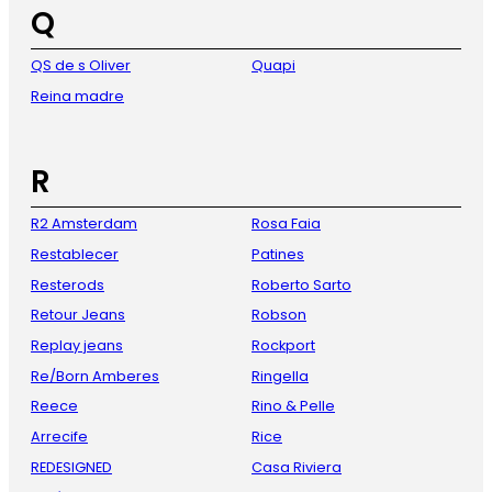
Q
QS de s Oliver
Quapi
Reina madre
R
R2 Amsterdam
Rosa Faia
Restablecer
Patines
Resterods
Roberto Sarto
Retour Jeans
Robson
Replay jeans
Rockport
Re/Born Amberes
Ringella
Reece
Rino & Pelle
Arrecife
Rice
REDESIGNED
Casa Riviera