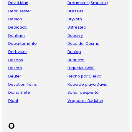
David Man
Dreamstar (Smellink)
Dear Denier
Dressler
Deblon
Drykorn
Dedicado
Dstrezzed
Denham
Dubarry
Departamento
Duca del Cosma
Derbystar
Dunlop
Deseos
Duquezzi
Desoto
Etiqueta DWRS
Deuter
Hecho por Ciervo
Devotion Twins
Ropa de playa David
Diario Siete
Soñar despierto
Digel
Vaqueros DJdutch
O