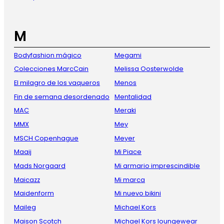
M
Bodyfashion mágico
Megami
Colecciones MarcCain
Melissa Oosterwolde
El milagro de los vaqueros
Menos
Fin de semana desordenado
Mentalidad
MAC
Meraki
MMX
Mey
MSCH Copenhague
Meyer
Maaij
Mi Piace
Mads Norgaard
Mi armario imprescindible
Maicazz
Mi marca
Maidenform
Mi nuevo bikini
Maileg
Michael Kors
Maison Scotch
Michael Kors loungewear