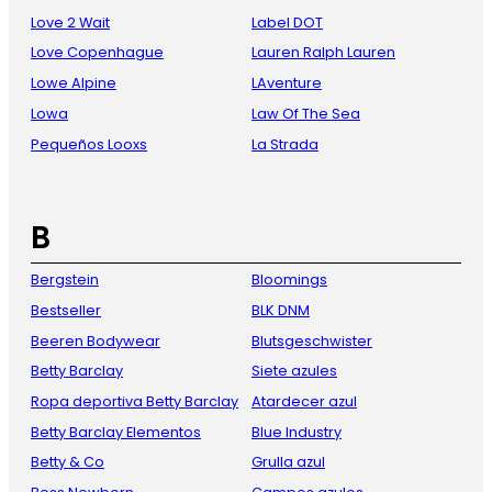
Love 2 Wait
Label DOT
Love Copenhague
Lauren Ralph Lauren
Lowe Alpine
LAventure
Lowa
Law Of The Sea
Pequeños Looxs
La Strada
B
Bergstein
Bloomings
Bestseller
BLK DNM
Beeren Bodywear
Blutsgeschwister
Betty Barclay
Siete azules
Ropa deportiva Betty Barclay
Atardecer azul
Betty Barclay Elementos
Blue Industry
Betty & Co
Grulla azul