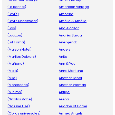
(Le Bonnet)
American Vintage
(Levi's)
Amoena
(Levi’s underwear)
Amélie & Amélie
(Lois)
Ana Alcazar
(Louizon)
Andrés Sarda
(Luli Fama)
Anerkjendt
(Maison Hotel)
Angels
(Marlies Dekkers)
Anita
(Mañana)
Ann & You
(Melik)
Anna Montana
(Milo)
Another Label
(Montecarlo)
Another Woman
(Mínimo)
Antigel
(Nicolas Vahe)
Arena
(No One Else)
Ariadne at Home
(Obras universales)
Armed Angels