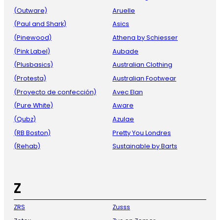
(Outware)
Aruelle
(Paul and Shark)
Asics
(Pinewood)
Athena by Schiesser
(Pink Label)
Aubade
(Plusbasics)
Australian Clothing
(Protesta)
Australian Footwear
(Proyecto de confección)
Avec Elan
(Pure White)
Aware
(Qubz)
Azulae
(RB Boston)
Pretty You Londres
(Rehab)
Sustainable by Barts
Z
ZRS
Zusss