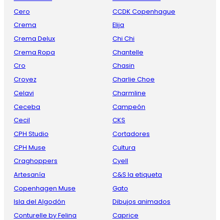
Cero
CCDK Copenhague
Crema
Elija
Crema Delux
Chi Chi
Crema Ropa
Chantelle
Cro
Chasin
Croyez
Charlie Choe
Celavi
Charmline
Ceceba
Campeón
Cecil
CKS
CPH Studio
Cortadores
CPH Muse
Cultura
Craghoppers
Cyell
Artesanía
C&S la etiqueta
Copenhagen Muse
Gato
Isla del Algodón
Dibujos animados
Conturelle by Felina
Caprice