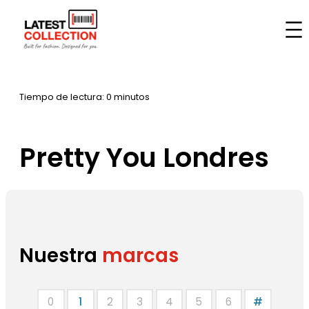
Saltar
al
Inicio
–
Marcas
–
Pretty You Londres
contenido
Tiempo de lectura: 0 minutos
Pretty You Londres
Nuestra
marcas
0
1
2
3
4
5
6
#