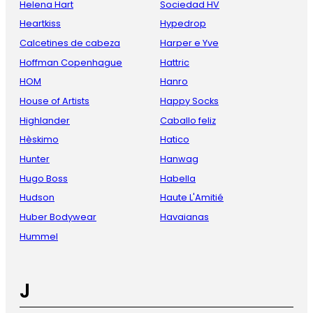
Helena Hart
Sociedad HV
Heartkiss
Hypedrop
Calcetines de cabeza
Harper e Yve
Hoffman Copenhague
Hattric
HOM
Hanro
House of Artists
Happy Socks
Highlander
Caballo feliz
Hèskimo
Hatico
Hunter
Hanwag
Hugo Boss
Habella
Hudson
Haute L'Amitié
Huber Bodywear
Havaianas
Hummel
J