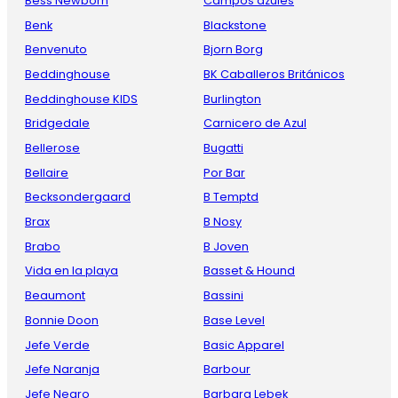
Bess Newborn
Campos azules
Benk
Blackstone
Benvenuto
Bjorn Borg
Beddinghouse
BK Caballeros Británicos
Beddinghouse KIDS
Burlington
Bridgedale
Carnicero de Azul
Bellerose
Bugatti
Bellaire
Por Bar
Becksondergaard
B Temptd
Brax
B Nosy
Brabo
B Joven
Vida en la playa
Basset & Hound
Beaumont
Bassini
Bonnie Doon
Base Level
Jefe Verde
Basic Apparel
Jefe Naranja
Barbour
Jefe Negro
Barbara Lebek