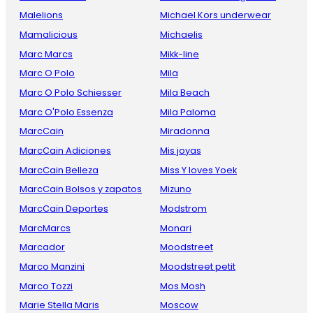
Malelions
Michael Kors underwear
Mamalicious
Michaelis
Marc Marcs
Mikk-line
Marc O Polo
Mila
Marc O Polo Schiesser
Mila Beach
Marc O'Polo Essenza
Mila Paloma
MarcCain
Miradonna
MarcCain Adiciones
Mis joyas
MarcCain Belleza
Miss Y loves Yoek
MarcCain Bolsos y zapatos
Mizuno
MarcCain Deportes
Modstrom
MarcMarcs
Monari
Marcador
Moodstreet
Marco Manzini
Moodstreet petit
Marco Tozzi
Mos Mosh
Marie Stella Maris
Moscow