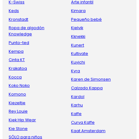
K-Swiss
Arte infantil
Keds
Kimara
Kronstadt
Pequeño bebé
Ropa de algodón
Kjelvik
Knowledge
Kknekki
Punto-ted
Kunert
Kempa
Kultivate
Cinta KT
Kuyichi
Krakatoa
Kyra
Kocca
Karen de Simonsen
Koko Noko
Calzado Kappa
Komono
Kardol
Kiezeltje
Karhu
Rey Louie
Kaffe
Kiek Hip Wear
Curva Kaffe
Kie Stone
Kaat Amsterdam
SÓLO para niños