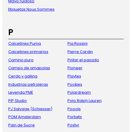
Mayo ruidoso
Etiquetas Nous Sommes
P
Calcetines Puma
Pia Rossini
Calcetines primarios
Pierre Cardin
Camino puro
Pintar el pasado
Campo de amapolas
Pioneer
Cerdo y gallina
Playtex
Industrias petroleras
Pockies
Leyenda PME
Polardream
PIP Studio
Polo Ralph Lauren
PJ Salvage (Schiesser)
Poools
POM Amsterdam
Portaits
Pain de Sucre
Postyr