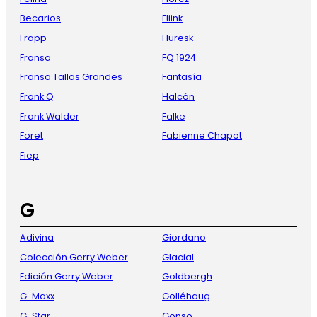
Becarios
Fliink
Frapp
Fluresk
Fransa
FQ 1924
Fransa Tallas Grandes
Fantasía
Frank Q
Halcón
Frank Walder
Falke
Foret
Fabienne Chapot
Fiep
G
Adivina
Giordano
Colección Gerry Weber
Glacial
Edición Gerry Weber
Goldbergh
G-Maxx
Golléhaug
G-Star
Gonso