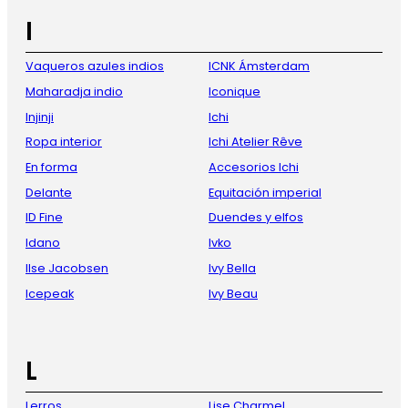
I
Vaqueros azules indios
ICNK Ámsterdam
Maharadja indio
Iconique
Injinji
Ichi
Ropa interior
Ichi Atelier Rêve
En forma
Accesorios Ichi
Delante
Equitación imperial
ID Fine
Duendes y elfos
Idano
Ivko
Ilse Jacobsen
Ivy Bella
Icepeak
Ivy Beau
L
Lerros
Lise Charmel