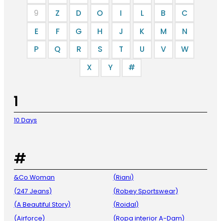
9
Z
D
O
I
L
B
C
E
F
G
H
J
K
M
N
P
Q
R
S
T
U
V
W
X
Y
#
1
10 Days
#
&Co Woman
(Riani)
(247 Jeans)
(Robey Sportswear)
(A Beautiful Story)
(Roidal)
(Airforce)
(Ropa interior A-Dam)