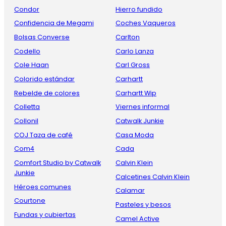
Condor
Hierro fundido
Confidencia de Megami
Coches Vaqueros
Bolsas Converse
Carlton
Codello
Carlo Lanza
Cole Haan
Carl Gross
Colorido estándar
Carhartt
Rebelde de colores
Carhartt Wip
Colletta
Viernes informal
Collonil
Catwalk Junkie
COJ Taza de café
Casa Moda
Com4
Cada
Comfort Studio by Catwalk
Calvin Klein
Junkie
Calcetines Calvin Klein
Héroes comunes
Calamar
Courtone
Pasteles y besos
Fundas y cubiertas
Camel Active