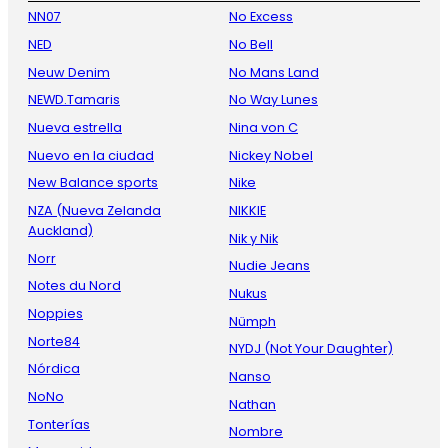
NN07
No Excess
NED
No Bell
Neuw Denim
No Mans Land
NEWD.Tamaris
No Way Lunes
Nueva estrella
Nina von C
Nuevo en la ciudad
Nickey Nobel
New Balance sports
Nike
NZA (Nueva Zelanda
NIKKIE
Auckland)
Nik y Nik
Norr
Nudie Jeans
Notes du Nord
Nukus
Noppies
Nümph
Norte84
NYDJ (Not Your Daughter)
Nórdica
Nanso
NoNo
Nathan
Tonterías
Nombre