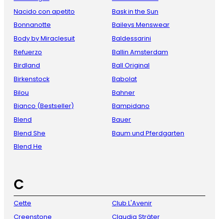
Nacido con apetito
Bask in the Sun
Bonnanotte
Baileys Menswear
Body by Miraclesuit
Baldessarini
Refuerzo
Ballin Amsterdam
Birdland
Ball Original
Birkenstock
Babolat
Bilou
Bahner
Bianco (Bestseller)
Bampidano
Blend
Bauer
Blend She
Baum und Pferdgarten
Blend He
C
Cette
Club L'Avenir
Creenstone
Claudia Sträter