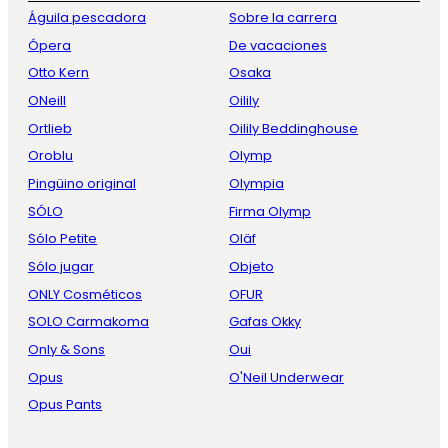
Águila pescadora
Sobre la carrera
Ópera
De vacaciones
Otto Kern
Osaka
ONeill
Oilily
Ortlieb
Oilily Beddinghouse
Oroblu
Olymp
Pingüino original
Olympia
SÓLO
Firma Olymp
Sólo Petite
Oläf
Sólo jugar
Objeto
ONLY Cosméticos
OFUR
SOLO Carmakoma
Gafas Okky
Only & Sons
Oui
Opus
O'Neil Underwear
Opus Pants