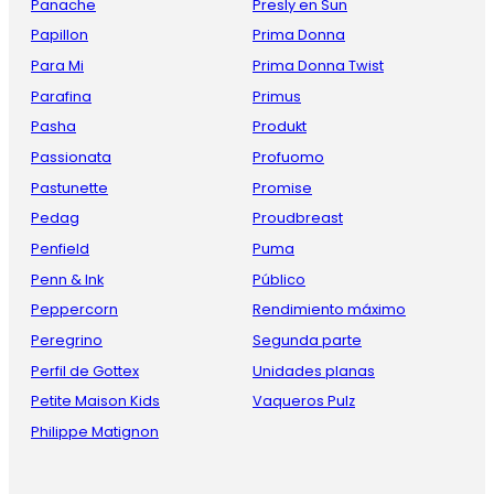
Panache
Presly en Sun
Papillon
Prima Donna
Para Mi
Prima Donna Twist
Parafina
Primus
Pasha
Produkt
Passionata
Profuomo
Pastunette
Promise
Pedag
Proudbreast
Penfield
Puma
Penn & Ink
Público
Peppercorn
Rendimiento máximo
Peregrino
Segunda parte
Perfil de Gottex
Unidades planas
Petite Maison Kids
Vaqueros Pulz
Philippe Matignon