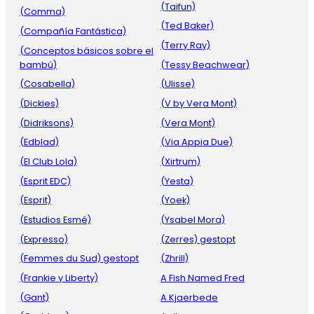
(Taifun)
(Comma)
(Ted Baker)
(Compañía Fantástica)
(Terry Ray)
(Conceptos básicos sobre el
bambú)
(Tessy Beachwear)
(Cosabella)
(Ulisse)
(Dickies)
(V by Vera Mont)
(Didriksons)
(Vera Mont)
(Edblad)
(Via Appia Due)
(El Club Lola)
(Xirtrum)
(Esprit EDC)
(Yesta)
(Esprit)
(Yoek)
(Estudios Esmé)
(Ysabel Mora)
(Expresso)
(Zerres) gestopt
(Femmes du Sud) gestopt
(Zhrill)
(Frankie y Liberty)
A Fish Named Fred
(Gant)
A.Kjaerbede