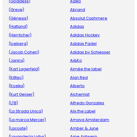
(Goddess)
Aaiko
(Greve)
Abrand
(Génesis)
Absolut Cashmere
(Hatland)
Adidas
(Herrlicher)
Adidas Hockey
(Iceberg)
Adidas Padel
(Jacob Cohen)
Adidas by Schiesser
(Janira)
Ai&Ko
(Karl Lagerfeld)
Aimée the label
(Killtec)
Alan Red
(Koeka)
Alberto
(Kurt Geiger)
Alchemist
(LTB)
Alfredo Gonzales
(La Strada Unica)
Alix the Label
(La marca Mercer)
Amaya Amsterdam
(Lacoste)
Amber & June
(Lavandería Lollys)
Ame Antwerp