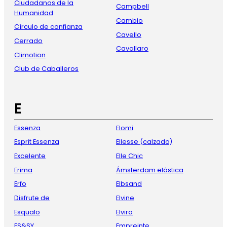
Ciudadanos de la
Campbell
Humanidad
Cambio
Círculo de confianza
Cavello
Cerrado
Cavallaro
Climotion
Club de Caballeros
E
Essenza
Elomi
Esprit Essenza
Ellesse (calzado)
Excelente
Elle Chic
Erima
Ámsterdam elástica
Erfo
Elbsand
Disfrute de
Elvine
Esqualo
Elvira
ES&SY
Empreinte