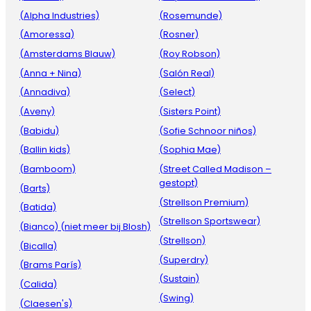
(Alpha Industries)
(Rosemunde)
(Amoressa)
(Rosner)
(Amsterdams Blauw)
(Roy Robson)
(Anna + Nina)
(Salón Real)
(Annadiva)
(Select)
(Aveny)
(Sisters Point)
(Babidu)
(Sofie Schnoor niños)
(Ballin kids)
(Sophia Mae)
(Bamboom)
(Street Called Madison –
gestopt)
(Barts)
(Strellson Premium)
(Batida)
(Strellson Sportswear)
(Bianco) (niet meer bij Blosh)
(Strellson)
(Bicalla)
(Superdry)
(Brams París)
(Sustain)
(Calida)
(Swing)
(Claesen's)