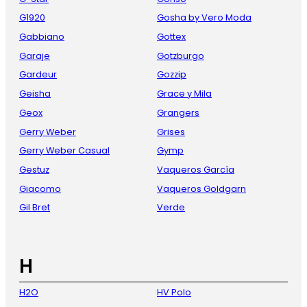
G1920
Gosha by Vero Moda
Gabbiano
Gottex
Garaje
Gotzburgo
Gardeur
Gozzip
Geisha
Grace y Mila
Geox
Grangers
Gerry Weber
Grises
Gerry Weber Casual
Gymp
Gestuz
Vaqueros García
Giacomo
Vaqueros Goldgarn
Gil Bret
Verde
H
H2O
HV Polo