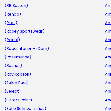
(RB Boston)
Am
(Rehab)
Am
(Riani)
Am
(Robey Sportswear)
Am
(Roidal)
An
(Ropa interior A-Dam)
An
(Rosemunde)
An
(Rosner)
An
(Roy Robson)
Ani
(Salón Real)
An
(Select)
An
(Sisters Point)
An
(Sofie Schnoor niños)
An