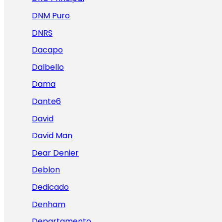
DNM Puro
DNRS
Dacapo
Dalbello
Dama
Dante6
David
David Man
Dear Denier
Deblon
Dedicado
Denham
Departamento