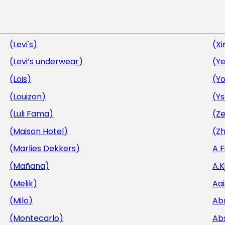
(Levi's)
(Xi
(Levi’s underwear)
(Ye
(Lois)
(Y
(Louizon)
(Y
(Luli Fama)
(Ze
(Maison Hotel)
(Zh
(Marlies Dekkers)
A 
(Mañana)
A.
(Melik)
Aa
(Milo)
Ab
(Montecarlo)
Ab