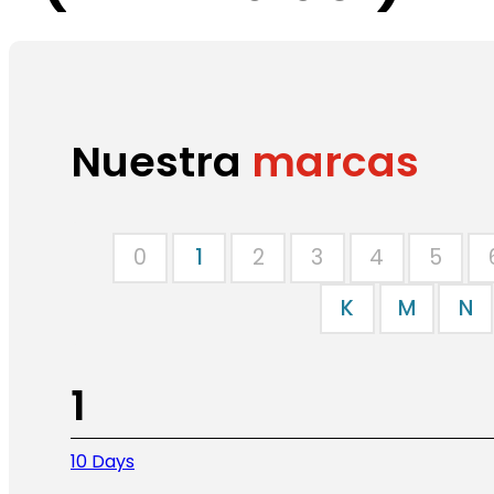
Nuestra
marcas
0
1
2
3
4
5
K
M
N
1
10 Days