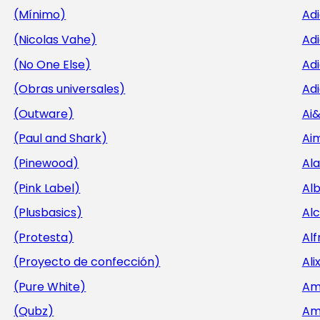
(Mínimo)
Ad
(Nicolas Vahe)
Ad
(No One Else)
Adi
(Obras universales)
Adi
(Outware)
Ai
(Paul and Shark)
Aim
(Pinewood)
Al
(Pink Label)
Al
(Plusbasics)
Al
(Protesta)
Alf
(Proyecto de confección)
Ali
(Pure White)
Am
(Qubz)
Am