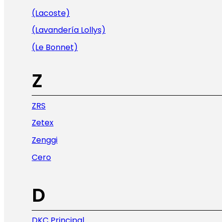
(Lacoste)
(Lavandería Lollys)
(Le Bonnet)
Z
ZRS
Zetex
Zenggi
Cero
D
DKC Principal