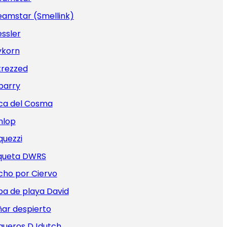
eamstar (Smellink)
ssler
ykorn
trezzed
barry
ca del Cosma
nlop
quezzi
iqueta DWRS
cho por Ciervo
pa de playa David
ar despierto
queros DJdutch