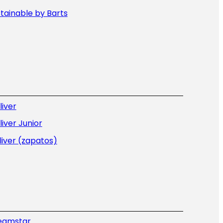
tainable by Barts
liver
liver Junior
liver (zapatos)
eamstar