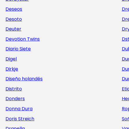
Deseos
Dr
Desoto
Dre
Deuter
Dr
Devotion Twins
Ds
Diario Siete
Du
Digel
Du
Dirkje
Du
Diseño holandés
Du
Distrito
Et
Donders
He
Donna Dura
Ro
Doris Streich
Soñ
Dranella
Va