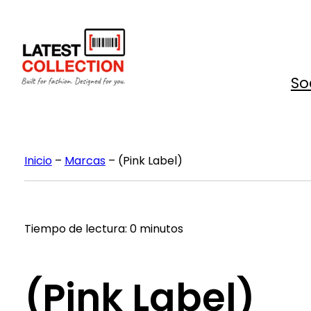
Saltar
al
contenido
So
Inicio
–
Marcas
–
(Pink Label)
Tiempo de lectura: 0 minutos
(Pink Label)