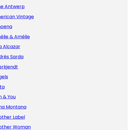
e Antwerp
erican Vintage
oena
élie & Amélie
a Alcazar
drés Sarda
erkjendt
gels
ta
n & You
na Montana
other Label
other Woman