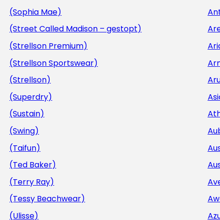
(Sophia Mae)
Ant
(Street Called Madison – gestopt)
Ar
(Strellson Premium)
Ar
(Strellson Sportswear)
Ar
(Strellson)
Aru
(Superdry)
Asi
(Sustain)
At
(Swing)
Au
(Taifun)
Aus
(Ted Baker)
Aus
(Terry Ray)
Av
(Tessy Beachwear)
Aw
(Ulisse)
Az