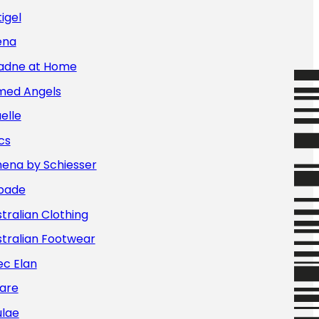
igel
ena
iadne at Home
med Angels
elle
cs
hena by Schiesser
bade
tralian Clothing
tralian Footwear
ec Elan
are
ulae