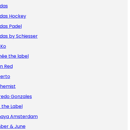
idas
idas Hockey
das Padel
das by Schiesser
&Ko
ée the label
an Red
berto
chemist
redo Gonzales
x the Label
aya Amsterdam
ber & June