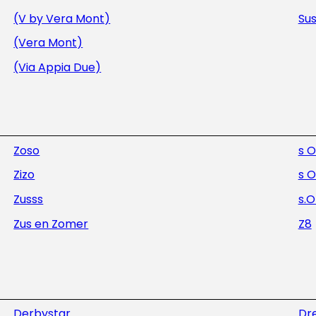
(V by Vera Mont)
Sus
(Vera Mont)
(Via Appia Due)
Zoso
s O
Zizo
s O
Zusss
s.O
Zus en Zomer
Z8
Derbystar
Dr