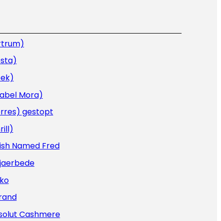
rtrum)
sta)
oek)
sabel Mora)
rres) gestopt
rill)
Fish Named Fred
Kjaerbede
iko
rand
solut Cashmere