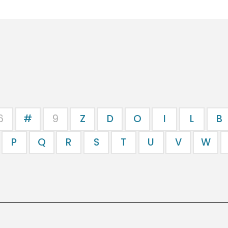
6
#
9
Z
D
O
I
L
B
P
Q
R
S
T
U
V
W