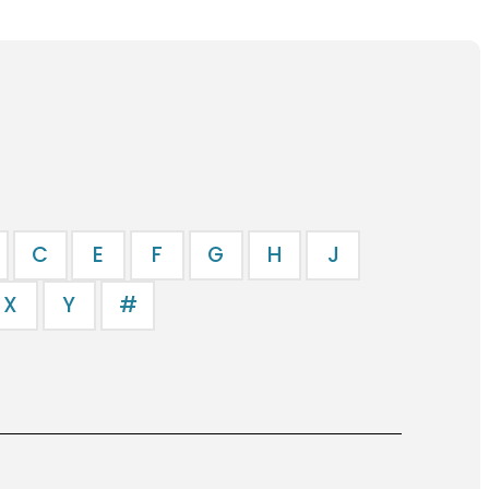
C
E
F
G
H
J
X
Y
#