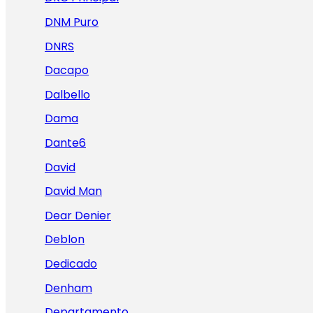
DNM Puro
DNRS
Dacapo
Dalbello
Dama
Dante6
David
David Man
Dear Denier
Deblon
Dedicado
Denham
Departamento