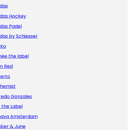
idas
idas Hockey
das Padel
das by Schiesser
&Ko
ée the label
an Red
berto
chemist
redo Gonzales
x the Label
aya Amsterdam
ber & June