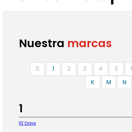
Nuestra
marcas
0
1
2
3
4
5
K
M
N
1
10 Days