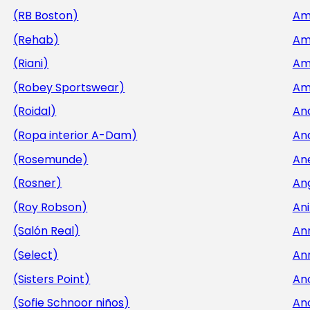
(RB Boston)
Am
(Rehab)
Am
(Riani)
Am
(Robey Sportswear)
Am
(Roidal)
An
(Ropa interior A-Dam)
An
(Rosemunde)
An
(Rosner)
An
(Roy Robson)
Ani
(Salón Real)
An
(Select)
An
(Sisters Point)
An
(Sofie Schnoor niños)
An