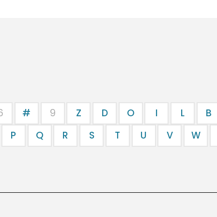
6
#
9
Z
D
O
I
L
B
P
Q
R
S
T
U
V
W