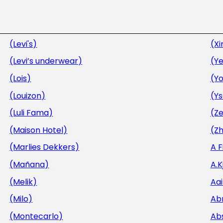
(Levi's)
(Xi
(Levi’s underwear)
(Ye
(Lois)
(Y
(Louizon)
(Y
(Luli Fama)
(Ze
(Maison Hotel)
(Zh
(Marlies Dekkers)
A 
(Mañana)
A.
(Melik)
Aa
(Milo)
Ab
(Montecarlo)
Ab