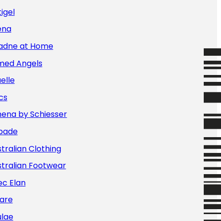
igel
ena
iadne at Home
med Angels
elle
cs
hena by Schiesser
bade
tralian Clothing
tralian Footwear
ec Elan
are
ulae