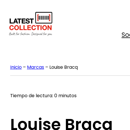
Saltar
al
contenido
So
Inicio
–
Marcas
–
Louise Bracq
Tiempo de lectura: 0 minutos
Louise Bracq