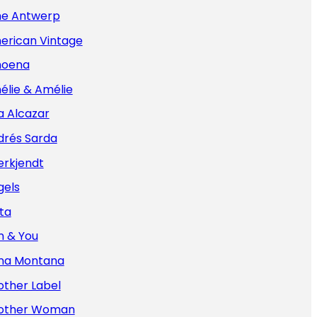
e Antwerp
erican Vintage
oena
élie & Amélie
a Alcazar
drés Sarda
erkjendt
gels
ta
n & You
na Montana
other Label
other Woman