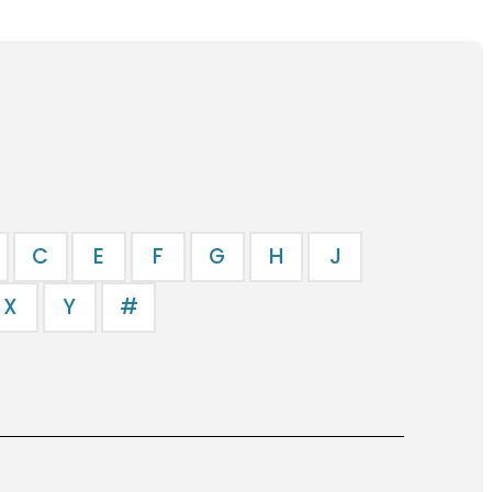
C
E
F
G
H
J
X
Y
#