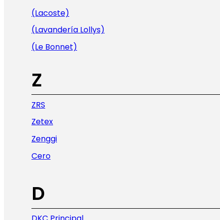
(Lacoste)
(Lavandería Lollys)
(Le Bonnet)
Z
ZRS
Zetex
Zenggi
Cero
D
DKC Principal