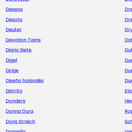
Deseos
Dr
Desoto
Dre
Deuter
Dr
Devotion Twins
Ds
Diario Siete
Du
Digel
Du
Dirkje
Du
Diseño holandés
Du
Distrito
Et
Donders
He
Donna Dura
Ro
Doris Streich
Soñ
Dranella
Va