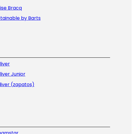
ise Bracq
tainable by Barts
liver
liver Junior
liver (zapatos)
eamstar