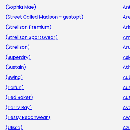
(Sophia Mae)
Ant
(Street Called Madison – gestopt)
Ar
(Strellson Premium)
Ar
(Strellson Sportswear)
Ar
(Strellson)
Aru
(Superdry)
Asi
(Sustain)
At
(Swing)
Au
(Taifun)
Aus
(Ted Baker)
Aus
(Terry Ray)
Av
(Tessy Beachwear)
Aw
(Ulisse)
Az