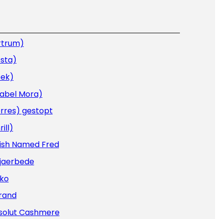
rtrum)
sta)
oek)
sabel Mora)
rres) gestopt
rill)
Fish Named Fred
Kjaerbede
iko
rand
solut Cashmere