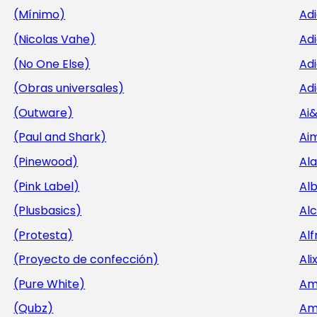
(Mínimo)
Ad
(Nicolas Vahe)
Ad
(No One Else)
Adi
(Obras universales)
Adi
(Outware)
Ai
(Paul and Shark)
Aim
(Pinewood)
Al
(Pink Label)
Al
(Plusbasics)
Al
(Protesta)
Alf
(Proyecto de confección)
Ali
(Pure White)
Am
(Qubz)
Am