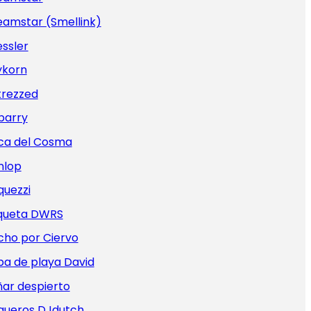
eamstar (Smellink)
ssler
ykorn
trezzed
barry
ca del Cosma
nlop
quezzi
iqueta DWRS
cho por Ciervo
pa de playa David
ar despierto
queros DJdutch