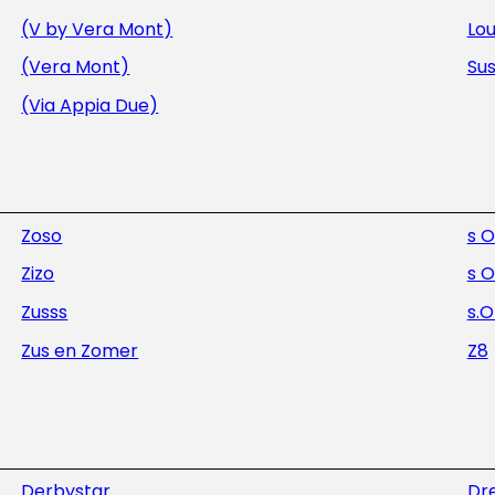
(V by Vera Mont)
Lou
(Vera Mont)
Sus
(Via Appia Due)
Zoso
s O
Zizo
s O
Zusss
s.O
Zus en Zomer
Z8
Derbystar
Dr