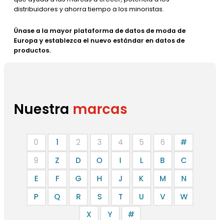
distribuidores y ahorra tiempo a los minoristas.
Únase a la mayor plataforma de datos de moda de
Europa y establezca el nuevo estándar en datos de
productos.
Nuestra
marcas
0
1
2
3
4
5
6
#
9
Z
D
O
I
L
B
C
E
F
G
H
J
K
M
N
P
Q
R
S
T
U
V
W
X
Y
#