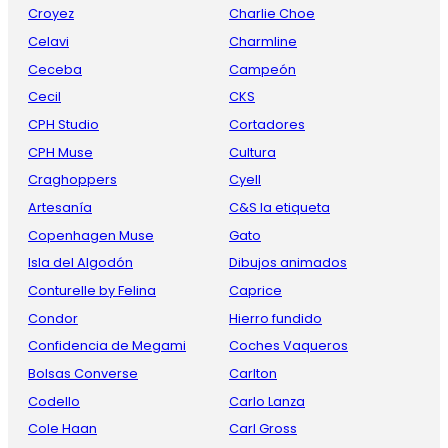
Croyez
Charlie Choe
Celavi
Charmline
Ceceba
Campeón
Cecil
CKS
CPH Studio
Cortadores
CPH Muse
Cultura
Craghoppers
Cyell
Artesanía
C&S la etiqueta
Copenhagen Muse
Gato
Isla del Algodón
Dibujos animados
Conturelle by Felina
Caprice
Condor
Hierro fundido
Confidencia de Megami
Coches Vaqueros
Bolsas Converse
Carlton
Codello
Carlo Lanza
Cole Haan
Carl Gross