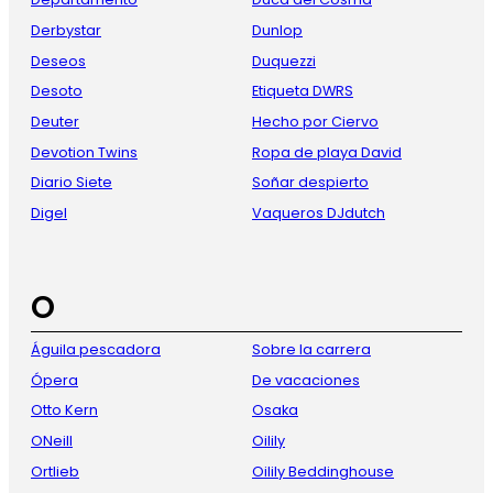
Derbystar
Dunlop
Deseos
Duquezzi
Desoto
Etiqueta DWRS
Deuter
Hecho por Ciervo
Devotion Twins
Ropa de playa David
Diario Siete
Soñar despierto
Digel
Vaqueros DJdutch
O
Águila pescadora
Sobre la carrera
Ópera
De vacaciones
Otto Kern
Osaka
ONeill
Oilily
Ortlieb
Oilily Beddinghouse