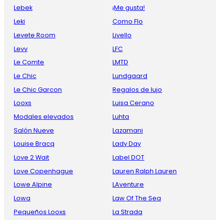
Lebek
¡Me gusta!
Leki
Como Flo
Levete Room
Livello
Levv
LFC
Le Comte
LMTD
Le Chic
Lundgaard
Le Chic Garcon
Regalos de lujo
Looxs
Luisa Cerano
Modales elevados
Luhta
Salón Nueve
Lazamani
Louise Bracq
Lady Day
Love 2 Wait
Label DOT
Love Copenhague
Lauren Ralph Lauren
Lowe Alpine
LAventure
Lowa
Law Of The Sea
Pequeños Looxs
La Strada