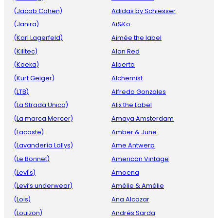
(Jacob Cohen)
Adidas by Schiesser
(Janira)
Ai&Ko
(Karl Lagerfeld)
Aimée the label
(Killtec)
Alan Red
(Koeka)
Alberto
(Kurt Geiger)
Alchemist
(LTB)
Alfredo Gonzales
(La Strada Unica)
Alix the Label
(La marca Mercer)
Amaya Amsterdam
(Lacoste)
Amber & June
(Lavandería Lollys)
Ame Antwerp
(Le Bonnet)
American Vintage
(Levi's)
Amoena
(Levi’s underwear)
Amélie & Amélie
(Lois)
Ana Alcazar
(Louizon)
Andrés Sarda