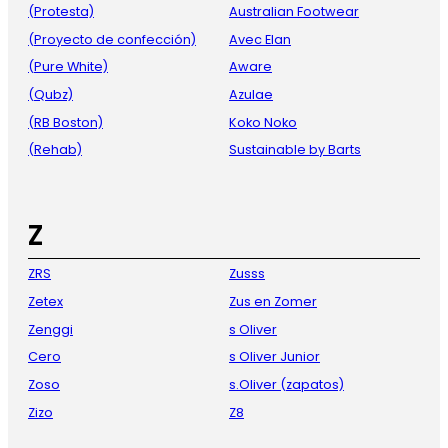
(Protesta)
Australian Footwear
(Proyecto de confección)
Avec Elan
(Pure White)
Aware
(Qubz)
Azulae
(RB Boston)
Koko Noko
(Rehab)
Sustainable by Barts
Z
ZRS
Zusss
Zetex
Zus en Zomer
Zenggi
s Oliver
Cero
s Oliver Junior
Zoso
s.Oliver (zapatos)
Zizo
Z8