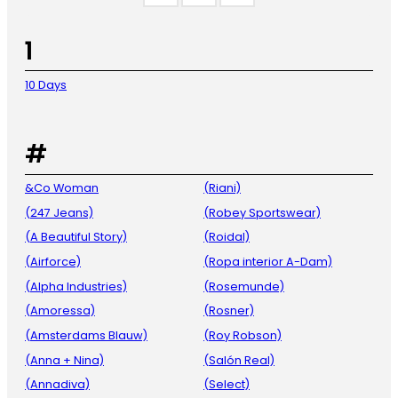
1
10 Days
#
&Co Woman
(Riani)
(247 Jeans)
(Robey Sportswear)
(A Beautiful Story)
(Roidal)
(Airforce)
(Ropa interior A-Dam)
(Alpha Industries)
(Rosemunde)
(Amoressa)
(Rosner)
(Amsterdams Blauw)
(Roy Robson)
(Anna + Nina)
(Salón Real)
(Annadiva)
(Select)