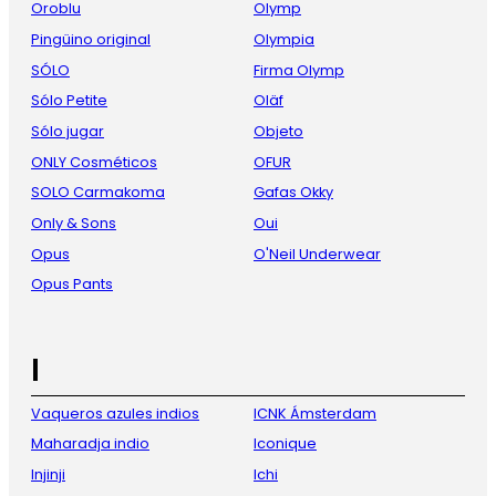
Oroblu
Olymp
Pingüino original
Olympia
SÓLO
Firma Olymp
Sólo Petite
Oläf
Sólo jugar
Objeto
ONLY Cosméticos
OFUR
SOLO Carmakoma
Gafas Okky
Only & Sons
Oui
Opus
O'Neil Underwear
Opus Pants
I
Vaqueros azules indios
ICNK Ámsterdam
Maharadja indio
Iconique
Injinji
Ichi