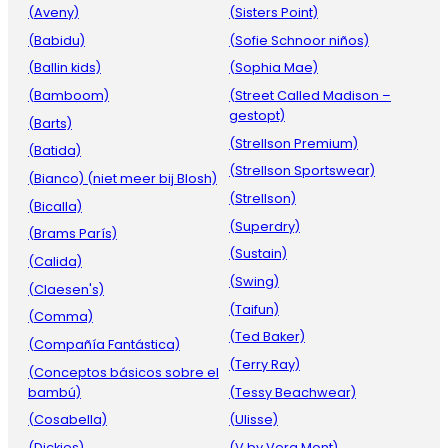
(Aveny)
(Sisters Point)
(Babidu)
(Sofie Schnoor niños)
(Ballin kids)
(Sophia Mae)
(Bamboom)
(Street Called Madison –
gestopt)
(Barts)
(Strellson Premium)
(Batida)
(Strellson Sportswear)
(Bianco) (niet meer bij Blosh)
(Strellson)
(Bicalla)
(Superdry)
(Brams París)
(Sustain)
(Calida)
(Swing)
(Claesen's)
(Taifun)
(Comma)
(Ted Baker)
(Compañía Fantástica)
(Terry Ray)
(Conceptos básicos sobre el
bambú)
(Tessy Beachwear)
(Cosabella)
(Ulisse)
(Dickies)
(V by Vera Mont)