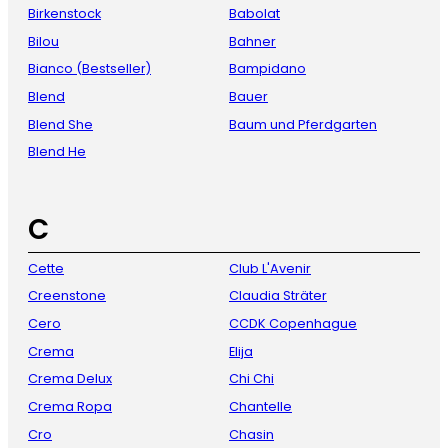
Birkenstock
Babolat
Bilou
Bahner
Bianco (Bestseller)
Bampidano
Blend
Bauer
Blend She
Baum und Pferdgarten
Blend He
C
Cette
Club L'Avenir
Creenstone
Claudia Sträter
Cero
CCDK Copenhague
Crema
Elija
Crema Delux
Chi Chi
Crema Ropa
Chantelle
Cro
Chasin