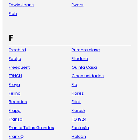
Edwin Jeans
Ewers
Eleh
F
Freebird
Primera clase
Feetje
Filodoro
Freequent
Quinta Casa
FRNCH
Cinco unidades
Freya
Flo
Felina
Florèz
Becarios
Fliink
Frapp
Fluresk
Fransa
FQ 1924
Fransa Tallas Grandes
Fantasía
Frank Q
Halcón