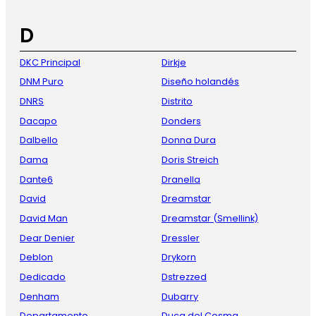
D
DKC Principal
Dirkje
DNM Puro
Diseño holandés
DNRS
Distrito
Dacapo
Donders
Dalbello
Donna Dura
Dama
Doris Streich
Dante6
Dranella
David
Dreamstar
David Man
Dreamstar (Smellink)
Dear Denier
Dressler
Deblon
Drykorn
Dedicado
Dstrezzed
Denham
Dubarry
Departamento
Duca del Cosma