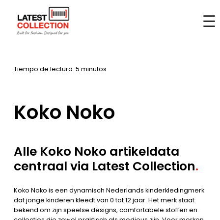
Saltar
al
Inicio
–
Marcas
–
Koko Noko
contenido
Tiempo de lectura: 5 minutos
Koko Noko
Alle Koko Noko artikeldata
centraal via Latest Collection
.
Koko Noko is een dynamisch Nederlands kinderkledingmerk
dat jonge kinderen kleedt van 0 tot 12 jaar. Het merk staat
bekend om zijn speelse designs, comfortabele stoffen en
collecties die zowel praktisch als modieus zijn. Voor merken,