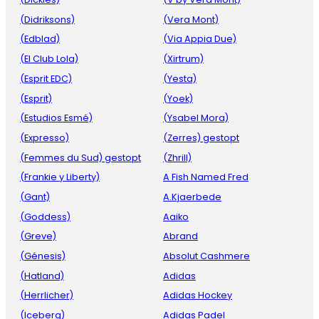
(Didriksons)
(Vera Mont)
(Edblad)
(Via Appia Due)
(El Club Lola)
(Xirtrum)
(Esprit EDC)
(Yesta)
(Esprit)
(Yoek)
(Estudios Esmé)
(Ysabel Mora)
(Expresso)
(Zerres) gestopt
(Femmes du Sud) gestopt
(Zhrill)
(Frankie y Liberty)
A Fish Named Fred
(Gant)
A.Kjaerbede
(Goddess)
Aaiko
(Greve)
Abrand
(Génesis)
Absolut Cashmere
(Hatland)
Adidas
(Herrlicher)
Adidas Hockey
(Iceberg)
Adidas Padel