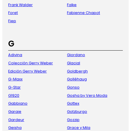
Frank Walder
Falke
Foret
Fabienne Chapot
Fiep
G
Adivina
Giordano
Colección Gerry Weber
Glacial
Edición Gerry Weber
Goldbergh
G-Maxx
Golléhaug
G-Star
Gonso
G1920
Gosha by Vero Moda
Gabbiano
Gottex
Garaje
Gotzburgo
Gardeur
Gozzip
Geisha
Grace y Mila