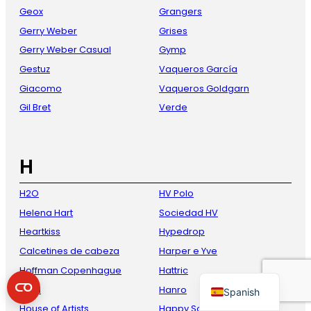
Geox
Grangers
Gerry Weber
Grises
Gerry Weber Casual
Gymp
Gestuz
Vaqueros García
Giacomo
Vaqueros Goldgarn
Gil Bret
Verde
French
H
Danish
H2O
HV Polo
Italian
Helena Hart
Sociedad HV
German
Heartkiss
Hypedrop
English
Calcetines de cabeza
Harper e Yve
Dutch
Hoffman Copenhague
Hattric
HOM
Hanro
Spanish
House of Artists
Happy Socks