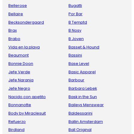
Bellerose
Bugatti
Bellaire
Por Bar
Becksondergaard
B Temptd
Brax
B Nosy
Brabo
B Joven
Vida en la playa
Basset & Hound
Beaumont
Bassini
Bonnie Doon
Base Level
Jefe Verde
Basic Apparel
Jefe Naranja
Barbour
Jefe Negro
Barbara Lebek
Nacido con apetito
Bask in the Sun
Bonnanotte
Baileys Menswear
Body by Miraclesuit
Baldessarini
Refuerzo
Ballin Amsterdam
Birdland
Ball Original