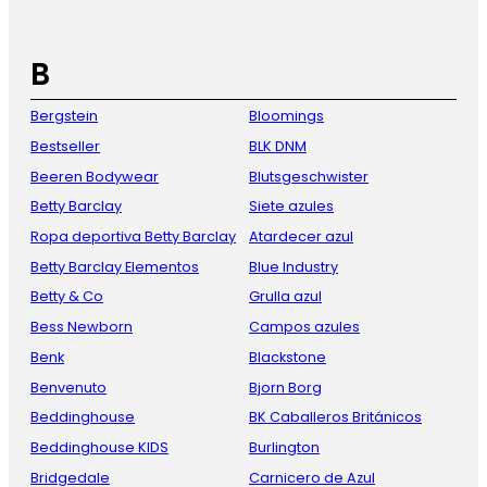
B
Bergstein
Bloomings
Bestseller
BLK DNM
Beeren Bodywear
Blutsgeschwister
Betty Barclay
Siete azules
Ropa deportiva Betty Barclay
Atardecer azul
Betty Barclay Elementos
Blue Industry
Betty & Co
Grulla azul
Bess Newborn
Campos azules
Benk
Blackstone
Benvenuto
Bjorn Borg
Beddinghouse
BK Caballeros Británicos
Beddinghouse KIDS
Burlington
Bridgedale
Carnicero de Azul