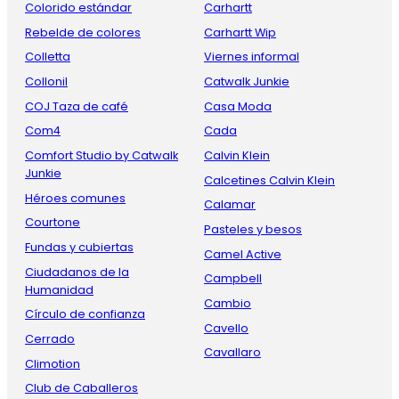
Colorido estándar
Carhartt
Rebelde de colores
Carhartt Wip
Colletta
Viernes informal
Collonil
Catwalk Junkie
COJ Taza de café
Casa Moda
Com4
Cada
Comfort Studio by Catwalk
Calvin Klein
Junkie
Calcetines Calvin Klein
Héroes comunes
Calamar
Courtone
Pasteles y besos
Fundas y cubiertas
Camel Active
Ciudadanos de la
Campbell
Humanidad
Cambio
Círculo de confianza
Cavello
Cerrado
Cavallaro
Climotion
Club de Caballeros