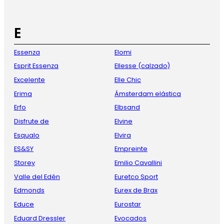
E
Essenza
Elomi
Esprit Essenza
Ellesse (calzado)
Excelente
Elle Chic
Erima
Ámsterdam elástica
Erfo
Elbsand
Disfrute de
Elvine
Esqualo
Elvira
ES&SY
Empreinte
Storey
Emilio Cavallini
Valle del Edén
Euretco Sport
Edmonds
Eurex de Brax
Educe
Eurostar
Eduard Dressler
Evocados