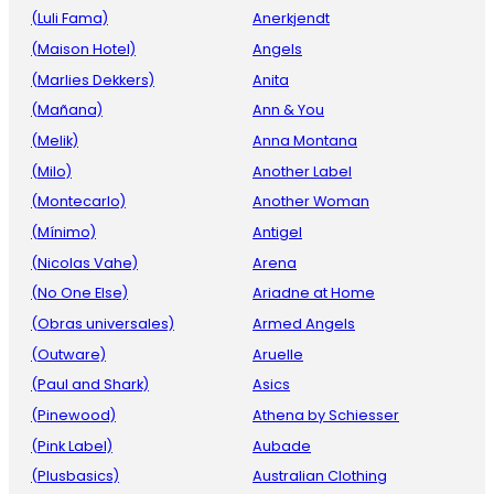
(Luli Fama)
Anerkjendt
(Maison Hotel)
Angels
(Marlies Dekkers)
Anita
(Mañana)
Ann & You
(Melik)
Anna Montana
(Milo)
Another Label
(Montecarlo)
Another Woman
(Mínimo)
Antigel
(Nicolas Vahe)
Arena
(No One Else)
Ariadne at Home
(Obras universales)
Armed Angels
(Outware)
Aruelle
(Paul and Shark)
Asics
(Pinewood)
Athena by Schiesser
(Pink Label)
Aubade
(Plusbasics)
Australian Clothing