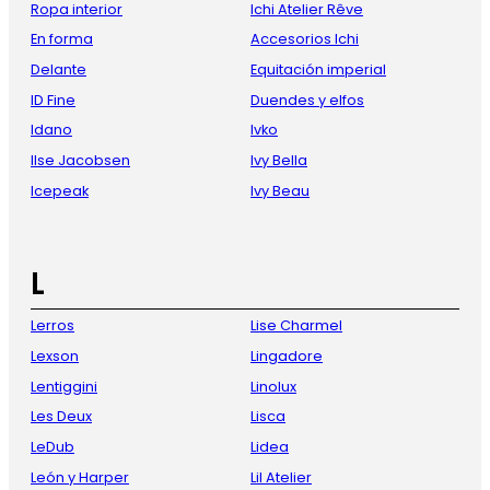
Ropa interior
Ichi Atelier Rêve
En forma
Accesorios Ichi
Delante
Equitación imperial
ID Fine
Duendes y elfos
Idano
Ivko
Ilse Jacobsen
Ivy Bella
Icepeak
Ivy Beau
L
Lerros
Lise Charmel
Lexson
Lingadore
Lentiggini
Linolux
Les Deux
Lisca
LeDub
Lidea
León y Harper
Lil Atelier