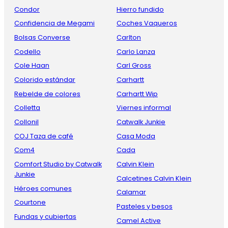
Condor
Hierro fundido
Confidencia de Megami
Coches Vaqueros
Bolsas Converse
Carlton
Codello
Carlo Lanza
Cole Haan
Carl Gross
Colorido estándar
Carhartt
Rebelde de colores
Carhartt Wip
Colletta
Viernes informal
Collonil
Catwalk Junkie
COJ Taza de café
Casa Moda
Com4
Cada
Comfort Studio by Catwalk
Calvin Klein
Junkie
Calcetines Calvin Klein
Héroes comunes
Calamar
Courtone
Pasteles y besos
Fundas y cubiertas
Camel Active