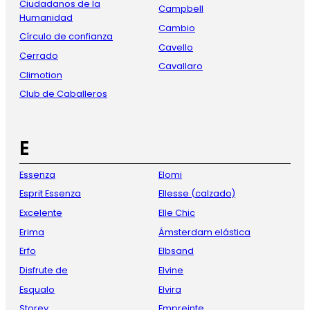
Ciudadanos de la
Campbell
Humanidad
Cambio
Círculo de confianza
Cavello
Cerrado
Cavallaro
Climotion
Club de Caballeros
E
Essenza
Elomi
Esprit Essenza
Ellesse (calzado)
Excelente
Elle Chic
Erima
Ámsterdam elástica
Erfo
Elbsand
Disfrute de
Elvine
Esqualo
Elvira
Storey
Empreinte