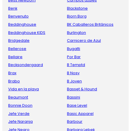
Bess Newborn
Campos azules
Benk
Blackstone
Benvenuto
Bjorn Borg
Beddinghouse
BK Caballeros Británicos
Beddinghouse KIDS
Burlington
Bridgedale
Carnicero de Azul
Bellerose
Bugatti
Bellaire
Por Bar
Becksondergaard
B Temptd
Brax
B Nosy
Brabo
B Joven
Vida en la playa
Basset & Hound
Beaumont
Bassini
Bonnie Doon
Base Level
Jefe Verde
Basic Apparel
Jefe Naranja
Barbour
Jefe Negro
Barbara Lebek