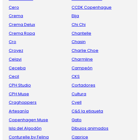
Cero
CCDK Copenhague
Crema
Elija
Crema Delux
Chi Chi
Crema Ropa
Chantelle
Cro
Chasin
Croyez
Charlie Choe
Celavi
Charmline
Ceceba
Campeón
Cecil
CKS
CPH Studio
Cortadores
CPH Muse
Cultura
Craghoppers
Cyell
Artesanía
C&S la etiqueta
Copenhagen Muse
Gato
Isla del Algodón
Dibujos animados
Conturelle by Felina
Caprice