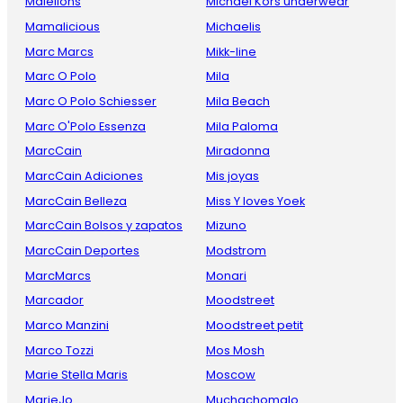
Malelions
Michael Kors underwear
Mamalicious
Michaelis
Marc Marcs
Mikk-line
Marc O Polo
Mila
Marc O Polo Schiesser
Mila Beach
Marc O'Polo Essenza
Mila Paloma
MarcCain
Miradonna
MarcCain Adiciones
Mis joyas
MarcCain Belleza
Miss Y loves Yoek
MarcCain Bolsos y zapatos
Mizuno
MarcCain Deportes
Modstrom
MarcMarcs
Monari
Marcador
Moodstreet
Marco Manzini
Moodstreet petit
Marco Tozzi
Mos Mosh
Marie Stella Maris
Moscow
MarieJo
Muchachomalo