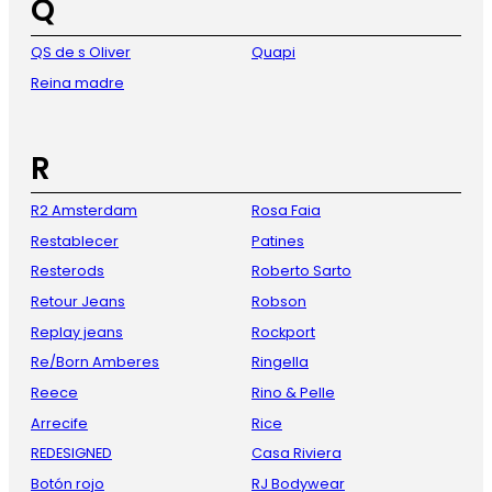
Q
QS de s Oliver
Quapi
Reina madre
R
R2 Amsterdam
Rosa Faia
Restablecer
Patines
Resterods
Roberto Sarto
Retour Jeans
Robson
Replay jeans
Rockport
Re/Born Amberes
Ringella
Reece
Rino & Pelle
Arrecife
Rice
REDESIGNED
Casa Riviera
Botón rojo
RJ Bodywear