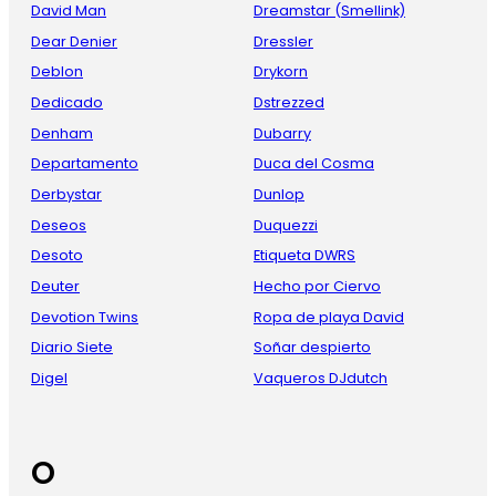
David Man
Dreamstar (Smellink)
Dear Denier
Dressler
Deblon
Drykorn
Dedicado
Dstrezzed
Denham
Dubarry
Departamento
Duca del Cosma
Derbystar
Dunlop
Deseos
Duquezzi
Desoto
Etiqueta DWRS
Deuter
Hecho por Ciervo
Devotion Twins
Ropa de playa David
Diario Siete
Soñar despierto
Digel
Vaqueros DJdutch
O