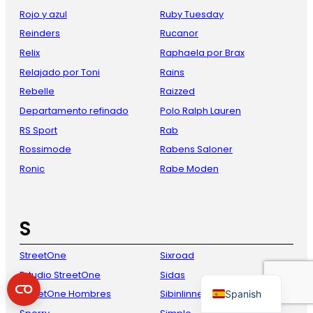
Rojo y azul
Ruby Tuesday
Reinders
Rucanor
Relix
Raphaela por Brax
Relajado por Toni
Rains
Rebelle
Raizzed
Departamento refinado
Polo Ralph Lauren
RS Sport
Rab
Rossimode
Rabens Saloner
French
Ronic
Rabe Moden
Danish
Italian
S
German
English
StreetOne
Sixroad
Dutch
Estudio StreetOne
Sidas
Spanish
StreetOne Hombres
Sibinlinnebjerg