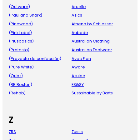
(Outware)
Aruelle
(Paul and Shark)
Asics
(Pinewood)
Athena by Schiesser
(Pink Label)
Aubade
(Plusbasics)
Australian Clothing
(Protesta)
Australian Footwear
(Proyecto de confección)
Avec Elan
(Pure White)
Aware
(Qubz)
Azulae
(RB Boston)
ES&SY
(Rehab)
Sustainable by Barts
Z
ZRS
Zusss