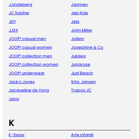
J.Lindeberg
Janmen
JC Sophie
Jep Kids
JDY
Jets
JJXX
John Miller
JOOP! casual men
Jollein
JOOP! casual women
Josephine & Co
JOOP! collection men
Jubileo
JOOP! collection women
Junarose
JOOP! underwear
Just Beach
Jack n Jones
Srta. Jansen
Jacqueline de Yong
Trapos JC
Jana
K
K-Swiss
Arte infantil