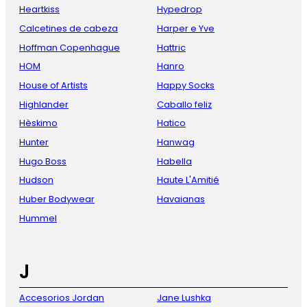
Heartkiss
Hypedrop
Calcetines de cabeza
Harper e Yve
Hoffman Copenhague
Hattric
HOM
Hanro
House of Artists
Happy Socks
Highlander
Caballo feliz
Hèskimo
Hatico
Hunter
Hanwag
Hugo Boss
Habella
Hudson
Haute L'Amitié
Huber Bodywear
Havaianas
Hummel
J
Accesorios Jordan
Jane Lushka