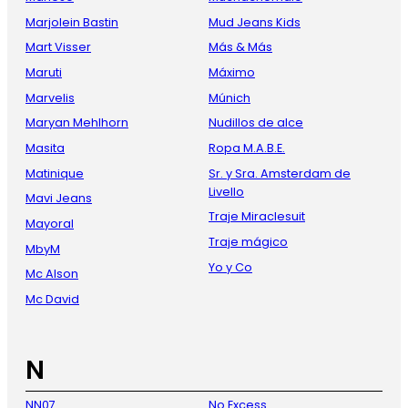
Marjolein Bastin
Mud Jeans Kids
Mart Visser
Más & Más
Maruti
Máximo
Marvelis
Múnich
Maryan Mehlhorn
Nudillos de alce
Masita
Ropa M.A.B.E.
Matinique
Sr. y Sra. Amsterdam de
Livello
Mavi Jeans
Traje Miraclesuit
Mayoral
Traje mágico
MbyM
Yo y Co
Mc Alson
Mc David
N
NN07
No Excess