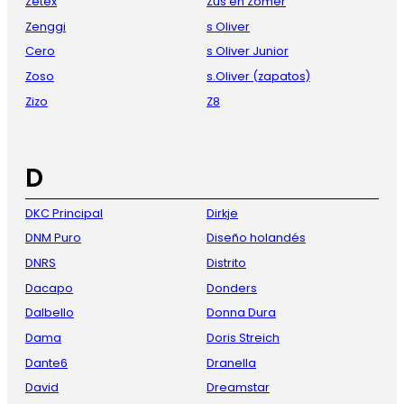
Zetex
Zus en Zomer
Zenggi
s Oliver
Cero
s Oliver Junior
Zoso
s.Oliver (zapatos)
Zizo
Z8
D
DKC Principal
Dirkje
DNM Puro
Diseño holandés
DNRS
Distrito
Dacapo
Donders
Dalbello
Donna Dura
Dama
Doris Streich
Dante6
Dranella
David
Dreamstar