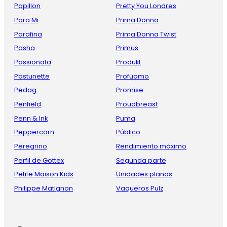
Papillon
Pretty You Londres
Para Mi
Prima Donna
Parafina
Prima Donna Twist
Pasha
Primus
Passionata
Produkt
Pastunette
Profuomo
Pedag
Promise
Penfield
Proudbreast
Penn & Ink
Puma
Peppercorn
Público
Peregrino
Rendimiento máximo
Perfil de Gottex
Segunda parte
Petite Maison Kids
Unidades planas
Philippe Matignon
Vaqueros Pulz