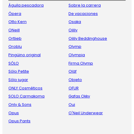
Águila pescadora
Sobre la carrera
Ópera
De vacaciones
Otto Kern
Osaka
ONeill
Oilily
Ortlieb
Oilily Beddinghouse
Oroblu
Olymp
Pingüino original
Olympia
SÓLO
Firma Olymp
Sólo Petite
Oläf
Sólo jugar
Objeto
ONLY Cosméticos
OFUR
SOLO Carmakoma
Gafas Okky
Only & Sons
Oui
Opus
O'Neil Underwear
Opus Pants