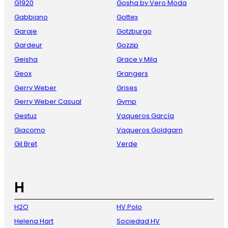
G1920
Gosha by Vero Moda
Gabbiano
Gottex
Garaje
Gotzburgo
Gardeur
Gozzip
Geisha
Grace y Mila
Geox
Grangers
Gerry Weber
Grises
Gerry Weber Casual
Gymp
Gestuz
Vaqueros García
Giacomo
Vaqueros Goldgarn
Gil Bret
Verde
H
H2O
HV Polo
Helena Hart
Sociedad HV