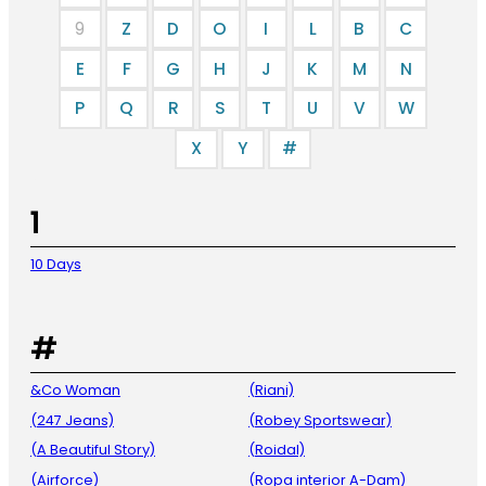
9
Z
D
O
I
L
B
C
E
F
G
H
J
K
M
N
P
Q
R
S
T
U
V
W
X
Y
#
1
10 Days
#
&Co Woman
(Riani)
(247 Jeans)
(Robey Sportswear)
(A Beautiful Story)
(Roidal)
(Airforce)
(Ropa interior A-Dam)