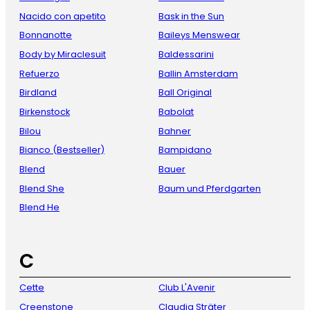
Nacido con apetito
Bask in the Sun
Bonnanotte
Baileys Menswear
Body by Miraclesuit
Baldessarini
Refuerzo
Ballin Amsterdam
Birdland
Ball Original
Birkenstock
Babolat
Bilou
Bahner
Bianco (Bestseller)
Bampidano
Blend
Bauer
Blend She
Baum und Pferdgarten
Blend He
C
Cette
Club L'Avenir
Creenstone
Claudia Sträter