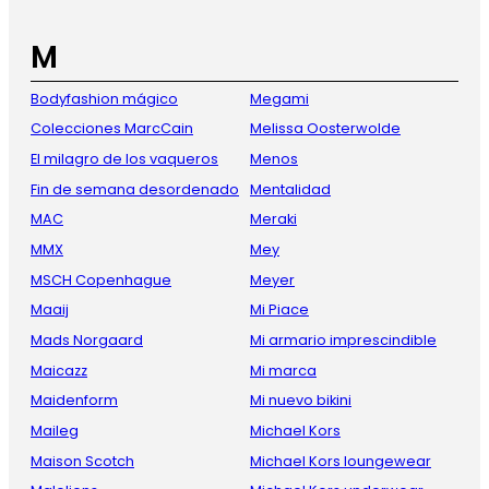
M
Bodyfashion mágico
Megami
Colecciones MarcCain
Melissa Oosterwolde
El milagro de los vaqueros
Menos
Fin de semana desordenado
Mentalidad
MAC
Meraki
MMX
Mey
MSCH Copenhague
Meyer
Maaij
Mi Piace
Mads Norgaard
Mi armario imprescindible
Maicazz
Mi marca
Maidenform
Mi nuevo bikini
Maileg
Michael Kors
Maison Scotch
Michael Kors loungewear