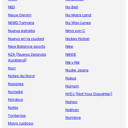
NED
No Bell
Neuw Denim
No Mans Land
NEWD.Tamaris
No Way Lunes
Nueva estrella
Nina von C
Nuevo en la ciudad
Nickey Nobel
New Balance sports
Nike
NZA (Nueva Zelanda
NIKKIE
Auckland)
Nik y Nik
Norr
Nudie Jeans
Notes du Nord
Nukus
Noppies
Nümph
Norte84
NYDJ (Not Your Daughter)
Nórdica
Nanso
NoNo
Nathan
Tonterías
Nombre
Mayo ruidoso