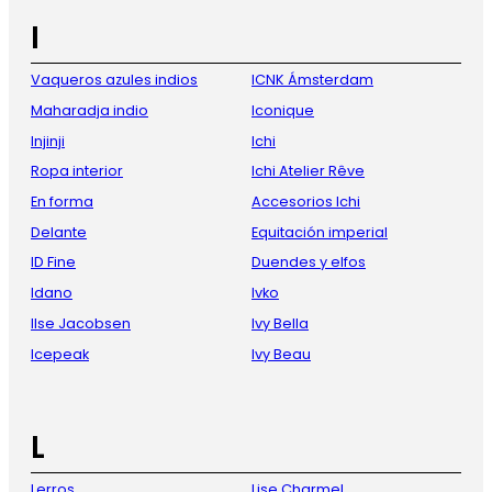
I
Vaqueros azules indios
ICNK Ámsterdam
Maharadja indio
Iconique
Injinji
Ichi
Ropa interior
Ichi Atelier Rêve
En forma
Accesorios Ichi
Delante
Equitación imperial
ID Fine
Duendes y elfos
Idano
Ivko
Ilse Jacobsen
Ivy Bella
Icepeak
Ivy Beau
L
Lerros
Lise Charmel