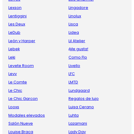
Lexson
Lingadore
Lentiggini
Linolux
Les Deux
Lisca
LeDub
Lidea
León y Harper
Lil Atelier
Lebek
¡Me gusta!
Leki
Como Flo
Levete Room
Livello
Levv
LFC
Le Comte
LMTD
Le Chic
Lundgaard
Le Chic Garcon
Regalos de lujo
Looxs
Luisa Cerano
Modales elevados
Luhta
Salón Nueve
Lazamani
Louise Bracq
Lady Day