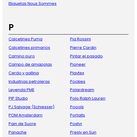
Etiquetas Nous Sommes
P
Calcetines Puma
Pia Rossini
Calcetines primarios
Pierre Cardin
Camino puro
Pintar el pasado
Campo de amapolas
Pioneer
Cerdo y gallina
Playtex
Industrias petroleras
Pockies
Leyenda PME
Polardream
PIP Studio
Polo Ralph Lauren
PJ Salvage (Schiesser)
Poools
POM Amsterdam
Portaits
Pain de Sucre
Postyr
Panache
Presly en Sun