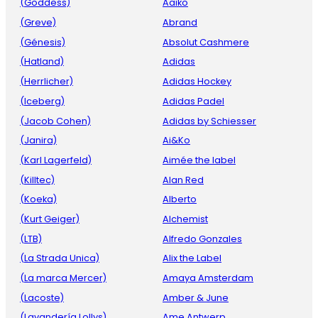
(Goddess)
Aaiko
(Greve)
Abrand
(Génesis)
Absolut Cashmere
(Hatland)
Adidas
(Herrlicher)
Adidas Hockey
(Iceberg)
Adidas Padel
(Jacob Cohen)
Adidas by Schiesser
(Janira)
Ai&Ko
(Karl Lagerfeld)
Aimée the label
(Killtec)
Alan Red
(Koeka)
Alberto
(Kurt Geiger)
Alchemist
(LTB)
Alfredo Gonzales
(La Strada Unica)
Alix the Label
(La marca Mercer)
Amaya Amsterdam
(Lacoste)
Amber & June
(Lavandería Lollys)
Ame Antwerp