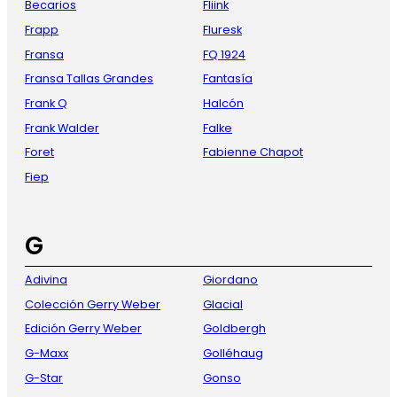
Becarios
Fliink
Frapp
Fluresk
Fransa
FQ 1924
Fransa Tallas Grandes
Fantasía
Frank Q
Halcón
Frank Walder
Falke
Foret
Fabienne Chapot
Fiep
G
Adivina
Giordano
Colección Gerry Weber
Glacial
Edición Gerry Weber
Goldbergh
G-Maxx
Golléhaug
G-Star
Gonso