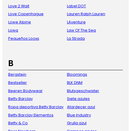
Love 2 Wait
Label DOT
Love Copenhague
Lauren Ralph Lauren
Lowe Alpine
LAventure
Lowa
Law Of The Sea
Pequeños Looxs
La Strada
B
Bergstein
Bloomings
Bestseller
BLK DNM
Beeren Bodywear
Blutsgeschwister
Betty Barclay
Siete azules
Ropa deportiva Betty Barclay
Atardecer azul
Betty Barclay Elementos
Blue Industry
Betty & Co
Grulla azul