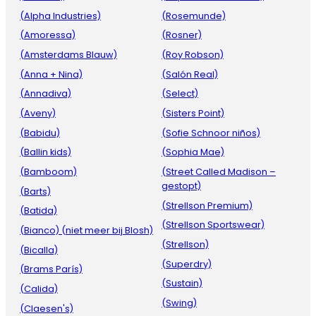
(Alpha Industries)
(Rosemunde)
(Amoressa)
(Rosner)
(Amsterdams Blauw)
(Roy Robson)
(Anna + Nina)
(Salón Real)
(Annadiva)
(Select)
(Aveny)
(Sisters Point)
(Babidu)
(Sofie Schnoor niños)
(Ballin kids)
(Sophia Mae)
(Bamboom)
(Street Called Madison –
gestopt)
(Barts)
(Strellson Premium)
(Batida)
(Strellson Sportswear)
(Bianco) (niet meer bij Blosh)
(Strellson)
(Bicalla)
(Superdry)
(Brams París)
(Sustain)
(Calida)
(Swing)
(Claesen's)