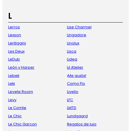
L
Lerros
Lise Charmel
Lexson
Lingadore
Lentiggini
Linolux
Les Deux
Lisca
LeDub
Lidea
León y Harper
Lil Atelier
Lebek
¡Me gusta!
Leki
Como Flo
Levete Room
Livello
Levv
LFC
Le Comte
LMTD
Le Chic
Lundgaard
Le Chic Garcon
Regalos de lujo