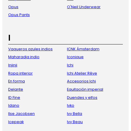
Opus
O'Neil Underwear
Opus Pants
I
Vaqueros azules indios
ICNK Ámsterdam
Maharadja indio
Iconique
Injinji
Ichi
Ropa interior
Ichi Atelier Rêve
En forma
Accesorios Ichi
Delante
Equitación imperial
ID Fine
Duendes y elfos
Idano
Ivko
Ilse Jacobsen
Ivy Bella
Icepeak
Ivy Beau