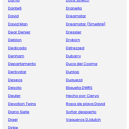
Dama
Doris Streich
Dante6
Dranella
David
Dreamstar
David Man
Dreamstar (Smellink)
Dear Denier
Dressler
Deblon
Drykorn
Dedicado
Dstrezzed
Denham
Dubarry
Departamento
Duca del Cosma
Derbystar
Dunlop
Deseos
Duquezzi
Desoto
Etiqueta DWRS
Deuter
Hecho por Ciervo
Devotion Twins
Ropa de playa David
Diario Siete
Soñar despierto
Digel
Vaqueros DJdutch
Dirkje