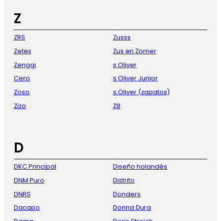
Z
ZRS
Zusss
Zetex
Zus en Zomer
Zenggi
s Oliver
Cero
s Oliver Junior
Zoso
s.Oliver (zapatos)
Zizo
Z8
D
DKC Principal
Diseño holandés
DNM Puro
Distrito
DNRS
Donders
Dacapo
Donna Dura