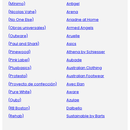
(Mínimo)
Antigel
(Nicolas Vahe)
Arena
(No One Else)
Ariadne at Home
(Obras universales)
Armed Angels
(Outware)
Aruelle
(Paul and Shark)
Asics
(Pinewood)
Athena by Schiesser
(Pink Label)
Aubade
(Plusbasics)
Australian Clothing
(Protesta)
Australian Footwear
(Proyecto de confección)
Avec Elan
(Pure White)
Aware
(Qubz)
Azulae
(RB Boston)
Dalbello
(Rehab)
Sustainable by Barts