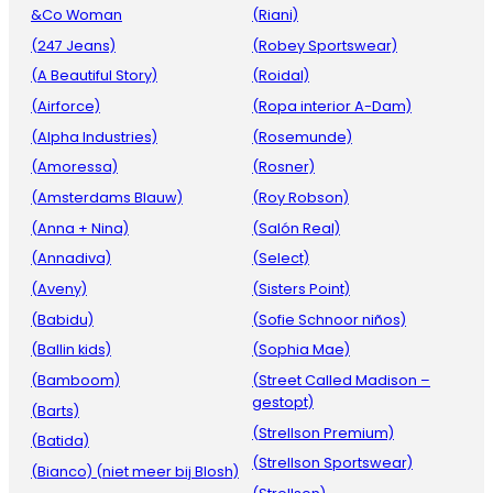
&Co Woman
(Riani)
(247 Jeans)
(Robey Sportswear)
(A Beautiful Story)
(Roidal)
(Airforce)
(Ropa interior A-Dam)
(Alpha Industries)
(Rosemunde)
(Amoressa)
(Rosner)
(Amsterdams Blauw)
(Roy Robson)
(Anna + Nina)
(Salón Real)
(Annadiva)
(Select)
(Aveny)
(Sisters Point)
(Babidu)
(Sofie Schnoor niños)
(Ballin kids)
(Sophia Mae)
(Bamboom)
(Street Called Madison –
gestopt)
(Barts)
(Strellson Premium)
(Batida)
(Strellson Sportswear)
(Bianco) (niet meer bij Blosh)