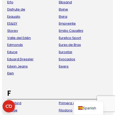
Erfo
Elbsand
Disfrute de
Elvine
Esqualo
Elvira
ES&SY
Empreinte
Storey
Emilio Cavallini
Valle del Edén
Euretco Sport
Edmonds
Eurex de Brax
Educe
Eurostar
French
Eduard Dressler
Evocados
Danish
Edwin Jeans
Ewers
Eleh
Italian
German
F
English
Dutch
Freebird
Primera clase
Spanish
Feetje
Filodoro