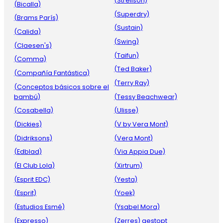
(Strellson)
(Bicalla)
(Superdry)
(Brams París)
(Sustain)
(Calida)
(Swing)
(Claesen's)
(Taifun)
(Comma)
(Ted Baker)
(Compañía Fantástica)
(Terry Ray)
(Conceptos básicos sobre el
bambú)
(Tessy Beachwear)
(Cosabella)
(Ulisse)
(Dickies)
(V by Vera Mont)
(Didriksons)
(Vera Mont)
(Edblad)
(Via Appia Due)
(El Club Lola)
(Xirtrum)
(Esprit EDC)
(Yesta)
(Esprit)
(Yoek)
(Estudios Esmé)
(Ysabel Mora)
(Expresso)
(Zerres) gestopt