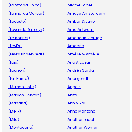
(La Strada Unica)
Alix the Label
(La marca Mercer)
Amaya Amsterdam
(Lacoste)
Amber & June
(Lavandería Lollys)
Ame Antwerp
(Le Bonnet)
American Vintage
(Levi's)
Amoena
(Levi’s underwear)
Amélie & Amélie
(Lois)
Ana Alcazar
(Louizon)
Andrés Sarda
(Luli Fama)
Anerkjendt
(Maison Hotel)
Angels
(Marlies Dekkers)
Anita
(Mañana)
Ann & You
(Melik)
Anna Montana
(Milo)
Another Label
(Montecarlo)
Another Woman