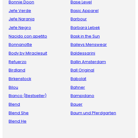
Bonnie Doon
Base Level
Jefe Verde
Basic Apparel
Jefe Naranja
Barbour
Jefe Negro
Barbara Lebek
Nacido con apetito
Bask in the Sun
Bonnanotte
Baileys Menswear
Body by Miraclesuit
Baldessarini
Refuerzo
Ballin Amsterdam
Birdland
Ball Original
Birkenstock
Babolat
Bilou
Bahner
Bianco (Bestseller)
Bampidano
Blend
Bauer
Blend She
Baum und Pferdgarten
Blend He