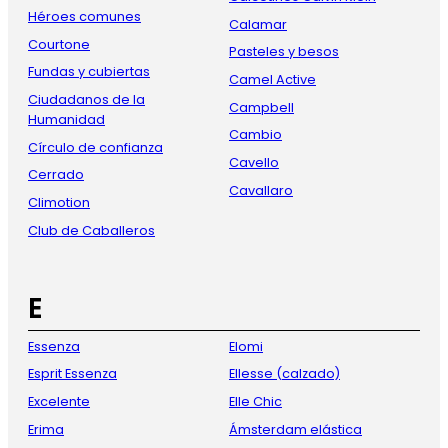
Héroes comunes
Calamar
Courtone
Pasteles y besos
Fundas y cubiertas
Camel Active
Ciudadanos de la
Campbell
Humanidad
Cambio
Círculo de confianza
Cavello
Cerrado
Cavallaro
Climotion
Club de Caballeros
E
Essenza
Elomi
Esprit Essenza
Ellesse (calzado)
Excelente
Elle Chic
Erima
Ámsterdam elástica