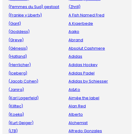
(Femmes du Sud) gestopt
(Zhrill)
(Frankie y Liberty)
A Fish Named Fred
(Gant)
A.Kjaerbede
(Goddess)
Aaiko
(Greve)
Abrand
(Génesis)
Absolut Cashmere
(Hatland)
Adidas
(Herrlicher)
Adidas Hockey
(Iceberg)
Adidas Padel
(Jacob Cohen)
Adidas by Schiesser
(Janira)
Ai&Ko
(Karl Lagerfeld)
Aimée the label
(Killtec)
Alan Red
(Koeka)
Alberto
(Kurt Geiger)
Alchemist
(LTB)
Alfredo Gonzales