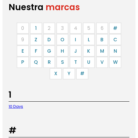
Nuestra
marcas
0
1
2
3
4
5
6
#
9
Z
D
O
I
L
B
C
E
F
G
H
J
K
M
N
P
Q
R
S
T
U
V
W
X
Y
#
1
10 Days
#