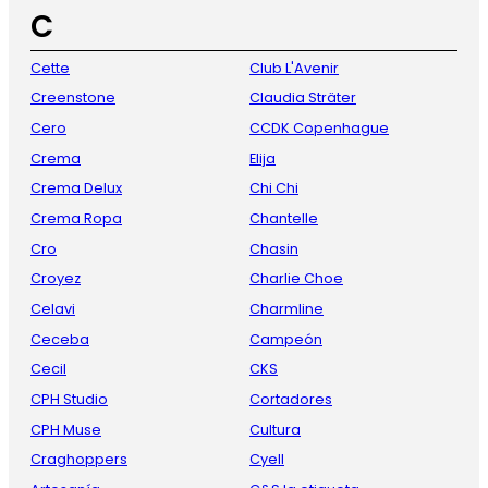
C
Cette
Club L'Avenir
Creenstone
Claudia Sträter
Cero
CCDK Copenhague
Crema
Elija
Crema Delux
Chi Chi
Crema Ropa
Chantelle
Cro
Chasin
Croyez
Charlie Choe
Celavi
Charmline
Ceceba
Campeón
Cecil
CKS
CPH Studio
Cortadores
CPH Muse
Cultura
Craghoppers
Cyell