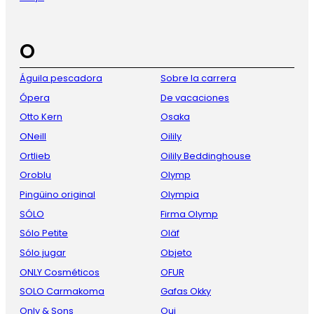
O
Águila pescadora
Sobre la carrera
Ópera
De vacaciones
Otto Kern
Osaka
ONeill
Oilily
Ortlieb
Oilily Beddinghouse
Oroblu
Olymp
Pingüino original
Olympia
SÓLO
Firma Olymp
Sólo Petite
Oläf
Sólo jugar
Objeto
ONLY Cosméticos
OFUR
SOLO Carmakoma
Gafas Okky
Only & Sons
Oui