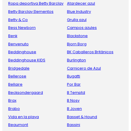
Ropa deportiva Betty Barclay
Atardecer azul
Betty Barclay Elementos
Blue Industry
Betty & Co
Grulla azul
Bess Newborn
Campos azules
Benk
Blackstone
Benvenuto
Bjorn Borg
Beddinghouse
BK Caballeros Británicos
Beddinghouse KIDS
Burlington
Bridgedale
Carnicero de Azul
Bellerose
Bugatti
Bellaire
Por Bar
Becksondergaard
B Temptd
Brax
B Nosy
Brabo
B Joven
Vida en la playa
Basset & Hound
Beaumont
Bassini