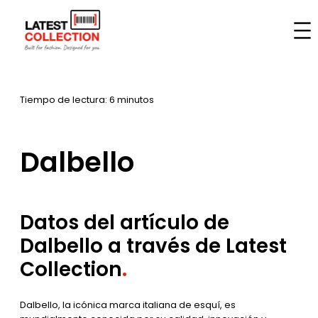
Saltar
al
Inicio
–
Marcas
–
Dalbello
contenido
Tiempo de lectura: 6 minutos
Dalbello
Datos del artículo de
Dalbello a través de Latest
Collection
.
Dalbello, la icónica marca italiana de esquí, es