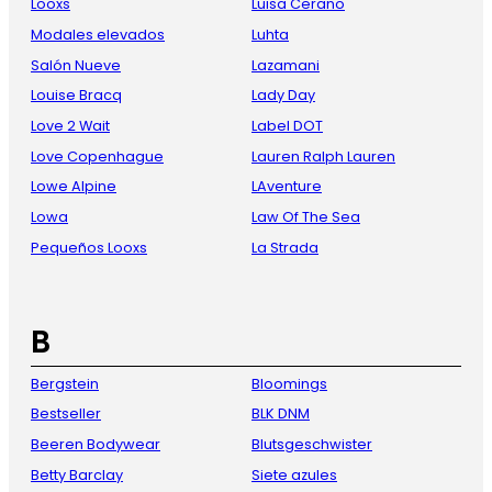
Looxs
Luisa Cerano
Modales elevados
Luhta
Salón Nueve
Lazamani
Louise Bracq
Lady Day
Love 2 Wait
Label DOT
Love Copenhague
Lauren Ralph Lauren
Lowe Alpine
LAventure
Lowa
Law Of The Sea
Pequeños Looxs
La Strada
B
Bergstein
Bloomings
Bestseller
BLK DNM
Beeren Bodywear
Blutsgeschwister
Betty Barclay
Siete azules