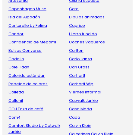
Artesanía
C&S la etiqueta
Copenhagen Muse
Gato
Isla del Algodón
Dibujos animados
Conturelle by Felina
Caprice
Condor
Hierro fundido
Confidencia de Megami
Coches Vaqueros
Bolsas Converse
Carlton
Codello
Carlo Lanza
Cole Haan
Carl Gross
Colorido estándar
Carhartt
Rebelde de colores
Carhartt Wip
Colletta
Viernes informal
Collonil
Catwalk Junkie
COJ Taza de café
Casa Moda
Com4
Cada
Comfort Studio by Catwalk
Calvin Klein
Junkie
Calcetines Calvin Klein