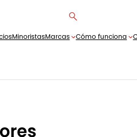
cios
Minoristas
Marcas
Cómo funciona
C
lores