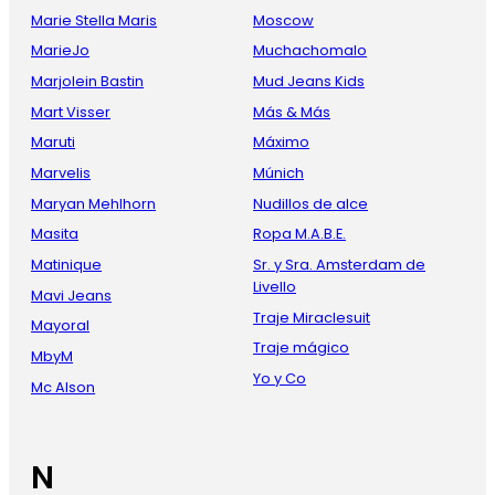
Marie Stella Maris
Moscow
MarieJo
Muchachomalo
Marjolein Bastin
Mud Jeans Kids
Mart Visser
Más & Más
Maruti
Máximo
Marvelis
Múnich
Maryan Mehlhorn
Nudillos de alce
Masita
Ropa M.A.B.E.
Matinique
Sr. y Sra. Amsterdam de
Livello
Mavi Jeans
Traje Miraclesuit
Mayoral
Traje mágico
MbyM
Yo y Co
Mc Alson
N