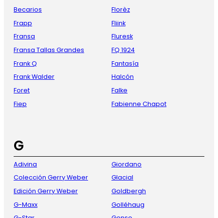
Becarios
Florèz
Frapp
Fliink
Fransa
Fluresk
Fransa Tallas Grandes
FQ 1924
Frank Q
Fantasía
Frank Walder
Halcón
Foret
Falke
Fiep
Fabienne Chapot
G
Adivina
Giordano
Colección Gerry Weber
Glacial
Edición Gerry Weber
Goldbergh
G-Maxx
Golléhaug
G-Star
Gonso