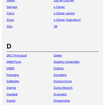
Zetex
Zus en Zomer
Zenggi
s Oliver
Cero
s Oliver Junior
Zoso
s.Oliver (zapatos)
ZiZo
Z8
D
DKC Principal
Dirkje
DNM Pure
Diseño holandés
DNRS
Distrito
Dacapo
Donders
Dalbello
Donna Dura
Dama
Doris Streich
Dante6
Dranella
David
Dreamstar