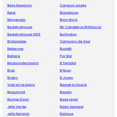
Bess Newborn
Campos azules
Benk
Blackstone
Benvenuto
Bjorn Borg
Beddinghouse
BK Caballeros Británicos
Beddinghouse KIDS
Burlington
Bridgedale
Carnicero de Azul
Bellerose
Bugatti
Bellaire
Por Bar
Becksondergaard
B Temptd
Brax
B Nosy
Brabo
B Joven
Vida en la playa
Basset & Hound
Beaumont
Bassini
Bonnie Doon
Base Level
Jefe Verde
Basic Apparel
Jefe Naranja
Barbour