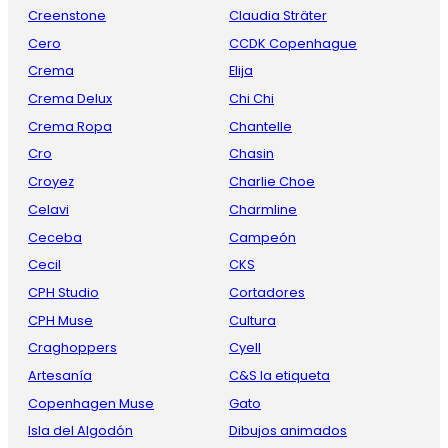
Creenstone
Claudia Sträter
Cero
CCDK Copenhague
Crema
Elija
Crema Delux
Chi Chi
Crema Ropa
Chantelle
Cro
Chasin
Croyez
Charlie Choe
Celavi
Charmline
Ceceba
Campeón
Cecil
CKS
CPH Studio
Cortadores
CPH Muse
Cultura
Craghoppers
Cyell
Artesanía
C&S la etiqueta
Copenhagen Muse
Gato
Isla del Algodón
Dibujos animados