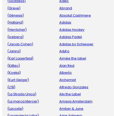
(Goddess)
Aaiko
(Greve)
Abrand
(Génesis)
Absolut Cashmere
(Hatland)
Adidas
(Herrlicher)
Adidas Hockey
(Iceberg)
Adidas Padel
(Jacob Cohen)
Adidas by Schiesser
(Janira)
Ai&Ko
(Karl Lagerfeld)
Aimée the label
(Killtec)
Alan Red
(Koeka)
Alberto
(Kurt Geiger)
Alchemist
(LTB)
Alfredo Gonzales
(La Strada Unica)
Alix the Label
(La marca Mercer)
Amaya Amsterdam
(Lacoste)
Amber & June
(Lavandería Lollys)
Ame Antwerp