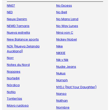
NN07
No Excess
NED
No Bell
Neuw Denim
No Mans Land
NEWD.Tamaris
No Way Lunes
Nueva estrella
Nina von C
New Balance sports
Nickey Nobel
NZA (Nueva Zelanda
Nike
Auckland)
NIKKIE
Norr
Nik y Nik
Notes du Nord
Nudie Jeans
Noppies
Nukus
Norte84
Nümph
Nórdica
NYDJ (Not Your Daughter)
NoNo
Nanso
Tonterías
Nathan
Mayo ruidoso
Nombre