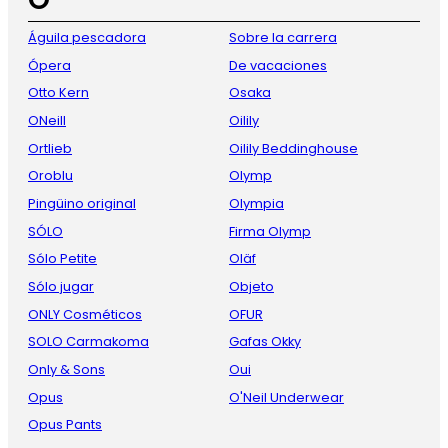
Águila pescadora
Sobre la carrera
Ópera
De vacaciones
Otto Kern
Osaka
ONeill
Oilily
Ortlieb
Oilily Beddinghouse
Oroblu
Olymp
Pingüino original
Olympia
SÓLO
Firma Olymp
Sólo Petite
Oläf
Sólo jugar
Objeto
ONLY Cosméticos
OFUR
SOLO Carmakoma
Gafas Okky
Only & Sons
Oui
Opus
O'Neil Underwear
Opus Pants