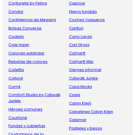
Conturelle by Felina
Caprice
Condor
Hierro fundido
Confidencia de Megami
Coches Vaqueros
Bolsas Converse
Carlton
Codello
Carlo Lanza
Cole Haan
Carl Gross
Colorido estándar
Carhartt
Rebelde de colores
Carhartt Wip
Colletta
Viernes informal
Collonil
Catwalk Junkie
Com4
Casa Moda
Comfort Studio by Catwalk
Cada
Junkie
Calvin Klein
Héroes comunes
Calcetines Calvin Klein
Courtone
Calamar
Fundas y cubiertas
Pasteles y besos
Ciudadanos de la