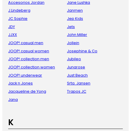
Accesorios Jordan
Jane Lushka
J.Lindeberg
Janmen
JC Sophie
Jep Kids
JDY
Jets
JJXX
John Miller
JOOP! casual men
Jollein
JOOP! casual women
Josephine & Co
JOOP! collection men
Jubileo
JOOP! collection women
Junarose
JOOP! underwear
Just Beach
Jack n Jones
Srta. Jansen
Jacqueline de Yong
Trapos JC
Jana
K