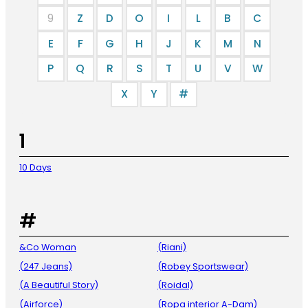
9
Z
D
O
I
L
B
C
E
F
G
H
J
K
M
N
P
Q
R
S
T
U
V
W
X
Y
#
1
10 Days
#
&Co Woman
(Riani)
(247 Jeans)
(Robey Sportswear)
(A Beautiful Story)
(Roidal)
(Airforce)
(Ropa interior A-Dam)