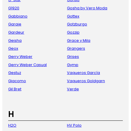
G1920
Gosha by Vero Moda
Gabbiano
Gottex
Garaje
Gotzburgo
Gardeur
Gozzip
Geisha
Grace y Mila
Geox
Grangers
Gerry Weber
Grises
Gerry Weber Casual
Gymp
Gestuz
Vaqueros García
Giacomo
Vaqueros Goldgarn
Gil Bret
Verde
H
H2O
HV Polo