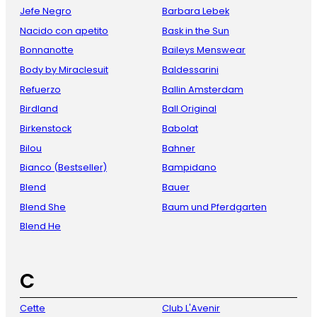
Jefe Negro
Barbara Lebek
Nacido con apetito
Bask in the Sun
Bonnanotte
Baileys Menswear
Body by Miraclesuit
Baldessarini
Refuerzo
Ballin Amsterdam
Birdland
Ball Original
Birkenstock
Babolat
Bilou
Bahner
Bianco (Bestseller)
Bampidano
Blend
Bauer
Blend She
Baum und Pferdgarten
Blend He
C
Cette
Club L'Avenir