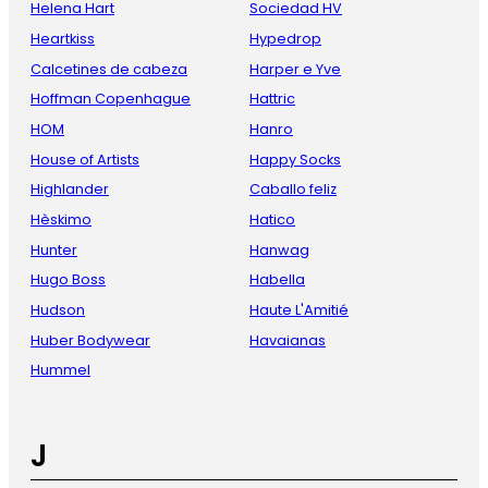
Helena Hart
Sociedad HV
Heartkiss
Hypedrop
Calcetines de cabeza
Harper e Yve
Hoffman Copenhague
Hattric
HOM
Hanro
House of Artists
Happy Socks
Highlander
Caballo feliz
Hèskimo
Hatico
Hunter
Hanwag
Hugo Boss
Habella
Hudson
Haute L'Amitié
Huber Bodywear
Havaianas
Hummel
J