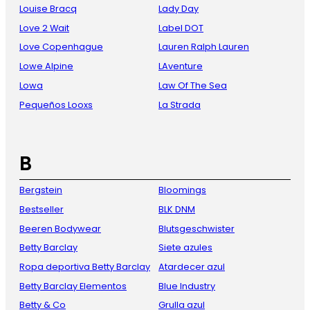
Louise Bracq
Lady Day
Love 2 Wait
Label DOT
Love Copenhague
Lauren Ralph Lauren
Lowe Alpine
LAventure
Lowa
Law Of The Sea
Pequeños Looxs
La Strada
B
Bergstein
Bloomings
Bestseller
BLK DNM
Beeren Bodywear
Blutsgeschwister
Betty Barclay
Siete azules
Ropa deportiva Betty Barclay
Atardecer azul
Betty Barclay Elementos
Blue Industry
Betty & Co
Grulla azul