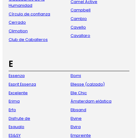
Camel Active
Humanidad
Campbell
Círculo de confianza
Cambio
Cerrado
Cavello
Climotion
Cavallaro
Club de Caballeros
E
Essenza
Elomi
Esprit Essenza
Ellesse (calzado)
Excelente
Elle Chic
Erima
Ámsterdam elástica
Erfo
Elbsand
Disfrute de
Elvine
Esqualo
Elvira
ES&SY
Empreinte