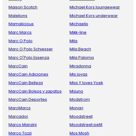
Maison Scotch
Michael Kors loungewear
Malelions
Michael Kors underwear
Mamalicious
Michaelis
Marc Marcs
Mikk-line
Marc O Polo
Mila
Marc O Polo Schiesser
Mila Beach
Marc O'Polo Essenza
Mila Paloma
MarcCain
Miradonna
MarcCain Adiciones
Mis joyas
MarcCain Belleza
Miss Y loves Yoek
MarcCain Bolsos y zapatos
Mizuno
MarcCain Deportes
Modstrom
MarcMarcs
Monari
Marcador
Moodstreet
Marco Manzini
Moodstreet petit
Marco Tozzi
Mos Mosh