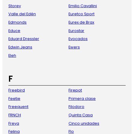
Storey
Emilio Cavallini
Valle del Edén
Euretco Sport
Edmonds
Eurex de Brax
Educe
Eurostar
Eduard Dressler
Evocados
Edwin Jeans
Ewers
Eleh
F
Freebird
Firepot
Feetje
Primera clase
Freequent
Filodoro
FRNCH
Quinta Casa
Freya
Cinco unidades
Felina
Flo