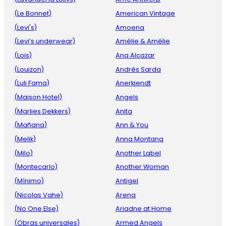
(Le Bonnet)
American Vintage
(Levi's)
Amoena
(Levi’s underwear)
Amélie & Amélie
(Lois)
Ana Alcazar
(Louizon)
Andrés Sarda
(Luli Fama)
Anerkjendt
(Maison Hotel)
Angels
(Marlies Dekkers)
Anita
(Mañana)
Ann & You
(Melik)
Anna Montana
(Milo)
Another Label
(Montecarlo)
Another Woman
(Mínimo)
Antigel
(Nicolas Vahe)
Arena
(No One Else)
Ariadne at Home
(Obras universales)
Armed Angels