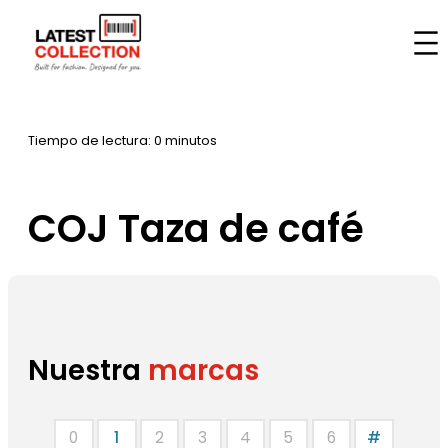
Saltar
al
Inicio
–
Marcas
–
COJ Taza de café
contenido
Tiempo de lectura: 0 minutos
COJ Taza de café
Nuestra
marcas
0
1
2
3
4
5
6
#