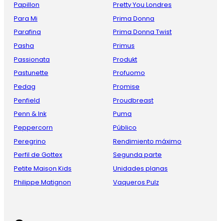
Papillon
Pretty You Londres
Para Mi
Prima Donna
Parafina
Prima Donna Twist
Pasha
Primus
Passionata
Produkt
Pastunette
Profuomo
Pedag
Promise
Penfield
Proudbreast
Penn & Ink
Puma
Peppercorn
Público
Peregrino
Rendimiento máximo
Perfil de Gottex
Segunda parte
Petite Maison Kids
Unidades planas
Philippe Matignon
Vaqueros Pulz