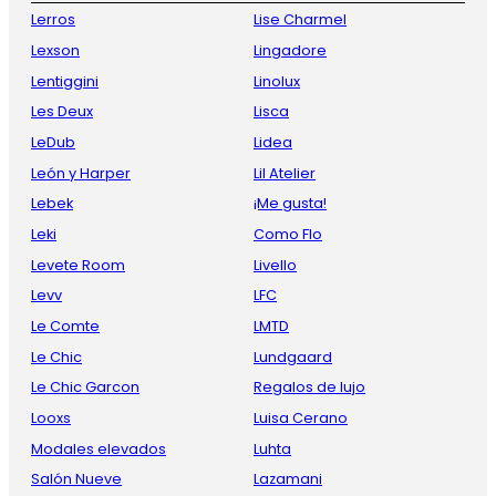
Lerros
Lise Charmel
Lexson
Lingadore
Lentiggini
Linolux
Les Deux
Lisca
LeDub
Lidea
León y Harper
Lil Atelier
Lebek
¡Me gusta!
Leki
Como Flo
Levete Room
Livello
Levv
LFC
Le Comte
LMTD
Le Chic
Lundgaard
Le Chic Garcon
Regalos de lujo
Looxs
Luisa Cerano
Modales elevados
Luhta
Salón Nueve
Lazamani