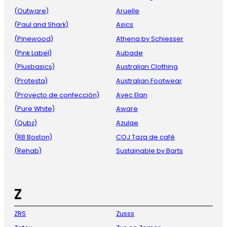
(Outware)
Aruelle
(Paul and Shark)
Asics
(Pinewood)
Athena by Schiesser
(Pink Label)
Aubade
(Plusbasics)
Australian Clothing
(Protesta)
Australian Footwear
(Proyecto de confección)
Avec Elan
(Pure White)
Aware
(Qubz)
Azulae
(RB Boston)
COJ Taza de café
(Rehab)
Sustainable by Barts
Z
ZRS
Zusss