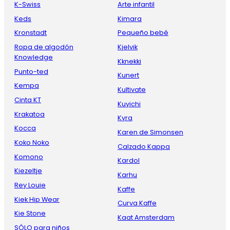
K-Swiss
Arte infantil
Keds
Kimara
Kronstadt
Pequeño bebé
Ropa de algodón
Kjelvik
Knowledge
Kknekki
Punto-ted
Kunert
Kempa
Kultivate
Cinta KT
Kuyichi
Krakatoa
Kyra
Kocca
Karen de Simonsen
Koko Noko
Calzado Kappa
Komono
Kardol
Kiezeltje
Karhu
Rey Louie
Kaffe
Kiek Hip Wear
Curva Kaffe
Kie Stone
Kaat Amsterdam
SÓLO para niños