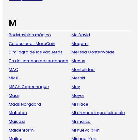
M
Bodyfashion mágico
Mc David
Colecciones MarcCain
Megami
El milagro de los vaqueros
Melissa Oosterwolde
Fin de semana desordenado
Menos
MAC
Mentalidad
MMX
Meraki
MSCH Copenhague
Mey
Maaij
Meyer
Mads Norgaard
Mi Piace
Mahoton
Mi armario imprescindible
Maicazz
Mi marca
Maidenform
Mi nuevo bikini
Maileg
Michael Kors