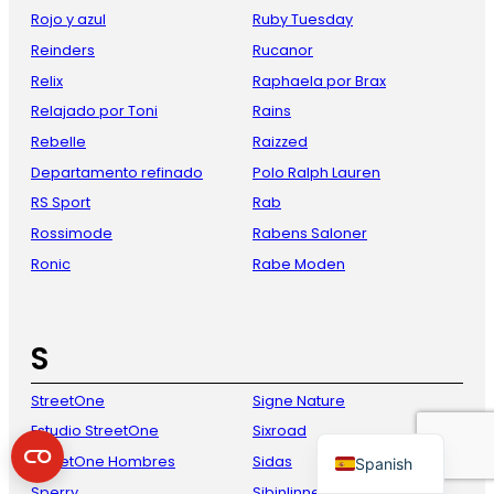
Rojo y azul
Ruby Tuesday
Reinders
Rucanor
Relix
Raphaela por Brax
Relajado por Toni
Rains
Rebelle
Raizzed
Departamento refinado
Polo Ralph Lauren
RS Sport
Rab
Rossimode
Rabens Saloner
French
Ronic
Rabe Moden
Danish
Italian
S
German
English
StreetOne
Signe Nature
Dutch
Estudio StreetOne
Sixroad
StreetOne Hombres
Sidas
Spanish
Sperry
Sibinlinnebjerg