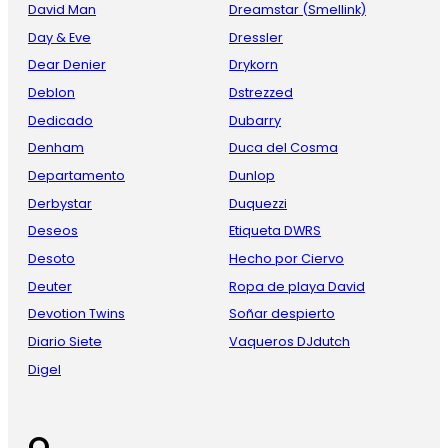
David Man
Dreamstar (Smellink)
Day & Eve
Dressler
Dear Denier
Drykorn
Deblon
Dstrezzed
Dedicado
Dubarry
Denham
Duca del Cosma
Departamento
Dunlop
Derbystar
Duquezzi
Deseos
Etiqueta DWRS
Desoto
Hecho por Ciervo
Deuter
Ropa de playa David
Devotion Twins
Soñar despierto
Diario Siete
Vaqueros DJdutch
Digel
O