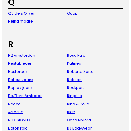
Q
QS de s Oliver
Quapi
Reina madre
R
R2 Amsterdam
Rosa Faia
Restablecer
Patines
Resterods
Roberto Sarto
Retour Jeans
Robson
Replay jeans
Rockport
Re/Born Amberes
Ringella
Reece
Rino & Pelle
Arrecife
Rice
REDESIGNED
Casa Riviera
Botón rojo
RJ Bodywear