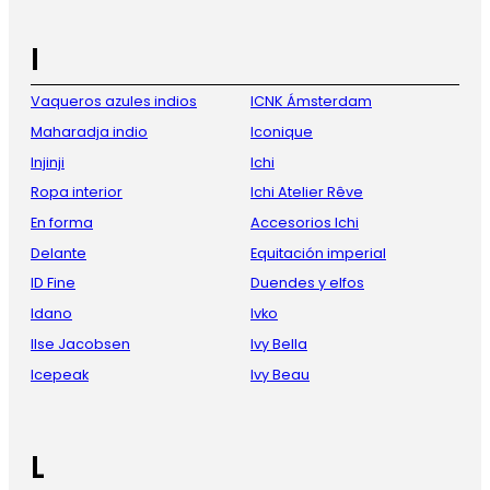
I
Vaqueros azules indios
ICNK Ámsterdam
Maharadja indio
Iconique
Injinji
Ichi
Ropa interior
Ichi Atelier Rêve
En forma
Accesorios Ichi
Delante
Equitación imperial
ID Fine
Duendes y elfos
Idano
Ivko
Ilse Jacobsen
Ivy Bella
Icepeak
Ivy Beau
L