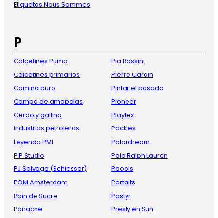
Etiquetas Nous Sommes
P
Calcetines Puma
Pia Rossini
Calcetines primarios
Pierre Cardin
Camino puro
Pintar el pasado
Campo de amapolas
Pioneer
Cerdo y gallina
Playtex
Industrias petroleras
Pockies
Leyenda PME
Polardream
PIP Studio
Polo Ralph Lauren
PJ Salvage (Schiesser)
Poools
POM Amsterdam
Portaits
Pain de Sucre
Postyr
Panache
Presly en Sun