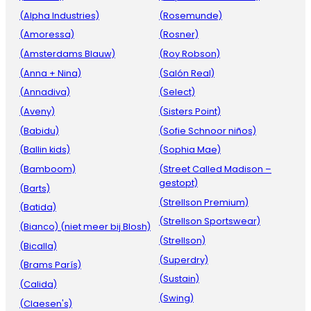
(Alpha Industries)
(Rosemunde)
(Amoressa)
(Rosner)
(Amsterdams Blauw)
(Roy Robson)
(Anna + Nina)
(Salón Real)
(Annadiva)
(Select)
(Aveny)
(Sisters Point)
(Babidu)
(Sofie Schnoor niños)
(Ballin kids)
(Sophia Mae)
(Bamboom)
(Street Called Madison –
gestopt)
(Barts)
(Strellson Premium)
(Batida)
(Strellson Sportswear)
(Bianco) (niet meer bij Blosh)
(Strellson)
(Bicalla)
(Superdry)
(Brams París)
(Sustain)
(Calida)
(Swing)
(Claesen's)