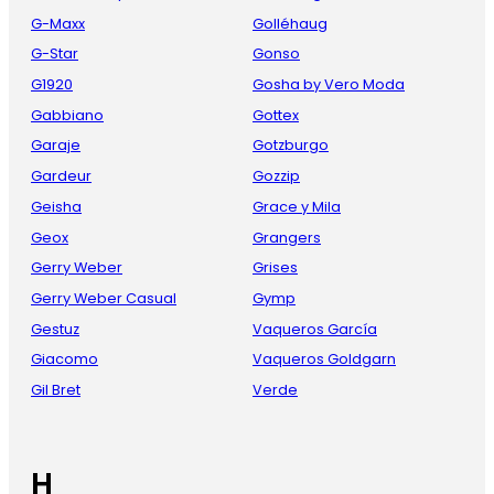
G-Maxx
Golléhaug
G-Star
Gonso
G1920
Gosha by Vero Moda
Gabbiano
Gottex
Garaje
Gotzburgo
Gardeur
Gozzip
Geisha
Grace y Mila
Geox
Grangers
Gerry Weber
Grises
Gerry Weber Casual
Gymp
Gestuz
Vaqueros García
Giacomo
Vaqueros Goldgarn
Gil Bret
Verde
H