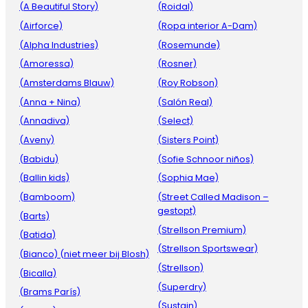
(A Beautiful Story)
(Roidal)
(Airforce)
(Ropa interior A-Dam)
(Alpha Industries)
(Rosemunde)
(Amoressa)
(Rosner)
(Amsterdams Blauw)
(Roy Robson)
(Anna + Nina)
(Salón Real)
(Annadiva)
(Select)
(Aveny)
(Sisters Point)
(Babidu)
(Sofie Schnoor niños)
(Ballin kids)
(Sophia Mae)
(Bamboom)
(Street Called Madison –
gestopt)
(Barts)
(Strellson Premium)
(Batida)
(Strellson Sportswear)
(Bianco) (niet meer bij Blosh)
(Strellson)
(Bicalla)
(Superdry)
(Brams París)
(Sustain)