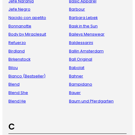
Jefe Naranja
Basic Apparel
Jefe Negro
Barbour
Nacido con apetito
Barbara Lebek
Bonnanotte
Bask in the Sun
Body by Miraclesuit
Baileys Menswear
Refuerzo
Baldessarini
Birdland
Ballin Amsterdam
Birkenstock
Ball Original
Bilou
Babolat
Bianco (Bestseller)
Bahner
Blend
Bampidano
Blend She
Bauer
Blend He
Baum und Pferdgarten
C