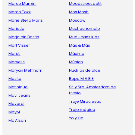
Marco Manzini
Moodstreet petit
Marco Tozzi
Mos Mosh
Marie Stella Maris
Moscow
MarieJo
Muchachomalo
Marjolein Bastin
Mud Jeans Kids
Mart Visser
Más & Más
Maruti
Máximo
Marvelis
Múnich
Maryan Mehlhorn
Nudillos de alce
Masita
Ropa M.A.B.E.
Matinique
Sr. y Sra. Amsterdam de
Livello
Mavi Jeans
Traje Miraclesuit
Mayoral
Traje mágico
MbyM
Yo y Co
Mc Alson