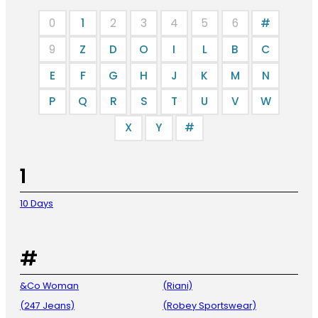
0
1
2
3
4
5
6
#
9
Z
D
O
I
L
B
C
E
F
G
H
J
K
M
N
P
Q
R
S
T
U
V
W
X
Y
#
1
10 Days
#
&Co Woman
(Riani)
(247 Jeans)
(Robey Sportswear)