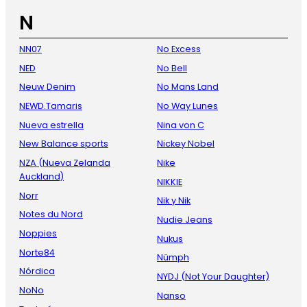
N
NN07
No Excess
NED
No Bell
Neuw Denim
No Mans Land
NEWD.Tamaris
No Way Lunes
Nueva estrella
Nina von C
New Balance sports
Nickey Nobel
NZA (Nueva Zelanda
Nike
Auckland)
NIKKIE
Norr
Nik y Nik
Notes du Nord
Nudie Jeans
Noppies
Nukus
Norte84
Nümph
Nórdica
NYDJ (Not Your Daughter)
NoNo
Nanso