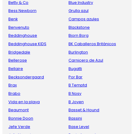
Betty & Co
Blue Industry
Bess Newborn
Grulla azul
Benk
Campos azules
Benvenuto
Blackstone
Beddinghouse
Bjorn Borg
Beddinghouse KIDS
BK Caballeros Británicos
Bridgedale
Burlington
Bellerose
Carnicero de Azul
Bellaire
Bugatti
Becksondergaard
Por Bar
Brax
B Temptd
Brabo
B Nosy
Vida en la playa
B Joven
Beaumont
Basset & Hound
Bonnie Doon
Bassini
Jefe Verde
Base Level