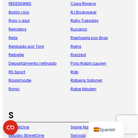
REDESIGNED
Casa Riviera
Botón rojo
RJ Bodywear
Rojo y azul
Ruby Tuesday
Reinders
Rucanor
Relix
Raphaela por Brax
Relajado por Toni
Rains
Rebelle
Raizzed
Departamento refinado
Polo Ralph Lauren
French
RS Sport
Rab
Danish
Rossimode
Rabens Saloner
Italian
Ronic
Rabe Moden
German
English
S
Dutch
StreetOne
Signe Nature
Spanish
Estudio StreetOne
Sixroad