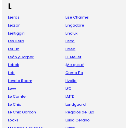
L
Lerros
Lise Charmel
Lexson
Lingadore
Lentiggini
Linolux
Les Deux
Lisca
LeDub
Lidea
León y Harper
Lil Atelier
Lebek
¡Me gusta!
Leki
Como Flo
Levete Room
Livello
Levv
LFC
Le Comte
LMTD
Le Chic
Lundgaard
Le Chic Garcon
Regalos de lujo
Looxs
Luisa Cerano