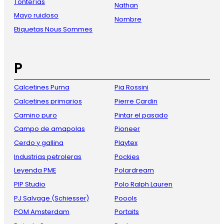
Tonterías
Nathan
Mayo ruidoso
Nombre
Etiquetas Nous Sommes
P
Calcetines Puma
Pia Rossini
Calcetines primarios
Pierre Cardin
Camino puro
Pintar el pasado
Campo de amapolas
Pioneer
Cerdo y gallina
Playtex
Industrias petroleras
Pockies
Leyenda PME
Polardream
PIP Studio
Polo Ralph Lauren
PJ Salvage (Schiesser)
Poools
POM Amsterdam
Portaits