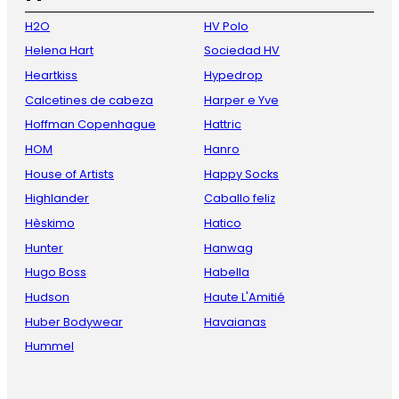
H2O
HV Polo
Helena Hart
Sociedad HV
Heartkiss
Hypedrop
Calcetines de cabeza
Harper e Yve
Hoffman Copenhague
Hattric
HOM
Hanro
House of Artists
Happy Socks
Highlander
Caballo feliz
Hèskimo
Hatico
Hunter
Hanwag
Hugo Boss
Habella
Hudson
Haute L'Amitié
Huber Bodywear
Havaianas
Hummel