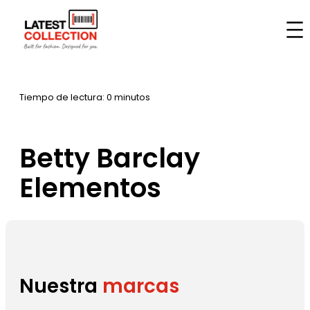
Saltar
al
Inicio
–
Marcas
–
Betty Barclay Elementos
contenido
Tiempo de lectura: 0 minutos
Betty Barclay
Elementos
Nuestra
marcas