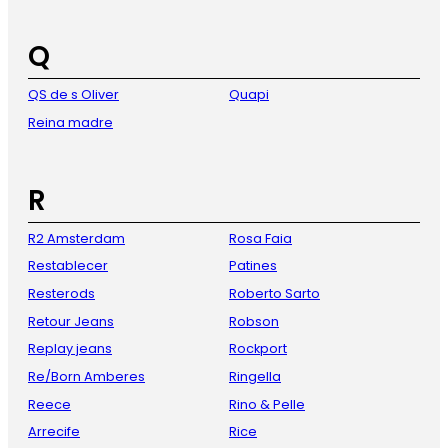
Q
QS de s Oliver
Quapi
Reina madre
R
R2 Amsterdam
Rosa Faia
Restablecer
Patines
Resterods
Roberto Sarto
Retour Jeans
Robson
Replay jeans
Rockport
Re/Born Amberes
Ringella
Reece
Rino & Pelle
Arrecife
Rice