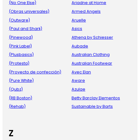
(No One Else)
Ariadne at Home
(Obras universales)
Armed Angels
(Outware)
Aruelle
(Paul and Shark)
Asics
(Pinewood)
Athena by Schiesser
(Pink Label)
Aubade
(Plusbasics)
Australian Clothing
(Protesta)
Australian Footwear
(Proyecto de confección)
Avec Elan
(Pure White)
Aware
(Qubz)
Azulae
(RB Boston)
Betty Barclay Elementos
(Rehab)
Sustainable by Barts
Z