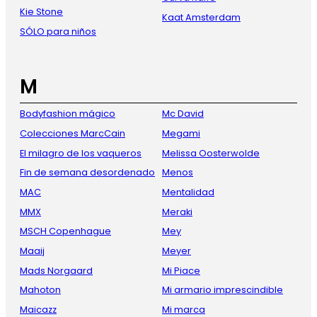
Kie Stone
Kaat Amsterdam
SÓLO para niños
M
Bodyfashion mágico
Mc David
Colecciones MarcCain
Megami
El milagro de los vaqueros
Melissa Oosterwolde
Fin de semana desordenado
Menos
MAC
Mentalidad
MMX
Meraki
MSCH Copenhague
Mey
Maaij
Meyer
Mads Norgaard
Mi Piace
Mahoton
Mi armario imprescindible
Maicazz
Mi marca