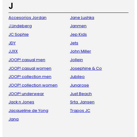
J
Accesorios Jordan
Jane Lushka
J.Lindeberg
Janmen
JC Sophie
Jep Kids
JDY
Jets
JJXX
John Miller
JOOP! casual men
Jollein
JOOP! casual women
Josephine & Co
JOOP! collection men
Jubileo
JOOP! collection women
Junarose
JOOP! underwear
Just Beach
Jack n Jones
Srta. Jansen
Jacqueline de Yong
Trapos JC
Jana