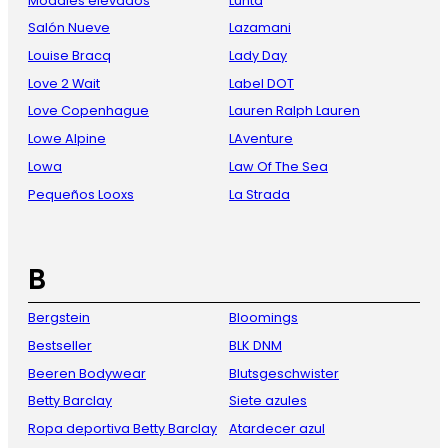
Modales elevados
Luhta
Salón Nueve
Lazamani
Louise Bracq
Lady Day
Love 2 Wait
Label DOT
Love Copenhague
Lauren Ralph Lauren
Lowe Alpine
LAventure
Lowa
Law Of The Sea
Pequeños Looxs
La Strada
B
Bergstein
Bloomings
Bestseller
BLK DNM
Beeren Bodywear
Blutsgeschwister
Betty Barclay
Siete azules
Ropa deportiva Betty Barclay
Atardecer azul