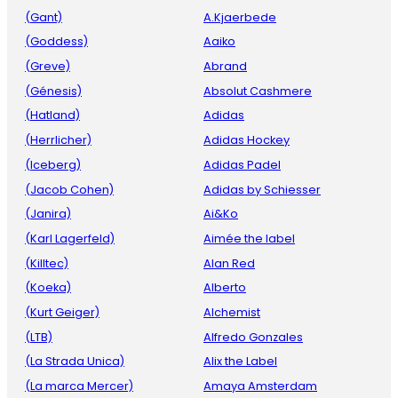
(Gant)
A.Kjaerbede
(Goddess)
Aaiko
(Greve)
Abrand
(Génesis)
Absolut Cashmere
(Hatland)
Adidas
(Herrlicher)
Adidas Hockey
(Iceberg)
Adidas Padel
(Jacob Cohen)
Adidas by Schiesser
(Janira)
Ai&Ko
(Karl Lagerfeld)
Aimée the label
(Killtec)
Alan Red
(Koeka)
Alberto
(Kurt Geiger)
Alchemist
(LTB)
Alfredo Gonzales
(La Strada Unica)
Alix the Label
(La marca Mercer)
Amaya Amsterdam