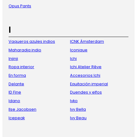
Opus Pants
I
Vaqueros azules indios
ICNK Ámsterdam
Maharadja indio
Iconique
Injinji
Ichi
Ropa interior
Ichi Atelier Rêve
En forma
Accesorios Ichi
Delante
Equitación imperial
ID Fine
Duendes y elfos
Idano
Ivko
Ilse Jacobsen
Ivy Bella
Icepeak
Ivy Beau