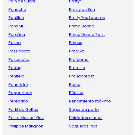
Pain de Sucre
Postyr
Panache
Presly en Sun
Papillon
Pretty You Londres
Para Mi
Prima Donna
Parafina
Prima Donna Twist
Pasha
Primus
Passionata
Produkt
Pastunette
Profuomo
Pedag
Promise
Penfield
Proudbreast
Penn & Ink
Puma
Peppercorn
Público
Peregrino
Rendimiento máximo
Perfil de Gottex
Segunda parte
Petite Maison Kids
Unidades planas
Philippe Matignon
Vaqueros Pulz