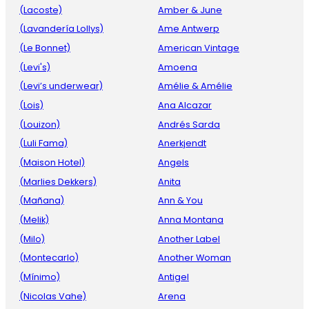
(Lacoste)
Amber & June
(Lavandería Lollys)
Ame Antwerp
(Le Bonnet)
American Vintage
(Levi's)
Amoena
(Levi’s underwear)
Amélie & Amélie
(Lois)
Ana Alcazar
(Louizon)
Andrés Sarda
(Luli Fama)
Anerkjendt
(Maison Hotel)
Angels
(Marlies Dekkers)
Anita
(Mañana)
Ann & You
(Melik)
Anna Montana
(Milo)
Another Label
(Montecarlo)
Another Woman
(Mínimo)
Antigel
(Nicolas Vahe)
Arena