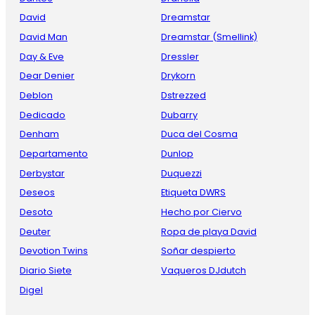
David
Dreamstar
David Man
Dreamstar (Smellink)
Day & Eve
Dressler
Dear Denier
Drykorn
Deblon
Dstrezzed
Dedicado
Dubarry
Denham
Duca del Cosma
Departamento
Dunlop
Derbystar
Duquezzi
Deseos
Etiqueta DWRS
Desoto
Hecho por Ciervo
Deuter
Ropa de playa David
Devotion Twins
Soñar despierto
Diario Siete
Vaqueros DJdutch
Digel