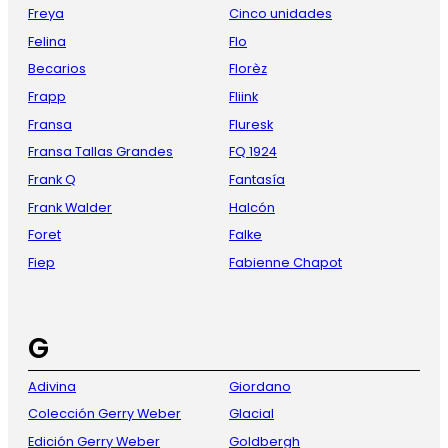
Freya
Cinco unidades
Felina
Flo
Becarios
Florèz
Frapp
Fliink
Fransa
Fluresk
Fransa Tallas Grandes
FQ 1924
Frank Q
Fantasía
Frank Walder
Halcón
Foret
Falke
Fiep
Fabienne Chapot
G
Adivina
Giordano
Colección Gerry Weber
Glacial
Edición Gerry Weber
Goldbergh