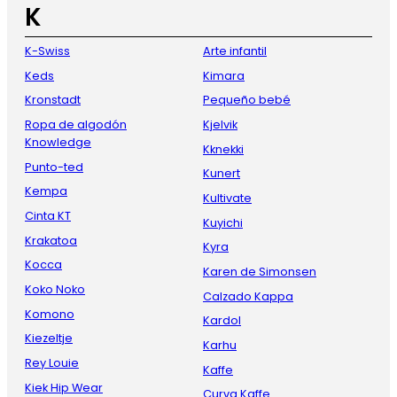
K
K-Swiss
Arte infantil
Keds
Kimara
Kronstadt
Pequeño bebé
Ropa de algodón
Kjelvik
Knowledge
Kknekki
Punto-ted
Kunert
Kempa
Kultivate
Cinta KT
Kuyichi
Krakatoa
Kyra
Kocca
Karen de Simonsen
Koko Noko
Calzado Kappa
Komono
Kardol
Kiezeltje
Karhu
Rey Louie
Kaffe
Kiek Hip Wear
Curva Kaffe