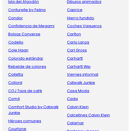
Isla del Algodón
Dibujos animados
Conturelle by Felina
Caprice
Condor
Hierro fundido
Confidencia de Megami
Coches Vaqueros
Bolsas Converse
Carlton
Codello
Carlo Lanza
Cole Haan
Carl Gross
Colorido estándar
Carhartt
Rebelde de colores
Carhartt Wip
Colletta
Viernes informal
Collonil
Catwalk Junkie
COJ Taza de café
Casa Moda
Com4
Cada
Comfort Studio by Catwalk
Calvin Klein
Junkie
Calcetines Calvin Klein
Héroes comunes
Calamar
Courtone