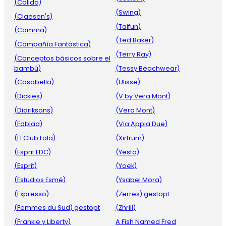
(Calida)
(Swing)
(Claesen's)
(Taifun)
(Comma)
(Ted Baker)
(Compañía Fantástica)
(Terry Ray)
(Conceptos básicos sobre el
bambú)
(Tessy Beachwear)
(Cosabella)
(Ulisse)
(Dickies)
(V by Vera Mont)
(Didriksons)
(Vera Mont)
(Edblad)
(Via Appia Due)
(El Club Lola)
(Xirtrum)
(Esprit EDC)
(Yesta)
(Esprit)
(Yoek)
(Estudios Esmé)
(Ysabel Mora)
(Expresso)
(Zerres) gestopt
(Femmes du Sud) gestopt
(Zhrill)
(Frankie y Liberty)
A Fish Named Fred