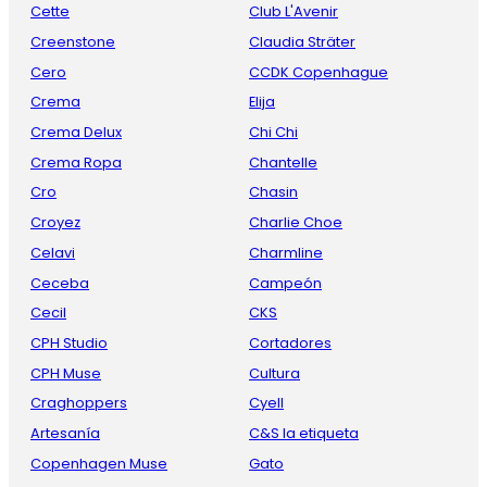
Cette
Club L'Avenir
Creenstone
Claudia Sträter
Cero
CCDK Copenhague
Crema
Elija
Crema Delux
Chi Chi
Crema Ropa
Chantelle
Cro
Chasin
Croyez
Charlie Choe
Celavi
Charmline
Ceceba
Campeón
Cecil
CKS
CPH Studio
Cortadores
CPH Muse
Cultura
Craghoppers
Cyell
Artesanía
C&S la etiqueta
Copenhagen Muse
Gato