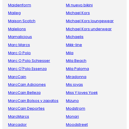
Maidenform
Mi nuevo bikini
Maileg
Michael Kors
Maison Scotch
Michael Kors loungewear
Malelions
Michael Kors underwear
Mamalicious
Michaelis
Marc Marcs
Mikk-line
Marc O Polo
Mila
Marc O Polo Schiesser
Mila Beach
Marc O'Polo Essenza
Mila Paloma
MarcCain
Miradonna
MarcCain Adiciones
Mis joyas
MarcCain Belleza
Miss Y loves Yoek
MarcCain Bolsos y zapatos
Mizuno
MarcCain Deportes
Modstrom
MarcMarcs
Monari
Marcador
Moodstreet