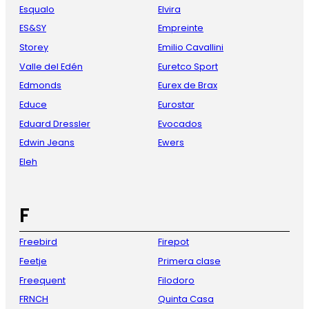
Esqualo
Elvira
ES&SY
Empreinte
Storey
Emilio Cavallini
Valle del Edén
Euretco Sport
Edmonds
Eurex de Brax
Educe
Eurostar
Eduard Dressler
Evocados
Edwin Jeans
Ewers
Eleh
F
Freebird
Firepot
Feetje
Primera clase
Freequent
Filodoro
FRNCH
Quinta Casa