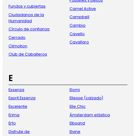
Pasteles y besos
Fundas y cubiertas
Camel Active
Ciudadanos de la
Campbell
Humanidad
Cambio
Círculo de confianza
Cavello
Cerrado
Cavallaro
Climotion
Club de Caballeros
E
Essenza
Elomi
Esprit Essenza
Ellesse (calzado)
Excelente
Elle Chic
Erima
Ámsterdam elástica
Erfo
Elbsand
Disfrute de
Elvine