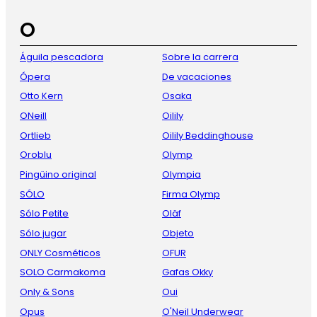
O
Águila pescadora
Sobre la carrera
Ópera
De vacaciones
Otto Kern
Osaka
ONeill
Oilily
Ortlieb
Oilily Beddinghouse
Oroblu
Olymp
Pingüino original
Olympia
SÓLO
Firma Olymp
Sólo Petite
Oläf
Sólo jugar
Objeto
ONLY Cosméticos
OFUR
SOLO Carmakoma
Gafas Okky
Only & Sons
Oui
Opus
O'Neil Underwear