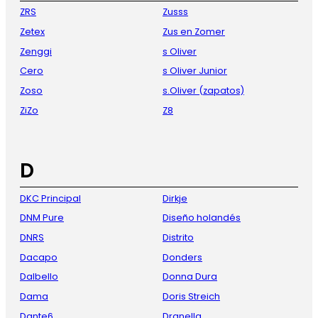
ZRS
Zusss
Zetex
Zus en Zomer
Zenggi
s Oliver
Cero
s Oliver Junior
Zoso
s.Oliver (zapatos)
ZiZo
Z8
D
DKC Principal
Dirkje
DNM Pure
Diseño holandés
DNRS
Distrito
Dacapo
Donders
Dalbello
Donna Dura
Dama
Doris Streich
Dante6
Dranella