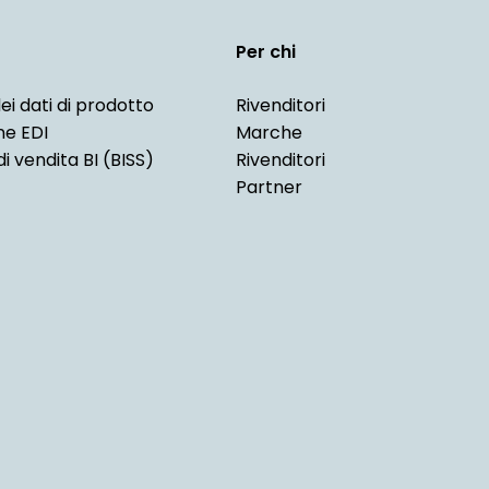
Per chi
ei dati di prodotto
Rivenditori
ne EDI
Marche
i vendita BI (BISS)
Rivenditori
Partner