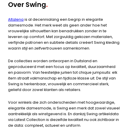
Over Swing
.
Altalena
is al decennialang een begrip in elegante
damesmode. Het merk weet als geen ander hoe het
vrouwelijke silhouetten kan benadrukken zonder in te
leveren op comfort. Met zorgvuldig gekozen materialen,
verfijnde patronen en subtiele details creëert Swing kleding
waarin stijl en zelfvertrouwen samenkomen.
De collecties worden ontworpen in Duitsland en
geproduceerd met een focus op kwaliteit, duurzaamheid
en pasvorm. Van feestelijke jurken tot chique jumpsuits: elk
item straalt vakmanschap en tijdloze klasse uit. De stijl van
Swing is herkenbaar, vrouwelijk en commercieel sterk,
geliefd door zowel klanten als retailers.
Voor winkels die zich onderscheiden met hoogwaardige,
elegante damesmode, is Swing een merk dat zowel visueel
aantrekkelijk als winstgevend is. En dankzij Swing artikeldata
via Latest Collection is diezelfde kwaliteit nu ook zichtbaar in
de data: compleet, actueel en uniform.