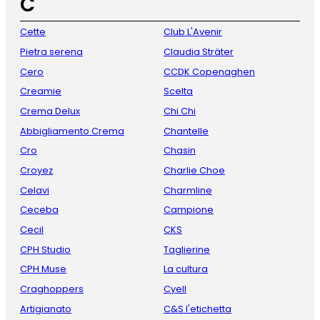
C
Cette
Club L'Avenir
Pietra serena
Claudia Sträter
Cero
CCDK Copenaghen
Creamie
Scelta
Crema Delux
Chi Chi
Abbigliamento Crema
Chantelle
Cro
Chasin
Croyez
Charlie Choe
Celavi
Charmline
Ceceba
Campione
Cecil
CKS
CPH Studio
Taglierine
CPH Muse
La cultura
Craghoppers
Cyell
Artigianato
C&S l'etichetta