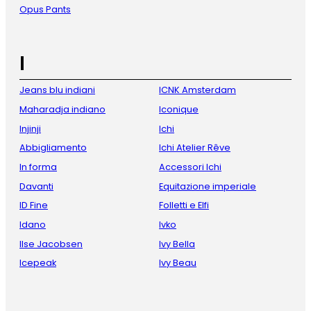
Opus Pants
I
Jeans blu indiani
ICNK Amsterdam
Maharadja indiano
Iconique
Injinji
Ichi
Abbigliamento
Ichi Atelier Rêve
In forma
Accessori Ichi
Davanti
Equitazione imperiale
ID Fine
Folletti e Elfi
Idano
Ivko
Ilse Jacobsen
Ivy Bella
Icepeak
Ivy Beau