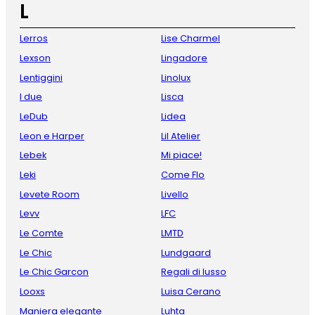
L
Lerros
Lise Charmel
Lexson
Lingadore
Lentiggini
Linolux
I due
Lisca
LeDub
Lidea
Leon e Harper
Lil Atelier
Lebek
Mi piace!
Leki
Come Flo
Levete Room
Livello
Levv
LFC
Le Comte
LMTD
Le Chic
Lundgaard
Le Chic Garcon
Regali di lusso
Looxs
Luisa Cerano
Maniera elegante
Luhta