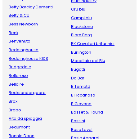
Blue Industry
Betty Barclay Elementi
Gru blu
Betty & Co
Campi blu
Bess Newborn
Blackstone
Benk
Bjorn Borg
Benvenuto
BK Cavalieri britannici
Beddinghouse
Burlington
Beddinghouse KIDS
Macellaio del Blu
Bridgedale
Bugatti
Bellerose
Da Bar
Bellaire
B Temptd
Becksondergaard
B Ficcanaso
Brax
B Giovane
Brabo
Basset & Hound
Vita da spiaggia
Bassini
Beaumont
Base Level
Bonnie Doon
Basic Apparel