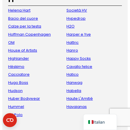
Helena Hart
Società HV
Bacio del cuore
Hypedrop
Calze per la testa
H2O
Hoffman Copenhagen
Harper e Yve
OM
Hattric
House of Artists
Hanro
Highlander
Happy Socks
French
Hèskimo
Cavallo felice
Danish
Cacciatore
Hatico
Hugo Boss
Hanwag
Spanish
Hudson
Habella
German
Huber Bodywear
Haute L'Amitié
English
Hummel
Havaianas
Dutch
HV Polo
Italian