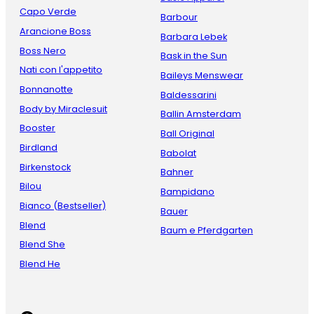
Capo Verde
Barbour
Arancione Boss
Barbara Lebek
Boss Nero
Bask in the Sun
Nati con l'appetito
Baileys Menswear
Bonnanotte
Baldessarini
Body by Miraclesuit
Ballin Amsterdam
Booster
Ball Original
Birdland
Babolat
Birkenstock
Bahner
Bilou
Bampidano
Bianco (Bestseller)
Bauer
Blend
Baum e Pferdgarten
Blend She
Blend He