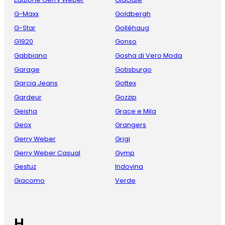
G-Maxx
Goldbergh
G-Star
Golléhaug
G1920
Gonso
Gabbiano
Gosha di Vero Moda
Garage
Gotisburgo
Garcia Jeans
Gottex
Gardeur
Gozzip
Geisha
Grace e Mila
Geox
Grangers
Gerry Weber
Grigi
Gerry Weber Casual
Gymp
Gestuz
Indovina
Giacomo
Verde
H