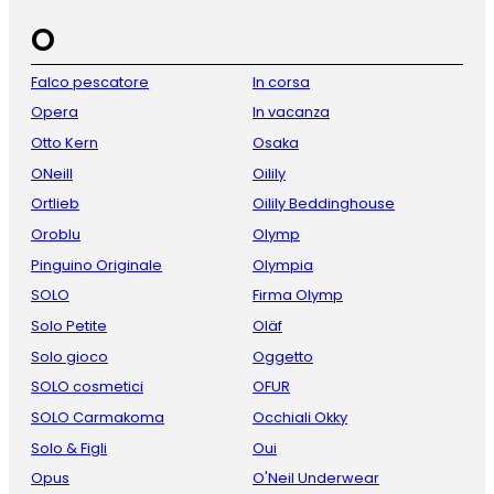
O
Falco pescatore
In corsa
Opera
In vacanza
Otto Kern
Osaka
ONeill
Oilily
Ortlieb
Oilily Beddinghouse
Oroblu
Olymp
Pinguino Originale
Olympia
SOLO
Firma Olymp
Solo Petite
Oläf
Solo gioco
Oggetto
SOLO cosmetici
OFUR
SOLO Carmakoma
Occhiali Okky
Solo & Figli
Oui
Opus
O'Neil Underwear