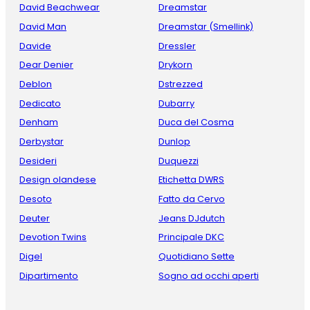
David Beachwear
Dreamstar
David Man
Dreamstar (Smellink)
Davide
Dressler
Dear Denier
Drykorn
Deblon
Dstrezzed
Dedicato
Dubarry
Denham
Duca del Cosma
Derbystar
Dunlop
Desideri
Duquezzi
Design olandese
Etichetta DWRS
Desoto
Fatto da Cervo
Deuter
Jeans DJdutch
Devotion Twins
Principale DKC
Digel
Quotidiano Sette
Dipartimento
Sogno ad occhi aperti