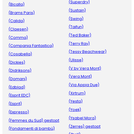
(Superdry)
(Bicalla)
(Sustain)
(Brams Paris)
(Swing)
(Calida)
(Taifun)
(Claesen)
(Ted Baker)
(Comma)
(Terry Ray)
(Compania Fantastica)
(Tessy Beachwear)
(Cosabella)
(Ulisse)
(Dickies)
(V by Vera Mont)
(Didriksons)
(Vera Mont)
(Domani)
(Via Appia Due)
(Edblad)
(Xirtrum)
(Esprit EDC)
(Yesta)
(Esprit)
(Yoek)
(Expresso)
(Ysabel Mora)
(Femmes du Sud) gestopt
(Zerres) gestopt
(Fondamenti di bambù)