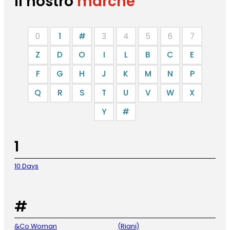
Il nostro
marche
0
1
#
3
4
5
6
7
Z
D
O
I
L
B
C
E
F
G
H
J
K
M
N
P
Q
R
S
T
U
V
W
X
Y
#
1
10 Days
#
&Co Woman
(Riani)