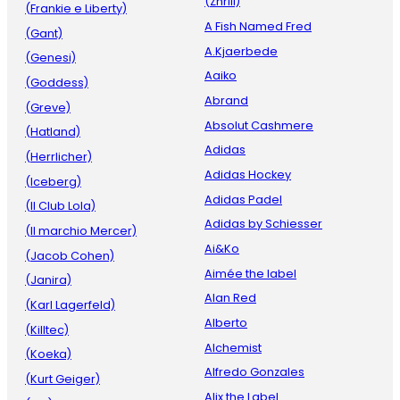
(Zhrill)
(Frankie e Liberty)
A Fish Named Fred
(Gant)
A.Kjaerbede
(Genesi)
Aaiko
(Goddess)
Abrand
(Greve)
Absolut Cashmere
(Hatland)
Adidas
(Herrlicher)
Adidas Hockey
(Iceberg)
Adidas Padel
(Il Club Lola)
Adidas by Schiesser
(Il marchio Mercer)
Ai&Ko
(Jacob Cohen)
Aimée the label
(Janira)
Alan Red
(Karl Lagerfeld)
Alberto
(Killtec)
Alchemist
(Koeka)
Alfredo Gonzales
(Kurt Geiger)
Alix the Label