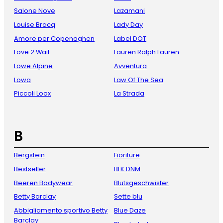
Salone Nove
Lazamani
Louise Bracq
Lady Day
Amore per Copenaghen
Label DOT
Love 2 Wait
Lauren Ralph Lauren
Lowe Alpine
Avventura
Lowa
Law Of The Sea
Piccoli Loox
La Strada
B
Bergstein
Fioriture
Bestseller
BLK DNM
Beeren Bodywear
Blutsgeschwister
Betty Barclay
Sette blu
Abbigliamento sportivo Betty
Blue Daze
Barclay