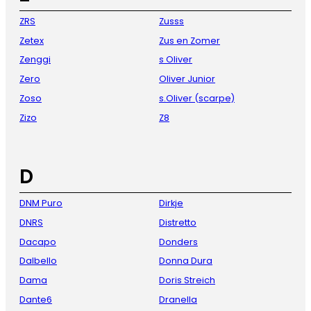
ZRS
Zusss
Zetex
Zus en Zomer
Zenggi
s Oliver
Zero
Oliver Junior
Zoso
s.Oliver (scarpe)
Zizo
Z8
D
DNM Puro
Dirkje
DNRS
Distretto
Dacapo
Donders
Dalbello
Donna Dura
Dama
Doris Streich
Dante6
Dranella