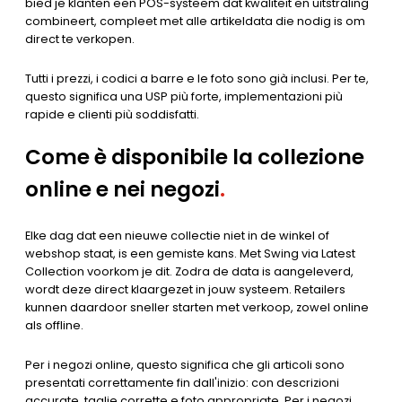
bied je klanten een POS-systeem dat kwaliteit en uitstraling
combineert, compleet met alle artikeldata die nodig is om
direct te verkopen.
Tutti i prezzi, i codici a barre e le foto sono già inclusi. Per te,
questo significa una USP più forte, implementazioni più
rapide e clienti più soddisfatti.
Come è disponibile la collezione
online e nei negozi
.
Elke dag dat een nieuwe collectie niet in de winkel of
webshop staat, is een gemiste kans. Met Swing via Latest
Collection voorkom je dit. Zodra de data is aangeleverd,
wordt deze direct klaargezet in jouw systeem. Retailers
kunnen daardoor sneller starten met verkoop, zowel online
als offline.
Per i negozi online, questo significa che gli articoli sono
presentati correttamente fin dall'inizio: con descrizioni
accurate, taglie corrette e foto appropriate. Per i negozi