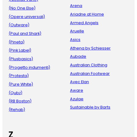
Arena
(No One Else)
Ariadne at Home
(Opere universali)
Armed Angels
(Outware)
Aruelle
(Paul and Shark)
Asics
(Pineta)
Athena by Schiesser
(Pink Label)
Aubade
(Plusbasics)
Australian Clothing
(Progetto indumenti)
Australian Footwear
(Protesta)
Avec Elan
(Pure White)
Aware
(Qubz)
Azulae
(RB Boston)
Sustainable by Barts
(Rehab)
Z