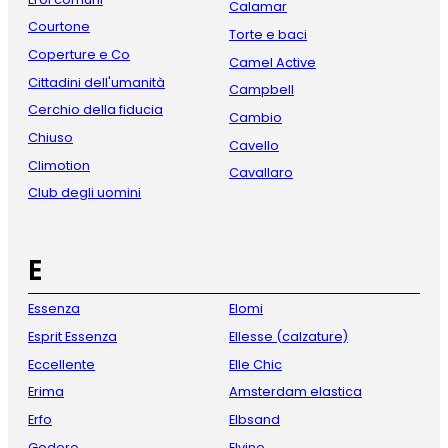
Calamar
Courtone
Torte e baci
Coperture e Co
Camel Active
Cittadini dell'umanità
Campbell
Cerchio della fiducia
Cambio
Chiuso
Cavello
Climotion
Cavallaro
Club degli uomini
E
Essenza
Elomi
Esprit Essenza
Ellesse (calzature)
Eccellente
Elle Chic
Erima
Amsterdam elastica
Erfo
Elbsand
Godere
Elvine