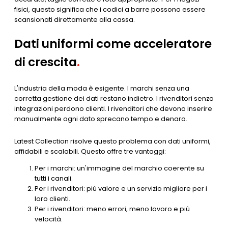
fisici, questo significa che i codici a barre possono essere
scansionati direttamente alla cassa.
Dati uniformi come acceleratore
di crescita
.
L'industria della moda è esigente. I marchi senza una
corretta gestione dei dati restano indietro. I rivenditori senza
integrazioni perdono clienti. I rivenditori che devono inserire
manualmente ogni dato sprecano tempo e denaro.
Latest Collection risolve questo problema con dati uniformi,
affidabili e scalabili. Questo offre tre vantaggi:
Per i marchi: un'immagine del marchio coerente su
tutti i canali.
Per i rivenditori: più valore e un servizio migliore per i
loro clienti.
Per i rivenditori: meno errori, meno lavoro e più
velocità.