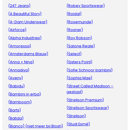
(247 Jeans)
(Robey Sportswear)
(A Beautiful Story)
(Roidal)
(A-Dam Underwear)
(Rosemunde)
(Airforce)
(Rosner)
(Alpha Industries)
(Roy Robson)
(Amoressa)
(Salone Reale)
(Amsterdams Blauw)
(Select)
(Anna + Nina)
(Sisters Point)
(Annadiva)
(Sofie Schnoor bambini)
(Aveny)
(Sophia Mae)
(Babidu)
(Street Called Madison –
gestopt)
(Bambini in erba)
(Strellson Premium)
(Bamboom)
(Strellson Sportswear)
(Barts)
(Strellson)
(Batida)
(Studi Esmé)
(Bianco) (niet meer bij Blosh)