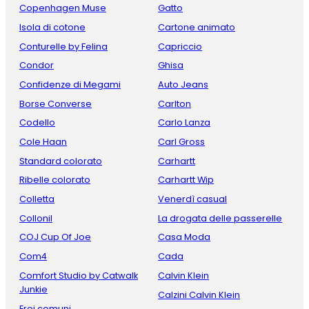
Copenhagen Muse
Gatto
Isola di cotone
Cartone animato
Conturelle by Felina
Capriccio
Condor
Ghisa
Confidenze di Megami
Auto Jeans
Borse Converse
Carlton
Codello
Carlo Lanza
Cole Haan
Carl Gross
Standard colorato
Carhartt
Ribelle colorato
Carhartt Wip
Colletta
Venerdì casual
Collonil
La drogata delle passerelle
COJ Cup Of Joe
Casa Moda
Com4
Cada
Comfort Studio by Catwalk
Calvin Klein
Junkie
Calzini Calvin Klein
Eroi comuni