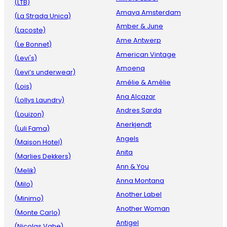
(LTB)
Amaya Amsterdam
(La Strada Unica)
Amber & June
(Lacoste)
Ame Antwerp
(Le Bonnet)
American Vintage
(Levi's)
Amoena
(Levi’s underwear)
Amélie & Amélie
(Lois)
Ana Alcazar
(Lollys Laundry)
Andres Sarda
(Louizon)
Anerkjendt
(Luli Fama)
Angels
(Maison Hotel)
Anita
(Marlies Dekkers)
Ann & You
(Melik)
Anna Montana
(Milo)
Another Label
(Minimo)
Another Woman
(Monte Carlo)
Antigel
(Nicolas Vahe)