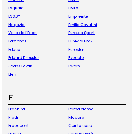
Esqualo
Elvira
ES&SY
Empreinte
Negozio
Emilio Cavallini
Valle dell'Eden
Euretco Sport
Edmonds
Eurex di Brax
Educe
Eurostar
Eduard Dressler
Evocato
Jeans Edwin
Ewers
Eleh
F
Freebird
Prima classe
Piedi
Filodoro
Freequent
Quinta casa
FRNCH
Cinque unità