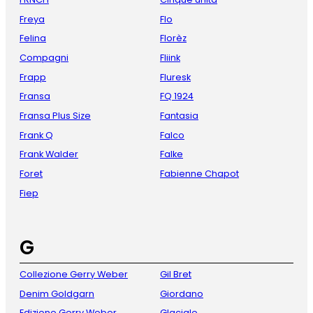
Freya
Flo
Felina
Florèz
Compagni
Fliink
Frapp
Fluresk
Fransa
FQ 1924
Fransa Plus Size
Fantasia
Frank Q
Falco
Frank Walder
Falke
Foret
Fabienne Chapot
Fiep
G
Collezione Gerry Weber
Gil Bret
Denim Goldgarn
Giordano
Edizione Gerry Weber
Glaciale