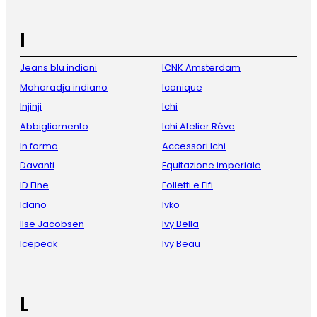
I
Jeans blu indiani
ICNK Amsterdam
Maharadja indiano
Iconique
Injinji
Ichi
Abbigliamento
Ichi Atelier Rêve
In forma
Accessori Ichi
Davanti
Equitazione imperiale
ID Fine
Folletti e Elfi
Idano
Ivko
Ilse Jacobsen
Ivy Bella
Icepeak
Ivy Beau
L