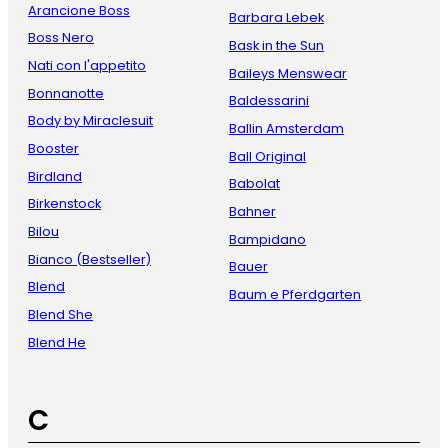
Arancione Boss
Barbara Lebek
Boss Nero
Bask in the Sun
Nati con l'appetito
Baileys Menswear
Bonnanotte
Baldessarini
Body by Miraclesuit
Ballin Amsterdam
Booster
Ball Original
Birdland
Babolat
Birkenstock
Bahner
Bilou
Bampidano
Bianco (Bestseller)
Bauer
Blend
Baum e Pferdgarten
Blend She
Blend He
C