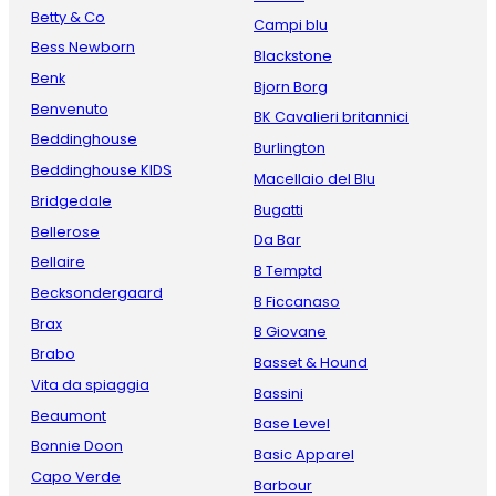
Betty & Co
Campi blu
Bess Newborn
Blackstone
Benk
Bjorn Borg
Benvenuto
BK Cavalieri britannici
Beddinghouse
Burlington
Beddinghouse KIDS
Macellaio del Blu
Bridgedale
Bugatti
Bellerose
Da Bar
Bellaire
B Temptd
Becksondergaard
B Ficcanaso
Brax
B Giovane
Brabo
Basset & Hound
Vita da spiaggia
Bassini
Beaumont
Base Level
Bonnie Doon
Basic Apparel
Capo Verde
Barbour