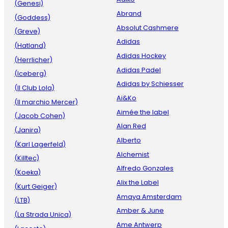
(Genesi)
Abrand
(Goddess)
Absolut Cashmere
(Greve)
Adidas
(Hatland)
Adidas Hockey
(Herrlicher)
Adidas Padel
(Iceberg)
Adidas by Schiesser
(Il Club Lola)
Ai&Ko
(Il marchio Mercer)
Aimée the label
(Jacob Cohen)
Alan Red
(Janira)
Alberto
(Karl Lagerfeld)
Alchemist
(Killtec)
Alfredo Gonzales
(Koeka)
Alix the Label
(Kurt Geiger)
Amaya Amsterdam
(LTB)
Amber & June
(La Strada Unica)
Ame Antwerp