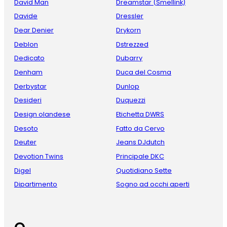
David Man
Dreamstar (Smellink)
Davide
Dressler
Dear Denier
Drykorn
Deblon
Dstrezzed
Dedicato
Dubarry
Denham
Duca del Cosma
Derbystar
Dunlop
Desideri
Duquezzi
Design olandese
Etichetta DWRS
Desoto
Fatto da Cervo
Deuter
Jeans DJdutch
Devotion Twins
Principale DKC
Digel
Quotidiano Sette
Dipartimento
Sogno ad occhi aperti