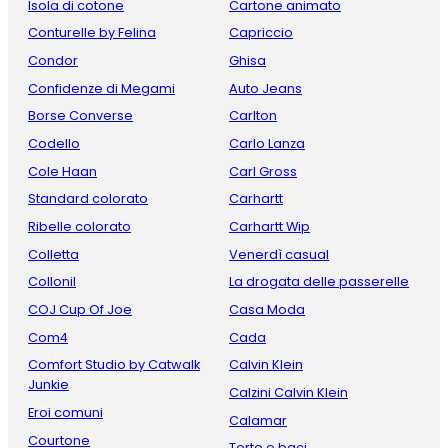
Isola di cotone
Cartone animato
Conturelle by Felina
Capriccio
Condor
Ghisa
Confidenze di Megami
Auto Jeans
Borse Converse
Carlton
Codello
Carlo Lanza
Cole Haan
Carl Gross
Standard colorato
Carhartt
Ribelle colorato
Carhartt Wip
Colletta
Venerdì casual
Collonil
La drogata delle passerelle
COJ Cup Of Joe
Casa Moda
Com4
Cada
Comfort Studio by Catwalk
Calvin Klein
Junkie
Calzini Calvin Klein
Eroi comuni
Calamar
Courtone
Torte e baci