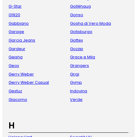
G-Star
Golléhaug
G1920
Gonso
Gabbiano
Gosha di Vero Moda
Garage
Gotisburgo
Garcia Jeans
Gottex
Gardeur
Gozzip
Geisha
Grace e Mila
Geox
Grangers
Gerry Weber
Grigi
Gerry Weber Casual
Gymp
Gestuz
Indovina
Giacomo
Verde
H