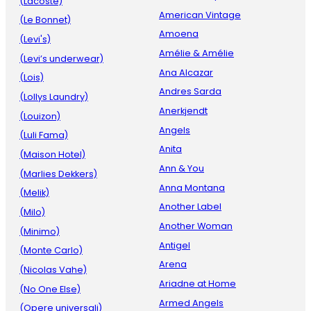
(Lacoste)
American Vintage
(Le Bonnet)
Amoena
(Levi's)
Amélie & Amélie
(Levi’s underwear)
Ana Alcazar
(Lois)
Andres Sarda
(Lollys Laundry)
Anerkjendt
(Louizon)
Angels
(Luli Fama)
Anita
(Maison Hotel)
Ann & You
(Marlies Dekkers)
Anna Montana
(Melik)
Another Label
(Milo)
Another Woman
(Minimo)
Antigel
(Monte Carlo)
Arena
(Nicolas Vahe)
Ariadne at Home
(No One Else)
Armed Angels
(Opere universali)