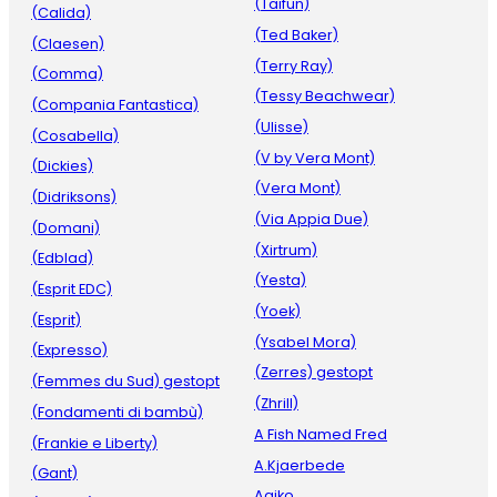
(Taifun)
(Calida)
(Ted Baker)
(Claesen)
(Terry Ray)
(Comma)
(Tessy Beachwear)
(Compania Fantastica)
(Ulisse)
(Cosabella)
(V by Vera Mont)
(Dickies)
(Vera Mont)
(Didriksons)
(Via Appia Due)
(Domani)
(Xirtrum)
(Edblad)
(Yesta)
(Esprit EDC)
(Yoek)
(Esprit)
(Ysabel Mora)
(Expresso)
(Zerres) gestopt
(Femmes du Sud) gestopt
(Zhrill)
(Fondamenti di bambù)
A Fish Named Fred
(Frankie e Liberty)
A.Kjaerbede
(Gant)
Aaiko