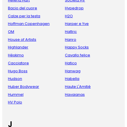
Helena Hart
Società HV
Bacio del cuore
Hypedrop
Calze per la testa
H2O
Hoffman Copenhagen
Harper e Yve
OM
Hattric
House of Artists
Hanro
Highlander
Happy Socks
Hèskimo
Cavallo felice
Cacciatore
Hatico
Hugo Boss
Hanwag
Hudson
Habella
Huber Bodywear
Haute L'Amitié
Hummel
Havaianas
HV Polo
J