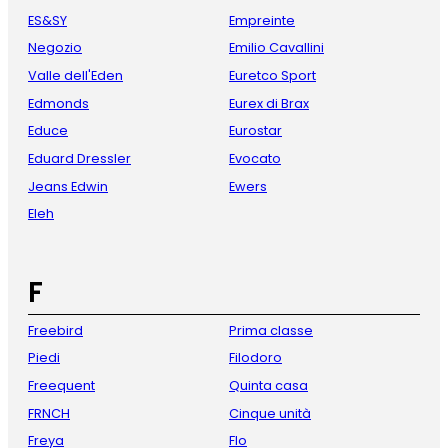
ES&SY
Empreinte
Negozio
Emilio Cavallini
Valle dell'Eden
Euretco Sport
Edmonds
Eurex di Brax
Educe
Eurostar
Eduard Dressler
Evocato
Jeans Edwin
Ewers
Eleh
F
Freebird
Prima classe
Piedi
Filodoro
Freequent
Quinta casa
FRNCH
Cinque unità
Freya
Flo