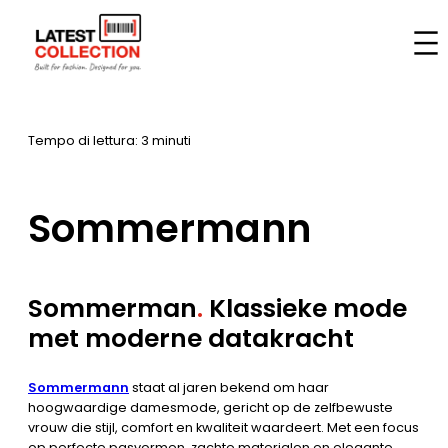
Vai
al
Casa
–
Marche
–
Sommermann
contenuto
Tempo di lettura: 3 minuti
Sommermann
Sommerman
.
Klassieke mode
met moderne datakracht
Sommermann
staat al jaren bekend om haar
hoogwaardige damesmode, gericht op de zelfbewuste
vrouw die stijl, comfort en kwaliteit waardeert. Met een focus
op perfecte pasvormen, zachte materialen en elegante