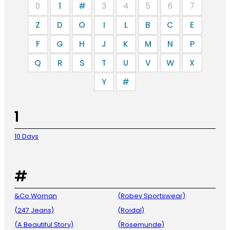
0
1
#
3
4
5
6
7
Z
D
O
I
L
B
C
E
F
G
H
J
K
M
N
P
Q
R
S
T
U
V
W
X
Y
#
1
10 Days
#
&Co Woman
(Robey Sportswear)
(247 Jeans)
(Roidal)
(A Beautiful Story)
(Rosemunde)