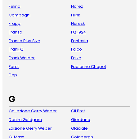
Felina
Florèz
Compagni
Fliink
Frapp
Fluresk
Fransa
FQ 1924
Fransa Plus Size
Fantasia
Frank Q
Falco
Frank Walder
Falke
Foret
Fabienne Chapot
Fiep
G
Collezione Gerry Weber
Gil Bret
Denim Goldgarn
Giordano
Edizione Gerry Weber
Glaciale
G-Maxx
Goldbergh