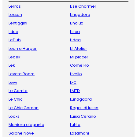
Lerros
Lise Charmel
Lexson
Lingadore
Lentiggini
Linolux
I due
Lisca
LeDub
Lidea
Leon e Harper
Lil Atelier
Lebek
Mi piace!
Leki
Come Flo
Levete Room
Livello
Levv
LFC
Le Comte
LMTD
Le Chic
Lundgaard
Le Chic Garcon
Regali di lusso
Looxs
Luisa Cerano
Maniera elegante
Luhta
Salone Nove
Lazamani