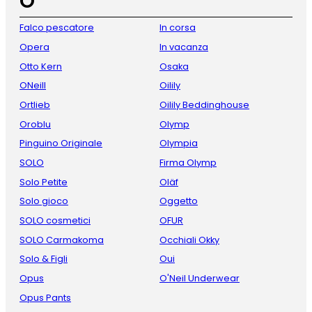
O
Falco pescatore
In corsa
Opera
In vacanza
Otto Kern
Osaka
ONeill
Oilily
Ortlieb
Oilily Beddinghouse
Oroblu
Olymp
Pinguino Originale
Olympia
SOLO
Firma Olymp
Solo Petite
Oläf
Solo gioco
Oggetto
SOLO cosmetici
OFUR
SOLO Carmakoma
Occhiali Okky
Solo & Figli
Oui
Opus
O'Neil Underwear
Opus Pants