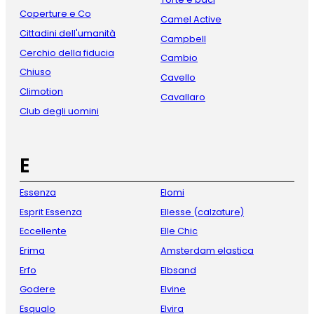
Coperture e Co
Camel Active
Cittadini dell'umanità
Campbell
Cerchio della fiducia
Cambio
Chiuso
Cavello
Climotion
Cavallaro
Club degli uomini
E
Essenza
Elomi
Esprit Essenza
Ellesse (calzature)
Eccellente
Elle Chic
Erima
Amsterdam elastica
Erfo
Elbsand
Godere
Elvine
Esqualo
Elvira