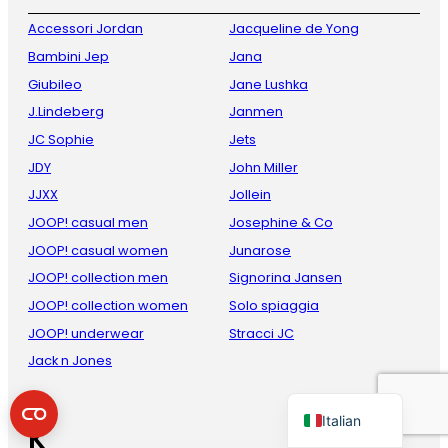
Accessori Jordan
Jacqueline de Yong
Bambini Jep
Jana
Giubileo
Jane Lushka
J.Lindeberg
Janmen
JC Sophie
Jets
JDY
John Miller
JJXX
Jollein
French
JOOP! casual men
Josephine & Co
JOOP! casual women
Junarose
Danish
JOOP! collection men
Signorina Jansen
Spanish
JOOP! collection women
Solo spiaggia
German
JOOP! underwear
Stracci JC
English
Jack n Jones
Dutch
Italian
K