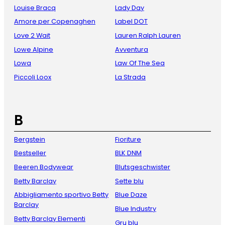
Louise Bracq
Lady Day
Amore per Copenaghen
Label DOT
Love 2 Wait
Lauren Ralph Lauren
Lowe Alpine
Avventura
Lowa
Law Of The Sea
Piccoli Loox
La Strada
B
Bergstein
Fioriture
Bestseller
BLK DNM
Beeren Bodywear
Blutsgeschwister
Betty Barclay
Sette blu
Abbigliamento sportivo Betty
Blue Daze
Barclay
Blue Industry
Betty Barclay Elementi
Gru blu