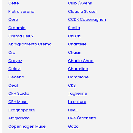
Cette
Club L'Avenir
Pietra serena
Claudia Sträter
Cero
CCDK Copenaghen
Creamie
Scelta
Crema Delux
Chi Chi
Abbigliamento Crema
Chantelle
Cro
Chasin
Croyez
Charlie Choe
Celavi
Charmline
Ceceba
Campione
Cecil
CKS
CPH Studio
Taglierine
CPH Muse
La cultura
Craghoppers
Cyell
Artigianato
C&S l'etichetta
Copenhagen Muse
Gatto