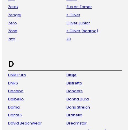
Zetex
Zus en Zomer
Zenggi
s Oliver
Zero
Oliver Junior
Zoso
s.Oliver (scarpe)
Zizo
Z8
D
DNM Puro
Dirkje
DNRS
Distretto
Dacapo
Donders
Dalbello
Donna Dura
Dama
Doris Streich
Dante6
Dranella
David Beachwear
Dreamstar