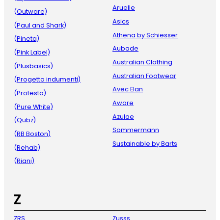
Aruelle
(Outware)
Asics
(Paul and Shark)
Athena by Schiesser
(Pineta)
Aubade
(Pink Label)
Australian Clothing
(Plusbasics)
Australian Footwear
(Progetto indumenti)
Avec Elan
(Protesta)
Aware
(Pure White)
Azulae
(Qubz)
Sommermann
(RB Boston)
Sustainable by Barts
(Rehab)
(Riani)
Z
ZRS
Zusss