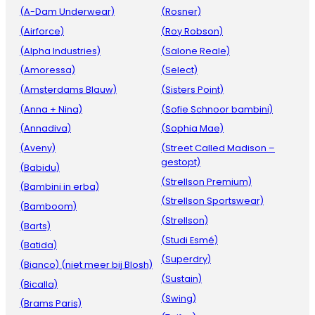
(A-Dam Underwear)
(Rosner)
(Airforce)
(Roy Robson)
(Alpha Industries)
(Salone Reale)
(Amoressa)
(Select)
(Amsterdams Blauw)
(Sisters Point)
(Anna + Nina)
(Sofie Schnoor bambini)
(Annadiva)
(Sophia Mae)
(Aveny)
(Street Called Madison –
gestopt)
(Babidu)
(Strellson Premium)
(Bambini in erba)
(Strellson Sportswear)
(Bamboom)
(Strellson)
(Barts)
(Studi Esmé)
(Batida)
(Superdry)
(Bianco) (niet meer bij Blosh)
(Sustain)
(Bicalla)
(Swing)
(Brams Paris)