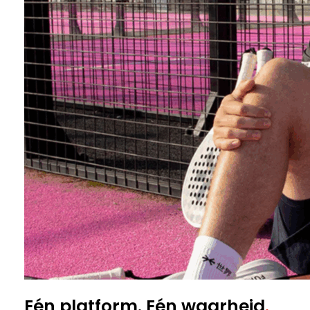
Eén platform. Eén waarheid
.