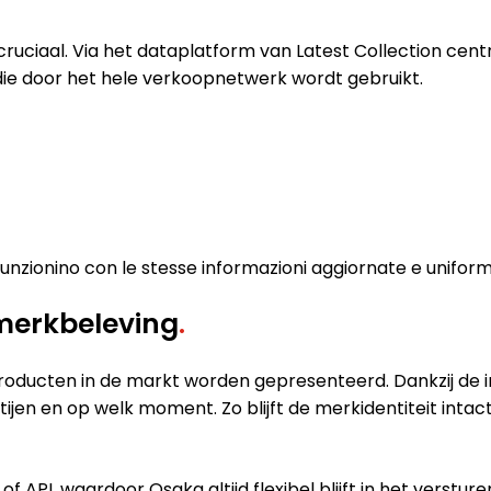
ruciaal. Via het dataplatform van Latest Collection cent
ie door het hele verkoopnetwerk wordt gebruikt.
funzionino con le stesse informazioni aggiornate e uniform
 merkbeleving
.
oducten in de markt worden gepresenteerd. Dankzij de i
jen en op welk moment. Zo blijft de merkidentiteit inta
f API, waardoor Osaka altijd flexibel blijft in het verstu