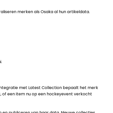
raliseren merken als Osaka al hun artikeldata.
i.
ntegratie met Latest Collection bepaalt het merk
ct, of een item nu op een hockeyevent verkocht
ren en publiceren van haar data. Nieuwe collecties