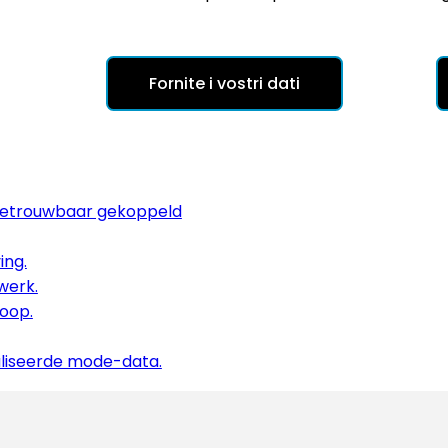
Fornite i vostri dati
n betrouwbaar gekoppeld
ing.
werk.
koop.
aliseerde mode-data.