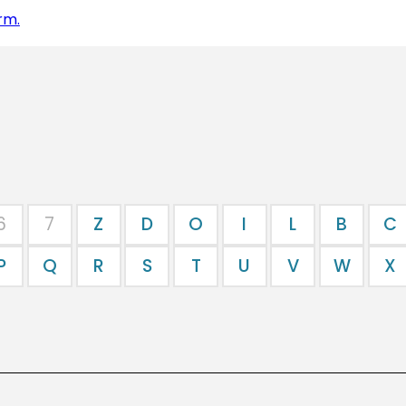
rm.
6
7
Z
D
O
I
L
B
C
P
Q
R
S
T
U
V
W
X