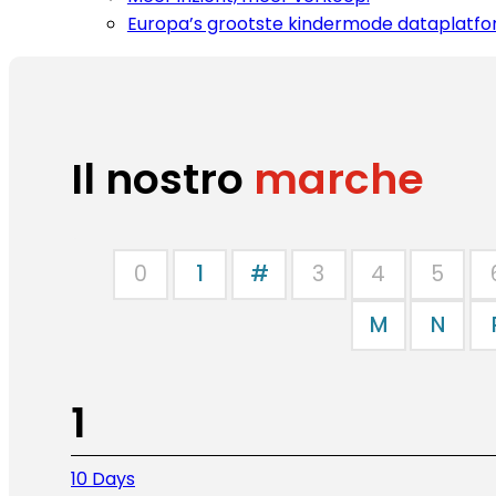
Europa’s grootste kindermode dataplatfo
Il nostro
marche
0
1
#
3
4
5
M
N
1
10 Days