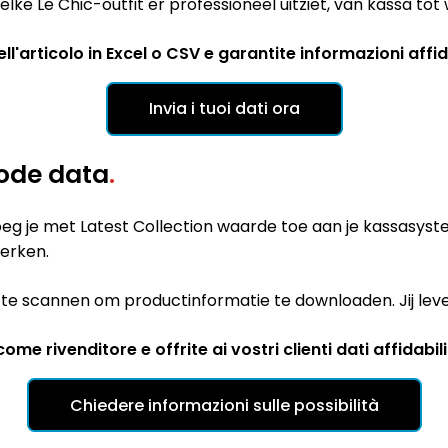
elke Le Chic-outfit er professioneel uitziet, van kassa to
l'articolo in Excel o CSV e garantite informazioni affida
Invia i tuoi dati ora
mode data
.
voeg je met Latest Collection waarde toe aan je kassasy
werken.
en te scannen om productinformatie te downloaden. Jij l
me rivenditore e offrite ai vostri clienti dati affidabili
Chiedere informazioni sulle possibilità