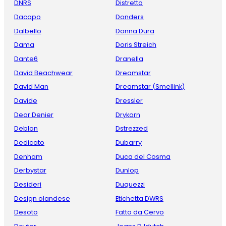
DNRS
Distretto
Dacapo
Donders
Dalbello
Donna Dura
Dama
Doris Streich
Dante6
Dranella
David Beachwear
Dreamstar
David Man
Dreamstar (Smellink)
Davide
Dressler
Dear Denier
Drykorn
Deblon
Dstrezzed
Dedicato
Dubarry
Denham
Duca del Cosma
Derbystar
Dunlop
Desideri
Duquezzi
Design olandese
Etichetta DWRS
Desoto
Fatto da Cervo