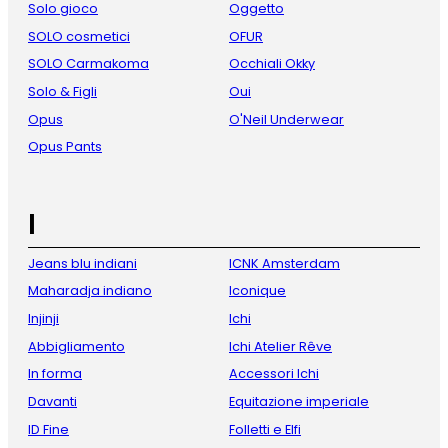
Solo gioco
Oggetto
SOLO cosmetici
OFUR
SOLO Carmakoma
Occhiali Okky
Solo & Figli
Oui
Opus
O'Neil Underwear
Opus Pants
I
Jeans blu indiani
ICNK Amsterdam
Maharadja indiano
Iconique
Injinji
Ichi
Abbigliamento
Ichi Atelier Rêve
In forma
Accessori Ichi
Davanti
Equitazione imperiale
ID Fine
Folletti e Elfi