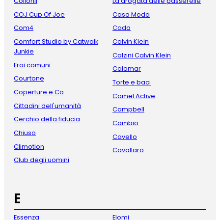
Collonil
La drogata delle passerelle
COJ Cup Of Joe
Casa Moda
Com4
Cada
Comfort Studio by Catwalk
Calvin Klein
Junkie
Calzini Calvin Klein
Eroi comuni
Calamar
Courtone
Torte e baci
Coperture e Co
Camel Active
Cittadini dell'umanità
Campbell
Cerchio della fiducia
Cambio
Chiuso
Cavello
Climotion
Cavallaro
Club degli uomini
E
Essenza
Elomi