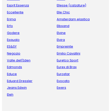
Esprit Essenza
Ellesse (calzature)
Eccellente
Elle Chic
Erima
Amsterdam elastica
Erfo
Elbsand
Godere
Elvine
Esqualo
Elvira
ES&SY
Empreinte
Negozio
Emilio Cavallini
Valle dell'Eden
Euretco Sport
Edmonds
Eurex di Brax
Educe
Eurostar
Eduard Dressler
Evocato
Jeans Edwin
Ewers
Eleh