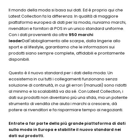
Il mondo della moda si basa sui dati. Ed è proprio qui che
Latest Collection fa la differenza. In qualità di maggiore
piattaforma europea di dati per la moda, riuniamo marchi,
rivenditori e fornitori di POS in un unico standard uniforme.
Con i dati provenienti da oltre
950 marchi
leader
Dall'abbigliamento alle scarpe, dalla lingerie allo
sport e al lifestyle, garantiamo che le informazioni sui
prodotti siano sempre complete, affidabili e prontamente
disponibili.
Questo è il nuovo standard per i dati della moda. Un
ecosistema in cui tutti i collegamenti funzionano senza
soluzione di continuità, in cui gli errori (manuali) sono ridotti
al minimo e la scalabilità va da sé. Con Latest Collection, i
dati sui prodotti non diventano più una sfida, ma un potente
strumento di vendita che aiuta i marchi a crescere, dà
potere ai rivenditori e fa risparmiare tempo ai negozianti.
Entrate a far parte della più grande piattaforma di dati
sulla moda in Europa e stabilite il nuovo standard nei
dati sui prodotti.