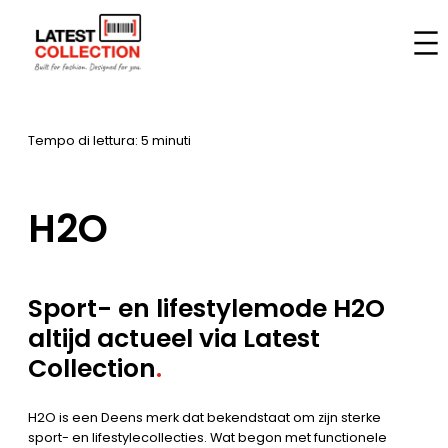
Vai
al
Casa
–
Marche
–
H2O
contenuto
Tempo di lettura: 5 minuti
H2O
Sport- en lifestylemode H2O
altijd actueel via Latest
Collection
.
H2O is een Deens merk dat bekendstaat om zijn sterke
sport- en lifestylecollecties. Wat begon met functionele