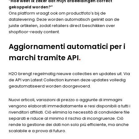
“Hoe weet ik zeker dat mijn afbeeldingen correct
gekoppeld worden?”
Ons platform vraagt ook om productfoto’s bij de
datalevering. Deze worden automatisch gelinkt aan de
juiste artikelen, zodat retailers direct beschikken over
shopfloor-ready content.
Aggiornamenti automatici per i
marchi tramite API
.
H2O brengt regelmatig nieuwe collecties en updates uit. Via
de API van Latest Collection kunnen deze updates volledig
geautomatiseerd worden doorgevoerd.
Nuovi articoli, variazioni di prezzo o aggiunte di immagini
vengono elaborati immediatamente e resi disponibili a tutti i
rivenditori affiliati. Ciò elimina la necessità di condividere file
separati e riduce al minimo il rischio di incongruenze. Ciò
rende la gestione dei dati non solo più efficiente, ma anche
scalabile e a prova di futuro.