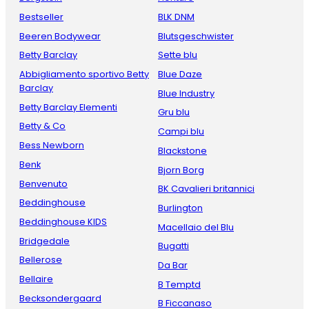
Bestseller
BLK DNM
Beeren Bodywear
Blutsgeschwister
Betty Barclay
Sette blu
Abbigliamento sportivo Betty
Blue Daze
Barclay
Blue Industry
Betty Barclay Elementi
Gru blu
Betty & Co
Campi blu
Bess Newborn
Blackstone
Benk
Bjorn Borg
Benvenuto
BK Cavalieri britannici
Beddinghouse
Burlington
Beddinghouse KIDS
Macellaio del Blu
Bridgedale
Bugatti
Bellerose
Da Bar
Bellaire
B Temptd
Becksondergaard
B Ficcanaso