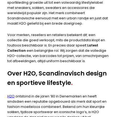
sportkleding groeide uit tot een volwaardig lifestylelabel
met sneakers, sokken, sweaters en accessoires die
wereldwijd populair zijn. Het merk combineert
Scandinavische eenvoud met een urban randje en juist dat
maakt H2O geliefd bij een brede doelgroep.
Voor merken, resellers en retailers betekent dit: een
collectie die goed verkoopt, mits de productdata klopt en
foutloos beschikbaar is. En precies daar speelt
Latest
Collection
een belangrijke rol. Wij zorgen dat de volledige
H2O-collectie, van barcodes tot prijzen, van omschrijvingen
tot afbeeldingen, altijd uniform beschikbaar is.
Over H2O, Scandinavisch design
en sportieve lifestyle
.
H2O
ontstond in de jaren ’80 in Denemarken en heeft
sindsdien een reputatie opgebouwd als merk dat sport en
fashion moeiteloos combineert. Bekend om hun kleurrijke
sokken, tijdloze sportswear en iconische logo’s, is H2O