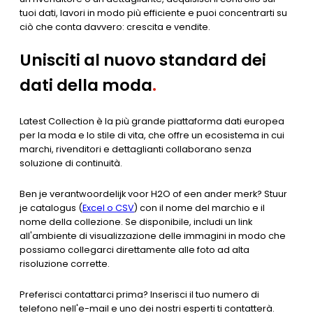
tuoi dati, lavori in modo più efficiente e puoi concentrarti su
ciò che conta davvero: crescita e vendite.
Unisciti al nuovo standard dei
dati della moda
.
Latest Collection è la più grande piattaforma dati europea
per la moda e lo stile di vita, che offre un ecosistema in cui
marchi, rivenditori e dettaglianti collaborano senza
soluzione di continuità.
Ben je verantwoordelijk voor H2O of een ander merk? Stuur
je catalogus (
Excel o CSV
) con il nome del marchio e il
nome della collezione. Se disponibile, includi un link
all'ambiente di visualizzazione delle immagini in modo che
possiamo collegarci direttamente alle foto ad alta
risoluzione corrette.
Preferisci contattarci prima? Inserisci il tuo numero di
telefono nell'e-mail e uno dei nostri esperti ti contatterà.