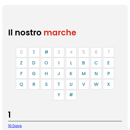
Il nostro
marche
0
1
#
3
4
5
6
7
Z
D
O
I
L
B
C
E
F
G
H
J
K
M
N
P
Q
R
S
T
U
V
W
X
Y
#
1
10 Days