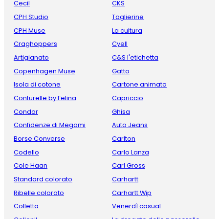
Cecil
CKS
CPH Studio
Taglierine
CPH Muse
La cultura
Craghoppers
Cyell
Artigianato
C&S l'etichetta
Copenhagen Muse
Gatto
Isola di cotone
Cartone animato
Conturelle by Felina
Capriccio
Condor
Ghisa
Confidenze di Megami
Auto Jeans
Borse Converse
Carlton
Codello
Carlo Lanza
Cole Haan
Carl Gross
Standard colorato
Carhartt
Ribelle colorato
Carhartt Wip
Colletta
Venerdì casual