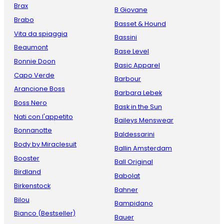
Brax
B Giovane
Brabo
Basset & Hound
Vita da spiaggia
Bassini
Beaumont
Base Level
Bonnie Doon
Basic Apparel
Capo Verde
Barbour
Arancione Boss
Barbara Lebek
Boss Nero
Bask in the Sun
Nati con l'appetito
Baileys Menswear
Bonnanotte
Baldessarini
Body by Miraclesuit
Ballin Amsterdam
Booster
Ball Original
Birdland
Babolat
Birkenstock
Bahner
Bilou
Bampidano
Bianco (Bestseller)
Bauer