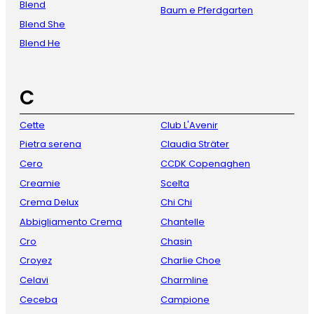
Blend
Baum e Pferdgarten
Blend She
Blend He
C
Cette
Club L'Avenir
Pietra serena
Claudia Sträter
Cero
CCDK Copenaghen
Creamie
Scelta
Crema Delux
Chi Chi
Abbigliamento Crema
Chantelle
Cro
Chasin
Croyez
Charlie Choe
Celavi
Charmline
Ceceba
Campione