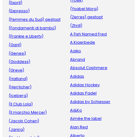
(Yoek)
(Esprit)
(Ysabel Mora)
(Expresso)
(Zerres) gestopt
(Femmes du Sud) gestopt
(Zhrill)
(Fondamenti di bambù)
A Fish Named Fred
(Frankie e Liberty)
A.Kjaerbede
(Gant)
Aaiko
(Genesi)
Abrand
(Goddess)
Absolut Cashmere
(Greve)
Adidas
(Hatland)
Adidas Hockey
(Herrlicher)
Adidas Padel
(Iceberg)
Adidas by Schiesser
(Il Club Lola)
Ai&Ko
(Il marchio Mercer)
Aimée the label
(Jacob Cohen)
Alan Red
(Janira)
Alberto