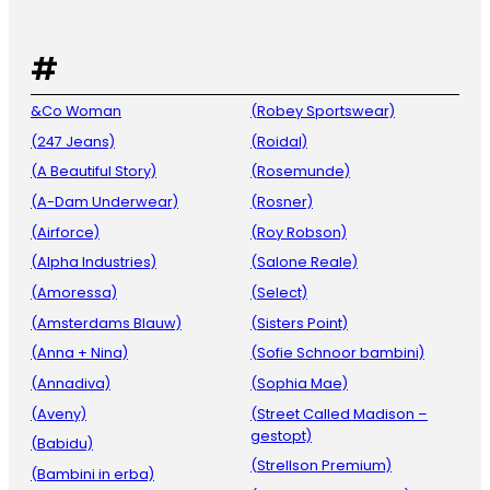
#
&Co Woman
(Robey Sportswear)
(247 Jeans)
(Roidal)
(A Beautiful Story)
(Rosemunde)
(A-Dam Underwear)
(Rosner)
(Airforce)
(Roy Robson)
(Alpha Industries)
(Salone Reale)
(Amoressa)
(Select)
(Amsterdams Blauw)
(Sisters Point)
(Anna + Nina)
(Sofie Schnoor bambini)
(Annadiva)
(Sophia Mae)
(Aveny)
(Street Called Madison –
gestopt)
(Babidu)
(Strellson Premium)
(Bambini in erba)