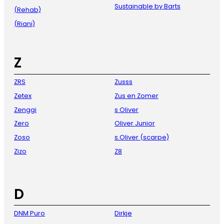
Sustainable by Barts
(Rehab)
(Riani)
Z
ZRS
Zusss
Zetex
Zus en Zomer
Zenggi
s Oliver
Zero
Oliver Junior
Zoso
s.Oliver (scarpe)
Zizo
Z8
D
DNM Puro
Dirkje