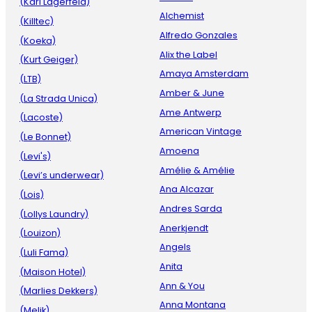
(Karl Lagerfeld)
Alchemist
(Killtec)
Alfredo Gonzales
(Koeka)
Alix the Label
(Kurt Geiger)
Amaya Amsterdam
(LTB)
Amber & June
(La Strada Unica)
Ame Antwerp
(Lacoste)
American Vintage
(Le Bonnet)
Amoena
(Levi's)
Amélie & Amélie
(Levi’s underwear)
Ana Alcazar
(Lois)
Andres Sarda
(Lollys Laundry)
Anerkjendt
(Louizon)
Angels
(Luli Fama)
Anita
(Maison Hotel)
Ann & You
(Marlies Dekkers)
Anna Montana
(Melik)