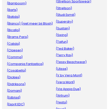
(Strellson Sportswear)
(Bamboom)
(Strellson)
(Barts)
(Studi Esmé)
(Batida)
(Superdry)
(Bianco) (niet meer bij Blosh)
(Sustain)
(Bicalla)
(Swing)
(Brams Paris)
(Taifun)
(Calida)
(Ted Baker)
(Claesen)
(Terry Ray)
(Comma)
(Tessy Beachwear)
(Compania Fantastica)
(Ulisse)
(Cosabella)
(V by Vera Mont)
(Dickies)
(Vera Mont)
(Didriksons)
(Via Appia Due)
(Domani)
(Xirtrum)
(Edblad)
(Yesta)
(Esprit EDC)