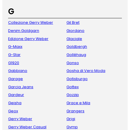
G
Collezione Gerry Weber
Gil Bret
Denim Goldgarn
Giordano
Edizione Gerry Weber
Glaciale
G-Maxx
Goldbergh
G-Star
Golléhaug
G1920
Gonso
Gabbiano
Gosha di Vero Moda
Garage
Gotisburgo
Garcia Jeans
Gottex
Gardeur
Gozzip
Geisha
Grace e Mila
Geox
Grangers
Gerry Weber
Grigi
Gerry Weber Casual
Gymp