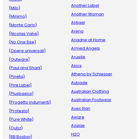
Another Label
(Milo)
Another Woman
(Minimo)
Antigel
(Monte Carlo)
Arena
(Nicolas Vahe)
Ariadne at Home
(No One Else)
Armed Angels
(Opere universali)
Aruelle
(Outware)
Asics
(Paul and Shark)
Athena by Schiesser
(Pineta)
Aubade
(Pink Label)
Australian Clothing
(Plusbasics)
Australian Footwear
(Progetto indumenti)
Avec Elan
(Protesta)
Aware
(Pure White)
Azulae
(Qubz)
H2O
(RB Boston)