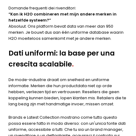
Domande frequenti dei rivenditori:
“Kan ik H2O combineren met mijn andere merken in
hetzelfde systeem?”
Absoluut. Ons platform bevat data van meer dan 950
merken. Je bouwt dus aan één uniforme database waarin
H2O moeiteloos samenkomt met je andere merken.
Dati uniformi: la base per una
crescita scalabile
.
De mode-industrie draait om snelheid en uniforme
informatie. Merken die hun productdata niet op orde
hebben, verliezen tijd en vertrouwen. Resellers die geen
koppeling kunnen bieden, lopen klanten mis. Retailers die te
lang bezig zijn met handmatige invoer, missen omzet.
Brands e Latest Collection mostrano come tutto questo
possa essere fatto in modo diverso: con un'unica fonte dati
uniforme, accessibile a tutti. Che tu sia un brand manager,
un rivenditore o un dettagliante, acquisisci il controllo sui