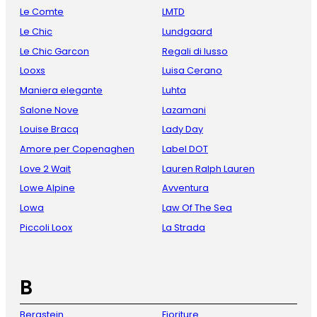
Le Comte
LMTD
Le Chic
Lundgaard
Le Chic Garcon
Regali di lusso
Looxs
Luisa Cerano
Maniera elegante
Luhta
Salone Nove
Lazamani
Louise Bracq
Lady Day
Amore per Copenaghen
Label DOT
Love 2 Wait
Lauren Ralph Lauren
Lowe Alpine
Avventura
Lowa
Law Of The Sea
Piccoli Loox
La Strada
B
Bergstein
Fioriture