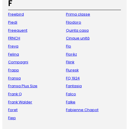
F
Freebird
Prima classe
Piedi
Filodoro
Freequent
Quinta casa
FRNCH
Cinque unità
Freya
Flo
Felina
Florèz
Compagni
Fliink
Frapp
Fluresk
Fransa
FQ 1924
Fransa Plus Size
Fantasia
Frank Q
Falco
Frank Walder
Falke
Foret
Fabienne Chapot
Fiep