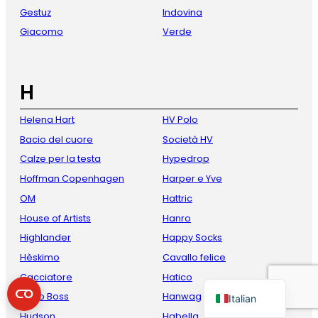
Gestuz
Indovina
Giacomo
Verde
H
Helena Hart
HV Polo
Bacio del cuore
Società HV
French
Calze per la testa
Hypedrop
Hoffman Copenhagen
Harper e Yve
Danish
OM
Hattric
Spanish
House of Artists
Hanro
German
Highlander
Happy Socks
English
Hèskimo
Cavallo felice
Dutch
Cacciatore
Hatico
Hugo Boss
Hanwag
Italian
Hudson
Habella