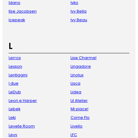
Idano
Ivko
Ilse Jacobsen
Ivy Bella
Icepeak
Ivy Beau
L
Lerros
Lise Charmel
Lexson
Lingadore
Lentiggini
Linolux
I due
Lisca
LeDub
Lidea
Leon e Harper
Lil Atelier
Lebek
Mi piace!
Leki
Come Flo
Levete Room
Livello
Levv
LFC