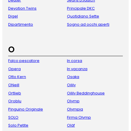
Deuter
Jeans DJdutch
Devotion Twins
Principale DKC
Digel
Quotidiano Sette
Dipartimento
Sogno ad occhi aperti
O
Falco pescatore
In corsa
Opera
In vacanza
Otto Kern
Osaka
ONeill
Oilily
Ortlieb
Oilily Beddinghouse
Oroblu
Olymp
Pinguino Originale
Olympia
SOLO
Firma Olymp
Solo Petite
Oläf