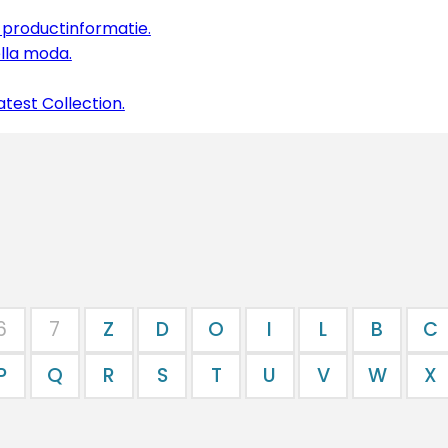
p productinformatie.
ella moda.
Latest Collection.
6
7
Z
D
O
I
L
B
C
P
Q
R
S
T
U
V
W
X