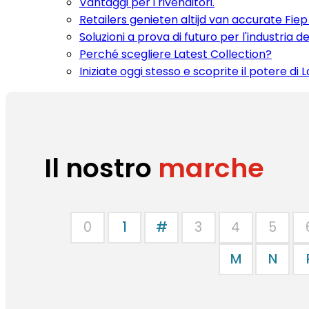
Vantaggi per i rivenditori.
Retailers genieten altijd van accurate Fie
Soluzioni a prova di futuro per l'industria d
Perché scegliere Latest Collection?
Iniziate oggi stesso e scoprite il potere di 
Il nostro
marche
0
1
#
3
4
5
M
N