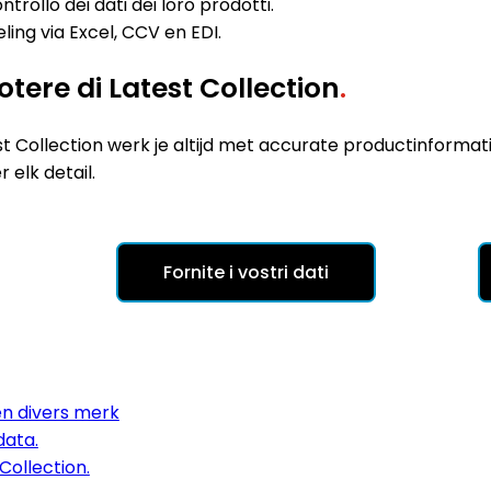
rollo dei dati dei loro prodotti.
ing via Excel, CCV en EDI.
potere di Latest Collection
.
test Collection werk je altijd met accurate productinform
elk detail.
Fornite i vostri dati
en divers merk
data.
Collection.