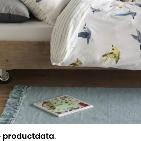
e productdata
.