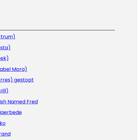
rtrum)
sta)
oek)
sabel Mora)
rres) gestopt
rill)
Fish Named Fred
Kjaerbede
iko
rand