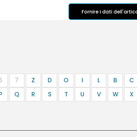
Fornire i dati dell'art
6
7
Z
D
O
I
L
B
C
P
Q
R
S
T
U
V
W
X