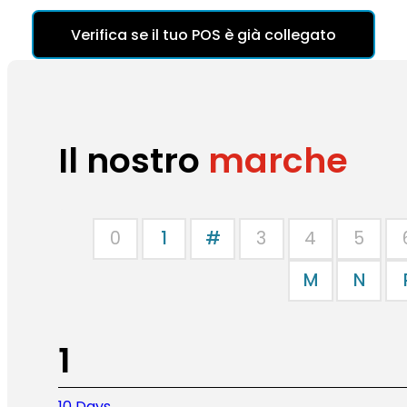
Verifica se il tuo POS è già collegato
Il nostro
marche
0
1
#
3
4
5
M
N
1
10 Days