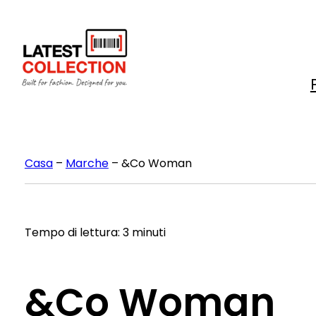
Vai
al
contenuto
Casa
–
Marche
–
&Co Woman
Tempo di lettura: 3 minuti
&Co Woman