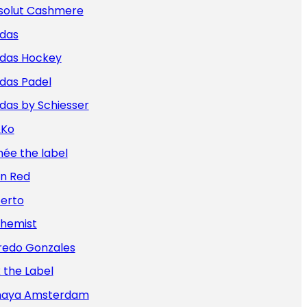
solut Cashmere
idas
idas Hockey
das Padel
das by Schiesser
&Ko
ée the label
an Red
berto
chemist
redo Gonzales
x the Label
aya Amsterdam