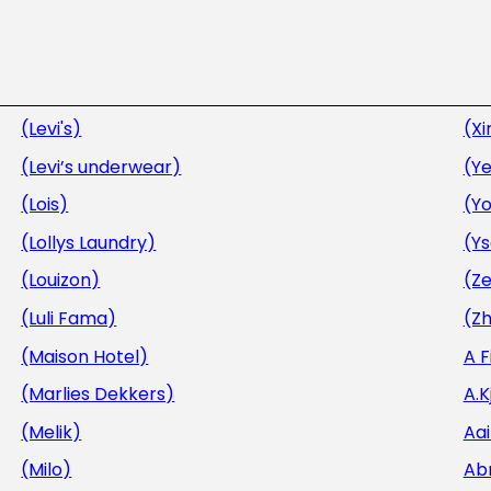
(Levi's)
(Xi
(Levi’s underwear)
(Ye
(Lois)
(Y
(Lollys Laundry)
(Y
(Louizon)
(Ze
(Luli Fama)
(Zh
(Maison Hotel)
A 
(Marlies Dekkers)
A.
(Melik)
Aa
(Milo)
Ab