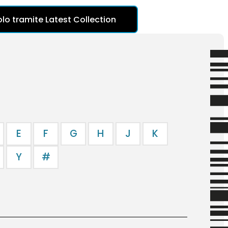
icolo tramite Latest Collection
E
F
G
H
J
K
Y
#