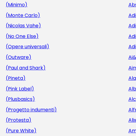
(Minimo)
Ab
(Monte Carlo)
Ad
(Nicolas Vahe)
Ad
(No One Else)
Adi
(Opere universali)
Adi
(Outware)
Ai
(Paul and Shark)
Aim
(Pineta)
Al
(Pink Label)
Al
(Plusbasics)
Al
(Progetto indumenti)
Alf
(Protesta)
Ali
(Pure White)
Am