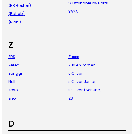
Sustainable by Barts
(RB Boston)
YAYA
(Rehab)
(Riani)
Z
ZRS
Zusss
Zetex
Zus en Zomer
Zenggi
s Oliver
Null
s Oliver Junior
Zoso
s.Oliver (Schuhe)
Zizo
Z8
D