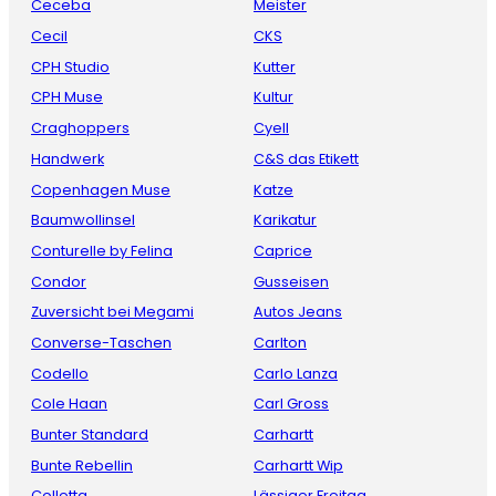
Ceceba
Meister
Cecil
CKS
CPH Studio
Kutter
CPH Muse
Kultur
Craghoppers
Cyell
Handwerk
C&S das Etikett
Copenhagen Muse
Katze
Baumwollinsel
Karikatur
Conturelle by Felina
Caprice
Condor
Gusseisen
Zuversicht bei Megami
Autos Jeans
Converse-Taschen
Carlton
Codello
Carlo Lanza
Cole Haan
Carl Gross
Bunter Standard
Carhartt
Bunte Rebellin
Carhartt Wip
Colletta
Lässiger Freitag