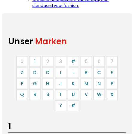
standaard voor fashion.
Unser
Marken
0
1
2
3
#
5
6
7
Z
D
O
I
L
B
C
E
F
G
H
J
K
M
N
P
Q
R
S
T
U
V
W
X
Y
#
1