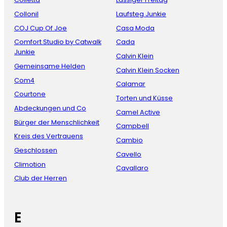
Collonil
Laufsteg Junkie
COJ Cup Of Joe
Casa Moda
Comfort Studio by Catwalk
Cada
Junkie
Calvin Klein
Gemeinsame Helden
Calvin Klein Socken
Com4
Calamar
Courtone
Torten und Küsse
Abdeckungen und Co
Camel Active
Bürger der Menschlichkeit
Campbell
Kreis des Vertrauens
Cambio
Geschlossen
Cavello
Climotion
Cavallaro
Club der Herren
E