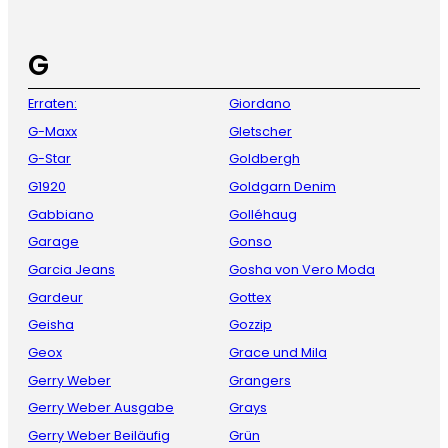
G
Erraten:
Giordano
G-Maxx
Gletscher
G-Star
Goldbergh
G1920
Goldgarn Denim
Gabbiano
Golléhaug
Garage
Gonso
Garcia Jeans
Gosha von Vero Moda
Gardeur
Gottex
Geisha
Gozzip
Geox
Grace und Mila
Gerry Weber
Grangers
Gerry Weber Ausgabe
Grays
Gerry Weber Beiläufig
Grün