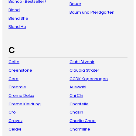
Bianco (Bestseller)
Bauer
Blend
Baum und Pferdgarten
Blend She
Blend He
C
Cette
Club L'Avenir
Creenstone
Claudia Sträter
Cero
CCDK Kopenhagen
Creamie
Auswahl
Creme Delux
Chi Chi
Creme Kleidung
Chantelle
Cro
Chasin
Croyez
Charlie Choe
Celavi
Charmline