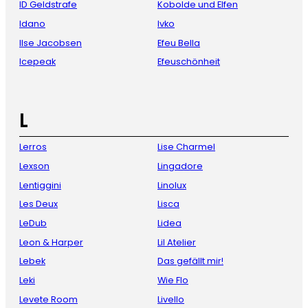
ID Geldstrafe
Kobolde und Elfen
Idano
Ivko
Ilse Jacobsen
Efeu Bella
Icepeak
Efeuschönheit
L
Lerros
Lise Charmel
Lexson
Lingadore
Lentiggini
Linolux
Les Deux
Lisca
LeDub
Lidea
Leon & Harper
Lil Atelier
Lebek
Das gefällt mir!
Leki
Wie Flo
Levete Room
Livello