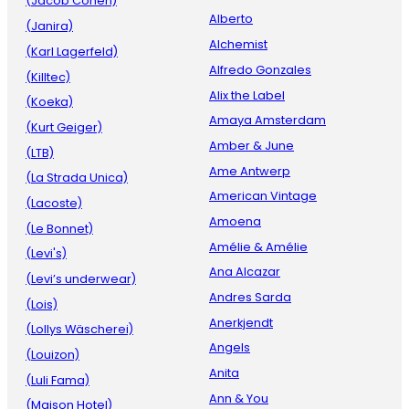
(Jacob Cohen)
Alberto
(Janira)
Alchemist
(Karl Lagerfeld)
Alfredo Gonzales
(Killtec)
Alix the Label
(Koeka)
Amaya Amsterdam
(Kurt Geiger)
Amber & June
(LTB)
Ame Antwerp
(La Strada Unica)
American Vintage
(Lacoste)
Amoena
(Le Bonnet)
Amélie & Amélie
(Levi's)
Ana Alcazar
(Levi’s underwear)
Andres Sarda
(Lois)
Anerkjendt
(Lollys Wäscherei)
Angels
(Louizon)
Anita
(Luli Fama)
Ann & You
(Maison Hotel)