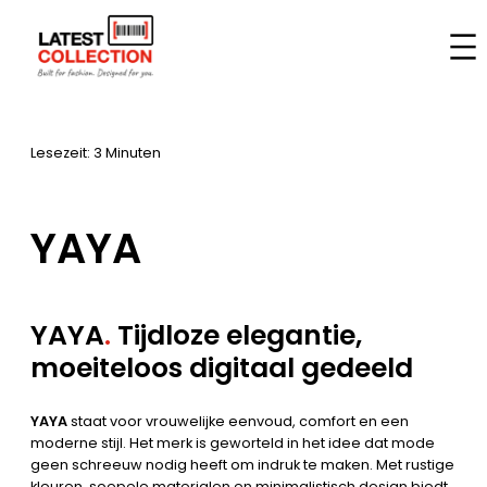
Zum
Inhalt
Startseite
–
Marken
–
YAYA
springen
Lesezeit: 3 Minuten
YAYA
YAYA
.
Tijdloze elegantie,
moeiteloos digitaal gedeeld
YAYA
staat voor vrouwelijke eenvoud, comfort en een
moderne stijl. Het merk is geworteld in het idee dat mode
geen schreeuw nodig heeft om indruk te maken. Met rustige
kleuren, soepele materialen en minimalistisch design biedt