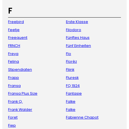
F
Freebird
Erste Klasse
Feetje
Filodoro
Freequent
Fünftes Haus
FRNCH
Fünf Einheiten
Freya
Flo
Felina
Florèz
Stipendiaten
Fliink
Frapp
Fluresk
Fransa
FQ 1924
Fransa Plus Size
Fantasie
Frank Q.
Falke
Frank Walder
Falke
Foret
Fabienne Chapot
Fiep