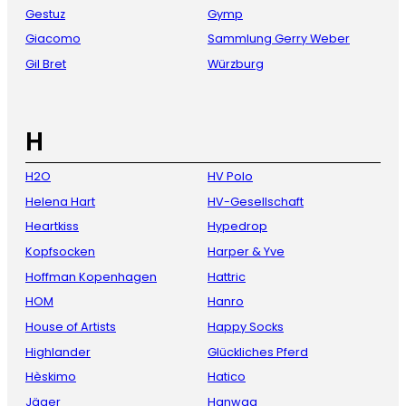
Gestuz
Gymp
Giacomo
Sammlung Gerry Weber
Gil Bret
Würzburg
H
H2O
HV Polo
Helena Hart
HV-Gesellschaft
Heartkiss
Hypedrop
Kopfsocken
Harper & Yve
Hoffman Kopenhagen
Hattric
HOM
Hanro
House of Artists
Happy Socks
Highlander
Glückliches Pferd
Hèskimo
Hatico
Jäger
Hanwag