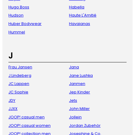
Hugo Boss
Habella
Hudson
Haute L'Amitié
Huber Bodywear
Havaianas
Hummel
J
Frau Jansen
Jana
J.Lindeberg
Jane Lushka
JC Lappen
Janmen
JC Sophie
Jep Kinder
JDY
Jets
JJXX
John Miller
JOOP! casual men
Jollein
JOOP! casual women
Jordan Zubehör
JOOP! collection men
Josephine & Co.