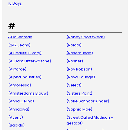
10 Days
#
&Co Woman
(Robey Sportswear)
(247 Jeans)
(Roidal)
(A Beautiful Story)
(Rosemunde)
(A-Dam Unterwäsche)
(Rosner)
(Airforce)
(Roy Robson)
(Alpha Industries)
(Royal Lounge)
(Amoressa)
(Select)
(Amsterdams Blauw)
(Sisters Point)
(Anna + Nina)
(Sofie Schnoor Kinder)
(Annadiva)
(Sophia Mae)
(Aveny)
(Street Called Madison –
gestopt)
(Babidu)