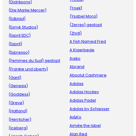
(Didriksons)
(Yoek)
(Die Marke Mercer)
(Ysabel Mora)
(Edblad)
(Zerres) gestopt
(Esmé Studios)
(Zhrill)
(Esprit EDC)
A Fish Named Fred
(Esprit)
A.Kjaerbede
(Expresso)
Aaiko
(Femmes du Sud) gestopt
Abrand
(Frankie und Liberty)
Absolut Cashmere
(Gant)
Adidas
(Genesis)
Adidas Hockey
(Goddess)
Adidas Padel
(Greve)
Adidas by Schiesser
(Hatland)
Ai&Ko
(Herrlicher)
Aimée the label
(Iceberg)
Alan Red