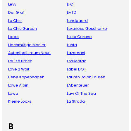
Levv
LFC
Der Graf
LMTD
Le Chic
Lundgaard
Le Chic Garcon
Luxuriöse Geschenke
Looxs
Luisa Cerano
Hochmütige Manier
Luhta
Aufenthaltsraum Neun
Lazamani
Louise Bracq
Frauentag
Love 2 Wait
Label DOT
Liebe Kopenhagen
Lauren Ralph Lauren
Lowe Alpin
LAbenteuer
Lowa
Law Of The Sea
Kleine Looxs
La Strada
B