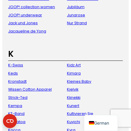
JOOP! collection women
Jubiläum
JOOP! underwear
Junarose
Jack und Jones
Nur Strand
Jacqueline de Yong
K
French
K-Swiss
Kidz Art
Keds
Kimara
Danish
Kronstadt
Kleines Baby
Italian
Wissen Cotton Apparel
Kjelvik
Spanish
Strick-Ted
Kknekki
English
Kempa
Kunert
Dutch
KT-Band
Kultivieren Sie
Krakatoa
Kuyichi
German
Kocca
Kyra