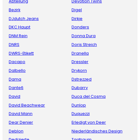
Abteilung
Devotion Twins
Bezirk
Digel
DJdutch Jeans
Dirkje
DKC Haupt
Donders
DNM Rein
Donna Dura
DNRS
Doris Streich
DWRS-Etikett
Dranella
Dacapo
Dressler
Dalbello
Drykorn
Dama
Dstrezzed
Dante6
Dubarry
David
Duca del Cosma
David Beachwear
Dunlop
David Mann
Duquezzi
Dear Denier
Erledigt von Deer
Deblon
Niederländisches Design
Dedizierte
Tagtraum