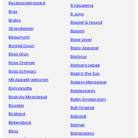
Becksondergaard
B neugierig
Brax
B Jung
Brabo
Basset & Hound
Strandleben
Bassini
Beaumont
Base Level
Bonnie Doon
Basic Apparel
Boss Grün
Barbour
Boss Orange
Barbara Lebek
Boss Schwarz
Bask in the Sun
Mit Appetit geboren
Baileys Menswear
Bonnanotte
Baldessarini
Body by Miraclesuit
Ballin Amsterdam
Booster
Ball Original
Birdland
Babolat
Birkenstock
Bahner
Bilou
Bampidano