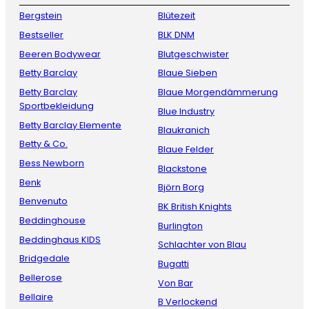
Bergstein
Blütezeit
Bestseller
BLK DNM
Beeren Bodywear
Blutgeschwister
Betty Barclay
Blaue Sieben
Betty Barclay
Blaue Morgendämmerung
Sportbekleidung
Blue Industry
Betty Barclay Elemente
Blaukranich
Betty & Co.
Blaue Felder
Bess Newborn
Blackstone
Benk
Björn Borg
Benvenuto
BK British Knights
Beddinghouse
Burlington
Beddinghaus KIDS
Schlachter von Blau
Bridgedale
Bugatti
Bellerose
Von Bar
Bellaire
B Verlockend