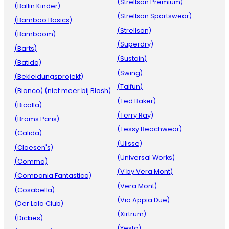
(Strellson Premium)
(Ballin Kinder)
(Strellson Sportswear)
(Bamboo Basics)
(Strellson)
(Bamboom)
(Superdry)
(Barts)
(Sustain)
(Batida)
(Swing)
(Bekleidungsprojekt)
(Taifun)
(Bianco) (niet meer bij Blosh)
(Ted Baker)
(Bicalla)
(Terry Ray)
(Brams Paris)
(Tessy Beachwear)
(Calida)
(Ulisse)
(Claesen's)
(Universal Works)
(Comma)
(V by Vera Mont)
(Compania Fantastica)
(Vera Mont)
(Cosabella)
(Via Appia Due)
(Der Lola Club)
(Xirtrum)
(Dickies)
(Yesta)