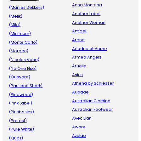
Anna Montana
(Marlies Dekkers)
Another Label
(Melik)
Another Woman
(Milo)
Antigel
(Minimum)
Arena
(Monte Carlo)
Ariadne at Home
(Morgen)
Armed Angels
(Nicolas Vahe)
Aruelle
(No One Else)
Asics
(Outware)
Athena by Schiesser
(Paul and Shark)
Aubade
(Pinewood)
Australian Clothing
(Pink Label)
Australian Footwear
(Plusbasics)
Avec Elan
(Protest)
Aware
(Pure White)
Azulae
(Qubz)