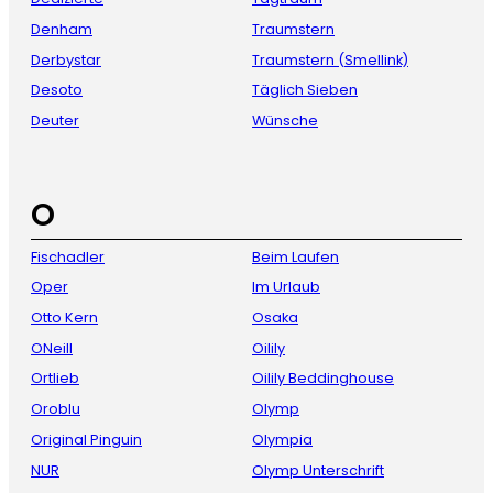
Denham
Traumstern
Derbystar
Traumstern (Smellink)
Desoto
Täglich Sieben
Deuter
Wünsche
O
Fischadler
Beim Laufen
Oper
Im Urlaub
Otto Kern
Osaka
ONeill
Oilily
Ortlieb
Oilily Beddinghouse
Oroblu
Olymp
Original Pinguin
Olympia
NUR
Olymp Unterschrift