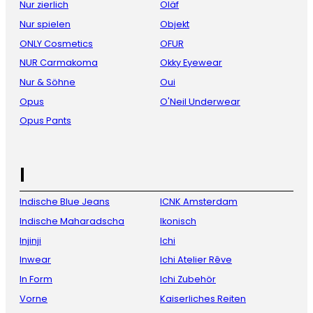
Nur zierlich
Oläf
Nur spielen
Objekt
ONLY Cosmetics
OFUR
NUR Carmakoma
Okky Eyewear
Nur & Söhne
Oui
Opus
O'Neil Underwear
Opus Pants
I
Indische Blue Jeans
ICNK Amsterdam
Indische Maharadscha
Ikonisch
Injinji
Ichi
Inwear
Ichi Atelier Rêve
In Form
Ichi Zubehör
Vorne
Kaiserliches Reiten