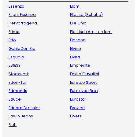
Essenza
Elomi
Esprit Essenza
Ellesse (Schuhe)
Hervorragend
Elle Chic
Erima
Elastisch Amsterdam
Erfo
Elbsand
Genießen Sie
Elvine
Esqualo
Elvira
ES&SY
Empreinte
Stockwerk
Emilio Cavallini
Eden-Tal
Euretco Sport
Edmonds
Eurex von Brax
Educe
Eurostar
Eduard Dressler
Evoziert
Edwin Jeans
Ewers
Eleh