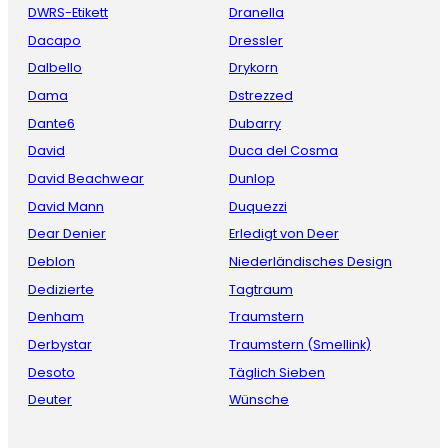
DWRS-Etikett
Dranella
Dacapo
Dressler
Dalbello
Drykorn
Dama
Dstrezzed
Dante6
Dubarry
David
Duca del Cosma
David Beachwear
Dunlop
David Mann
Duquezzi
Dear Denier
Erledigt von Deer
Deblon
Niederländisches Design
Dedizierte
Tagtraum
Denham
Traumstern
Derbystar
Traumstern (Smellink)
Desoto
Täglich Sieben
Deuter
Wünsche