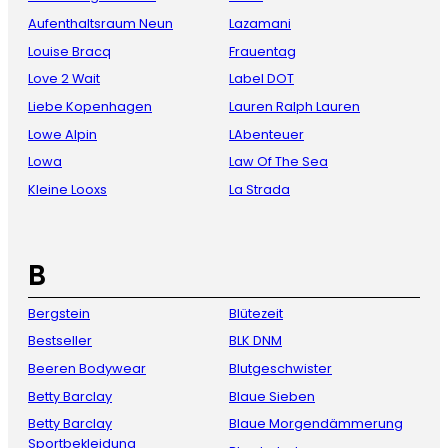
Aufenthaltsraum Neun
Lazamani
Louise Bracq
Frauentag
Love 2 Wait
Label DOT
Liebe Kopenhagen
Lauren Ralph Lauren
Lowe Alpin
LAbenteuer
Lowa
Law Of The Sea
Kleine Looxs
La Strada
B
Bergstein
Blütezeit
Bestseller
BLK DNM
Beeren Bodywear
Blutgeschwister
Betty Barclay
Blaue Sieben
Betty Barclay
Blaue Morgendämmerung
Sportbekleidung