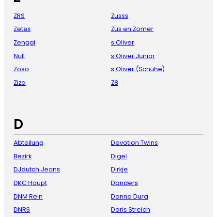
ZRS
Zusss
Zetex
Zus en Zomer
Zenggi
s Oliver
Null
s Oliver Junior
Zoso
s.Oliver (Schuhe)
Zizo
Z8
D
Abteilung
Devotion Twins
Bezirk
Digel
DJdutch Jeans
Dirkje
DKC Haupt
Donders
DNM Rein
Donna Dura
DNRS
Doris Streich