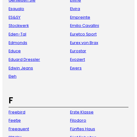
Genießen Sie
Elvine
Esqualo
Elvira
ES&SY
Empreinte
Stockwerk
Emilio Cavallini
Eden-Tal
Euretco Sport
Edmonds
Eurex von Brax
Educe
Eurostar
Eduard Dressler
Evoziert
Edwin Jeans
Ewers
Eleh
F
Freebird
Erste Klasse
Feetje
Filodoro
Freequent
Fünftes Haus