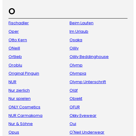
O
Fischadler
Beim Laufen
Oper
Im Urlaub
Otto Kern
Osaka
ONeill
Oilily
Ortlieb
Oilily Beddinghouse
Oroblu
Olymp
Original Pinguin
Olympia
NUR
Olymp Unterschrift
Nur zierlich
Oläf
Nur spielen
Objekt
ONLY Cosmetics
OFUR
NUR Carmakoma
Okky Eyewear
Nur & Söhne
Oui
Opus
O'Neil Underwear