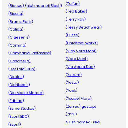
(Taifun)
(Bianco) (niet meer bij Blosh)
(Ted Baker)
(Bicalla)
(Terry Ray)
(Brams Paris)
(Tessy Beachwear)
(Calida)
(Ulisse)
(Claesen's)
(Universal Works)
(Comma)
(V by Vera Mont)
(Compania Fantastica)
(Vera Mont)
(Cosabella)
(Via Appia Due)
(Der Lola Club)
(Xirtrum)
(Dickies)
(Yesta)
(Didriksons)
(Yoek)
(Die Marke Mercer)
(Ysabel Mora)
(Edblad)
(Zerres) gestopt
(Esmé Studios)
(Zhrill)
(Esprit EDC)
A Fish Named Fred
(Esprit)