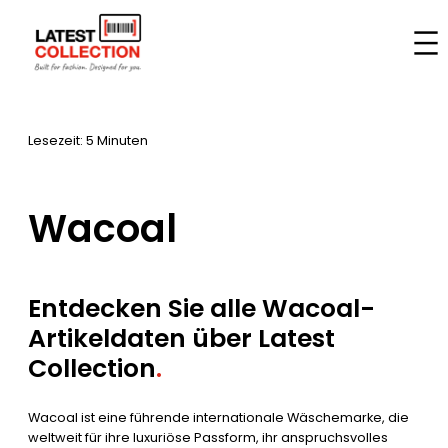
Zum
Inhalt
Startseite
–
Marken
–
Wacoal
springen
Lesezeit: 5 Minuten
Wacoal
Entdecken Sie alle Wacoal-
Artikeldaten über Latest
Collection
.
Wacoal ist eine führende internationale Wäschemarke, die
weltweit für ihre luxuriöse Passform, ihr anspruchsvolles