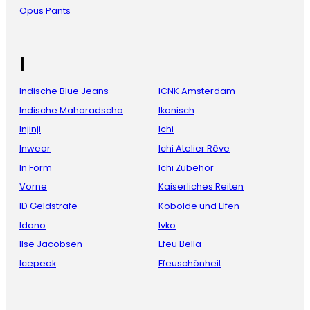
Opus Pants
I
Indische Blue Jeans
ICNK Amsterdam
Indische Maharadscha
Ikonisch
Injinji
Ichi
Inwear
Ichi Atelier Rêve
In Form
Ichi Zubehör
Vorne
Kaiserliches Reiten
ID Geldstrafe
Kobolde und Elfen
Idano
Ivko
Ilse Jacobsen
Efeu Bella
Icepeak
Efeuschönheit