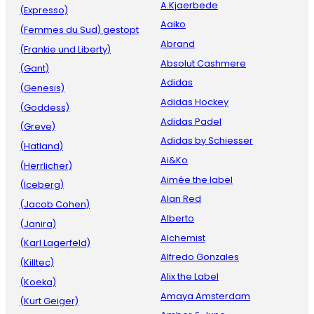
A.Kjaerbede
(Expresso)
Aaiko
(Femmes du Sud) gestopt
Abrand
(Frankie und Liberty)
Absolut Cashmere
(Gant)
Adidas
(Genesis)
Adidas Hockey
(Goddess)
Adidas Padel
(Greve)
Adidas by Schiesser
(Hatland)
Ai&Ko
(Herrlicher)
Aimée the label
(Iceberg)
Alan Red
(Jacob Cohen)
Alberto
(Janira)
Alchemist
(Karl Lagerfeld)
Alfredo Gonzales
(Killtec)
Alix the Label
(Koeka)
Amaya Amsterdam
(Kurt Geiger)