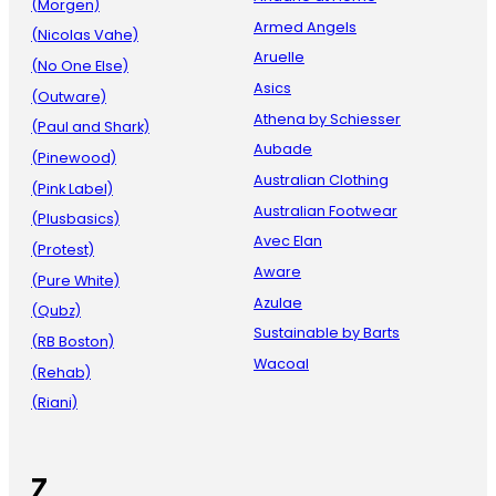
(Morgen)
Armed Angels
(Nicolas Vahe)
Aruelle
(No One Else)
Asics
(Outware)
Athena by Schiesser
(Paul and Shark)
Aubade
(Pinewood)
Australian Clothing
(Pink Label)
Australian Footwear
(Plusbasics)
Avec Elan
(Protest)
Aware
(Pure White)
Azulae
(Qubz)
Sustainable by Barts
(RB Boston)
Wacoal
(Rehab)
(Riani)
Z