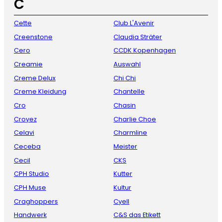
C
Cette
Club L'Avenir
Creenstone
Claudia Sträter
Cero
CCDK Kopenhagen
Creamie
Auswahl
Creme Delux
Chi Chi
Creme Kleidung
Chantelle
Cro
Chasin
Croyez
Charlie Choe
Celavi
Charmline
Ceceba
Meister
Cecil
CKS
CPH Studio
Kutter
CPH Muse
Kultur
Craghoppers
Cyell
Handwerk
C&S das Etikett