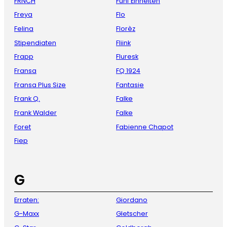
FRNCH
Fünf Einheiten
Freya
Flo
Felina
Florèz
Stipendiaten
Fliink
Frapp
Fluresk
Fransa
FQ 1924
Fransa Plus Size
Fantasie
Frank Q.
Falke
Frank Walder
Falke
Foret
Fabienne Chapot
Fiep
G
Erraten:
Giordano
G-Maxx
Gletscher