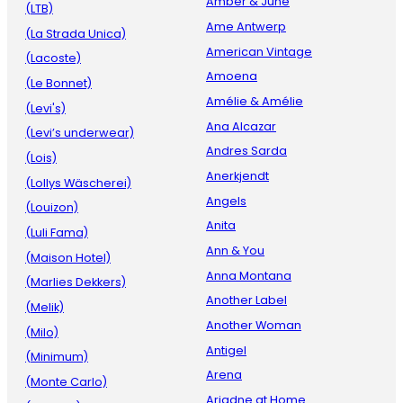
Amber & June
(LTB)
Ame Antwerp
(La Strada Unica)
American Vintage
(Lacoste)
Amoena
(Le Bonnet)
Amélie & Amélie
(Levi's)
Ana Alcazar
(Levi’s underwear)
Andres Sarda
(Lois)
Anerkjendt
(Lollys Wäscherei)
Angels
(Louizon)
Anita
(Luli Fama)
Ann & You
(Maison Hotel)
Anna Montana
(Marlies Dekkers)
Another Label
(Melik)
Another Woman
(Milo)
Antigel
(Minimum)
Arena
(Monte Carlo)
Ariadne at Home