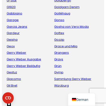
G-Star
Goldbergh
G1920
Goldgarn Denim
Gabbiano
Golléhaug
Garage
Gonso
Garcia Jeans
Gosha von Vero Moda
Gardeur
Gottex
Geisha
Gozzip
Geox
Grace und Mila
French
Gerry Weber
Grangers
Gerry Weber Ausgabe
Grays
Danish
Gerry Weber Beiläufig
Grün
Italian
Gestuz
Gymp
Spanish
Giacomo
Sammlung Gerry Weber
English
Gil Bret
Würzburg
Dutch
German
H