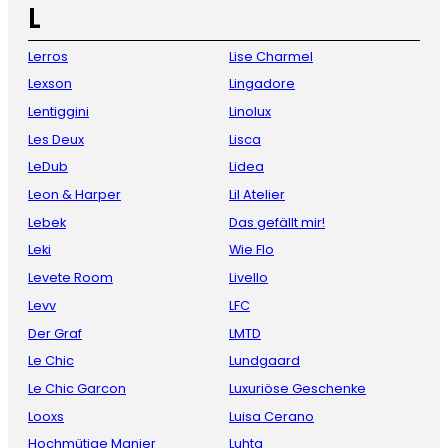
L
Lerros
Lise Charmel
Lexson
Lingadore
Lentiggini
Linolux
Les Deux
Lisca
LeDub
Lidea
Leon & Harper
Lil Atelier
Lebek
Das gefällt mir!
Leki
Wie Flo
Levete Room
Livello
Levv
LFC
Der Graf
LMTD
Le Chic
Lundgaard
Le Chic Garcon
Luxuriöse Geschenke
Looxs
Luisa Cerano
Hochmütige Manier
Luhta