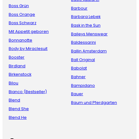
Boss Grün
Barbour
Boss Orange
Barbara Lebek
Boss Schwarz
Bask in the Sun
Mit Appetit geboren
Baileys Menswear
Bonnanotte
Baldessarini
Body by Miraclesuit
Ballin Amsterdam
Booster
Ball Original
Birdland
Babolat
Birkenstock
Bahner
Bilou
Bampidano
Bianco (Bestseller)
Bauer
Blend
Baum und Pferdgarten
Blend She
Blend He