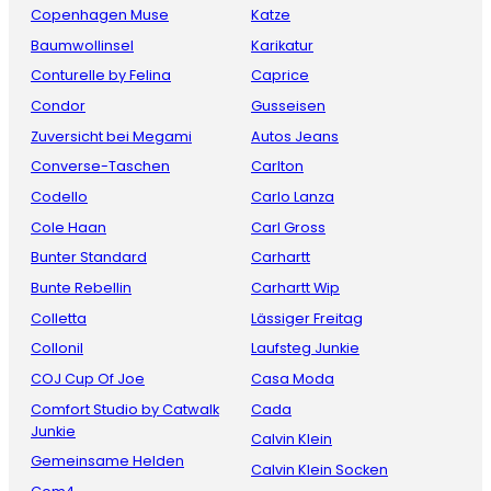
Copenhagen Muse
Katze
Baumwollinsel
Karikatur
Conturelle by Felina
Caprice
Condor
Gusseisen
Zuversicht bei Megami
Autos Jeans
Converse-Taschen
Carlton
Codello
Carlo Lanza
Cole Haan
Carl Gross
Bunter Standard
Carhartt
Bunte Rebellin
Carhartt Wip
Colletta
Lässiger Freitag
Collonil
Laufsteg Junkie
COJ Cup Of Joe
Casa Moda
Comfort Studio by Catwalk
Cada
Junkie
Calvin Klein
Gemeinsame Helden
Calvin Klein Socken