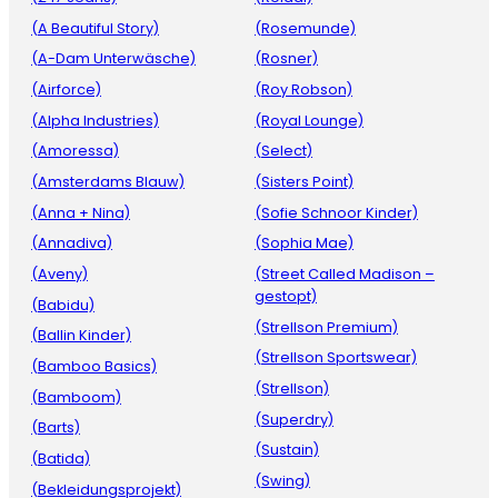
(A Beautiful Story)
(Rosemunde)
(A-Dam Unterwäsche)
(Rosner)
(Airforce)
(Roy Robson)
(Alpha Industries)
(Royal Lounge)
(Amoressa)
(Select)
(Amsterdams Blauw)
(Sisters Point)
(Anna + Nina)
(Sofie Schnoor Kinder)
(Annadiva)
(Sophia Mae)
(Aveny)
(Street Called Madison –
gestopt)
(Babidu)
(Strellson Premium)
(Ballin Kinder)
(Strellson Sportswear)
(Bamboo Basics)
(Strellson)
(Bamboom)
(Superdry)
(Barts)
(Sustain)
(Batida)
(Swing)
(Bekleidungsprojekt)