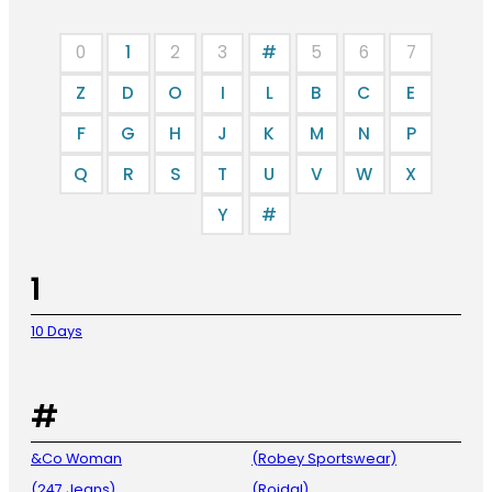
0
1
2
3
#
5
6
7
Z
D
O
I
L
B
C
E
F
G
H
J
K
M
N
P
Q
R
S
T
U
V
W
X
Y
#
1
10 Days
#
&Co Woman
(Robey Sportswear)
(247 Jeans)
(Roidal)