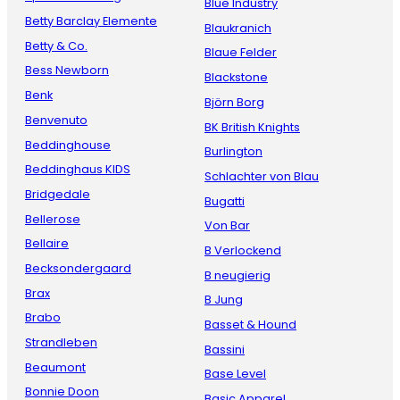
Blue Industry
Betty Barclay Elemente
Blaukranich
Betty & Co.
Blaue Felder
Bess Newborn
Blackstone
Benk
Björn Borg
Benvenuto
BK British Knights
Beddinghouse
Burlington
Beddinghaus KIDS
Schlachter von Blau
Bridgedale
Bugatti
Bellerose
Von Bar
Bellaire
B Verlockend
Becksondergaard
B neugierig
Brax
B Jung
Brabo
Basset & Hound
Strandleben
Bassini
Beaumont
Base Level
Bonnie Doon
Basic Apparel