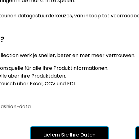
ngen in de markt in te spelen.
eunen datagestuurde keuzes, van inkoop tot voorraadb
n?
Collection werk je sneller, beter en met meer vertrouwen.
onsquelle für alle Ihre Produktinformationen.
lle über ihre Produktdaten.
ausch über Excel, CCV und EDI.
fashion-data.
Liefern Sie Ihre Daten