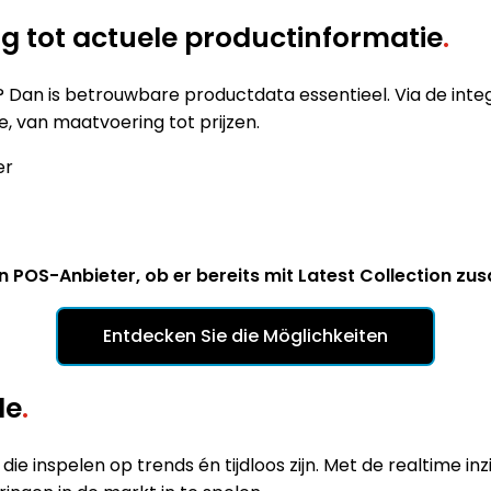
ng tot actuele productinformatie
.
? Dan is betrouwbare productdata essentieel. Via de int
, van maatvoering tot prijzen.
er
en POS-Anbieter, ob er bereits mit Latest Collection z
Entdecken Sie die Möglichkeiten
de
.
ie inspelen op trends én tijdloos zijn. Met de realtime i