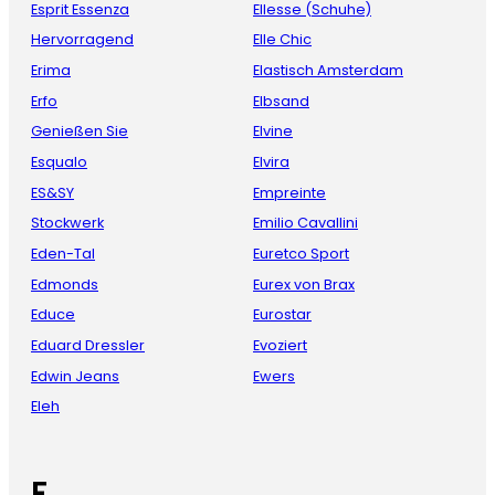
Esprit Essenza
Ellesse (Schuhe)
Hervorragend
Elle Chic
Erima
Elastisch Amsterdam
Erfo
Elbsand
Genießen Sie
Elvine
Esqualo
Elvira
ES&SY
Empreinte
Stockwerk
Emilio Cavallini
Eden-Tal
Euretco Sport
Edmonds
Eurex von Brax
Educe
Eurostar
Eduard Dressler
Evoziert
Edwin Jeans
Ewers
Eleh
F