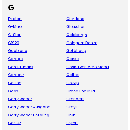
G
Erraten:
Giordano
G-Maxx
Gletscher
G-Star
Goldbergh
G1920
Goldgarn Denim
Gabbiano
Golléhaug
Garage
Gonso
Garcia Jeans
Gosha von Vero Moda
Gardeur
Gottex
Geisha
Gozzip
Geox
Grace und Mila
Gerry Weber
Grangers
Gerry Weber Ausgabe
Grays
Gerry Weber Beiläufig
Grün
Gestuz
Gymp