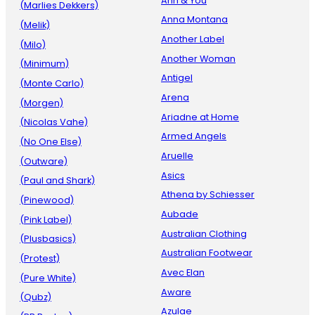
Ann & You
(Marlies Dekkers)
Anna Montana
(Melik)
Another Label
(Milo)
Another Woman
(Minimum)
Antigel
(Monte Carlo)
Arena
(Morgen)
Ariadne at Home
(Nicolas Vahe)
Armed Angels
(No One Else)
Aruelle
(Outware)
Asics
(Paul and Shark)
Athena by Schiesser
(Pinewood)
Aubade
(Pink Label)
Australian Clothing
(Plusbasics)
Australian Footwear
(Protest)
Avec Elan
(Pure White)
Aware
(Qubz)
Azulae