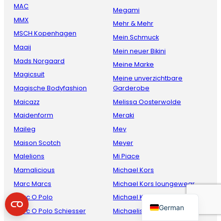
MAC
Megami
MMX
Mehr & Mehr
MSCH Kopenhagen
Mein Schmuck
Maaij
Mein neuer Bikini
Mads Norgaard
Meine Marke
Magicsuit
Meine unverzichtbare
Magische Bodyfashion
Garderobe
Maicazz
Melissa Oosterwolde
French
Maidenform
Meraki
Danish
Maileg
Mey
Italian
Maison Scotch
Meyer
Malelions
Mi Piace
Spanish
Mamalicious
Michael Kors
English
Marc Marcs
Michael Kors loungewear
Dutch
Marc O Polo
Michael Kors underwear
German
Marc O Polo Schiesser
Michaelis