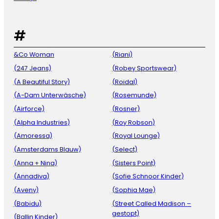
#
&Co Woman
(Riani)
(247 Jeans)
(Robey Sportswear)
(A Beautiful Story)
(Roidal)
(A-Dam Unterwäsche)
(Rosemunde)
(Airforce)
(Rosner)
(Alpha Industries)
(Roy Robson)
(Amoressa)
(Royal Lounge)
(Amsterdams Blauw)
(Select)
(Anna + Nina)
(Sisters Point)
(Annadiva)
(Sofie Schnoor Kinder)
(Aveny)
(Sophia Mae)
(Babidu)
(Street Called Madison –
gestopt)
(Ballin Kinder)