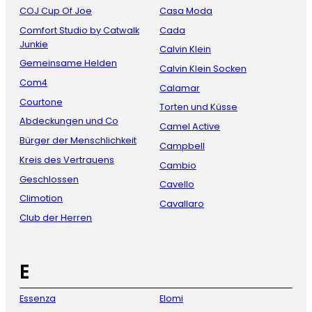
COJ Cup Of Joe
Casa Moda
Comfort Studio by Catwalk
Cada
Junkie
Calvin Klein
Gemeinsame Helden
Calvin Klein Socken
Com4
Calamar
Courtone
Torten und Küsse
Abdeckungen und Co
Camel Active
Bürger der Menschlichkeit
Campbell
Kreis des Vertrauens
Cambio
Geschlossen
Cavello
Climotion
Cavallaro
Club der Herren
E
Essenza
Elomi