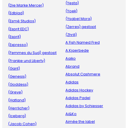
(Yesta)
(Die Marke Mercer)
(Yoek)
(Edblad)
(Ysabel Mora)
(Esmé Studios)
(Zerres) gestopt
(Esprit EDC)
(Zhrill)
(Esprit)
A Fish Named Fred
(Expresso)
A.Kjaerbede
(Femmes du Sud) gestopt
Aaiko
(Frankie und Liberty)
Abrand
(Gant)
Absolut Cashmere
(Genesis)
Adidas
(Goddess)
Adidas Hockey
(Greve)
Adidas Padel
(Hatland)
Adidas by Schiesser
(Herrlicher)
Ai&Ko
(Iceberg)
Aimée the label
(Jacob Cohen)