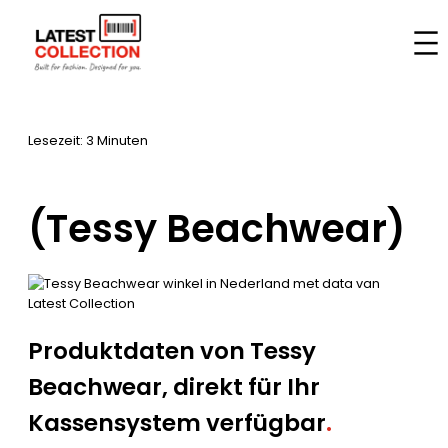
Zum
Inhalt
Startseite
–
Marken
–
(Tessy Beachwear)
springen
Lesezeit: 3 Minuten
(Tessy Beachwear)
Produktdaten von Tessy
Beachwear, direkt für Ihr
Kassensystem verfügbar
.