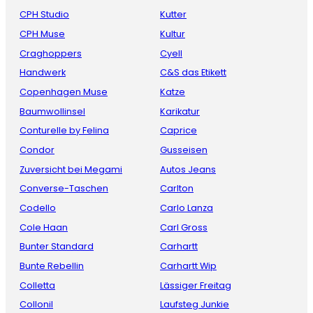
CPH Studio
Kutter
CPH Muse
Kultur
Craghoppers
Cyell
Handwerk
C&S das Etikett
Copenhagen Muse
Katze
Baumwollinsel
Karikatur
Conturelle by Felina
Caprice
Condor
Gusseisen
Zuversicht bei Megami
Autos Jeans
Converse-Taschen
Carlton
Codello
Carlo Lanza
Cole Haan
Carl Gross
Bunter Standard
Carhartt
Bunte Rebellin
Carhartt Wip
Colletta
Lässiger Freitag
Collonil
Laufsteg Junkie