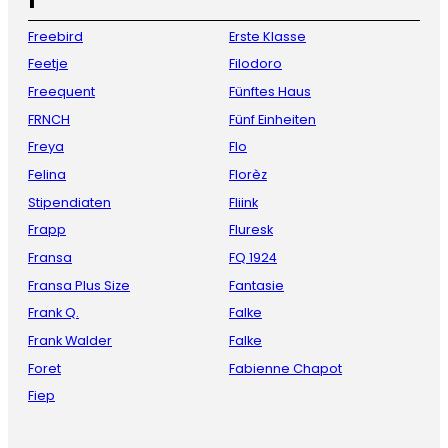
Freebird
Erste Klasse
Feetje
Filodoro
Freequent
Fünftes Haus
FRNCH
Fünf Einheiten
Freya
Flo
Felina
Florèz
Stipendiaten
Fliink
Frapp
Fluresk
Fransa
FQ 1924
Fransa Plus Size
Fantasie
Frank Q.
Falke
Frank Walder
Falke
Foret
Fabienne Chapot
Fiep