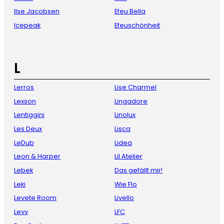
Ilse Jacobsen
Efeu Bella
Icepeak
Efeuschönheit
L
Lerros
Lise Charmel
Lexson
Lingadore
Lentiggini
Linolux
Les Deux
Lisca
LeDub
Lidea
Leon & Harper
Lil Atelier
Lebek
Das gefällt mir!
Leki
Wie Flo
Levete Room
Livello
Levv
LFC