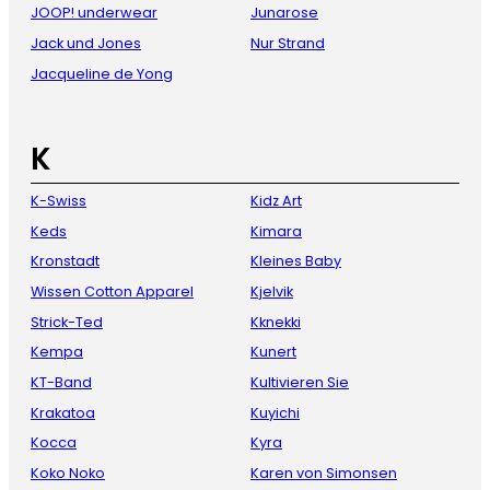
JOOP! underwear
Junarose
Jack und Jones
Nur Strand
Jacqueline de Yong
K
K-Swiss
Kidz Art
Keds
Kimara
Kronstadt
Kleines Baby
Wissen Cotton Apparel
Kjelvik
Strick-Ted
Kknekki
Kempa
Kunert
KT-Band
Kultivieren Sie
Krakatoa
Kuyichi
Kocca
Kyra
Koko Noko
Karen von Simonsen