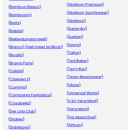
(Strellson Premium)
(Bamboo Basics)
(Strellson Sportswear)
(Bamboom)
(Strellson)
(Barts)
(Superdry)
(Batida)
(Sustain)
(Bekleidungsprojekt)
(Swing)
(Bianco) (niet meer bij Blosh)
(Taifun)
(Bicalla)
(Ted Baker)
(Brams Paris)
(Terry Ray)
(Calida)
(Tessy Beachwear)
(Claesen's)
(Ulisse)
(Comma)
(Universal Works)
(Compania Fantastica)
(V by Vera Mont)
(Cosabella)
(Vera Mont)
(Der Lola Club)
(Via Appia Due)
(Dickies)
(Xirtrum)
(Didriksons)