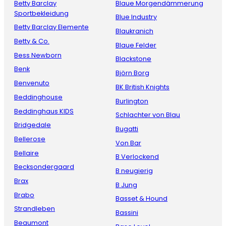
Betty Barclay
Blaue Morgendämmerung
Sportbekleidung
Blue Industry
Betty Barclay Elemente
Blaukranich
Betty & Co.
Blaue Felder
Bess Newborn
Blackstone
Benk
Björn Borg
Benvenuto
BK British Knights
Beddinghouse
Burlington
Beddinghaus KIDS
Schlachter von Blau
Bridgedale
Bugatti
Bellerose
Von Bar
Bellaire
B Verlockend
Becksondergaard
B neugierig
Brax
B Jung
Brabo
Basset & Hound
Strandleben
Bassini
Beaumont