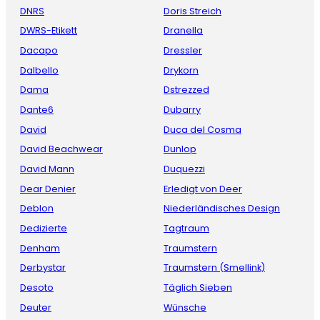
DNRS
Doris Streich
DWRS-Etikett
Dranella
Dacapo
Dressler
Dalbello
Drykorn
Dama
Dstrezzed
Dante6
Dubarry
David
Duca del Cosma
David Beachwear
Dunlop
David Mann
Duquezzi
Dear Denier
Erledigt von Deer
Deblon
Niederländisches Design
Dedizierte
Tagtraum
Denham
Traumstern
Derbystar
Traumstern (Smellink)
Desoto
Täglich Sieben
Deuter
Wünsche