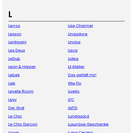
L
Lerros
Lise Charmel
Lexson
Lingadore
Lentiggini
Linolux
Les Deux
Lisca
LeDub
Lidea
Leon & Harper
Lil Atelier
Lebek
Das gefällt mir!
Leki
Wie Flo
Levete Room
Livello
Levv
LFC
Der Graf
LMTD
Le Chic
Lundgaard
Le Chic Garcon
Luxuriöse Geschenke
Looxs
Luisa Cerano