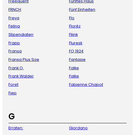
Freequent
Fünftes Haus
FRNCH
Fünf Einheiten
Freya
Flo
Felina
Florèz
Stipendiaten
Fliink
Frapp
Fluresk
Fransa
FQ 1924
Fransa Plus Size
Fantasie
Frank Q.
Falke
Frank Walder
Falke
Foret
Fabienne Chapot
Fiep
G
Erraten:
Giordano