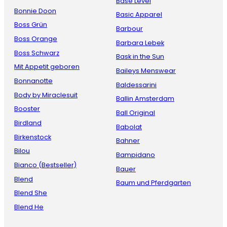
Base Level
Bonnie Doon
Basic Apparel
Boss Grün
Barbour
Boss Orange
Barbara Lebek
Boss Schwarz
Bask in the Sun
Mit Appetit geboren
Baileys Menswear
Bonnanotte
Baldessarini
Body by Miraclesuit
Ballin Amsterdam
Booster
Ball Original
Birdland
Babolat
Birkenstock
Bahner
Bilou
Bampidano
Bianco (Bestseller)
Bauer
Blend
Baum und Pferdgarten
Blend She
Blend He