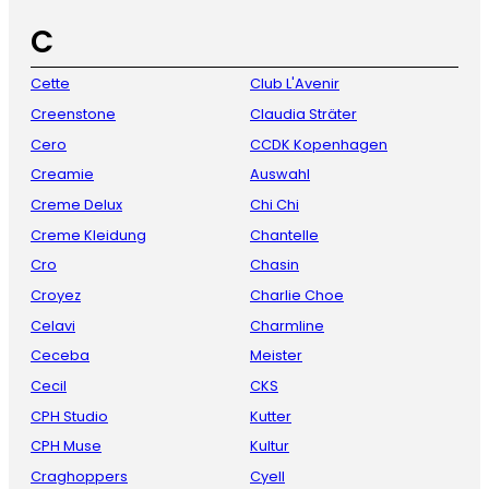
C
Cette
Club L'Avenir
Creenstone
Claudia Sträter
Cero
CCDK Kopenhagen
Creamie
Auswahl
Creme Delux
Chi Chi
Creme Kleidung
Chantelle
Cro
Chasin
Croyez
Charlie Choe
Celavi
Charmline
Ceceba
Meister
Cecil
CKS
CPH Studio
Kutter
CPH Muse
Kultur
Craghoppers
Cyell