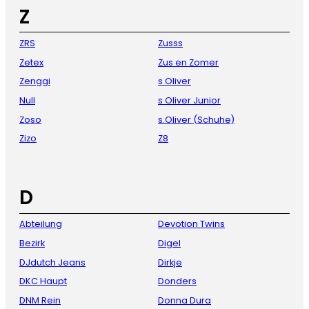
Z
ZRS
Zusss
Zetex
Zus en Zomer
Zenggi
s Oliver
Null
s Oliver Junior
Zoso
s.Oliver (Schuhe)
Zizo
Z8
D
Abteilung
Devotion Twins
Bezirk
Digel
DJdutch Jeans
Dirkje
DKC Haupt
Donders
DNM Rein
Donna Dura