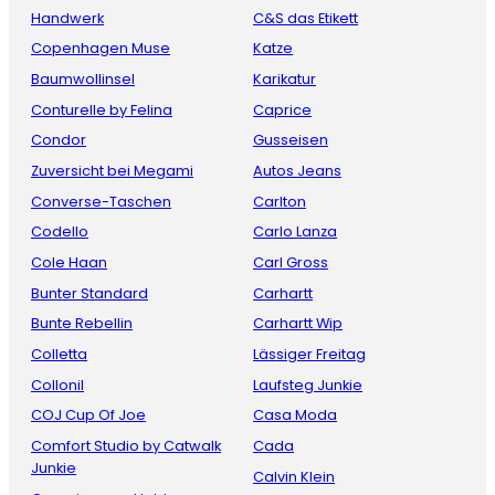
Handwerk
C&S das Etikett
Copenhagen Muse
Katze
Baumwollinsel
Karikatur
Conturelle by Felina
Caprice
Condor
Gusseisen
Zuversicht bei Megami
Autos Jeans
Converse-Taschen
Carlton
Codello
Carlo Lanza
Cole Haan
Carl Gross
Bunter Standard
Carhartt
Bunte Rebellin
Carhartt Wip
Colletta
Lässiger Freitag
Collonil
Laufsteg Junkie
COJ Cup Of Joe
Casa Moda
Comfort Studio by Catwalk
Cada
Junkie
Calvin Klein