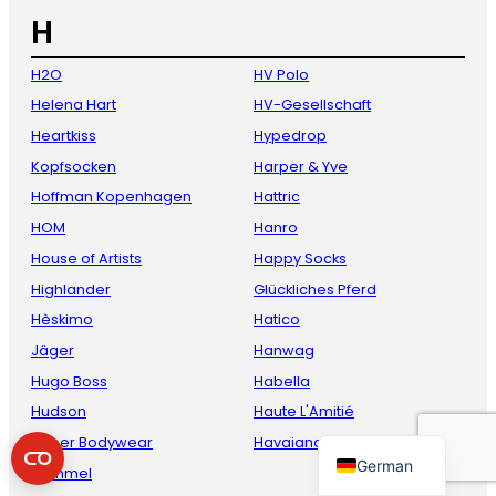
H
H2O
HV Polo
Helena Hart
HV-Gesellschaft
Heartkiss
Hypedrop
Kopfsocken
Harper & Yve
Hoffman Kopenhagen
Hattric
HOM
Hanro
French
House of Artists
Happy Socks
Danish
Highlander
Glückliches Pferd
Italian
Hèskimo
Hatico
Jäger
Hanwag
Spanish
Hugo Boss
Habella
English
Hudson
Haute L'Amitié
Dutch
Huber Bodywear
Havaianas
German
Hummel