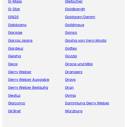
G-Maxx
Gletscher
G-Star
Goldbergh
G1920
Goldgarn Denim
Gabbiano
Golléhaug
Garage
Gonso
Garcia Jeans
Gosha von Vero Moda
Gardeur
Gottex
Geisha
Gozzip
Geox
Grace und Mila
Gerry Weber
Grangers
Gerry Weber Ausgabe
Grays
Gerry Weber Beiläufig
Grün
Gestuz
Gymp
Giacomo
Sammlung Gerry Weber
Gil Bret
Würzburg