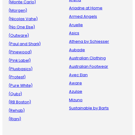
(Monte Carlo)
Ariadne at Home
(Morgen)
Armed Angels
(Nicolas Vahe)
Aruelle
(No One Else)
Asics
(Outware)
Athena by Schiesser
(Paul and Shark)
Aubade
(Pinewood)
Australian Clothing
(Pink Label)
Australian Footwear
(Plusbasics)
Avec Elan
(Protest)
Aware
(Pure White)
Azulae
(Qubz)
Mizuno
(RB Boston)
Sustainable by Barts
(Rehab)
(Riani)