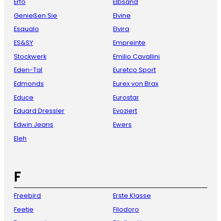
Erfo
Elbsand
Genießen Sie
Elvine
Esqualo
Elvira
ES&SY
Empreinte
Stockwerk
Emilio Cavallini
Eden-Tal
Euretco Sport
Edmonds
Eurex von Brax
Educe
Eurostar
Eduard Dressler
Evoziert
Edwin Jeans
Ewers
Eleh
F
Freebird
Erste Klasse
Feetje
Filodoro