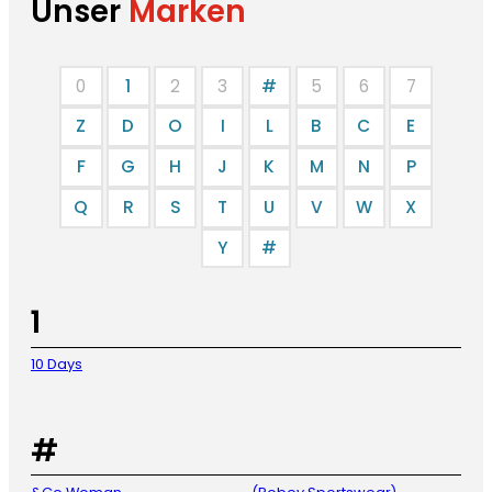
Unser
Marken
0
1
2
3
#
5
6
7
Z
D
O
I
L
B
C
E
F
G
H
J
K
M
N
P
Q
R
S
T
U
V
W
X
Y
#
1
10 Days
#