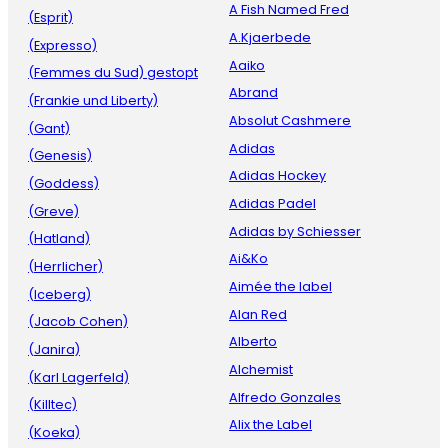
A Fish Named Fred
(Esprit)
A.Kjaerbede
(Expresso)
Aaiko
(Femmes du Sud) gestopt
Abrand
(Frankie und Liberty)
Absolut Cashmere
(Gant)
Adidas
(Genesis)
Adidas Hockey
(Goddess)
Adidas Padel
(Greve)
Adidas by Schiesser
(Hatland)
Ai&Ko
(Herrlicher)
Aimée the label
(Iceberg)
Alan Red
(Jacob Cohen)
Alberto
(Janira)
Alchemist
(Karl Lagerfeld)
Alfredo Gonzales
(Killtec)
Alix the Label
(Koeka)