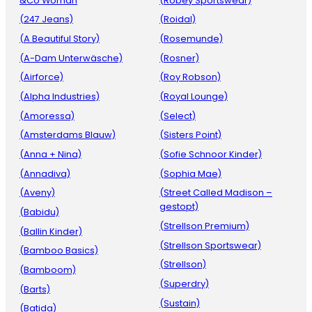
&Co Woman
(Robey Sportswear)
(247 Jeans)
(Roidal)
(A Beautiful Story)
(Rosemunde)
(A-Dam Unterwäsche)
(Rosner)
(Airforce)
(Roy Robson)
(Alpha Industries)
(Royal Lounge)
(Amoressa)
(Select)
(Amsterdams Blauw)
(Sisters Point)
(Anna + Nina)
(Sofie Schnoor Kinder)
(Annadiva)
(Sophia Mae)
(Aveny)
(Street Called Madison –
gestopt)
(Babidu)
(Strellson Premium)
(Ballin Kinder)
(Strellson Sportswear)
(Bamboo Basics)
(Strellson)
(Bamboom)
(Superdry)
(Barts)
(Sustain)
(Batida)