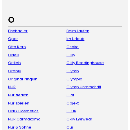
O
Fischadler
Beim Laufen
Oper
Im Urlaub
Otto Kern
Osaka
ONeill
Oilily
Ortlieb
Oilily Beddinghouse
Oroblu
Olymp
Original Pinguin
Olympia
NUR
Olymp Unterschrift
Nur zierlich
Oläf
Nur spielen
Objekt
ONLY Cosmetics
OFUR
NUR Carmakoma
Okky Eyewear
Nur & Söhne
Oui