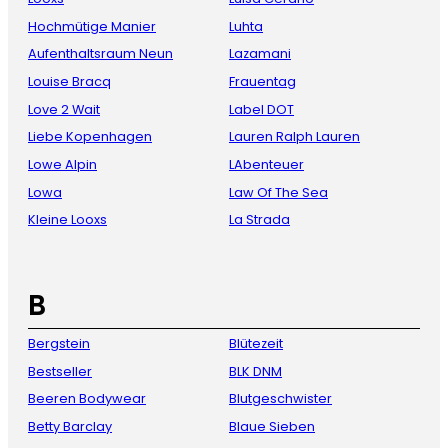
Hochmütige Manier
Luhta
Aufenthaltsraum Neun
Lazamani
Louise Bracq
Frauentag
Love 2 Wait
Label DOT
Liebe Kopenhagen
Lauren Ralph Lauren
Lowe Alpin
LAbenteuer
Lowa
Law Of The Sea
Kleine Looxs
La Strada
B
Bergstein
Blütezeit
Bestseller
BLK DNM
Beeren Bodywear
Blutgeschwister
Betty Barclay
Blaue Sieben