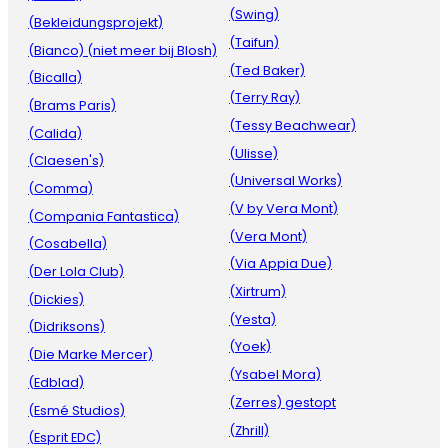
(Swing)
(Bekleidungsprojekt)
(Taifun)
(Bianco) (niet meer bij Blosh)
(Ted Baker)
(Bicalla)
(Terry Ray)
(Brams Paris)
(Tessy Beachwear)
(Calida)
(Ulisse)
(Claesen's)
(Universal Works)
(Comma)
(V by Vera Mont)
(Compania Fantastica)
(Vera Mont)
(Cosabella)
(Via Appia Due)
(Der Lola Club)
(Xirtrum)
(Dickies)
(Yesta)
(Didriksons)
(Yoek)
(Die Marke Mercer)
(Ysabel Mora)
(Edblad)
(Zerres) gestopt
(Esmé Studios)
(Zhrill)
(Esprit EDC)