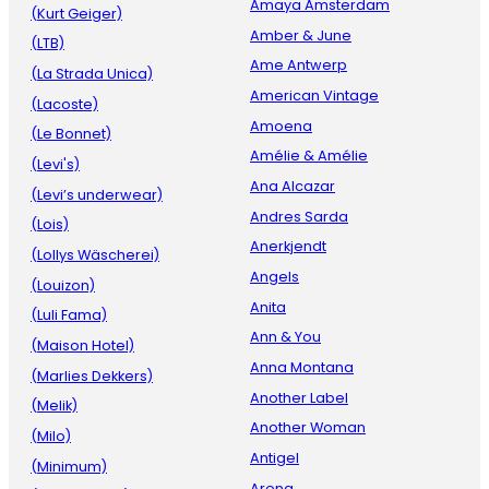
Amaya Amsterdam
(Kurt Geiger)
Amber & June
(LTB)
Ame Antwerp
(La Strada Unica)
American Vintage
(Lacoste)
Amoena
(Le Bonnet)
Amélie & Amélie
(Levi's)
Ana Alcazar
(Levi’s underwear)
Andres Sarda
(Lois)
Anerkjendt
(Lollys Wäscherei)
Angels
(Louizon)
Anita
(Luli Fama)
Ann & You
(Maison Hotel)
Anna Montana
(Marlies Dekkers)
Another Label
(Melik)
Another Woman
(Milo)
Antigel
(Minimum)
Arena