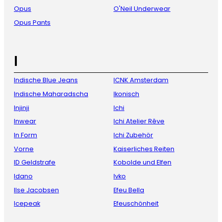
Opus
O'Neil Underwear
Opus Pants
I
Indische Blue Jeans
ICNK Amsterdam
Indische Maharadscha
Ikonisch
Injinji
Ichi
Inwear
Ichi Atelier Rêve
In Form
Ichi Zubehör
Vorne
Kaiserliches Reiten
ID Geldstrafe
Kobolde und Elfen
Idano
Ivko
Ilse Jacobsen
Efeu Bella
Icepeak
Efeuschönheit