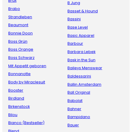
Brax
B Jung
Brabo
Basset & Hound
Strandleben
Bassini
Beaumont
Base Level
Bonnie Doon
Basic Apparel
Boss Grün
Barbour
Boss Orange
Barbara Lebek
Boss Schwarz
Bask in the Sun
Mit Appetit geboren
Baileys Menswear
Bonnanotte
Baldessarini
Body by Miraclesuit
Ballin Amsterdam
Booster
Ball Original
Birdland
Babolat
Birkenstock
Bahner
Bilou
Bampidano
Bianco (Bestseller)
Bauer
Blend