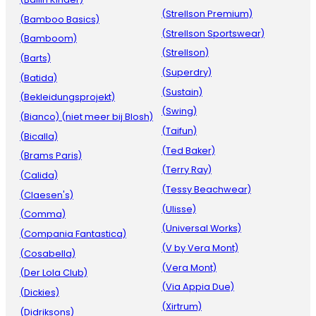
(Strellson Premium)
(Bamboo Basics)
(Strellson Sportswear)
(Bamboom)
(Strellson)
(Barts)
(Superdry)
(Batida)
(Sustain)
(Bekleidungsprojekt)
(Swing)
(Bianco) (niet meer bij Blosh)
(Taifun)
(Bicalla)
(Ted Baker)
(Brams Paris)
(Terry Ray)
(Calida)
(Tessy Beachwear)
(Claesen's)
(Ulisse)
(Comma)
(Universal Works)
(Compania Fantastica)
(V by Vera Mont)
(Cosabella)
(Vera Mont)
(Der Lola Club)
(Via Appia Due)
(Dickies)
(Xirtrum)
(Didriksons)