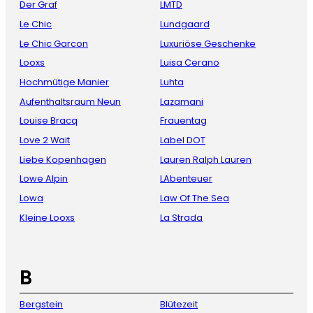
Der Graf
LMTD
Le Chic
Lundgaard
Le Chic Garcon
Luxuriöse Geschenke
Looxs
Luisa Cerano
Hochmütige Manier
Luhta
Aufenthaltsraum Neun
Lazamani
Louise Bracq
Frauentag
Love 2 Wait
Label DOT
Liebe Kopenhagen
Lauren Ralph Lauren
Lowe Alpin
LAbenteuer
Lowa
Law Of The Sea
Kleine Looxs
La Strada
B
Bergstein
Blütezeit