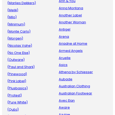
Ann & You
(Marlies Dekkers)
Anna Montana
(Melik)
Another Label
(Milo)
Another Woman
(Minimum)
Antigel
(Monte Carlo)
Arena
(Morgen)
Ariadne at Home
(Nicolas Vahe)
Armed Angels
(No One Else)
Aruelle
(Outware)
Asics
(Paul and Shark)
Athena by Schiesser
(Pinewood)
Aubade
(Pink Label)
Australian Clothing
(Plusbasics)
Australian Footwear
(Protest)
Avec Elan
(Pure White)
Aware
(Qubz)
Azulae