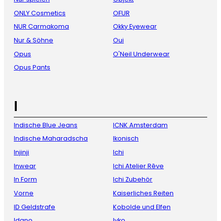
ONLY Cosmetics
OFUR
NUR Carmakoma
Okky Eyewear
Nur & Söhne
Oui
Opus
O'Neil Underwear
Opus Pants
I
Indische Blue Jeans
ICNK Amsterdam
Indische Maharadscha
Ikonisch
Injinji
Ichi
Inwear
Ichi Atelier Rêve
In Form
Ichi Zubehör
Vorne
Kaiserliches Reiten
ID Geldstrafe
Kobolde und Elfen
Idano
Ivko