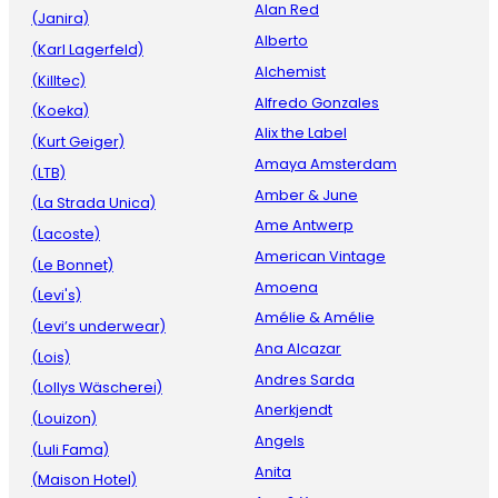
Alan Red
(Janira)
Alberto
(Karl Lagerfeld)
Alchemist
(Killtec)
Alfredo Gonzales
(Koeka)
Alix the Label
(Kurt Geiger)
Amaya Amsterdam
(LTB)
Amber & June
(La Strada Unica)
Ame Antwerp
(Lacoste)
American Vintage
(Le Bonnet)
Amoena
(Levi's)
Amélie & Amélie
(Levi’s underwear)
Ana Alcazar
(Lois)
Andres Sarda
(Lollys Wäscherei)
Anerkjendt
(Louizon)
Angels
(Luli Fama)
Anita
(Maison Hotel)