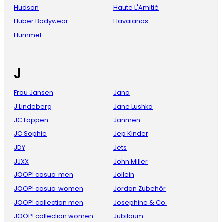
Hudson
Haute L'Amitié
Huber Bodywear
Havaianas
Hummel
J
Frau Jansen
Jana
J.Lindeberg
Jane Lushka
JC Lappen
Janmen
JC Sophie
Jep Kinder
JDY
Jets
JJXX
John Miller
JOOP! casual men
Jollein
JOOP! casual women
Jordan Zubehör
JOOP! collection men
Josephine & Co.
JOOP! collection women
Jubiläum