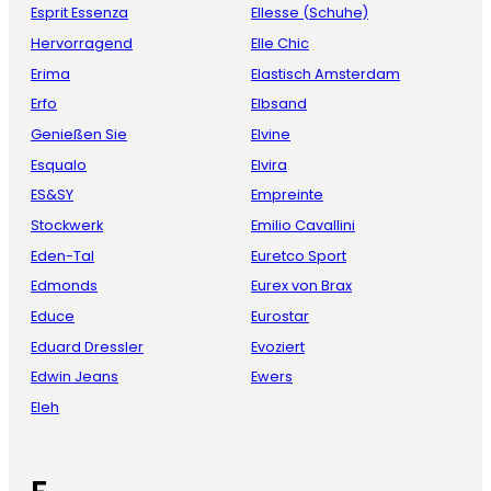
Esprit Essenza
Ellesse (Schuhe)
Hervorragend
Elle Chic
Erima
Elastisch Amsterdam
Erfo
Elbsand
Genießen Sie
Elvine
Esqualo
Elvira
ES&SY
Empreinte
Stockwerk
Emilio Cavallini
Eden-Tal
Euretco Sport
Edmonds
Eurex von Brax
Educe
Eurostar
Eduard Dressler
Evoziert
Edwin Jeans
Ewers
Eleh