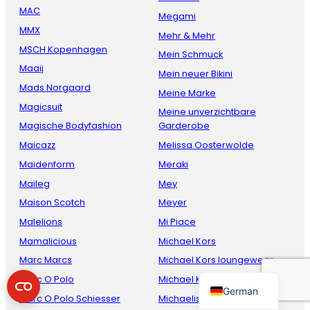
MAC
Megami
MMX
Mehr & Mehr
MSCH Kopenhagen
Mein Schmuck
Maaij
Mein neuer Bikini
Mads Norgaard
Meine Marke
Magicsuit
Meine unverzichtbare
Magische Bodyfashion
Garderobe
Maicazz
Melissa Oosterwolde
French
Maidenform
Meraki
Danish
Maileg
Mey
Italian
Maison Scotch
Meyer
Malelions
Mi Piace
Spanish
Mamalicious
Michael Kors
English
Marc Marcs
Michael Kors loungewear
Dutch
Marc O Polo
Michael Kors underwear
German
Marc O Polo Schiesser
Michaelis