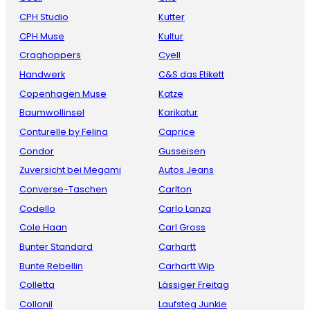
CPH Studio
Kutter
CPH Muse
Kultur
Craghoppers
Cyell
Handwerk
C&S das Etikett
Copenhagen Muse
Katze
Baumwollinsel
Karikatur
Conturelle by Felina
Caprice
Condor
Gusseisen
Zuversicht bei Megami
Autos Jeans
Converse-Taschen
Carlton
Codello
Carlo Lanza
Cole Haan
Carl Gross
Bunter Standard
Carhartt
Bunte Rebellin
Carhartt Wip
Colletta
Lässiger Freitag
Collonil
Laufsteg Junkie