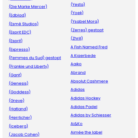
(Yesta)
(Die Marke Mercer)
(Yoek)
(Edblad)
(Ysabel Mora)
(Esmé Studios)
(Zerres) gestopt
(Esprit EDC)
(Zhrill)
(Esprit)
A Fish Named Fred
(Expresso)
A.Kjaerbede
(Femmes du Sud) gestopt
Aaiko
(Frankie und Liberty)
Abrand
(Gant)
Absolut Cashmere
(Genesis)
Adidas
(Goddess)
Adidas Hockey
(Greve)
Adidas Padel
(Hatland)
Adidas by Schiesser
(Herrlicher)
Ai&Ko
(Iceberg)
Aimée the label
(Jacob Cohen)