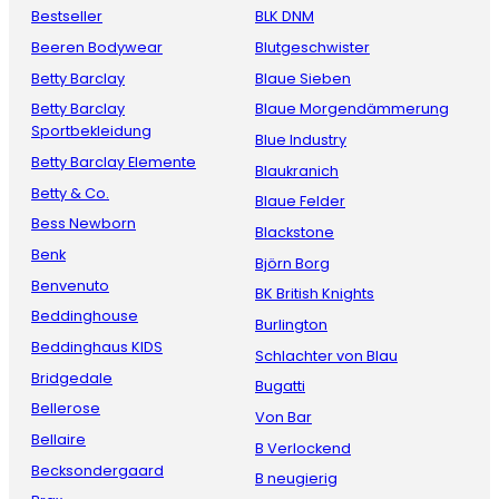
Bestseller
BLK DNM
Beeren Bodywear
Blutgeschwister
Betty Barclay
Blaue Sieben
Betty Barclay
Blaue Morgendämmerung
Sportbekleidung
Blue Industry
Betty Barclay Elemente
Blaukranich
Betty & Co.
Blaue Felder
Bess Newborn
Blackstone
Benk
Björn Borg
Benvenuto
BK British Knights
Beddinghouse
Burlington
Beddinghaus KIDS
Schlachter von Blau
Bridgedale
Bugatti
Bellerose
Von Bar
Bellaire
B Verlockend
Becksondergaard
B neugierig