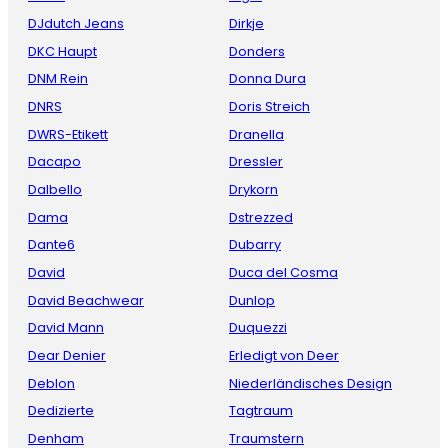
DJdutch Jeans
Dirkje
DKC Haupt
Donders
DNM Rein
Donna Dura
DNRS
Doris Streich
DWRS-Etikett
Dranella
Dacapo
Dressler
Dalbello
Drykorn
Dama
Dstrezzed
Dante6
Dubarry
David
Duca del Cosma
David Beachwear
Dunlop
David Mann
Duquezzi
Dear Denier
Erledigt von Deer
Deblon
Niederländisches Design
Dedizierte
Tagtraum
Denham
Traumstern