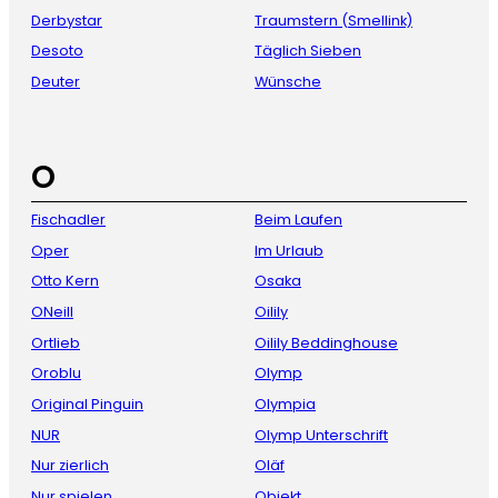
Derbystar
Traumstern (Smellink)
Desoto
Täglich Sieben
Deuter
Wünsche
O
Fischadler
Beim Laufen
Oper
Im Urlaub
Otto Kern
Osaka
ONeill
Oilily
Ortlieb
Oilily Beddinghouse
Oroblu
Olymp
Original Pinguin
Olympia
NUR
Olymp Unterschrift
Nur zierlich
Oläf
Nur spielen
Objekt