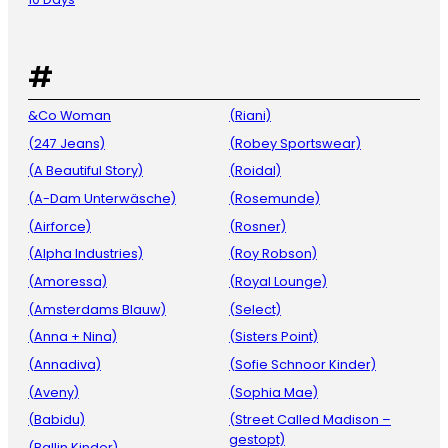
#
&Co Woman
(Riani)
(247 Jeans)
(Robey Sportswear)
(A Beautiful Story)
(Roidal)
(A-Dam Unterwäsche)
(Rosemunde)
(Airforce)
(Rosner)
(Alpha Industries)
(Roy Robson)
(Amoressa)
(Royal Lounge)
(Amsterdams Blauw)
(Select)
(Anna + Nina)
(Sisters Point)
(Annadiva)
(Sofie Schnoor Kinder)
(Aveny)
(Sophia Mae)
(Babidu)
(Street Called Madison –
gestopt)
(Ballin Kinder)