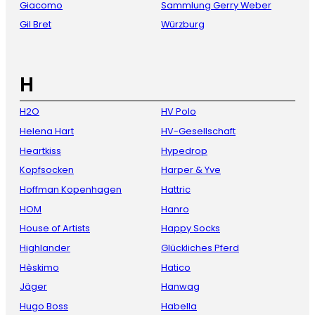
Giacomo
Sammlung Gerry Weber
Gil Bret
Würzburg
H
H2O
HV Polo
Helena Hart
HV-Gesellschaft
Heartkiss
Hypedrop
Kopfsocken
Harper & Yve
Hoffman Kopenhagen
Hattric
HOM
Hanro
House of Artists
Happy Socks
Highlander
Glückliches Pferd
Hèskimo
Hatico
Jäger
Hanwag
Hugo Boss
Habella