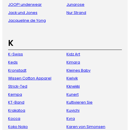
JOOP! underwear
Junarose
Jack und Jones
Nur Strand
Jacqueline de Yong
K
K-Swiss
Kidz Art
Keds
Kimara
Kronstadt
Kleines Baby
Wissen Cotton Apparel
Kjelvik
Strick-Ted
Kknekki
Kempa
Kunert
KT-Band
Kultivieren Sie
Krakatoa
Kuyichi
Kocca
Kyra
Koko Noko
Karen von Simonsen