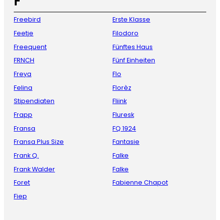
F
Freebird
Erste Klasse
Feetje
Filodoro
Freequent
Fünftes Haus
FRNCH
Fünf Einheiten
Freya
Flo
Felina
Florèz
Stipendiaten
Fliink
Frapp
Fluresk
Fransa
FQ 1924
Fransa Plus Size
Fantasie
Frank Q.
Falke
Frank Walder
Falke
Foret
Fabienne Chapot
Fiep