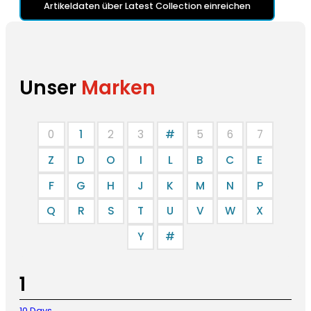
Artikeldaten über Latest Collection einreichen
Unser
Marken
0
1
2
3
#
5
6
7
Z
D
O
I
L
B
C
E
F
G
H
J
K
M
N
P
Q
R
S
T
U
V
W
X
Y
#
1
10 Days