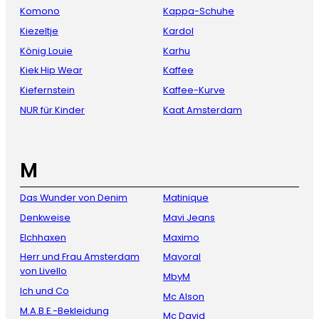
Komono
Kappa-Schuhe
Kiezeltje
Kardol
König Louie
Karhu
Kiek Hip Wear
Kaffee
Kiefernstein
Kaffee-Kurve
NUR für Kinder
Kaat Amsterdam
M
Das Wunder von Denim
Matinique
Denkweise
Mavi Jeans
Elchhaxen
Maximo
Herr und Frau Amsterdam
Mayoral
von Livello
MbyM
Ich und Co
Mc Alson
M.A.B.E.-Bekleidung
Mc David