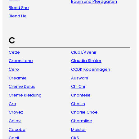
Baum und Pferdgarten
Blend She
Blend He
C
Cette
Club L'Avenir
Creenstone
Claudia Sträter
Cero
CCDK Kopenhagen
Creamie
Auswahl
Creme Delux
Chi Chi
Creme Kleidung
Chantelle
Cro
Chasin
Croyez
Charlie Choe
Celavi
Charmline
Ceceba
Meister
Cecil
CKS