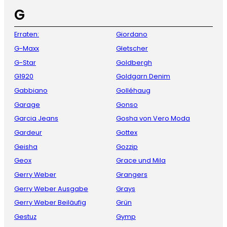
G
Erraten:
Giordano
G-Maxx
Gletscher
G-Star
Goldbergh
G1920
Goldgarn Denim
Gabbiano
Golléhaug
Garage
Gonso
Garcia Jeans
Gosha von Vero Moda
Gardeur
Gottex
Geisha
Gozzip
Geox
Grace und Mila
Gerry Weber
Grangers
Gerry Weber Ausgabe
Grays
Gerry Weber Beiläufig
Grün
Gestuz
Gymp