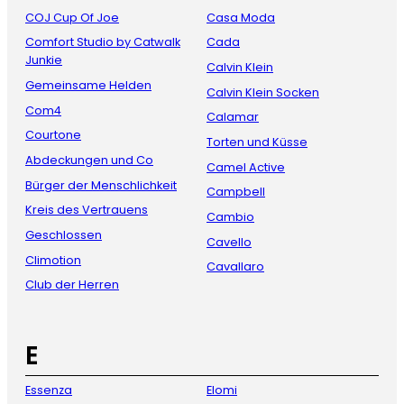
COJ Cup Of Joe
Casa Moda
Comfort Studio by Catwalk
Cada
Junkie
Calvin Klein
Gemeinsame Helden
Calvin Klein Socken
Com4
Calamar
Courtone
Torten und Küsse
Abdeckungen und Co
Camel Active
Bürger der Menschlichkeit
Campbell
Kreis des Vertrauens
Cambio
Geschlossen
Cavello
Climotion
Cavallaro
Club der Herren
E
Essenza
Elomi