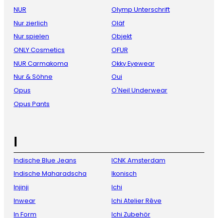
NUR
Olymp Unterschrift
Nur zierlich
Oläf
Nur spielen
Objekt
ONLY Cosmetics
OFUR
NUR Carmakoma
Okky Eyewear
Nur & Söhne
Oui
Opus
O'Neil Underwear
Opus Pants
I
Indische Blue Jeans
ICNK Amsterdam
Indische Maharadscha
Ikonisch
Injinji
Ichi
Inwear
Ichi Atelier Rêve
In Form
Ichi Zubehör