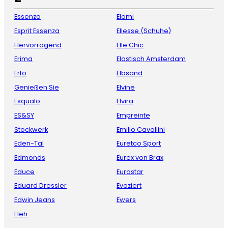
Essenza
Elomi
Esprit Essenza
Ellesse (Schuhe)
Hervorragend
Elle Chic
Erima
Elastisch Amsterdam
Erfo
Elbsand
Genießen Sie
Elvine
Esqualo
Elvira
ES&SY
Empreinte
Stockwerk
Emilio Cavallini
Eden-Tal
Euretco Sport
Edmonds
Eurex von Brax
Educe
Eurostar
Eduard Dressler
Evoziert
Edwin Jeans
Ewers
Eleh