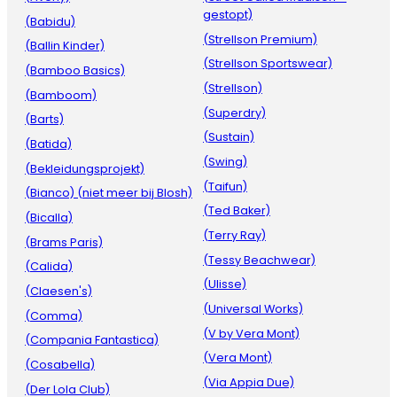
gestopt)
(Babidu)
(Strellson Premium)
(Ballin Kinder)
(Strellson Sportswear)
(Bamboo Basics)
(Strellson)
(Bamboom)
(Superdry)
(Barts)
(Sustain)
(Batida)
(Swing)
(Bekleidungsprojekt)
(Taifun)
(Bianco) (niet meer bij Blosh)
(Ted Baker)
(Bicalla)
(Terry Ray)
(Brams Paris)
(Tessy Beachwear)
(Calida)
(Ulisse)
(Claesen's)
(Universal Works)
(Comma)
(V by Vera Mont)
(Compania Fantastica)
(Vera Mont)
(Cosabella)
(Via Appia Due)
(Der Lola Club)