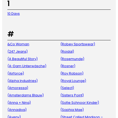
1
10 Days
#
&Co Woman
(Robey Sportswear)
(247 Jeans)
(Roidal)
(A Beautiful Story)
(Rosemunde)
(A-Dam Unterwäsche)
(Rosner)
(Airforce)
(Roy Robson)
(Alpha Industries)
(Royal Lounge)
(Amoressa)
(Select)
(Amsterdams Blauw)
(Sisters Point)
(Anna + Nina)
(Sofie Schnoor Kinder)
(Annadiva)
(Sophia Mae)
(Aveny)
(Street Called Madison –