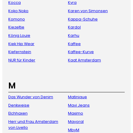
Kocca
Kyra
Koko Noko
Karen von Simonsen
Komono
Kappa-Schuhe
Kiezeltje
Kardol
König Louie
Karhu
Kiek Hip Wear
Kaffee
Kiefernstein
Kaffee-Kurve
NUR für Kinder
Kaat Amsterdam
M
Das Wunder von Denim
Matinique
Denkweise
Mavi Jeans
Elchhaxen
Maximo
Herr und Frau Amsterdam
Mayoral
von Livello
MbyM