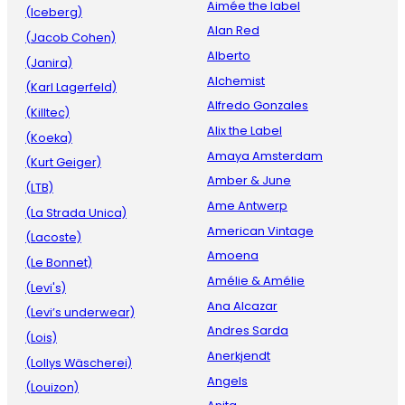
Aimée the label
(Iceberg)
Alan Red
(Jacob Cohen)
Alberto
(Janira)
Alchemist
(Karl Lagerfeld)
Alfredo Gonzales
(Killtec)
Alix the Label
(Koeka)
Amaya Amsterdam
(Kurt Geiger)
Amber & June
(LTB)
Ame Antwerp
(La Strada Unica)
American Vintage
(Lacoste)
Amoena
(Le Bonnet)
Amélie & Amélie
(Levi's)
Ana Alcazar
(Levi’s underwear)
Andres Sarda
(Lois)
Anerkjendt
(Lollys Wäscherei)
Angels
(Louizon)