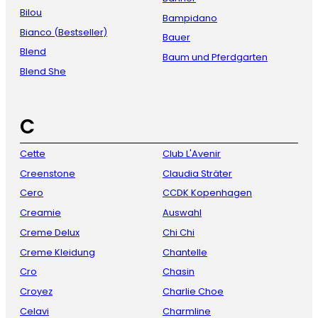
Bilou
Bampidano
Bianco (Bestseller)
Bauer
Blend
Baum und Pferdgarten
Blend She
C
Cette
Club L'Avenir
Creenstone
Claudia Sträter
Cero
CCDK Kopenhagen
Creamie
Auswahl
Creme Delux
Chi Chi
Creme Kleidung
Chantelle
Cro
Chasin
Croyez
Charlie Choe
Celavi
Charmline