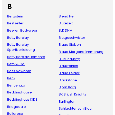
B
Bergstein
Blend He
Bestseller
Blütezeit
Beeren Bodywear
BLK DNM
Betty Barclay
Blutgeschwister
Betty Barclay
Blaue Sieben
Sportbekleidung
Blaue Morgendämmerung
Betty Barclay Elemente
Blue Industry
Betty & Co.
Blaukranich
Bess Newborn
Blaue Felder
Benk
Blackstone
Benvenuto
Björn Borg
Beddinghouse
BK British Knights
Beddinghaus KIDS
Burlington
Bridgedale
Schlachter von Blau
Bellerose