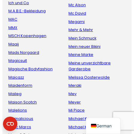
Ich und Co
Mc Alson
M.A.B.E.-Bekleidung
Mc David
MAC
Megami
MMX
Mehr & Mehr
MSCH Kopenhagen
Mein Schmuck
Maaij
Mein neuer Bikini
Mads Norgaard
Meine Marke
Magicsuit
Meine unverzichtbare
French
Magische Bodyfashion
Garderobe
Danish
Maicazz
Melissa Oosterwolde
Maidenform
Meraki
Italian
Maileg
Mey
Spanish
Maison Scotch
Meyer
English
Malelions
Mi Piace
Dutch
Mamalicious
Michael Kors
German
Marc Marcs
Michael Kors loungewear