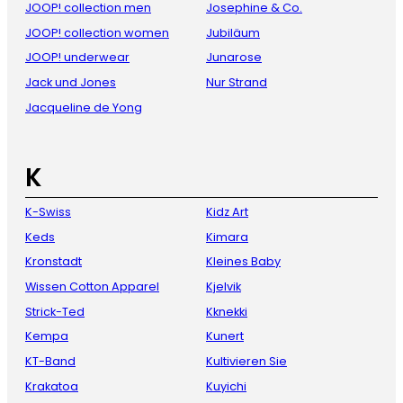
JOOP! collection men
Josephine & Co.
JOOP! collection women
Jubiläum
JOOP! underwear
Junarose
Jack und Jones
Nur Strand
Jacqueline de Yong
K
K-Swiss
Kidz Art
Keds
Kimara
Kronstadt
Kleines Baby
Wissen Cotton Apparel
Kjelvik
Strick-Ted
Kknekki
Kempa
Kunert
KT-Band
Kultivieren Sie
Krakatoa
Kuyichi