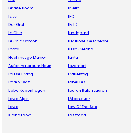
Levete Room
Livello
Levv
LFC
Der Graf
LMTD
Le Chic
Lundgaard
Le Chic Garcon
Luxuriöse Geschenke
Looxs
Luisa Cerano
Hochmütige Manier
Luhta
Aufenthaltsraum Neun
Lazamani
Louise Bracq
Frauentag
Love 2 Wait
Label DOT
Liebe Kopenhagen
Lauren Ralph Lauren
Lowe Alpin
LAbenteuer
Lowa
Law Of The Sea
Kleine Looxs
La Strada