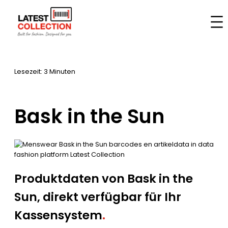
Zum
Inhalt
Startseite
–
Marken
–
Bask in the Sun
springen
Lesezeit: 3 Minuten
Bask in the Sun
Produktdaten von Bask in the
Sun, direkt verfügbar für Ihr
Kassensystem
.