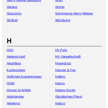
Gerry Weber Beiläufig
Grün
Gestuz
Gymp
Giacomo
Sammlung Gerry Weber
Gil Bret
Würzburg
H
H2O
HV Polo
Helena Hart
HV-Gesellschaft
Heartkiss
Hypedrop
Kopfsocken
Harper & Yve
Hoffman Kopenhagen
Hattric
HOM
Hanro
House of Artists
Happy Socks
Highlander
Glückliches Pferd
Hèskimo
Hatico