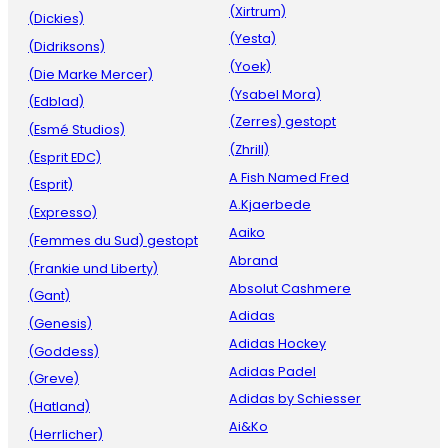
(Xirtrum)
(Dickies)
(Yesta)
(Didriksons)
(Yoek)
(Die Marke Mercer)
(Ysabel Mora)
(Edblad)
(Zerres) gestopt
(Esmé Studios)
(Zhrill)
(Esprit EDC)
A Fish Named Fred
(Esprit)
A.Kjaerbede
(Expresso)
Aaiko
(Femmes du Sud) gestopt
Abrand
(Frankie und Liberty)
Absolut Cashmere
(Gant)
Adidas
(Genesis)
Adidas Hockey
(Goddess)
Adidas Padel
(Greve)
Adidas by Schiesser
(Hatland)
Ai&Ko
(Herrlicher)