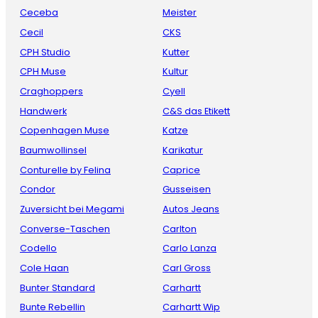
Ceceba
Meister
Cecil
CKS
CPH Studio
Kutter
CPH Muse
Kultur
Craghoppers
Cyell
Handwerk
C&S das Etikett
Copenhagen Muse
Katze
Baumwollinsel
Karikatur
Conturelle by Felina
Caprice
Condor
Gusseisen
Zuversicht bei Megami
Autos Jeans
Converse-Taschen
Carlton
Codello
Carlo Lanza
Cole Haan
Carl Gross
Bunter Standard
Carhartt
Bunte Rebellin
Carhartt Wip