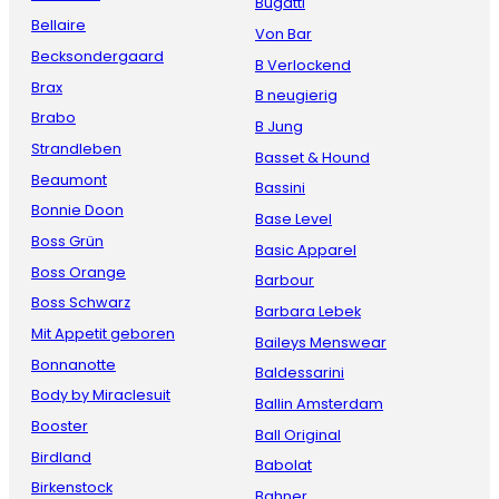
Bugatti
Bellaire
Von Bar
Becksondergaard
B Verlockend
Brax
B neugierig
Brabo
B Jung
Strandleben
Basset & Hound
Beaumont
Bassini
Bonnie Doon
Base Level
Boss Grün
Basic Apparel
Boss Orange
Barbour
Boss Schwarz
Barbara Lebek
Mit Appetit geboren
Baileys Menswear
Bonnanotte
Baldessarini
Body by Miraclesuit
Ballin Amsterdam
Booster
Ball Original
Birdland
Babolat
Birkenstock
Bahner