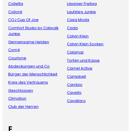
Colletta
Lässiger Freitag
Collonil
Laufsteg Junkie
COJ Cup Of Joe
Casa Moda
Comfort Studio by Catwalk
Cada
Junkie
Calvin Klein
Gemeinsame Helden
Calvin Klein Socken
Com4
Calamar
Courtone
Torten und Küsse
Abdeckungen und Co
Camel Active
Bürger der Menschlichkeit
Campbell
Kreis des Vertrauens
Cambio
Geschlossen
Cavello
Climotion
Cavallaro
Club der Herren
E