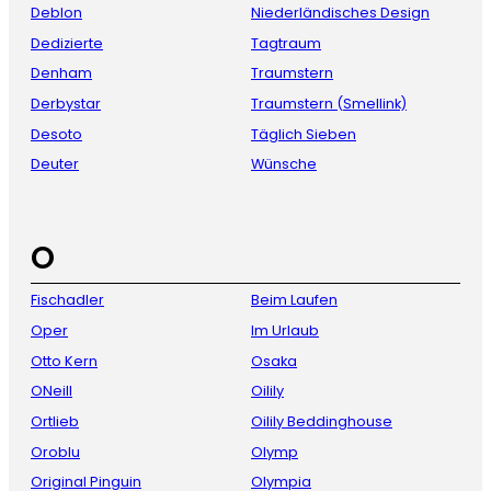
Deblon
Niederländisches Design
Dedizierte
Tagtraum
Denham
Traumstern
Derbystar
Traumstern (Smellink)
Desoto
Täglich Sieben
Deuter
Wünsche
O
Fischadler
Beim Laufen
Oper
Im Urlaub
Otto Kern
Osaka
ONeill
Oilily
Ortlieb
Oilily Beddinghouse
Oroblu
Olymp
Original Pinguin
Olympia