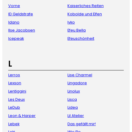
Vorne
Kaiserliches Reiten
ID Geldstrafe
Kobolde und Elfen
Idano
Ivko
Ilse Jacobsen
Efeu Bella
Icepeak
Efeuschönheit
L
Lerros
Lise Charmel
Lexson
Lingadore
Lentiggini
Linolux
Les Deux
Lisca
LeDub
Lidea
Leon & Harper
Lil Atelier
Lebek
Das gefällt mir!
Leki
Wie Flo