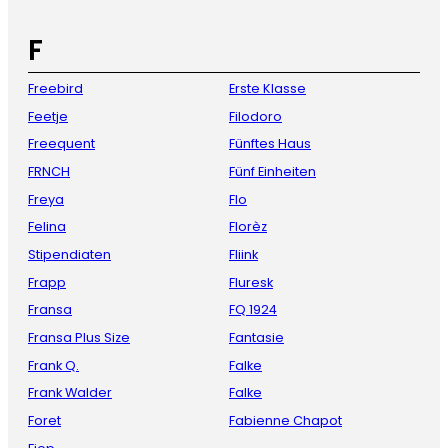
F
Freebird
Erste Klasse
Feetje
Filodoro
Freequent
Fünftes Haus
FRNCH
Fünf Einheiten
Freya
Flo
Felina
Florèz
Stipendiaten
Fliink
Frapp
Fluresk
Fransa
FQ 1924
Fransa Plus Size
Fantasie
Frank Q.
Falke
Frank Walder
Falke
Foret
Fabienne Chapot