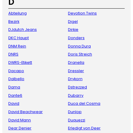
D
Abteilung
Devotion Twins
Bezirk
Digel
DJdutch Jeans
Dirkje
DKC Haupt
Donders
DNM Rein
Donna Dura
DNRS
Doris Streich
DWRS-Etikett
Dranella
Dacapo
Dressler
Dalbello
Drykorn
Dama
Dstrezzed
Dante6
Dubarry
David
Duca del Cosma
David Beachwear
Dunlop
David Mann
Duquezzi
Dear Denier
Erledigt von Deer