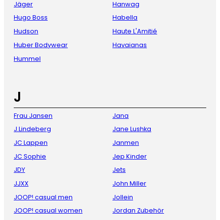
Jäger
Hanwag
Hugo Boss
Habella
Hudson
Haute L'Amitié
Huber Bodywear
Havaianas
Hummel
J
Frau Jansen
Jana
J.Lindeberg
Jane Lushka
JC Lappen
Janmen
JC Sophie
Jep Kinder
JDY
Jets
JJXX
John Miller
JOOP! casual men
Jollein
JOOP! casual women
Jordan Zubehör