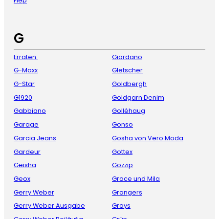
Fiep
G
Erraten:
Giordano
G-Maxx
Gletscher
G-Star
Goldbergh
G1920
Goldgarn Denim
Gabbiano
Golléhaug
Garage
Gonso
Garcia Jeans
Gosha von Vero Moda
Gardeur
Gottex
Geisha
Gozzip
Geox
Grace und Mila
Gerry Weber
Grangers
Gerry Weber Ausgabe
Grays