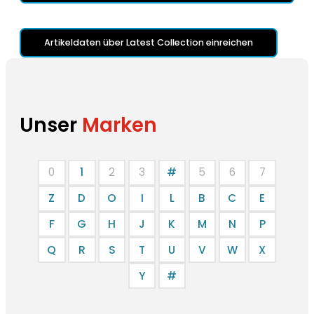
Artikeldaten über Latest Collection einreichen
Unser
Marken
0
1
2
3
#
5
6
7
Z
D
O
I
L
B
C
E
F
G
H
J
K
M
N
P
Q
R
S
T
U
V
W
X
Y
#