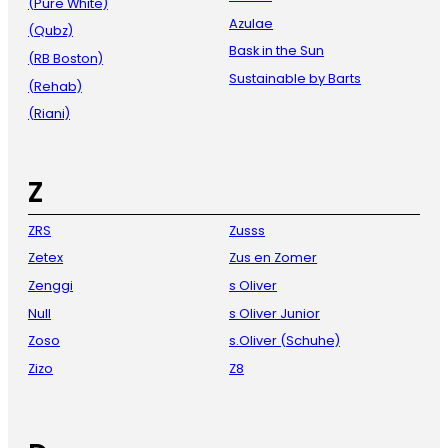
(Pure White)
Azulae
(Qubz)
Bask in the Sun
(RB Boston)
Sustainable by Barts
(Rehab)
(Riani)
Z
ZRS
Zusss
Zetex
Zus en Zomer
Zenggi
s Oliver
Null
s Oliver Junior
Zoso
s.Oliver (Schuhe)
Zizo
Z8