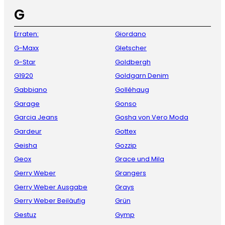
G
Erraten:
Giordano
G-Maxx
Gletscher
G-Star
Goldbergh
G1920
Goldgarn Denim
Gabbiano
Golléhaug
Garage
Gonso
Garcia Jeans
Gosha von Vero Moda
Gardeur
Gottex
Geisha
Gozzip
Geox
Grace und Mila
Gerry Weber
Grangers
Gerry Weber Ausgabe
Grays
Gerry Weber Beiläufig
Grün
Gestuz
Gymp