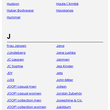
Hudson
Haute L'Amitié
Huber Bodywear
Havaianas
Hummel
J
Frau Jansen
Jana
J.Lindeberg
Jane Lushka
JC Lappen
Janmen
JC Sophie
Jep Kinder
JDY
Jets
JJXX
John Miller
JOOP! casual men
Jollein
JOOP! casual women
Jordan Zubehör
JOOP! collection men
Josephine & Co.
JOOP! collection women
Jubiläum