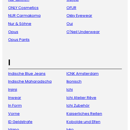
ONLY Cosmetics
OFUR
NUR Carmakoma
Okky Eyewear
Nur & Söhne
Oui
Opus
O'Neil Underwear
Opus Pants
I
Indische Blue Jeans
ICNK Amsterdam
Indische Maharadscha
Ikonisch
Injinji
Ichi
Inwear
Ichi Atelier Rêve
In Form
Ichi Zubehör
Vorne
Kaiserliches Reiten
ID Geldstrafe
Kobolde und Elfen
Idano
Ivko