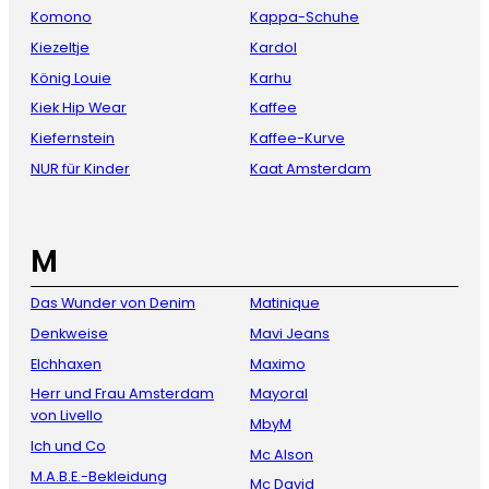
Komono
Kappa-Schuhe
Kiezeltje
Kardol
König Louie
Karhu
Kiek Hip Wear
Kaffee
Kiefernstein
Kaffee-Kurve
NUR für Kinder
Kaat Amsterdam
M
Das Wunder von Denim
Matinique
Denkweise
Mavi Jeans
Elchhaxen
Maximo
Herr und Frau Amsterdam
Mayoral
von Livello
MbyM
Ich und Co
Mc Alson
M.A.B.E.-Bekleidung
Mc David