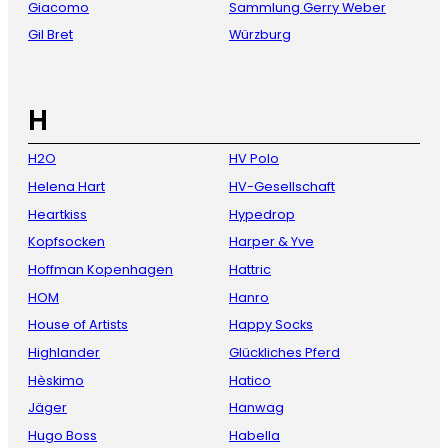
Giacomo
Sammlung Gerry Weber
Gil Bret
Würzburg
H
H2O
HV Polo
Helena Hart
HV-Gesellschaft
Heartkiss
Hypedrop
Kopfsocken
Harper & Yve
Hoffman Kopenhagen
Hattric
HOM
Hanro
House of Artists
Happy Socks
Highlander
Glückliches Pferd
Hèskimo
Hatico
Jäger
Hanwag
Hugo Boss
Habella