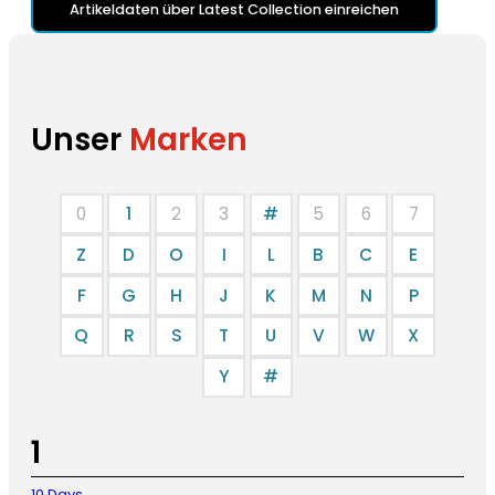
Artikeldaten über Latest Collection einreichen
Unser
Marken
0
1
2
3
#
5
6
7
Z
D
O
I
L
B
C
E
F
G
H
J
K
M
N
P
Q
R
S
T
U
V
W
X
Y
#
1
10 Days