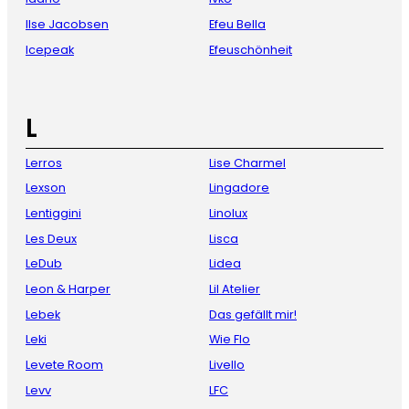
Ilse Jacobsen
Efeu Bella
Icepeak
Efeuschönheit
L
Lerros
Lise Charmel
Lexson
Lingadore
Lentiggini
Linolux
Les Deux
Lisca
LeDub
Lidea
Leon & Harper
Lil Atelier
Lebek
Das gefällt mir!
Leki
Wie Flo
Levete Room
Livello
Levv
LFC