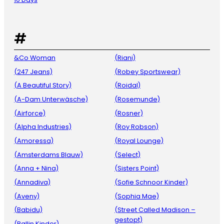
#
&Co Woman
(Riani)
(247 Jeans)
(Robey Sportswear)
(A Beautiful Story)
(Roidal)
(A-Dam Unterwäsche)
(Rosemunde)
(Airforce)
(Rosner)
(Alpha Industries)
(Roy Robson)
(Amoressa)
(Royal Lounge)
(Amsterdams Blauw)
(Select)
(Anna + Nina)
(Sisters Point)
(Annadiva)
(Sofie Schnoor Kinder)
(Aveny)
(Sophia Mae)
(Babidu)
(Street Called Madison –
gestopt)
(Ballin Kinder)