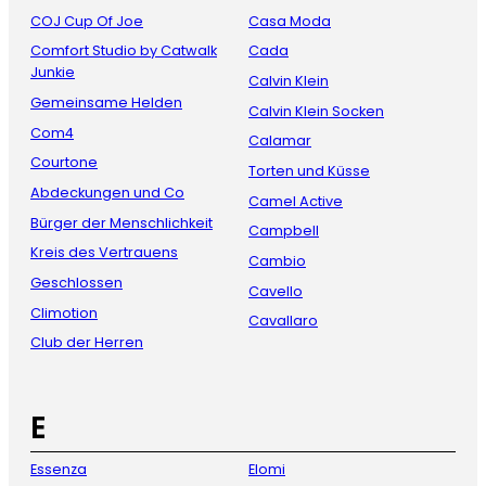
COJ Cup Of Joe
Casa Moda
Comfort Studio by Catwalk
Cada
Junkie
Calvin Klein
Gemeinsame Helden
Calvin Klein Socken
Com4
Calamar
Courtone
Torten und Küsse
Abdeckungen und Co
Camel Active
Bürger der Menschlichkeit
Campbell
Kreis des Vertrauens
Cambio
Geschlossen
Cavello
Climotion
Cavallaro
Club der Herren
E
Essenza
Elomi