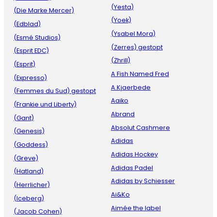
(Yesta)
(Die Marke Mercer)
(Yoek)
(Edblad)
(Ysabel Mora)
(Esmé Studios)
(Zerres) gestopt
(Esprit EDC)
(Zhrill)
(Esprit)
A Fish Named Fred
(Expresso)
A.Kjaerbede
(Femmes du Sud) gestopt
Aaiko
(Frankie und Liberty)
Abrand
(Gant)
Absolut Cashmere
(Genesis)
Adidas
(Goddess)
Adidas Hockey
(Greve)
Adidas Padel
(Hatland)
Adidas by Schiesser
(Herrlicher)
Ai&Ko
(Iceberg)
Aimée the label
(Jacob Cohen)