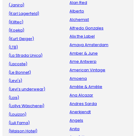
Alan Red
(Janira)
Alberto
(Karl Lagerfeld)
Alchemist
(Killtec)
Alfredo Gonzales
(Koeka)
Alix the Label
(Kurt Geiger)
Amaya Amsterdam
(LTB)
Amber & June
(La Strada Unica)
Ame Antwerp
(Lacoste)
American Vintage
(Le Bonnet)
Amoena
(Levi's)
Amélie & Amélie
(Levi’s underwear)
Ana Alcazar
(Lois)
Andres Sarda
(Lollys Wäscherei)
Anerkjendt
(Louizon)
Angels
(Luli Fama)
Anita
(Maison Hotel)