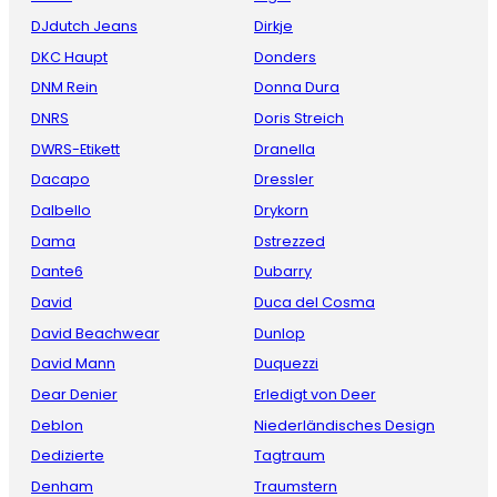
DJdutch Jeans
Dirkje
DKC Haupt
Donders
DNM Rein
Donna Dura
DNRS
Doris Streich
DWRS-Etikett
Dranella
Dacapo
Dressler
Dalbello
Drykorn
Dama
Dstrezzed
Dante6
Dubarry
David
Duca del Cosma
David Beachwear
Dunlop
David Mann
Duquezzi
Dear Denier
Erledigt von Deer
Deblon
Niederländisches Design
Dedizierte
Tagtraum
Denham
Traumstern