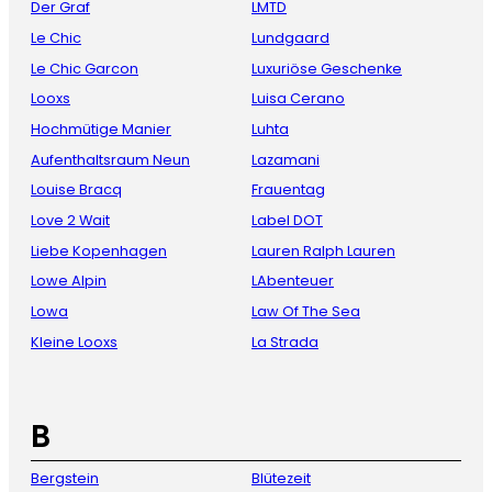
Der Graf
LMTD
Le Chic
Lundgaard
Le Chic Garcon
Luxuriöse Geschenke
Looxs
Luisa Cerano
Hochmütige Manier
Luhta
Aufenthaltsraum Neun
Lazamani
Louise Bracq
Frauentag
Love 2 Wait
Label DOT
Liebe Kopenhagen
Lauren Ralph Lauren
Lowe Alpin
LAbenteuer
Lowa
Law Of The Sea
Kleine Looxs
La Strada
B
Bergstein
Blütezeit