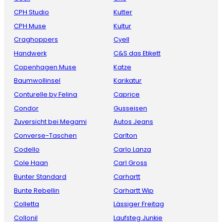
CPH Studio
Kutter
CPH Muse
Kultur
Craghoppers
Cyell
Handwerk
C&S das Etikett
Copenhagen Muse
Katze
Baumwollinsel
Karikatur
Conturelle by Felina
Caprice
Condor
Gusseisen
Zuversicht bei Megami
Autos Jeans
Converse-Taschen
Carlton
Codello
Carlo Lanza
Cole Haan
Carl Gross
Bunter Standard
Carhartt
Bunte Rebellin
Carhartt Wip
Colletta
Lässiger Freitag
Collonil
Laufsteg Junkie