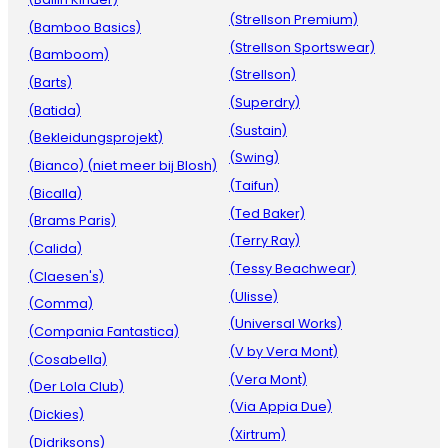
(Strellson Premium)
(Bamboo Basics)
(Strellson Sportswear)
(Bamboom)
(Strellson)
(Barts)
(Superdry)
(Batida)
(Sustain)
(Bekleidungsprojekt)
(Swing)
(Bianco) (niet meer bij Blosh)
(Taifun)
(Bicalla)
(Ted Baker)
(Brams Paris)
(Terry Ray)
(Calida)
(Tessy Beachwear)
(Claesen's)
(Ulisse)
(Comma)
(Universal Works)
(Compania Fantastica)
(V by Vera Mont)
(Cosabella)
(Vera Mont)
(Der Lola Club)
(Via Appia Due)
(Dickies)
(Xirtrum)
(Didriksons)