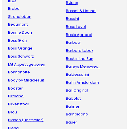
Brax
B Jung
Brabo
Basset & Hound
Strandleben
Bassini
Beaumont
Base Level
Bonnie Doon
Basic Apparel
Boss Grün
Barbour
Boss Orange
Barbara Lebek
Boss Schwarz
Bask in the Sun
Mit Appetit geboren
Baileys Menswear
Bonnanotte
Baldessarini
Body by Miraclesuit
Ballin Amsterdam
Booster
Ball Original
Birdland
Babolat
Birkenstock
Bahner
Bilou
Bampidano
Bianco (Bestseller)
Bauer
Blend