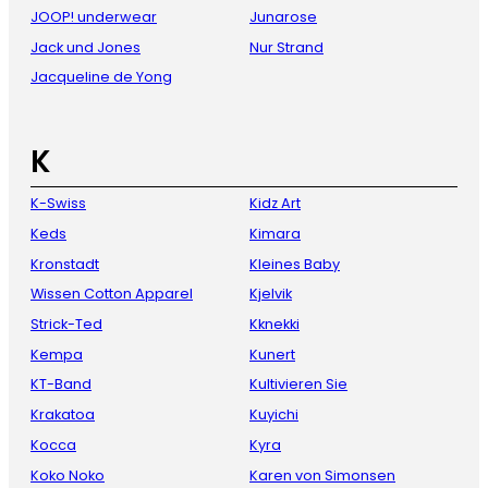
JOOP! underwear
Junarose
Jack und Jones
Nur Strand
Jacqueline de Yong
K
K-Swiss
Kidz Art
Keds
Kimara
Kronstadt
Kleines Baby
Wissen Cotton Apparel
Kjelvik
Strick-Ted
Kknekki
Kempa
Kunert
KT-Band
Kultivieren Sie
Krakatoa
Kuyichi
Kocca
Kyra
Koko Noko
Karen von Simonsen