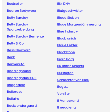
Bestseller
BLK DNM
Beeren Bodywear
Blutgeschwister
Betty Barclay
Blaue Sieben
Betty Barclay
Blaue Morgendämmerung
Sportbekleidung
Blue Industry
Betty Barclay Elemente
Blaukranich
Betty & Co.
Blaue Felder
Bess Newborn
Blackstone
Benk
Björn Borg
Benvenuto
BK British Knights
Beddinghouse
Burlington
Beddinghaus KIDS
Schlachter von Blau
Bridgedale
Bugatti
Bellerose
Von Bar
Bellaire
B Verlockend
Becksondergaard
B neugierig