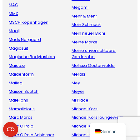
MAC
Megami
MMX
Mehr & Mehr
MSCH Kopenhagen
Mein Schmuck
Maaij
Mein neuer Bikini
Mads Norgaard
Meine Marke
Magicsuit
Meine unverzichtbare
Magische Bodyfashion
Garderobe
Maicazz
Melissa Oosterwolde
French
Maidenform
Meraki
Danish
Maileg
Mey
Italian
Maison Scotch
Meyer
Malelions
Mi Piace
Spanish
Mamalicious
Michael Kors
English
Marc Marcs
Michael Kors loungewear
Dutch
Marc O Polo
Michael Kors underwear
German
Marc O Polo Schiesser
Michaelis