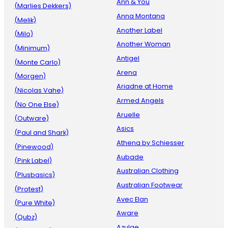
Ann & You
(Marlies Dekkers)
Anna Montana
(Melik)
Another Label
(Milo)
Another Woman
(Minimum)
Antigel
(Monte Carlo)
Arena
(Morgen)
Ariadne at Home
(Nicolas Vahe)
Armed Angels
(No One Else)
Aruelle
(Outware)
Asics
(Paul and Shark)
Athena by Schiesser
(Pinewood)
Aubade
(Pink Label)
Australian Clothing
(Plusbasics)
Australian Footwear
(Protest)
Avec Elan
(Pure White)
Aware
(Qubz)
Azulae