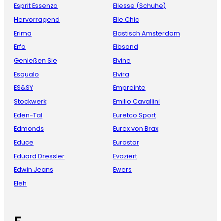
Esprit Essenza
Ellesse (Schuhe)
Hervorragend
Elle Chic
Erima
Elastisch Amsterdam
Erfo
Elbsand
Genießen Sie
Elvine
Esqualo
Elvira
ES&SY
Empreinte
Stockwerk
Emilio Cavallini
Eden-Tal
Euretco Sport
Edmonds
Eurex von Brax
Educe
Eurostar
Eduard Dressler
Evoziert
Edwin Jeans
Ewers
Eleh