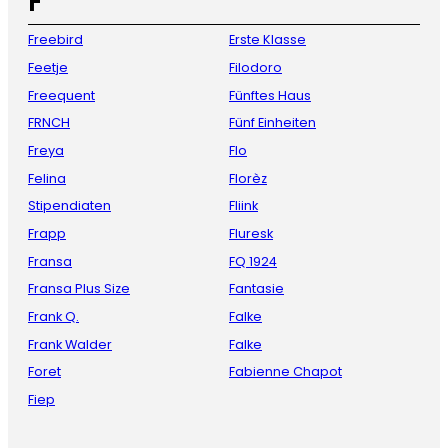
F
Freebird
Erste Klasse
Feetje
Filodoro
Freequent
Fünftes Haus
FRNCH
Fünf Einheiten
Freya
Flo
Felina
Florèz
Stipendiaten
Fliink
Frapp
Fluresk
Fransa
FQ 1924
Fransa Plus Size
Fantasie
Frank Q.
Falke
Frank Walder
Falke
Foret
Fabienne Chapot
Fiep