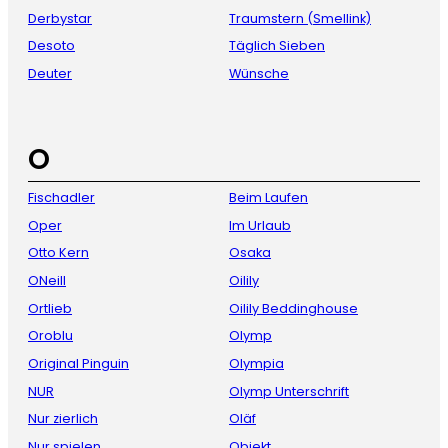
Derbystar
Traumstern (Smellink)
Desoto
Täglich Sieben
Deuter
Wünsche
O
Fischadler
Beim Laufen
Oper
Im Urlaub
Otto Kern
Osaka
ONeill
Oilily
Ortlieb
Oilily Beddinghouse
Oroblu
Olymp
Original Pinguin
Olympia
NUR
Olymp Unterschrift
Nur zierlich
Oläf
Nur spielen
Objekt