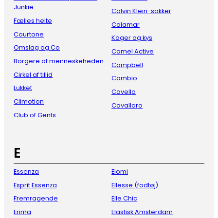
Junkie
Calvin Klein-sokker
Fælles helte
Calamar
Courtone
Kager og kys
Omslag og Co
Camel Active
Borgere af menneskeheden
Campbell
Cirkel af tillid
Cambio
Lukket
Cavello
Climotion
Cavallaro
Club of Gents
E
Essenza
Elomi
Esprit Essenza
Ellesse (fodtøj)
Fremragende
Elle Chic
Erima
Elastisk Amsterdam