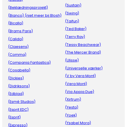
(Sustain)
(Beklædningsprojekt)
(Swing)
(Bianco) (niet meer bij Blosh)
(Taifun)
(Bicalla)
(Ted Baker)
(Brams Paris)
(Terry Ray)
(Calida)
(Tessy Beachwear)
(Claesens)
(The Mercer Brand)
(Comma)
(Ulisse)
(Compania Fantastica)
(Universelle værker)
(Cosabella)
(V by Vera Mont)
(Dickies)
(Vera Mont)
(Didriksons)
(Via Appia Due)
(Edblad)
(Xirtrum)
(Esmé Studios)
(Yesta)
(Esprit EDC)
(Yoek)
(Esprit)
(Ysabel Mora)
(Expresso)