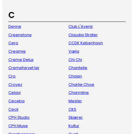
C
Denne
Club L'Avenir
Creenstone
Claudia Sträter
Cero
CCDK København
Creamie
Vælg
Creme Delux
Chi Chi
Cremefarvet tøj
Chantelle
Cro
Chasin
Croyez
Charlie Choe
Celavi
Charmline
Ceceba
Mester
Cecil
CKS
CPH Studio
Skærer
CPH Muse
Kultur