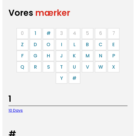
Vores
mærker
0
1
#
3
4
5
6
7
Z
D
O
I
L
B
C
E
F
G
H
J
K
M
N
P
Q
R
S
T
U
V
W
X
Y
#
1
10 Days
#