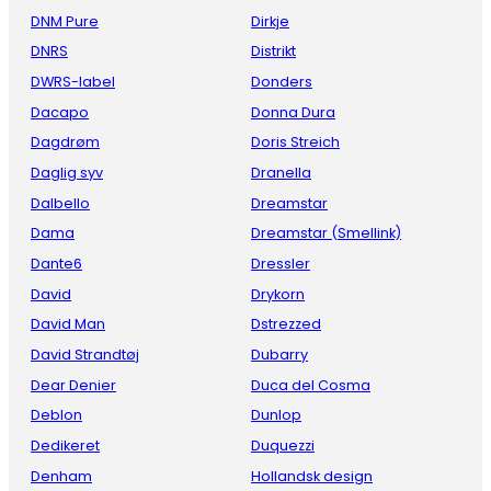
DNM Pure
Dirkje
DNRS
Distrikt
DWRS-label
Donders
Dacapo
Donna Dura
Dagdrøm
Doris Streich
Daglig syv
Dranella
Dalbello
Dreamstar
Dama
Dreamstar (Smellink)
Dante6
Dressler
David
Drykorn
David Man
Dstrezzed
David Strandtøj
Dubarry
Dear Denier
Duca del Cosma
Deblon
Dunlop
Dedikeret
Duquezzi
Denham
Hollandsk design