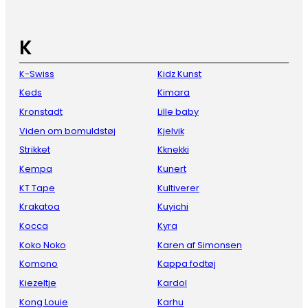
K
K-Swiss
Kidz Kunst
Keds
Kimara
Kronstadt
Lille baby
Viden om bomuldstøj
Kjelvik
Strikket
Kknekki
Kempa
Kunert
KT Tape
Kultiverer
Krakatoa
Kuyichi
Kocca
Kyra
Koko Noko
Karen af Simonsen
Komono
Kappa fodtøj
Kiezeltje
Kardol
Kong Louie
Karhu