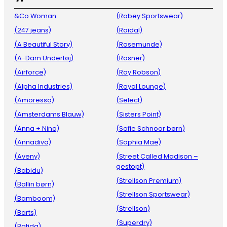
&Co Woman
(Robey Sportswear)
(247 jeans)
(Roidal)
(A Beautiful Story)
(Rosemunde)
(A-Dam Undertøj)
(Rosner)
(Airforce)
(Roy Robson)
(Alpha Industries)
(Royal Lounge)
(Amoressa)
(Select)
(Amsterdams Blauw)
(Sisters Point)
(Anna + Nina)
(Sofie Schnoor børn)
(Annadiva)
(Sophia Mae)
(Aveny)
(Street Called Madison –
gestopt)
(Babidu)
(Strellson Premium)
(Ballin børn)
(Strellson Sportswear)
(Bamboom)
(Strellson)
(Barts)
(Superdry)
(Batida)