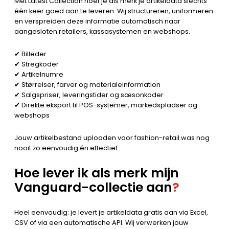
Met Latest Collection hoef je als merk je artikeldata slechts
één keer goed aan te leveren. Wij structureren, uniformeren
en verspreiden deze informatie automatisch naar
aangesloten retailers, kassasystemen en webshops.
✔ Billeder
✔ Stregkoder
✔ Artikelnumre
✔ Størrelser, farver og materialeinformation
✔ Salgspriser, leveringstider og sæsonkoder
✔ Direkte eksport til POS-systemer, markedspladser og
webshops
Jouw artikelbestand uploaden voor fashion-retail was nog
nooit zo eenvoudig én effectief.
Hoe lever ik als merk mijn
Vanguard-collectie aan
?
Heel eenvoudig: je levert je artikeldata gratis aan via Excel,
CSV of via een automatische API. Wij verwerken jouw