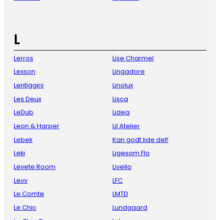
L
Lerros
Lise Charmel
Lexson
Lingadore
Lentiggini
Linolux
Les Deux
Lisca
LeDub
Lidea
Leon & Harper
Lil Atelier
Lebek
Kan godt lide det!
Leki
Ligesom Flo
Levete Room
Livello
Levv
LFC
Le Comte
LMTD
Le Chic
Lundgaard