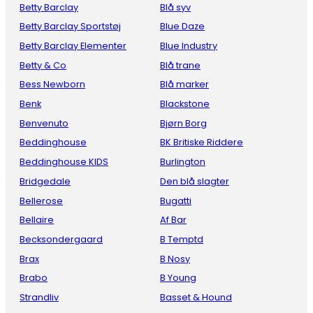
Betty Barclay
Blå syv
Betty Barclay Sportstøj
Blue Daze
Betty Barclay Elementer
Blue Industry
Betty & Co
Blå trane
Bess Newborn
Blå marker
Benk
Blackstone
Benvenuto
Bjørn Borg
Beddinghouse
BK Britiske Riddere
Beddinghouse KIDS
Burlington
Bridgedale
Den blå slagter
Bellerose
Bugatti
Bellaire
Af Bar
Becksondergaard
B Temptd
Brax
B Nosy
Brabo
B Young
Strandliv
Basset & Hound