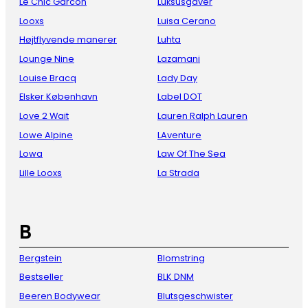
Le Chic Garcon
Luksusgaver
Looxs
Luisa Cerano
Højtflyvende manerer
Luhta
Lounge Nine
Lazamani
Louise Bracq
Lady Day
Elsker København
Label DOT
Love 2 Wait
Lauren Ralph Lauren
Lowe Alpine
LAventure
Lowa
Law Of The Sea
Lille Looxs
La Strada
B
Bergstein
Blomstring
Bestseller
BLK DNM
Beeren Bodywear
Blutsgeschwister