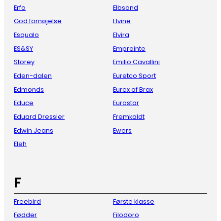
Erfo
Elbsand
God fornøjelse
Elvine
Esqualo
Elvira
ES&SY
Empreinte
Storey
Emilio Cavallini
Eden-dalen
Euretco Sport
Edmonds
Eurex af Brax
Educe
Eurostar
Eduard Dressler
Fremkaldt
Edwin Jeans
Ewers
Eleh
F
Freebird
Første klasse
Fødder
Filodoro