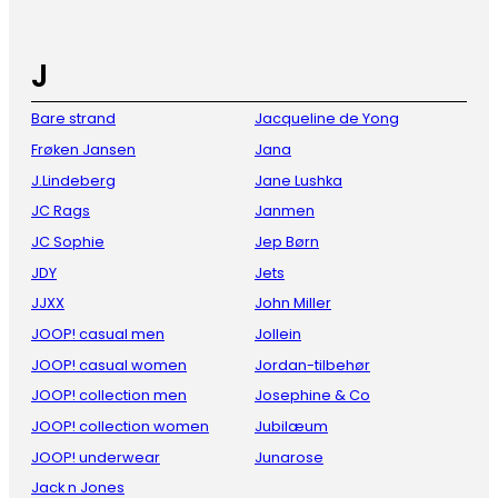
J
Bare strand
Jacqueline de Yong
Frøken Jansen
Jana
J.Lindeberg
Jane Lushka
JC Rags
Janmen
JC Sophie
Jep Børn
JDY
Jets
JJXX
John Miller
JOOP! casual men
Jollein
JOOP! casual women
Jordan-tilbehør
JOOP! collection men
Josephine & Co
JOOP! collection women
Jubilæum
JOOP! underwear
Junarose
Jack n Jones