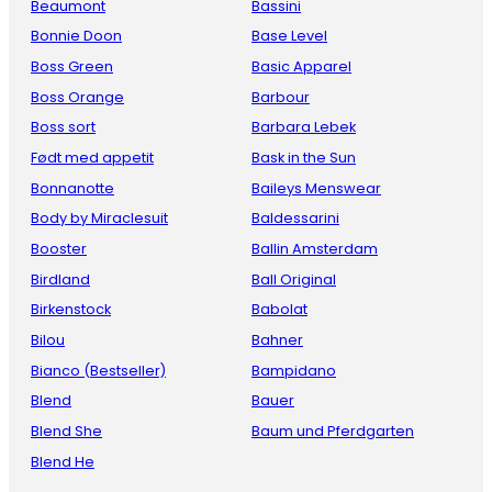
Beaumont
Bassini
Bonnie Doon
Base Level
Boss Green
Basic Apparel
Boss Orange
Barbour
Boss sort
Barbara Lebek
Født med appetit
Bask in the Sun
Bonnanotte
Baileys Menswear
Body by Miraclesuit
Baldessarini
Booster
Ballin Amsterdam
Birdland
Ball Original
Birkenstock
Babolat
Bilou
Bahner
Bianco (Bestseller)
Bampidano
Blend
Bauer
Blend She
Baum und Pferdgarten
Blend He