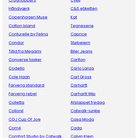
Craghoppers
Cyell
Håndværk
C&S etiketten
Copenhagen Muse
Kat
Cotton Island
Tegneserie
Conturelle by Felina
Caprice
Condor
Støbejern
Tillid fra Megami
Biler Jeans
Converse tasker
Carlton
Codello
Carlo Lanza
Cole Haan
Carl Gross
Farverig standard
Carhartt
Farverig rebel
Carhartt Wip
Colletta
Afslappet fredag
Collonil
Catwalk-junkie
COJ Cup Of Joe
Casa Moda
Com4
Cada
Comfort Studio by Catwalk
Calvin Klein