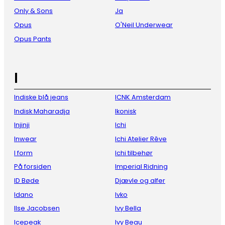
Only & Sons
Ja
Opus
O'Neil Underwear
Opus Pants
I
Indiske blå jeans
ICNK Amsterdam
Indisk Maharadja
Ikonisk
Injinji
Ichi
Inwear
Ichi Atelier Rêve
I form
Ichi tilbehør
På forsiden
Imperial Ridning
ID Bøde
Djævle og alfer
Idano
Ivko
Ilse Jacobsen
Ivy Bella
Icepeak
Ivy Beau