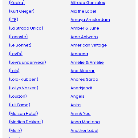
(Koeka)
Alfredo Gonzales
(Kurt Geiger)
Alix the Label
(LTB)
Amaya Amsterdam
(La Strada Unica)
Amber & June
(Lacoste)
Ame Antwerp
(Le Bonnet)
American Vintage
(Levi's)
Amoena
(Levi’s underwear)
Amélie & Amélie
(Lois)
Ana Alcazar
(Lola-klubben)
Andres Sarda
(Lollys Vaskeri)
Anerkjendt
(Louizon)
Angels
(Luli Fama)
Anita
(Maison Hotel)
Ann & You
(Marlies Dekkers)
Anna Montana
(Melik)
Another Label