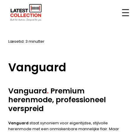
Spring
til
Hjem
–
Mærker
–
Vanguard
indhold
Læsetid: 3 minutter
Vanguard
Vanguard
.
Premium
herenmode, professioneel
verspreid
Vanguard
staat synoniem voor eigentijdse, stijlvolle
herenmode met een onmiskenbare mannelijke flair. Maar