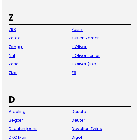
Z
ZRS
Zusss
Zetex
Zus en Zomer
Zenggi
s Oliver
Nul
s Oliver Junior
Zoso
s.Oliver (sko)
Zizo
Z8
D
Afdeling
Desoto
Begær
Deuter
DJdutch jeans
Devotion Twins
DKC Main
Digel