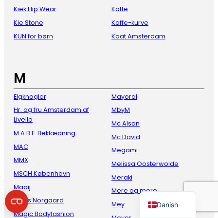
Kiek Hip Wear
Kaffe
Kie Stone
Kaffe-kurve
KUN for børn
Kaat Amsterdam
M
Elgknogler
Mayoral
French
Hr. og fru Amsterdam af
MbyM
Livello
Mc Alson
Italian
M.A.B.E. Beklædning
Mc David
Spanish
MAC
Megami
German
MMX
Melissa Oosterwolde
English
MSCH København
Meraki
Maaij
Dutch
Mere og mere
Mads Norgaard
Mey
Danish
Magic Bodyfashion
Meyer