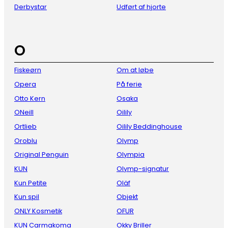
Derbystar
Udført af hjorte
O
Fiskeørn
Om at løbe
Opera
På ferie
Otto Kern
Osaka
ONeill
Oilily
Ortlieb
Oilily Beddinghouse
Oroblu
Olymp
Original Penguin
Olympia
KUN
Olymp-signatur
Kun Petite
Oläf
Kun spil
Objekt
ONLY Kosmetik
OFUR
KUN Carmakoma
Okky Briller