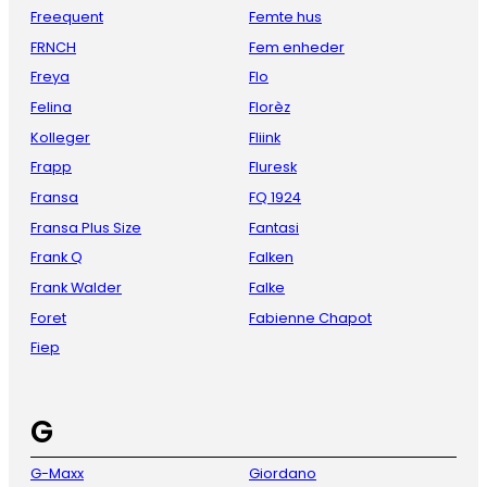
Freequent
Femte hus
FRNCH
Fem enheder
Freya
Flo
Felina
Florèz
Kolleger
Fliink
Frapp
Fluresk
Fransa
FQ 1924
Fransa Plus Size
Fantasi
Frank Q
Falken
Frank Walder
Falke
Foret
Fabienne Chapot
Fiep
G
G-Maxx
Giordano