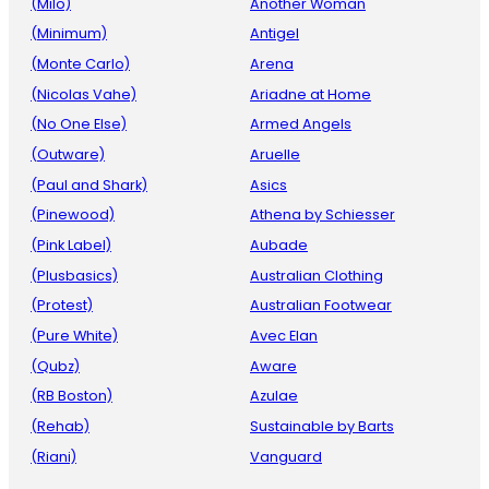
(Milo)
Another Woman
(Minimum)
Antigel
(Monte Carlo)
Arena
(Nicolas Vahe)
Ariadne at Home
(No One Else)
Armed Angels
(Outware)
Aruelle
(Paul and Shark)
Asics
(Pinewood)
Athena by Schiesser
(Pink Label)
Aubade
(Plusbasics)
Australian Clothing
(Protest)
Australian Footwear
(Pure White)
Avec Elan
(Qubz)
Aware
(RB Boston)
Azulae
(Rehab)
Sustainable by Barts
(Riani)
Vanguard