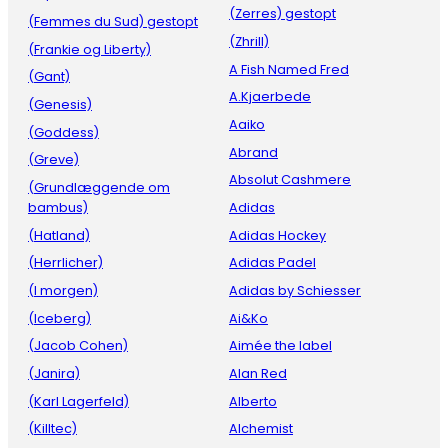
(Zerres) gestopt
(Femmes du Sud) gestopt
(Zhrill)
(Frankie og Liberty)
A Fish Named Fred
(Gant)
A.Kjaerbede
(Genesis)
Aaiko
(Goddess)
Abrand
(Greve)
Absolut Cashmere
(Grundlæggende om
bambus)
Adidas
(Hatland)
Adidas Hockey
(Herrlicher)
Adidas Padel
(I morgen)
Adidas by Schiesser
(Iceberg)
Ai&Ko
(Jacob Cohen)
Aimée the label
(Janira)
Alan Red
(Karl Lagerfeld)
Alberto
(Killtec)
Alchemist