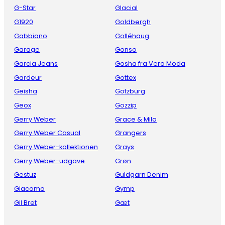
G-Star
Glacial
G1920
Goldbergh
Gabbiano
Golléhaug
Garage
Gonso
Garcia Jeans
Gosha fra Vero Moda
Gardeur
Gottex
Geisha
Gotzburg
Geox
Gozzip
Gerry Weber
Grace & Mila
Gerry Weber Casual
Grangers
Gerry Weber-kollektionen
Grays
Gerry Weber-udgave
Grøn
Gestuz
Guldgarn Denim
Giacomo
Gymp
Gil Bret
Gæt