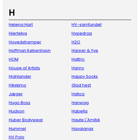
H
Helena Hart
HV-samfundet
Hjertekys
Hypedrop
Hovedstrømper
H2O
Hoffman København
Harper & Yve
HOM
Hattric
House of Artists
Hanro
Highlander
Happy Socks
Hèskimo
Glad hest
Jæger
Hatico
Hugo Boss
Hanwag
Hudson
Habella
Huber Bodywear
Haute L'Amitié
Hummel
Havaianas
HV Polo