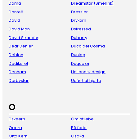
Dama
Dreamstar (Smellink)
Dante6
Dressler
David
Drykorn
David Man
Dstrezzed
David Strandtøj
Dubarry
Dear Denier
Duca del Cosma
Deblon
Dunlop
Dedikeret
Duquezzi
Denham
Hollandsk design
Derbystar
Udført af hjorte
O
Fiskeørn
Om at løbe
Opera
På ferie
Otto Kern
Osaka