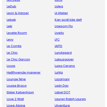
LeDub
Lidea
Leon & Harper
Lil Atelier
Lebek
Kan godt lide det!
Leki
Ligesom Flo
Levete Room
Livello
Levv
LFC
Le Comte
LMTD
Le Chic
Lundgaard
Le Chic Garcon
Luksusgaver
Looxs
Luisa Cerano
Højtflyvende manerer
Luhta
Lounge Nine
Lazamani
Louise Bracq
Lady Day
Elsker København
Label DOT
Love 2 Wait
Lauren Ralph Lauren
Lowe Alpine
LAventure