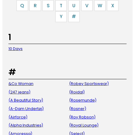
Q
R
S
T
U
V
W
X
Y
#
1
10 Days
#
&Co Woman
(Robey Sportswear)
(247 jeans)
(Roidal)
(A Beautiful Story)
(Rosemunde)
(A-Dam Undertøj)
(Rosner)
(Airforce)
(Roy Robson)
(Alpha Industries)
(Royal Lounge)
(Amoressa)
(Select)