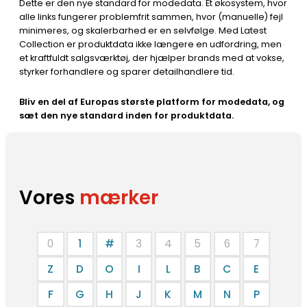
Dette er den nye standard for modedata. Et økosystem, hvor
alle links fungerer problemfrit sammen, hvor (manuelle) fejl
minimeres, og skalerbarhed er en selvfølge. Med Latest
Collection er produktdata ikke længere en udfordring, men
et kraftfuldt salgsværktøj, der hjælper brands med at vokse,
styrker forhandlere og sparer detailhandlere tid.
Bliv en del af Europas største platform for modedata, og
sæt den nye standard inden for produktdata.
Vores
mærker
0
1
#
3
4
5
6
7
Z
D
O
I
L
B
C
E
F
G
H
J
K
M
N
P