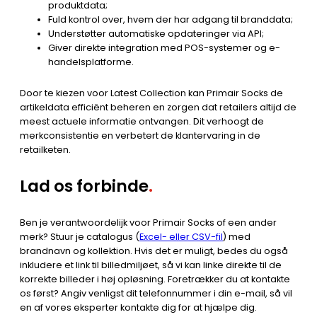
produktdata;
Fuld kontrol over, hvem der har adgang til branddata;
Understøtter automatiske opdateringer via API;
Giver direkte integration med POS-systemer og e-
handelsplatforme.
Door te kiezen voor Latest Collection kan Primair Socks de
artikeldata efficiënt beheren en zorgen dat retailers altijd de
meest actuele informatie ontvangen. Dit verhoogt de
merkconsistentie en verbetert de klantervaring in de
retailketen.
Lad os forbinde
.
Ben je verantwoordelijk voor Primair Socks of een ander
merk? Stuur je catalogus (
Excel- eller CSV-fil
) med
brandnavn og kollektion. Hvis det er muligt, bedes du også
inkludere et link til billedmiljøet, så vi kan linke direkte til de
korrekte billeder i høj opløsning. Foretrækker du at kontakte
os først? Angiv venligst dit telefonnummer i din e-mail, så vil
en af ​​vores eksperter kontakte dig for at hjælpe dig.