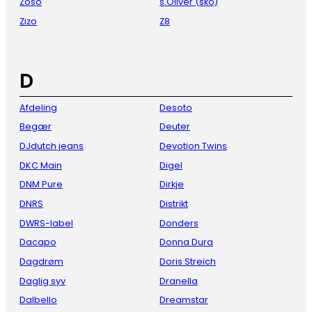
Zoso
s.Oliver (sko)
Zizo
Z8
D
Afdeling
Desoto
Begær
Deuter
DJdutch jeans
Devotion Twins
DKC Main
Digel
DNM Pure
Dirkje
DNRS
Distrikt
DWRS-label
Donders
Dacapo
Donna Dura
Dagdrøm
Doris Streich
Daglig syv
Dranella
Dalbello
Dreamstar