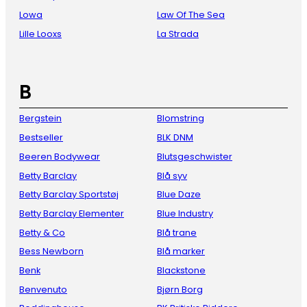
Lowa
Law Of The Sea
Lille Looxs
La Strada
B
Bergstein
Blomstring
Bestseller
BLK DNM
Beeren Bodywear
Blutsgeschwister
Betty Barclay
Blå syv
Betty Barclay Sportstøj
Blue Daze
Betty Barclay Elementer
Blue Industry
Betty & Co
Blå trane
Bess Newborn
Blå marker
Benk
Blackstone
Benvenuto
Bjørn Borg