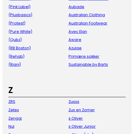
(Pink Label)
Aubade
(Plusbasics)
Australian Clothing
(Protest)
Australian Footwear
(Pure White)
Avec Elan
(Qubz)
Aware
(RB Boston)
Azulae
(Rehab)
Primære sokker
(Riani)
Sustainable by Barts
Z
ZRS
Zusss
Zetex
Zus en Zomer
Zenggi
s Oliver
Nul
s Oliver Junior