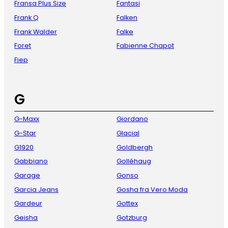
Fransa Plus Size
Fantasi
Frank Q
Falken
Frank Walder
Falke
Foret
Fabienne Chapot
Fiep
G
G-Maxx
Giordano
G-Star
Glacial
G1920
Goldbergh
Gabbiano
Golléhaug
Garage
Gonso
Garcia Jeans
Gosha fra Vero Moda
Gardeur
Gottex
Geisha
Gotzburg