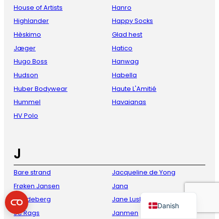
House of Artists
Hanro
Highlander
Happy Socks
Hèskimo
Glad hest
Jæger
Hatico
Hugo Boss
Hanwag
Hudson
Habella
Huber Bodywear
Haute L'Amitié
Hummel
Havaianas
French
HV Polo
Italian
Spanish
J
German
Bare strand
Jacqueline de Yong
English
Frøken Jansen
Jana
Dutch
J.Lindeberg
Jane Lushka
Danish
JC Rags
Janmen