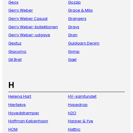
Geox
Gozzip
Gerry Weber
Grace & Mila
Gerry Weber Casual
Grangers
Gerry Weber-kollektionen
Grays
Gerry Weber-udgave
Grøn
Gestuz
Guldgarn Denim
Giacomo
Gymp
Gil Bret
Gæt
H
Helena Hart
HV-samfundet
Hjertekys
Hypedrop
Hovedstrømper
H2O
Hoffman København
Harper & Yve
HOM
Hattric