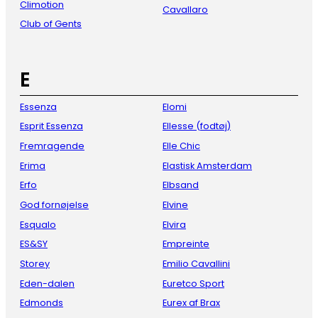
Climotion
Cavallaro
Club of Gents
E
Essenza
Elomi
Esprit Essenza
Ellesse (fodtøj)
Fremragende
Elle Chic
Erima
Elastisk Amsterdam
Erfo
Elbsand
God fornøjelse
Elvine
Esqualo
Elvira
ES&SY
Empreinte
Storey
Emilio Cavallini
Eden-dalen
Euretco Sport
Edmonds
Eurex af Brax