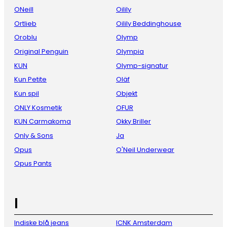
ONeill
Oilily
Ortlieb
Oilily Beddinghouse
Oroblu
Olymp
Original Penguin
Olympia
KUN
Olymp-signatur
Kun Petite
Oläf
Kun spil
Objekt
ONLY Kosmetik
OFUR
KUN Carmakoma
Okky Briller
Only & Sons
Ja
Opus
O'Neil Underwear
Opus Pants
I
Indiske blå jeans
ICNK Amsterdam