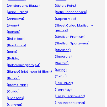
(Amsterdams Blauw)
(Sisters Point)
(Anna + Nina)
(Sofie Schnoor børn)
(Annadiva)
(Sophia Mae)
(Aveny)
(Street Called Madison –
gestopt)
(Babidu)
(Strellson Premium)
(Ballin børn)
(Strellson Sportswear)
(Bamboom)
(Strellson)
(Barts)
(Superdry)
(Batida)
(Sustain)
(Beklædningsprojekt)
(Swing)
(Bianco) (niet meer bij Blosh)
(Taifun)
(Bicalla)
(Ted Baker)
(Brams Paris)
(Terry Ray)
(Calida)
(Tessy Beachwear)
(Claesens)
(The Mercer Brand)
(Comma)