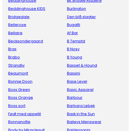
Beddinghouse
BK Britiske Riddere
Beddinghouse KIDS
Burlington
Bridgedale
Den blå slagter
Bellerose
Bugatti
Bellaire
Af Bar
Becksondergaard
B Temptd
Brax
B Nosy
Brabo
B Young
Strandliv
Basset & Hound
Beaumont
Bassini
Bonnie Doon
Base Level
Boss Green
Basic Apparel
Boss Orange
Barbour
Boss sort
Barbara Lebek
Født med appetit
Bask in the Sun
Bonnanotte
Baileys Menswear
Body by Miraclesuit
Baldessarini