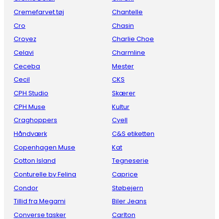
Cremefarvet tøj
Chantelle
Cro
Chasin
Croyez
Charlie Choe
Celavi
Charmline
Ceceba
Mester
Cecil
CKS
CPH Studio
Skærer
CPH Muse
Kultur
Craghoppers
Cyell
Håndværk
C&S etiketten
Copenhagen Muse
Kat
Cotton Island
Tegneserie
Conturelle by Felina
Caprice
Condor
Støbejern
Tillid fra Megami
Biler Jeans
Converse tasker
Carlton