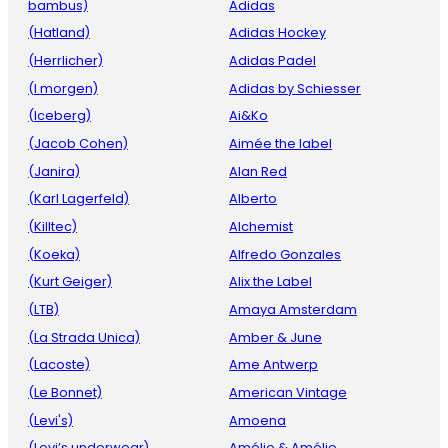
bambus)
Adidas
(Hatland)
Adidas Hockey
(Herrlicher)
Adidas Padel
(I morgen)
Adidas by Schiesser
(Iceberg)
Ai&Ko
(Jacob Cohen)
Aimée the label
(Janira)
Alan Red
(Karl Lagerfeld)
Alberto
(Killtec)
Alchemist
(Koeka)
Alfredo Gonzales
(Kurt Geiger)
Alix the Label
(LTB)
Amaya Amsterdam
(La Strada Unica)
Amber & June
(Lacoste)
Ame Antwerp
(Le Bonnet)
American Vintage
(Levi's)
Amoena
(Levi’s underwear)
Amélie & Amélie