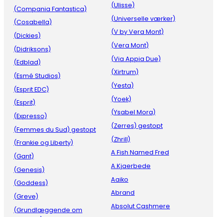
(Ulisse)
(Compania Fantastica)
(Universelle værker)
(Cosabella)
(V by Vera Mont)
(Dickies)
(Vera Mont)
(Didriksons)
(Via Appia Due)
(Edblad)
(Xirtrum)
(Esmé Studios)
(Yesta)
(Esprit EDC)
(Yoek)
(Esprit)
(Ysabel Mora)
(Expresso)
(Zerres) gestopt
(Femmes du Sud) gestopt
(Zhrill)
(Frankie og Liberty)
A Fish Named Fred
(Gant)
A.Kjaerbede
(Genesis)
Aaiko
(Goddess)
Abrand
(Greve)
Absolut Cashmere
(Grundlæggende om