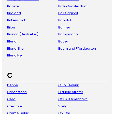
Booster
Ballin Amsterdam
Birdland
Ball Original
Birkenstock
Babolat
Bilou
Bahner
Bianco (Bestseller)
Bampidano
Blend
Bauer
Blend She
Baum und Pferdgarten
Blend He
C
Denne
Club L'Avenir
Creenstone
Claudia Sträter
Cero
CCDK København
Creamie
Vælg
Creme Delux
Chi Chi