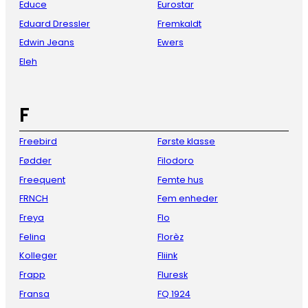
Educe
Eurostar
Eduard Dressler
Fremkaldt
Edwin Jeans
Ewers
Eleh
F
Freebird
Første klasse
Fødder
Filodoro
Freequent
Femte hus
FRNCH
Fem enheder
Freya
Flo
Felina
Florèz
Kolleger
Fliink
Frapp
Fluresk
Fransa
FQ 1924