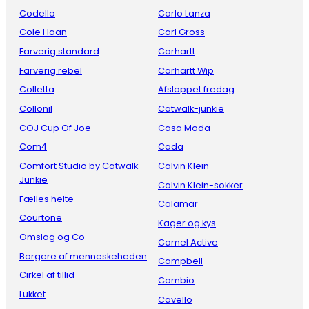
Codello
Carlo Lanza
Cole Haan
Carl Gross
Farverig standard
Carhartt
Farverig rebel
Carhartt Wip
Colletta
Afslappet fredag
Collonil
Catwalk-junkie
COJ Cup Of Joe
Casa Moda
Com4
Cada
Comfort Studio by Catwalk
Calvin Klein
Junkie
Calvin Klein-sokker
Fælles helte
Calamar
Courtone
Kager og kys
Omslag og Co
Camel Active
Borgere af menneskeheden
Campbell
Cirkel af tillid
Cambio
Lukket
Cavello