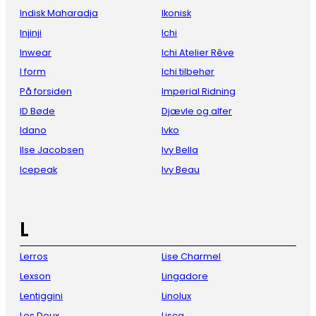
Indisk Maharadja
Ikonisk
Injinji
Ichi
Inwear
Ichi Atelier Rêve
I form
Ichi tilbehør
På forsiden
Imperial Ridning
ID Bøde
Djævle og alfer
Idano
Ivko
Ilse Jacobsen
Ivy Bella
Icepeak
Ivy Beau
L
Lerros
Lise Charmel
Lexson
Lingadore
Lentiggini
Linolux
Les Deux
Lisca