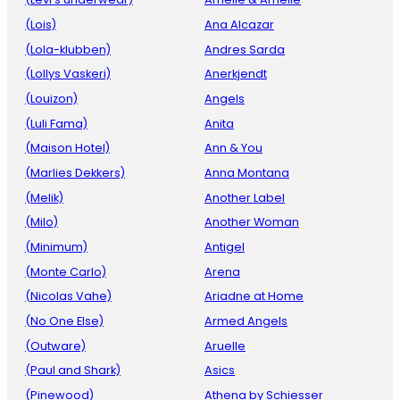
(Lois)
Ana Alcazar
(Lola-klubben)
Andres Sarda
(Lollys Vaskeri)
Anerkjendt
(Louizon)
Angels
(Luli Fama)
Anita
(Maison Hotel)
Ann & You
(Marlies Dekkers)
Anna Montana
(Melik)
Another Label
(Milo)
Another Woman
(Minimum)
Antigel
(Monte Carlo)
Arena
(Nicolas Vahe)
Ariadne at Home
(No One Else)
Armed Angels
(Outware)
Aruelle
(Paul and Shark)
Asics
(Pinewood)
Athena by Schiesser