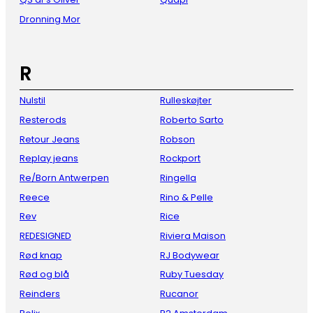
Dronning Mor
R
Nulstil
Rulleskøjter
Resterods
Roberto Sarto
Retour Jeans
Robson
Replay jeans
Rockport
Re/Born Antwerpen
Ringella
Reece
Rino & Pelle
Rev
Rice
REDESIGNED
Riviera Maison
Rød knap
RJ Bodywear
Rød og blå
Ruby Tuesday
Reinders
Rucanor