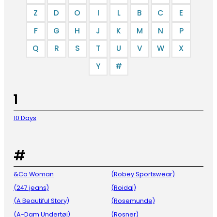
Z
D
O
I
L
B
C
E
F
G
H
J
K
M
N
P
Q
R
S
T
U
V
W
X
Y
#
1
10 Days
#
&Co Woman
(Robey Sportswear)
(247 jeans)
(Roidal)
(A Beautiful Story)
(Rosemunde)
(A-Dam Undertøj)
(Rosner)