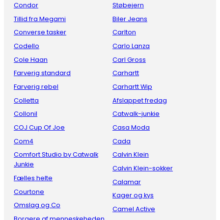
Condor
Støbejern
Tillid fra Megami
Biler Jeans
Converse tasker
Carlton
Codello
Carlo Lanza
Cole Haan
Carl Gross
Farverig standard
Carhartt
Farverig rebel
Carhartt Wip
Colletta
Afslappet fredag
Collonil
Catwalk-junkie
COJ Cup Of Joe
Casa Moda
Com4
Cada
Comfort Studio by Catwalk
Calvin Klein
Junkie
Calvin Klein-sokker
Fælles helte
Calamar
Courtone
Kager og kys
Omslag og Co
Camel Active
Borgere af menneskeheden