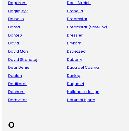
Dagdrøm
Doris Streich
Daglig syv
Dranella
Dalbello
Dreamstar
Dama
Dreamstar (Smellink)
Dante6
Dressler
David
Drykorn
David Man
Dstrezzed
David Strandtøj
Dubarry
Dear Denier
Duca del Cosma
Deblon
Dunlop
Dedikeret
Duquezzi
Denham
Hollandsk design
Derbystar
Udført af hjorte
O