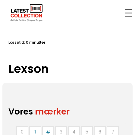
Spring
til
Hjem
–
Mærker
–
Lexson
indhold
Læsetid: 0 minutter
Lexson
Vores
mærker
0
1
#
3
4
5
6
7