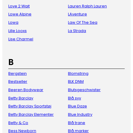
Love 2 Wait
Lauren Ralph Lauren
Lowe Alpine
LAventure
Lowa
Law Of The Sea
Lille Looxs
La Strada
Lise Charmel
B
Bergstein
Blomstring
Bestseller
BLK DNM
Beeren Bodywear
Blutsgeschwister
Betty Barclay
Blå syv
Betty Barclay Sportstøj
Blue Daze
Betty Barclay Elementer
Blue Industry
Betty & Co
Blå trane
Bess Newborn
Blå marker