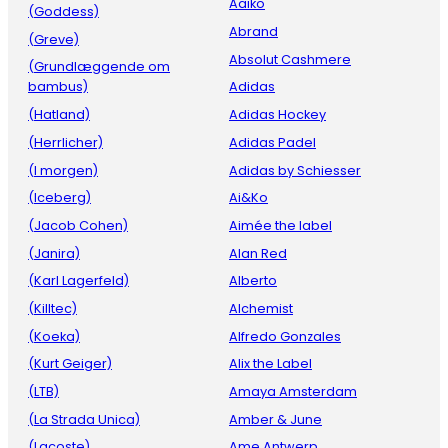
Aaiko
(Goddess)
Abrand
(Greve)
Absolut Cashmere
(Grundlæggende om
bambus)
Adidas
(Hatland)
Adidas Hockey
(Herrlicher)
Adidas Padel
(I morgen)
Adidas by Schiesser
(Iceberg)
Ai&Ko
(Jacob Cohen)
Aimée the label
(Janira)
Alan Red
(Karl Lagerfeld)
Alberto
(Killtec)
Alchemist
(Koeka)
Alfredo Gonzales
(Kurt Geiger)
Alix the Label
(LTB)
Amaya Amsterdam
(La Strada Unica)
Amber & June
(Lacoste)
Ame Antwerp