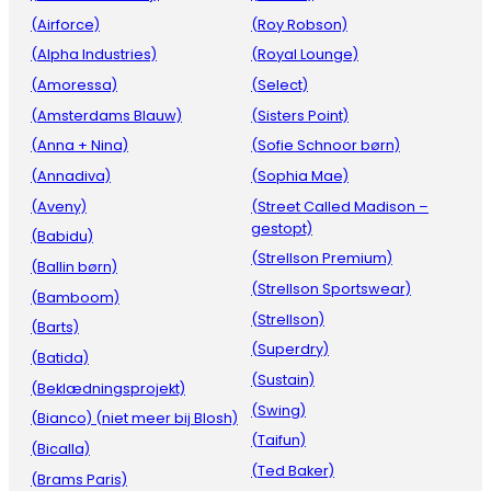
(Airforce)
(Roy Robson)
(Alpha Industries)
(Royal Lounge)
(Amoressa)
(Select)
(Amsterdams Blauw)
(Sisters Point)
(Anna + Nina)
(Sofie Schnoor børn)
(Annadiva)
(Sophia Mae)
(Aveny)
(Street Called Madison –
gestopt)
(Babidu)
(Strellson Premium)
(Ballin børn)
(Strellson Sportswear)
(Bamboom)
(Strellson)
(Barts)
(Superdry)
(Batida)
(Sustain)
(Beklædningsprojekt)
(Swing)
(Bianco) (niet meer bij Blosh)
(Taifun)
(Bicalla)
(Ted Baker)
(Brams Paris)