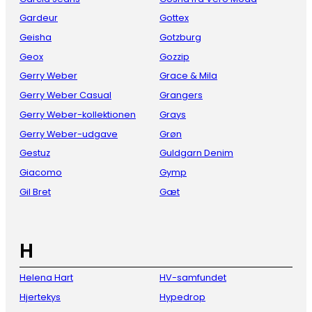
Gardeur
Gottex
Geisha
Gotzburg
Geox
Gozzip
Gerry Weber
Grace & Mila
Gerry Weber Casual
Grangers
Gerry Weber-kollektionen
Grays
Gerry Weber-udgave
Grøn
Gestuz
Guldgarn Denim
Giacomo
Gymp
Gil Bret
Gæt
H
Helena Hart
HV-samfundet
Hjertekys
Hypedrop