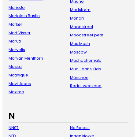
Mizuno
MarieJo
Modstrøm
Marjolein Bastin
Monari
Markør
Moodstreet
Mart Visser
Moodstreet petit
Maruti
Mos Mosh
Marvelis
Moscow
Maryan Mehlhorn
Muchachomalo
Masita
Mud Jeans Kids
Matinique
München
Mavi Jeans
Rodet weekend
Maximo
N
NN07
No Excess
NED
Ingen klokke