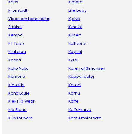
Keds
Kimara
Kronstadt
Lille baby
Viden om bomuldstøj
Kjelvik
Strikket
Kknekki
Kempa
Kunert
KT Tape
Kultiverer
Krakatoa
Kuyichi
Kocca
Kyra
Koko Noko
Karen af Simonsen
Komono
Kappa fodtøj
Kiezeltje
Kardol
Kong Louie
Karhu
Kiek Hip Wear
Kaffe
Kie Stone
Kaffe-kurve
KUN for børn
Kaat Amsterdam