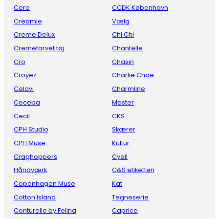
Cero
CCDK København
Creamie
Vælg
Creme Delux
Chi Chi
Cremefarvet tøj
Chantelle
Cro
Chasin
Croyez
Charlie Choe
Celavi
Charmline
Ceceba
Mester
Cecil
CKS
CPH Studio
Skærer
CPH Muse
Kultur
Craghoppers
Cyell
Håndværk
C&S etiketten
Copenhagen Muse
Kat
Cotton Island
Tegneserie
Conturelle by Felina
Caprice