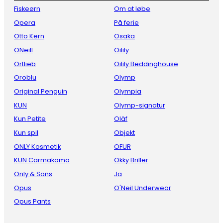
Fiskeørn
Om at løbe
Opera
På ferie
Otto Kern
Osaka
ONeill
Oilily
Ortlieb
Oilily Beddinghouse
Oroblu
Olymp
Original Penguin
Olympia
KUN
Olymp-signatur
Kun Petite
Oläf
Kun spil
Objekt
ONLY Kosmetik
OFUR
KUN Carmakoma
Okky Briller
Only & Sons
Ja
Opus
O'Neil Underwear
Opus Pants