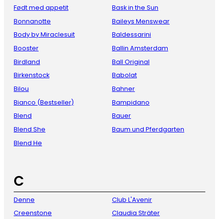
Født med appetit
Bask in the Sun
Bonnanotte
Baileys Menswear
Body by Miraclesuit
Baldessarini
Booster
Ballin Amsterdam
Birdland
Ball Original
Birkenstock
Babolat
Bilou
Bahner
Bianco (Bestseller)
Bampidano
Blend
Bauer
Blend She
Baum und Pferdgarten
Blend He
C
Denne
Club L'Avenir
Creenstone
Claudia Sträter