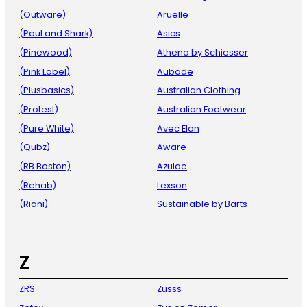
(Outware)
Aruelle
(Paul and Shark)
Asics
(Pinewood)
Athena by Schiesser
(Pink Label)
Aubade
(Plusbasics)
Australian Clothing
(Protest)
Australian Footwear
(Pure White)
Avec Elan
(Qubz)
Aware
(RB Boston)
Azulae
(Rehab)
Lexson
(Riani)
Sustainable by Barts
Z
ZRS
Zusss