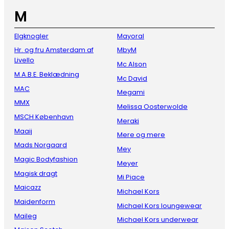
M
Elgknogler
Mayoral
Hr. og fru Amsterdam af
MbyM
Livello
Mc Alson
M.A.B.E. Beklædning
Mc David
MAC
Megami
MMX
Melissa Oosterwolde
MSCH København
Meraki
Maaij
Mere og mere
Mads Norgaard
Mey
Magic Bodyfashion
Meyer
Magisk dragt
Mi Piace
Maicazz
Michael Kors
Maidenform
Michael Kors loungewear
Maileg
Michael Kors underwear