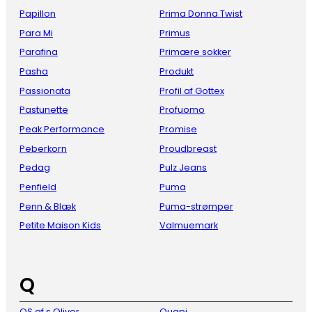
Papillon
Prima Donna Twist
Para Mi
Primus
Parafina
Primære sokker
Pasha
Produkt
Passionata
Profil af Gottex
Pastunette
Profuomo
Peak Performance
Promise
Peberkorn
Proudbreast
Pedag
Pulz Jeans
Penfield
Puma
Penn & Blæk
Puma-strømper
Petite Maison Kids
Valmuemark
Q
QS af s Oliver
Quapi