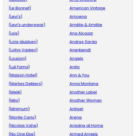
(Le Bonnet)
American Vintage
(Levi's)
Amoena
(Levi’s underwear)
Amélie & Amélie
(Lois)
Ana Alcazar
(Lola-klubben)
Andres Sarda
(Lollys Vaskeri)
Anerkjendt
(Louizon)
Angels
(Luli Fama)
Anita
(Maison Hotel)
Ann & You
(Marlies Dekkers)
Anna Montana
(Melik)
Another Label
(Milo)
Another Woman
(Minimum)
Antigel
(Monte Carlo)
Arena
(Nicolas Vahe)
Ariadne at Home
(No One Else)
Armed Angels