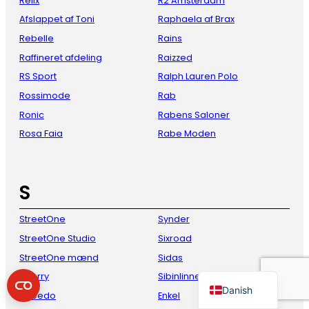
Relix
R2 Amsterdam
Afslappet af Toni
Raphaela af Brax
Rebelle
Rains
Raffineret afdeling
Raizzed
RS Sport
Ralph Lauren Polo
Rossimode
Rab
Ronic
Rabens Saloner
Rosa Faia
Rabe Moden
French
Italian
S
Spanish
StreetOne
Synder
German
StreetOne Studio
Sixroad
English
StreetOne mænd
Sidas
Dutch
Sperry
Sibinlinnebjerg
Danish
Speedo
Enkel