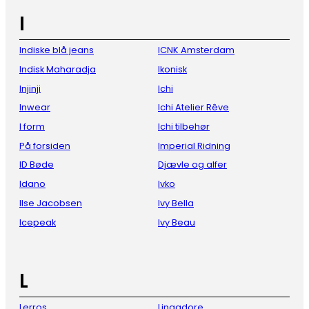
I
Indiske blå jeans
ICNK Amsterdam
Indisk Maharadja
Ikonisk
Injinji
Ichi
Inwear
Ichi Atelier Rêve
I form
Ichi tilbehør
På forsiden
Imperial Ridning
ID Bøde
Djævle og alfer
Idano
Ivko
Ilse Jacobsen
Ivy Bella
Icepeak
Ivy Beau
L
Lerros
Lingadore