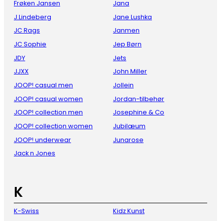
Frøken Jansen
Jana
J.Lindeberg
Jane Lushka
JC Rags
Janmen
JC Sophie
Jep Børn
JDY
Jets
JJXX
John Miller
JOOP! casual men
Jollein
JOOP! casual women
Jordan-tilbehør
JOOP! collection men
Josephine & Co
JOOP! collection women
Jubilæum
JOOP! underwear
Junarose
Jack n Jones
K
K-Swiss
Kidz Kunst