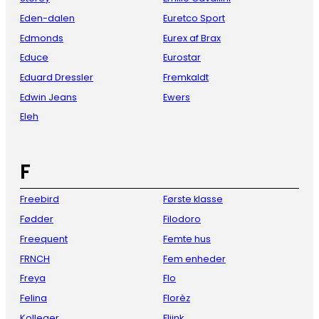
Eden-dalen
Euretco Sport
Edmonds
Eurex af Brax
Educe
Eurostar
Eduard Dressler
Fremkaldt
Edwin Jeans
Ewers
Eleh
F
Freebird
Første klasse
Fødder
Filodoro
Freequent
Femte hus
FRNCH
Fem enheder
Freya
Flo
Felina
Florèz
Kolleger
Fliink