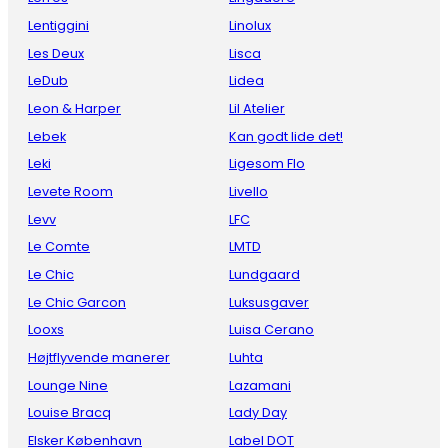
Lentiggini
Linolux
Les Deux
Lisca
LeDub
Lidea
Leon & Harper
Lil Atelier
Lebek
Kan godt lide det!
Leki
Ligesom Flo
Levete Room
Livello
Levv
LFC
Le Comte
LMTD
Le Chic
Lundgaard
Le Chic Garcon
Luksusgaver
Looxs
Luisa Cerano
Højtflyvende manerer
Luhta
Lounge Nine
Lazamani
Louise Bracq
Lady Day
Elsker København
Label DOT