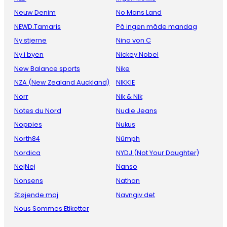
Neuw Denim
No Mans Land
NEWD.Tamaris
På ingen måde mandag
Ny stjerne
Nina von C
Ny i byen
Nickey Nobel
New Balance sports
Nike
NZA (New Zealand Auckland)
NIKKIE
Norr
Nik & Nik
Notes du Nord
Nudie Jeans
Noppies
Nukus
North84
Nümph
Nordica
NYDJ (Not Your Daughter)
NejNej
Nanso
Nonsens
Nathan
Støjende maj
Navngiv det
Nous Sommes Etiketter