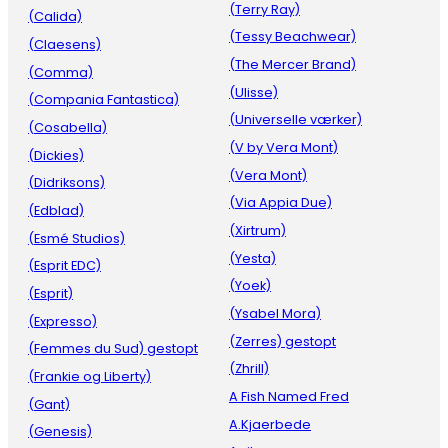
(Terry Ray)
(Calida)
(Tessy Beachwear)
(Claesens)
(The Mercer Brand)
(Comma)
(Ulisse)
(Compania Fantastica)
(Universelle værker)
(Cosabella)
(V by Vera Mont)
(Dickies)
(Vera Mont)
(Didriksons)
(Via Appia Due)
(Edblad)
(Xirtrum)
(Esmé Studios)
(Yesta)
(Esprit EDC)
(Yoek)
(Esprit)
(Ysabel Mora)
(Expresso)
(Zerres) gestopt
(Femmes du Sud) gestopt
(Zhrill)
(Frankie og Liberty)
A Fish Named Fred
(Gant)
A.Kjaerbede
(Genesis)