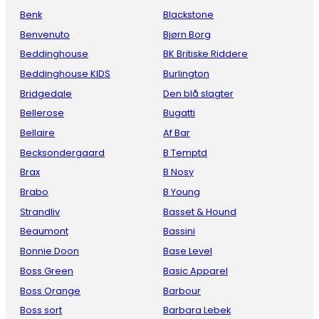
Benk
Blackstone
Benvenuto
Bjørn Borg
Beddinghouse
BK Britiske Riddere
Beddinghouse KIDS
Burlington
Bridgedale
Den blå slagter
Bellerose
Bugatti
Bellaire
Af Bar
Becksondergaard
B Temptd
Brax
B Nosy
Brabo
B Young
Strandliv
Basset & Hound
Beaumont
Bassini
Bonnie Doon
Base Level
Boss Green
Basic Apparel
Boss Orange
Barbour
Boss sort
Barbara Lebek