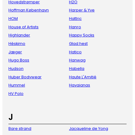
Hovedstrømper
H2O
Hoffman København
Harper & Yve
HOM
Hattric
House of Artists
Hanro
Highlander
Happy Socks
Hèskimo
Glad hest
Jæger
Hatico
Hugo Boss
Hanwag
Hudson
Habella
Huber Bodywear
Haute L'Amitié
Hummel
Havaianas
HV Polo
J
Bare strand
Jacqueline de Yong