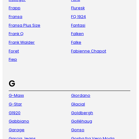
Frapp
Fluresk
Fransa
FQ 1924
Fransa Plus Size
Fantasi
Frank Q
Falken
Frank Walder
Falke
Foret
Fabienne Chapot
Fiep
G
G-Maxx
Giordano
G-Star
Glacial
G1920
Goldbergh
Gabbiano
Golléhaug
Garage
Gonso
Garcia Jeans
Gosha fra Vero Moda