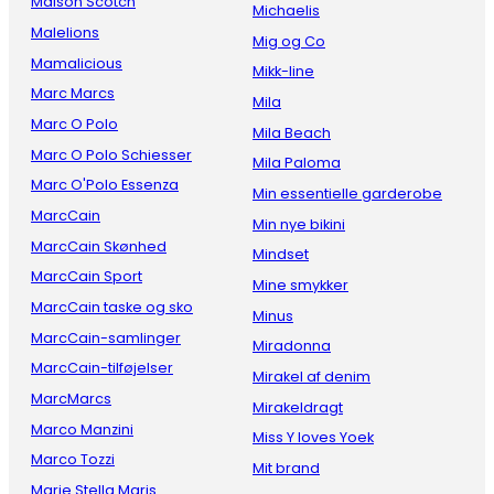
Maison Scotch
Michaelis
Malelions
Mig og Co
Mamalicious
Mikk-line
Marc Marcs
Mila
Marc O Polo
Mila Beach
Marc O Polo Schiesser
Mila Paloma
Marc O'Polo Essenza
Min essentielle garderobe
MarcCain
Min nye bikini
MarcCain Skønhed
Mindset
MarcCain Sport
Mine smykker
MarcCain taske og sko
Minus
MarcCain-samlinger
Miradonna
MarcCain-tilføjelser
Mirakel af denim
MarcMarcs
Mirakeldragt
Marco Manzini
Miss Y loves Yoek
Marco Tozzi
Mit brand
Marie Stella Maris