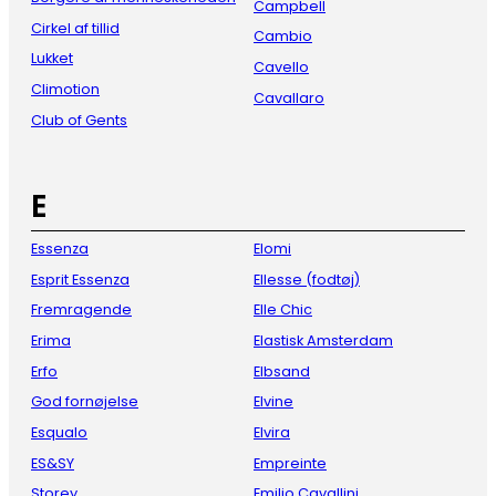
Campbell
Cirkel af tillid
Cambio
Lukket
Cavello
Climotion
Cavallaro
Club of Gents
E
Essenza
Elomi
Esprit Essenza
Ellesse (fodtøj)
Fremragende
Elle Chic
Erima
Elastisk Amsterdam
Erfo
Elbsand
God fornøjelse
Elvine
Esqualo
Elvira
ES&SY
Empreinte
Storey
Emilio Cavallini