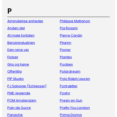
P
Almindelige enheder
Philippe Matignon
Anden del
Pia Rossini
At male fortiden
Pierre Cardin
Benzinindustrien
Pilgrim
Den rene vej
Pioner
Fjolser
Playtex
Gris og høne
Pockies
Offentlig
Polardream
PIP Studio
Polo Ralph Lauren
PJ Salvage (Schiesser)
Portrætter
PME-legende
Postyr
POM Amsterdam
Presly en Sun
Pain de Sucre
Pretty You London
Panache
Prima Donna