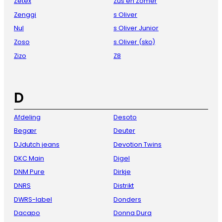
Zetex
Zus en Zomer
Zenggi
s Oliver
Nul
s Oliver Junior
Zoso
s.Oliver (sko)
Zizo
Z8
D
Afdeling
Desoto
Begær
Deuter
DJdutch jeans
Devotion Twins
DKC Main
Digel
DNM Pure
Dirkje
DNRS
Distrikt
DWRS-label
Donders
Dacapo
Donna Dura