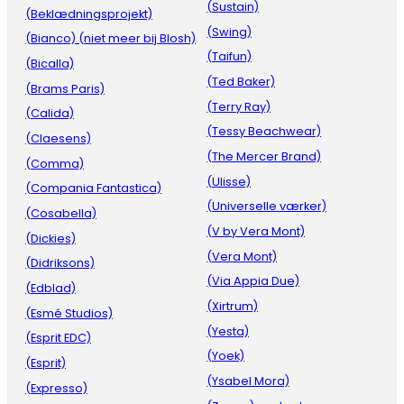
(Sustain)
(Beklædningsprojekt)
(Swing)
(Bianco) (niet meer bij Blosh)
(Taifun)
(Bicalla)
(Ted Baker)
(Brams Paris)
(Terry Ray)
(Calida)
(Tessy Beachwear)
(Claesens)
(The Mercer Brand)
(Comma)
(Ulisse)
(Compania Fantastica)
(Universelle værker)
(Cosabella)
(V by Vera Mont)
(Dickies)
(Vera Mont)
(Didriksons)
(Via Appia Due)
(Edblad)
(Xirtrum)
(Esmé Studios)
(Yesta)
(Esprit EDC)
(Yoek)
(Esprit)
(Ysabel Mora)
(Expresso)