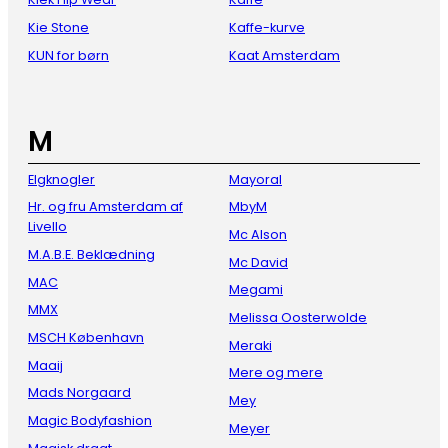
Kie Stone
Kaffe-kurve
KUN for børn
Kaat Amsterdam
M
Elgknogler
Mayoral
Hr. og fru Amsterdam af
MbyM
Livello
Mc Alson
M.A.B.E. Beklædning
Mc David
MAC
Megami
MMX
Melissa Oosterwolde
MSCH København
Meraki
Maaij
Mere og mere
Mads Norgaard
Mey
Magic Bodyfashion
Meyer