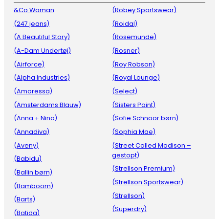
&Co Woman
(Robey Sportswear)
(247 jeans)
(Roidal)
(A Beautiful Story)
(Rosemunde)
(A-Dam Undertøj)
(Rosner)
(Airforce)
(Roy Robson)
(Alpha Industries)
(Royal Lounge)
(Amoressa)
(Select)
(Amsterdams Blauw)
(Sisters Point)
(Anna + Nina)
(Sofie Schnoor børn)
(Annadiva)
(Sophia Mae)
(Aveny)
(Street Called Madison –
gestopt)
(Babidu)
(Strellson Premium)
(Ballin børn)
(Strellson Sportswear)
(Bamboom)
(Strellson)
(Barts)
(Superdry)
(Batida)