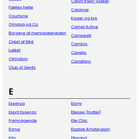
Calvin Klein-sokker
Fælles helte
Calamar
Courtone
Kager og kys
Omslag og Co
Camel Active
Borgere af menneskeheden
Campbell
Cirkel af tillid
Cambio
Lukket
Cavello
Climotion
Cavallaro
Club of Gents
E
Essenza
Elomi
Esprit Essenza
Ellesse (fodtøj)
Fremragende
Elle Chic
Erima
Elastisk Amsterdam
Erfo
Elbsand