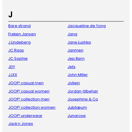
J
Bare strand
Jacqueline de Yong
Frøken Jansen
Jana
J.Lindeberg
Jane Lushka
JC Rags
Janmen
JC Sophie
Jep Børn
JDY
Jets
JJXX
John Miller
JOOP! casual men
Jollein
JOOP! casual women
Jordan-tilbehør
JOOP! collection men
Josephine & Co
JOOP! collection women
Jubilæum
JOOP! underwear
Junarose
Jack n Jones