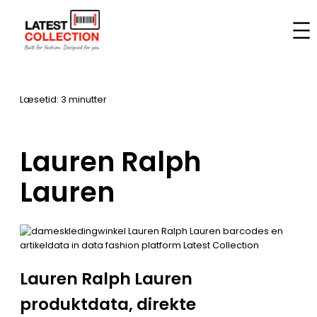
Spring
til
Hjem
–
Mærker
–
Lauren Ralph Lauren
indhold
Læsetid: 3 minutter
Lauren Ralph
Lauren
Lauren Ralph Lauren
produktdata, direkte