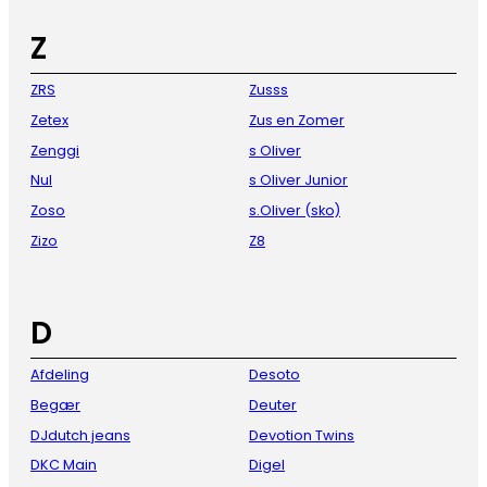
Z
ZRS
Zusss
Zetex
Zus en Zomer
Zenggi
s Oliver
Nul
s Oliver Junior
Zoso
s.Oliver (sko)
Zizo
Z8
D
Afdeling
Desoto
Begær
Deuter
DJdutch jeans
Devotion Twins
DKC Main
Digel