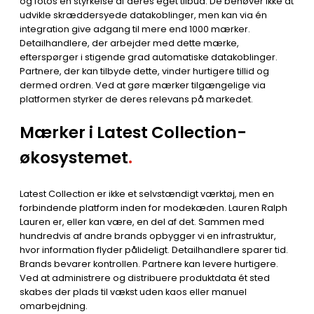
og fotos en styrkelse af deres eget tilbud. De behøver ikke at
udvikle skræddersyede datakoblinger, men kan via én
integration give adgang til mere end 1000 mærker.
Detailhandlere, der arbejder med dette mærke,
efterspørger i stigende grad automatiske datakoblinger.
Partnere, der kan tilbyde dette, vinder hurtigere tillid og
dermed ordren. Ved at gøre mærker tilgængelige via
platformen styrker de deres relevans på markedet.
Mærker i Latest Collection-
økosystemet
.
Latest Collection er ikke et selvstændigt værktøj, men en
forbindende platform inden for modekæden. Lauren Ralph
Lauren er, eller kan være, en del af det. Sammen med
hundredvis af andre brands opbygger vi en infrastruktur,
hvor information flyder pålideligt. Detailhandlere sparer tid.
Brands bevarer kontrollen. Partnere kan levere hurtigere.
Ved at administrere og distribuere produktdata ét sted
skabes der plads til vækst uden kaos eller manuel
omarbejdning.