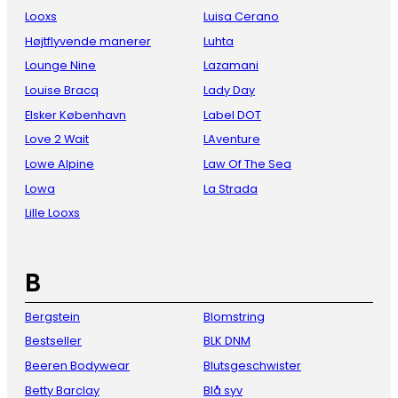
Looxs
Luisa Cerano
Højtflyvende manerer
Luhta
Lounge Nine
Lazamani
Louise Bracq
Lady Day
Elsker København
Label DOT
Love 2 Wait
LAventure
Lowe Alpine
Law Of The Sea
Lowa
La Strada
Lille Looxs
B
Bergstein
Blomstring
Bestseller
BLK DNM
Beeren Bodywear
Blutsgeschwister
Betty Barclay
Blå syv