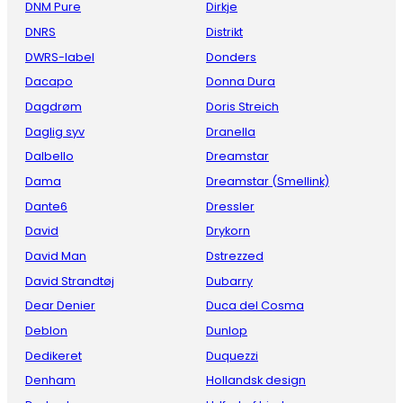
DNM Pure
Dirkje
DNRS
Distrikt
DWRS-label
Donders
Dacapo
Donna Dura
Dagdrøm
Doris Streich
Daglig syv
Dranella
Dalbello
Dreamstar
Dama
Dreamstar (Smellink)
Dante6
Dressler
David
Drykorn
David Man
Dstrezzed
David Strandtøj
Dubarry
Dear Denier
Duca del Cosma
Deblon
Dunlop
Dedikeret
Duquezzi
Denham
Hollandsk design