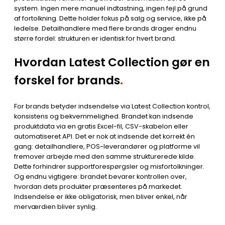
system. Ingen mere manuel indtastning, ingen fejl på grund
af fortolkning. Dette holder fokus på salg og service, ikke på
ledelse. Detailhandlere med flere brands drager endnu
større fordel: strukturen er identisk for hvert brand.
Hvordan Latest Collection gør en
forskel for brands
.
For brands betyder indsendelse via Latest Collection kontrol,
konsistens og bekvemmelighed. Brandet kan indsende
produktdata via en gratis Excel-fil, CSV-skabelon eller
automatiseret API. Det er nok at indsende det korrekt én
gang: detailhandlere, POS-leverandører og platforme vil
fremover arbejde med den samme strukturerede kilde.
Dette forhindrer supportforespørgsler og misfortolkninger.
Og endnu vigtigere: brandet bevarer kontrollen over,
hvordan dets produkter præsenteres på markedet.
Indsendelse er ikke obligatorisk, men bliver enkel, når
merværdien bliver synlig.