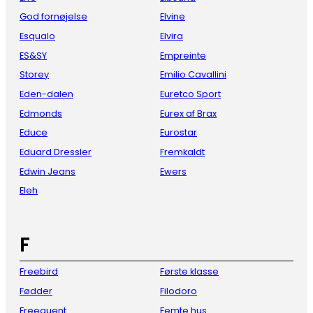
God fornøjelse
Elvine
Esqualo
Elvira
ES&SY
Empreinte
Storey
Emilio Cavallini
Eden-dalen
Euretco Sport
Edmonds
Eurex af Brax
Educe
Eurostar
Eduard Dressler
Fremkaldt
Edwin Jeans
Ewers
Eleh
F
Freebird
Første klasse
Fødder
Filodoro
Freequent
Femte hus