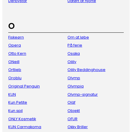
Derbystar
Udført af hjorte
O
Fiskeørn
Om at løbe
Opera
På ferie
Otto Kern
Osaka
ONeill
Oilily
Ortlieb
Oilily Beddinghouse
Oroblu
Olymp
Original Penguin
Olympia
KUN
Olymp-signatur
Kun Petite
Oläf
Kun spil
Objekt
ONLY Kosmetik
OFUR
KUN Carmakoma
Okky Briller