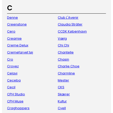
C
Denne
Club L'Avenir
Creenstone
Claudia Sträter
Cero
CCDK København
Creamie
Vælg
Creme Delux
Chi Chi
Cremefarvet tøj
Chantelle
Cro
Chasin
Croyez
Charlie Choe
Celavi
Charmline
Ceceba
Mester
Cecil
CKS
CPH Studio
Skærer
CPH Muse
Kultur
Craghoppers
Cyell