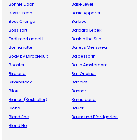
Bonnie Doon
Base Level
Boss Green
Basic Apparel
Boss Orange
Barbour
Boss sort
Barbara Lebek
Født med appetit
Bask in the Sun
Bonnanotte
Baileys Menswear
Body by Miraclesuit
Baldessarini
Booster
Ballin Amsterdam
Birdland
Ball Original
Birkenstock
Babolat
Bilou
Bahner
Bianco (Bestseller)
Bampidano
Blend
Bauer
Blend She
Baum und Pferdgarten
Blend He