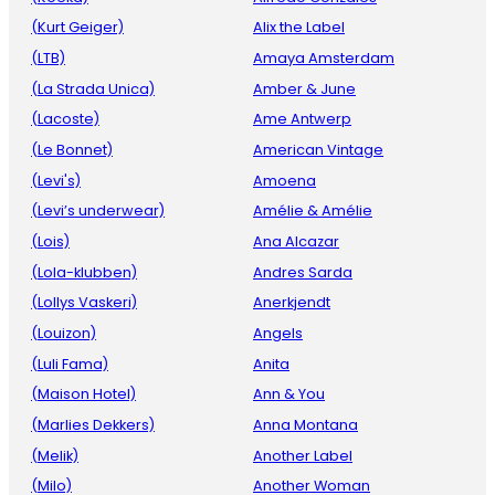
(Kurt Geiger)
Alix the Label
(LTB)
Amaya Amsterdam
(La Strada Unica)
Amber & June
(Lacoste)
Ame Antwerp
(Le Bonnet)
American Vintage
(Levi's)
Amoena
(Levi’s underwear)
Amélie & Amélie
(Lois)
Ana Alcazar
(Lola-klubben)
Andres Sarda
(Lollys Vaskeri)
Anerkjendt
(Louizon)
Angels
(Luli Fama)
Anita
(Maison Hotel)
Ann & You
(Marlies Dekkers)
Anna Montana
(Melik)
Another Label
(Milo)
Another Woman