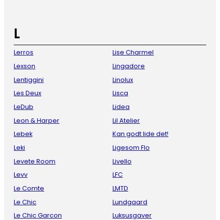
L
Lerros
Lise Charmel
Lexson
Lingadore
Lentiggini
Linolux
Les Deux
Lisca
LeDub
Lidea
Leon & Harper
Lil Atelier
Lebek
Kan godt lide det!
Leki
Ligesom Flo
Levete Room
Livello
Levv
LFC
Le Comte
LMTD
Le Chic
Lundgaard
Le Chic Garcon
Luksusgaver