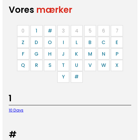
Vores
mærker
0
1
#
3
4
5
6
7
Z
D
O
I
L
B
C
E
F
G
H
J
K
M
N
P
Q
R
S
T
U
V
W
X
Y
#
1
10 Days
#