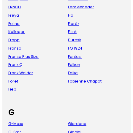
FRNCH
Fem enheder
Freya
Flo
Felina
Florèz
Kolleger
Fliink
Frapp
Fluresk
Fransa
FQ 1924
Fransa Plus Size
Fantasi
Frank Q
Falken
Frank Walder
Falke
Foret
Fabienne Chapot
Fiep
G
G-Maxx
Giordano
G-Star
Glacial