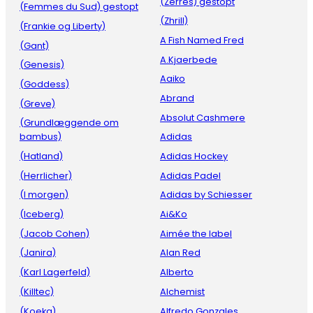
(Zerres) gestopt
(Femmes du Sud) gestopt
(Zhrill)
(Frankie og Liberty)
A Fish Named Fred
(Gant)
A.Kjaerbede
(Genesis)
Aaiko
(Goddess)
Abrand
(Greve)
Absolut Cashmere
(Grundlæggende om
bambus)
Adidas
(Hatland)
Adidas Hockey
(Herrlicher)
Adidas Padel
(I morgen)
Adidas by Schiesser
(Iceberg)
Ai&Ko
(Jacob Cohen)
Aimée the label
(Janira)
Alan Red
(Karl Lagerfeld)
Alberto
(Killtec)
Alchemist
(Koeka)
Alfredo Gonzales