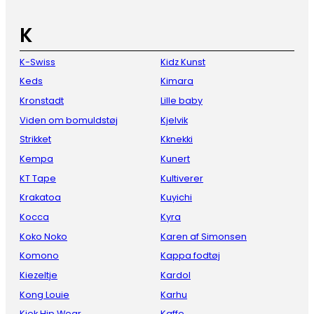
K
K-Swiss
Kidz Kunst
Keds
Kimara
Kronstadt
Lille baby
Viden om bomuldstøj
Kjelvik
Strikket
Kknekki
Kempa
Kunert
KT Tape
Kultiverer
Krakatoa
Kuyichi
Kocca
Kyra
Koko Noko
Karen af Simonsen
Komono
Kappa fodtøj
Kiezeltje
Kardol
Kong Louie
Karhu
Kiek Hip Wear
Kaffe