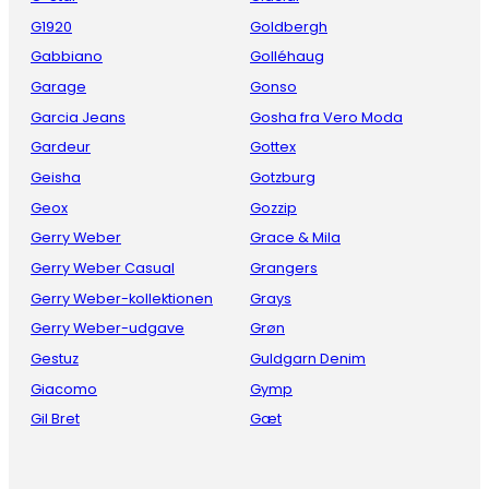
G1920
Goldbergh
Gabbiano
Golléhaug
Garage
Gonso
Garcia Jeans
Gosha fra Vero Moda
Gardeur
Gottex
Geisha
Gotzburg
Geox
Gozzip
Gerry Weber
Grace & Mila
Gerry Weber Casual
Grangers
Gerry Weber-kollektionen
Grays
Gerry Weber-udgave
Grøn
Gestuz
Guldgarn Denim
Giacomo
Gymp
Gil Bret
Gæt