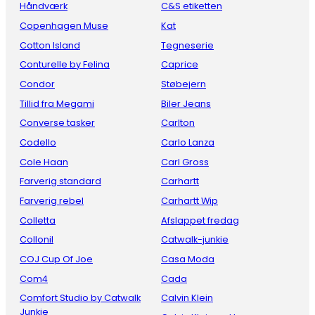
Håndværk
C&S etiketten
Copenhagen Muse
Kat
Cotton Island
Tegneserie
Conturelle by Felina
Caprice
Condor
Støbejern
Tillid fra Megami
Biler Jeans
Converse tasker
Carlton
Codello
Carlo Lanza
Cole Haan
Carl Gross
Farverig standard
Carhartt
Farverig rebel
Carhartt Wip
Colletta
Afslappet fredag
Collonil
Catwalk-junkie
COJ Cup Of Joe
Casa Moda
Com4
Cada
Comfort Studio by Catwalk
Calvin Klein
Junkie