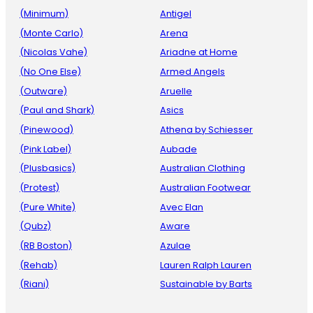
(Minimum)
Antigel
(Monte Carlo)
Arena
(Nicolas Vahe)
Ariadne at Home
(No One Else)
Armed Angels
(Outware)
Aruelle
(Paul and Shark)
Asics
(Pinewood)
Athena by Schiesser
(Pink Label)
Aubade
(Plusbasics)
Australian Clothing
(Protest)
Australian Footwear
(Pure White)
Avec Elan
(Qubz)
Aware
(RB Boston)
Azulae
(Rehab)
Lauren Ralph Lauren
(Riani)
Sustainable by Barts