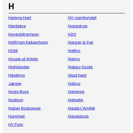
H
Helena Hart
HV-samfundet
Hjertekys
Hypedrop
Hovedstrømper
H2O
Hoffman København
Harper & Yve
HOM
Hattric
House of Artists
Hanro
Highlander
Happy Socks
Hèskimo
Glad hest
Jæger
Hatico
Hugo Boss
Hanwag
Hudson
Habella
Huber Bodywear
Haute L'Amitié
Hummel
Havaianas
HV Polo