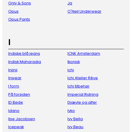
Only & Sons
Ja
Opus
O'Neil Underwear
Opus Pants
I
Indiske blå jeans
ICNK Amsterdam
Indisk Maharadja
Ikonisk
Injinji
Ichi
Inwear
Ichi Atelier Rêve
I form
Ichi tilbehør
På forsiden
Imperial Ridning
ID Bøde
Djævle og alfer
Idano
Ivko
Ilse Jacobsen
Ivy Bella
Icepeak
Ivy Beau