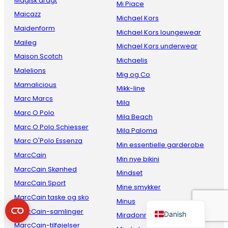
Magisk dragt
Mi Piace
Maicazz
Michael Kors
Maidenform
Michael Kors loungewear
Maileg
Michael Kors underwear
Maison Scotch
Michaelis
Malelions
Mig og Co
Mamalicious
Mikk-line
Marc Marcs
Mila
Marc O Polo
French
Mila Beach
Marc O Polo Schiesser
Italian
Mila Paloma
Marc O'Polo Essenza
Min essentielle garderobe
Spanish
MarcCain
Min nye bikini
German
MarcCain Skønhed
Mindset
English
MarcCain Sport
Mine smykker
Dutch
MarcCain taske og sko
Minus
MarcCain-samlinger
Danish
Miradonna
MarcCain-tilføjelser