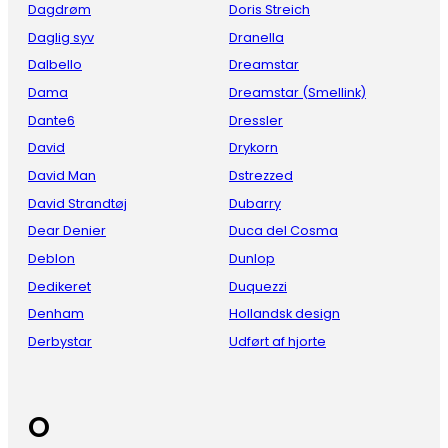
Dagdrøm
Doris Streich
Daglig syv
Dranella
Dalbello
Dreamstar
Dama
Dreamstar (Smellink)
Dante6
Dressler
David
Drykorn
David Man
Dstrezzed
David Strandtøj
Dubarry
Dear Denier
Duca del Cosma
Deblon
Dunlop
Dedikeret
Duquezzi
Denham
Hollandsk design
Derbystar
Udført af hjorte
O