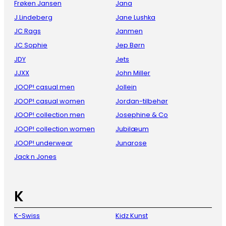
Frøken Jansen
Jana
J.Lindeberg
Jane Lushka
JC Rags
Janmen
JC Sophie
Jep Børn
JDY
Jets
JJXX
John Miller
JOOP! casual men
Jollein
JOOP! casual women
Jordan-tilbehør
JOOP! collection men
Josephine & Co
JOOP! collection women
Jubilæum
JOOP! underwear
Junarose
Jack n Jones
K
K-Swiss
Kidz Kunst