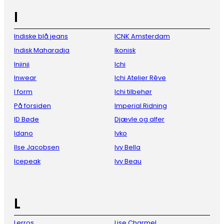
I
Indiske blå jeans
ICNK Amsterdam
Indisk Maharadja
Ikonisk
Injinji
Ichi
Inwear
Ichi Atelier Rêve
I form
Ichi tilbehør
På forsiden
Imperial Ridning
ID Bøde
Djævle og alfer
Idano
Ivko
Ilse Jacobsen
Ivy Bella
Icepeak
Ivy Beau
L
Lerros
Lise Charmel