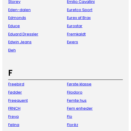
Storey
Emilio Cavallini
Eden-dalen
Euretco Sport
Edmonds
Eurex af Brax
Educe
Eurostar
Eduard Dressler
Fremkaldt
Edwin Jeans
Ewers
Eleh
F
Freebird
Første klasse
Fødder
Filodoro
Freequent
Femte hus
FRNCH
Fem enheder
Freya
Flo
Felina
Florèz