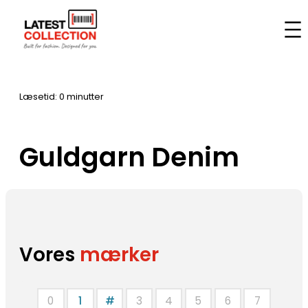
Spring
til
Hjem
–
Mærker
–
Guldgarn Denim
indhold
Læsetid: 0 minutter
Guldgarn Denim
Vores
mærker
0
1
#
3
4
5
6
7