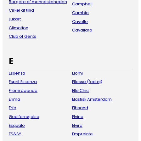
Borgere af menneskeheden
Campbell
Cirkel af tillid
Cambio
Lukket
Cavello
Climotion
Cavallaro
Club of Gents
E
Essenza
Elomi
Esprit Essenza
Ellesse (fodtøj)
Fremragende
Elle Chic
Erima
Elastisk Amsterdam
Erfo
Elbsand
God fornøjelse
Elvine
Esqualo
Elvira
ES&SY
Empreinte