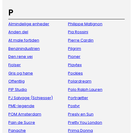
P
Almindelige enheder
Philippe Matignon
Anden del
Pia Rossini
At male fortiden
Pierre Cardin
Benzinindustrien
Pilgrim
Den rene vej
Pioner
Fjolser
Playtex
Gris og høne
Pockies
Offentlig
Polardream
PIP Studio
Polo Ralph Lauren
PJ Salvage (Schiesser)
Portrætter
PME-legende
Postyr
POM Amsterdam
Presly en Sun
Pain de Sucre
Pretty You London
Panache
Prima Donna