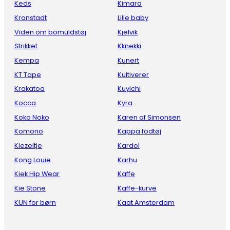
Keds
Kimara
Kronstadt
Lille baby
Viden om bomuldstøj
Kjelvik
Strikket
Kknekki
Kempa
Kunert
KT Tape
Kultiverer
Krakatoa
Kuyichi
Kocca
Kyra
Koko Noko
Karen af Simonsen
Komono
Kappa fodtøj
Kiezeltje
Kardol
Kong Louie
Karhu
Kiek Hip Wear
Kaffe
Kie Stone
Kaffe-kurve
KUN for børn
Kaat Amsterdam