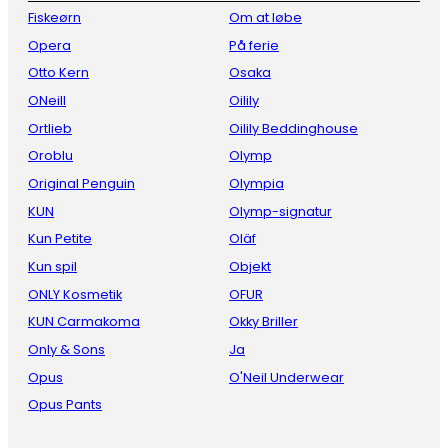
Fiskeørn
Om at løbe
Opera
På ferie
Otto Kern
Osaka
ONeill
Oilily
Ortlieb
Oilily Beddinghouse
Oroblu
Olymp
Original Penguin
Olympia
KUN
Olymp-signatur
Kun Petite
Oläf
Kun spil
Objekt
ONLY Kosmetik
OFUR
KUN Carmakoma
Okky Briller
Only & Sons
Ja
Opus
O'Neil Underwear
Opus Pants