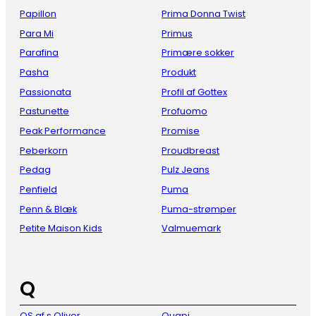
Papillon
Prima Donna Twist
Para Mi
Primus
Parafina
Primære sokker
Pasha
Produkt
Passionata
Profil af Gottex
Pastunette
Profuomo
Peak Performance
Promise
Peberkorn
Proudbreast
Pedag
Pulz Jeans
Penfield
Puma
Penn & Blæk
Puma-strømper
Petite Maison Kids
Valmuemark
Q
QS af s Oliver
Quapi