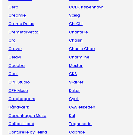
Cero
CCDK København
Creamie
Vælg
Creme Delux
Chi Chi
Cremefarvet tøj
Chantelle
Cro
Chasin
Croyez
Charlie Choe
Celavi
Charmline
Ceceba
Mester
Cecil
CKS
CPH Studio
Skærer
CPH Muse
Kultur
Craghoppers
Cyell
Håndværk
C&S etiketten
Copenhagen Muse
Kat
Cotton Island
Tegneserie
Conturelle by Felina
Caprice