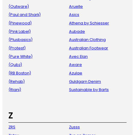
(Outware)
Aruelle
(Paul and Shark)
Asics
(Pinewood)
Athena by Schiesser
(Pink Label)
Aubade
(Plusbasics)
Australian Clothing
(Protest)
Australian Footwear
(Pure White)
Avec Elan
(Qubz)
Aware
(RB Boston)
Azulae
(Rehab)
Guldgarn Denim
(Riani)
Sustainable by Barts
Z
ZRS
Zusss