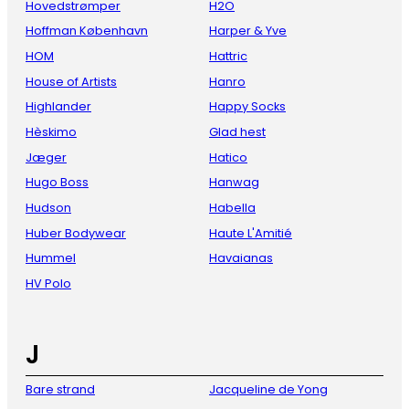
Hovedstrømper
H2O
Hoffman København
Harper & Yve
HOM
Hattric
House of Artists
Hanro
Highlander
Happy Socks
Hèskimo
Glad hest
Jæger
Hatico
Hugo Boss
Hanwag
Hudson
Habella
Huber Bodywear
Haute L'Amitié
Hummel
Havaianas
HV Polo
J
Bare strand
Jacqueline de Yong