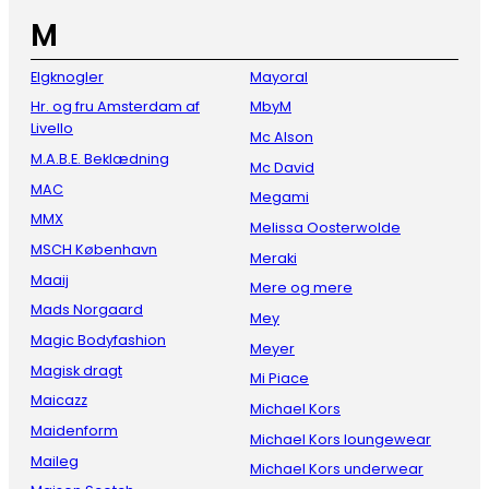
M
Elgknogler
Mayoral
Hr. og fru Amsterdam af
MbyM
Livello
Mc Alson
M.A.B.E. Beklædning
Mc David
MAC
Megami
MMX
Melissa Oosterwolde
MSCH København
Meraki
Maaij
Mere og mere
Mads Norgaard
Mey
Magic Bodyfashion
Meyer
Magisk dragt
Mi Piace
Maicazz
Michael Kors
Maidenform
Michael Kors loungewear
Maileg
Michael Kors underwear