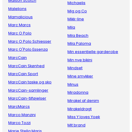
Maison Scotch
Michaelis
Malelions
Mig og Co
Mamalicious
Mikk-line
Marc Marcs
Mila
Marc O Polo
Mila Beach
Marc O Polo Schiesser
Mila Paloma
Marc O'Polo Essenza
Min essentielle garderobe
MarcCain
Min nye bikini
MarcCain Skønhed
Mindset
MarcCain Sport
Mine smykker
MarcCain taske og sko
Minus
MarcCain-samlinger
Miradonna
MarcCain-tilføjelser
Mirakel af denim
MarcMarcs
Mirakeldragt
Marco Manzini
Miss Y loves Yoek
Marco Tozzi
Mit brand
Marie Stella Maris