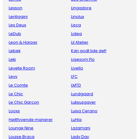
Lexson
Lingadore
Lentiggini
Linolux
Les Deux
Lisca
LeDub
Lidea
Leon & Harper
Lil Atelier
Lebek
Kan godt lide det!
Leki
Ligesom Flo
Levete Room
Livello
Levv
LFC
Le Comte
LMTD
Le Chic
Lundgaard
Le Chic Garcon
Luksusgaver
Looxs
Luisa Cerano
Højtflyvende manerer
Luhta
Lounge Nine
Lazamani
Louise Bracq
Lady Day