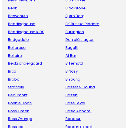
Bess Newborn
Blå marker
Benk
Blackstone
Benvenuto
Bjørn Borg
Beddinghouse
BK Britiske Riddere
Beddinghouse KIDS
Burlington
Bridgedale
Den blå slagter
Bellerose
Bugatti
Bellaire
Af Bar
Becksondergaard
B Temptd
Brax
B Nosy
Brabo
B Young
Strandliv
Basset & Hound
Beaumont
Bassini
Bonnie Doon
Base Level
Boss Green
Basic Apparel
Boss Orange
Barbour
Boss sort
Barbara Lebek