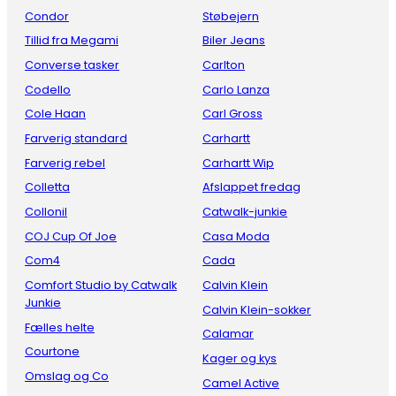
Condor
Støbejern
Tillid fra Megami
Biler Jeans
Converse tasker
Carlton
Codello
Carlo Lanza
Cole Haan
Carl Gross
Farverig standard
Carhartt
Farverig rebel
Carhartt Wip
Colletta
Afslappet fredag
Collonil
Catwalk-junkie
COJ Cup Of Joe
Casa Moda
Com4
Cada
Comfort Studio by Catwalk
Calvin Klein
Junkie
Calvin Klein-sokker
Fælles helte
Calamar
Courtone
Kager og kys
Omslag og Co
Camel Active