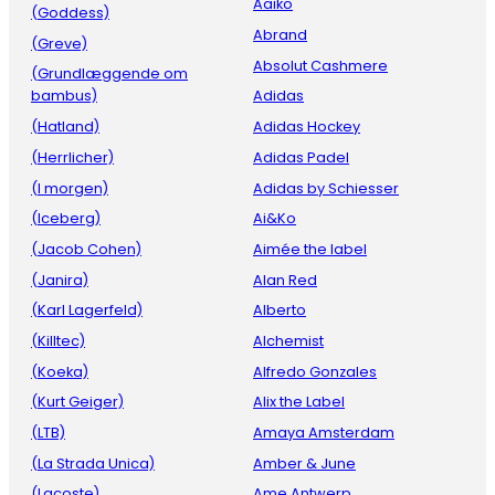
Aaiko
(Goddess)
Abrand
(Greve)
Absolut Cashmere
(Grundlæggende om
bambus)
Adidas
(Hatland)
Adidas Hockey
(Herrlicher)
Adidas Padel
(I morgen)
Adidas by Schiesser
(Iceberg)
Ai&Ko
(Jacob Cohen)
Aimée the label
(Janira)
Alan Red
(Karl Lagerfeld)
Alberto
(Killtec)
Alchemist
(Koeka)
Alfredo Gonzales
(Kurt Geiger)
Alix the Label
(LTB)
Amaya Amsterdam
(La Strada Unica)
Amber & June
(Lacoste)
Ame Antwerp