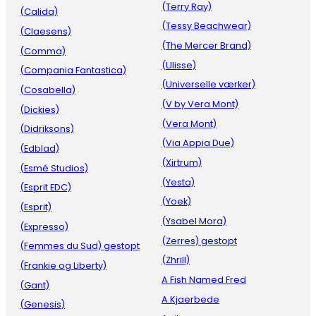
(Terry Ray)
(Calida)
(Tessy Beachwear)
(Claesens)
(The Mercer Brand)
(Comma)
(Ulisse)
(Compania Fantastica)
(Universelle værker)
(Cosabella)
(V by Vera Mont)
(Dickies)
(Vera Mont)
(Didriksons)
(Via Appia Due)
(Edblad)
(Xirtrum)
(Esmé Studios)
(Yesta)
(Esprit EDC)
(Yoek)
(Esprit)
(Ysabel Mora)
(Expresso)
(Zerres) gestopt
(Femmes du Sud) gestopt
(Zhrill)
(Frankie og Liberty)
A Fish Named Fred
(Gant)
A.Kjaerbede
(Genesis)