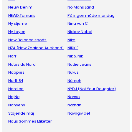
Neuw Denim
No Mans Land
NEWD.Tamaris
På ingen måde mandag
Ny stjerne
Nina von C
Ny i byen
Nickey Nobel
New Balance sports
Nike
NZA (New Zealand Auckland)
NIKKIE
Norr
Nik & Nik
Notes du Nord
Nudie Jeans
Noppies
Nukus
North84
Nümph
Nordica
NYDJ (Not Your Daughter)
NejNej
Nanso
Nonsens
Nathan
Støjende maj
Navngiv det
Nous Sommes Etiketter