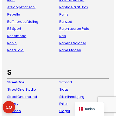
Relix
R2 Amsterdam
Afslappet af Toni
Raphaela af Brax
Rebelle
Rains
Raffineret afdeling
Raizzed
RS Sport
Ralph Lauren Polo
Rossimode
Rab
Ronic
Rabens Saloner
Rosa Faia
Rabe Moden
French
Italian
S
Spanish
StreetOne
Sixroad
German
StreetOne Studio
Sidas
English
StreetOne mænd
Sibinlinnebjerg
Dutch
Sperry
Enkel
Danish
Speedo
Sloggi