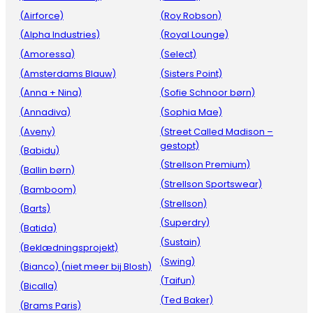
(Airforce)
(Roy Robson)
(Alpha Industries)
(Royal Lounge)
(Amoressa)
(Select)
(Amsterdams Blauw)
(Sisters Point)
(Anna + Nina)
(Sofie Schnoor børn)
(Annadiva)
(Sophia Mae)
(Aveny)
(Street Called Madison –
gestopt)
(Babidu)
(Strellson Premium)
(Ballin børn)
(Strellson Sportswear)
(Bamboom)
(Strellson)
(Barts)
(Superdry)
(Batida)
(Sustain)
(Beklædningsprojekt)
(Swing)
(Bianco) (niet meer bij Blosh)
(Taifun)
(Bicalla)
(Ted Baker)
(Brams Paris)