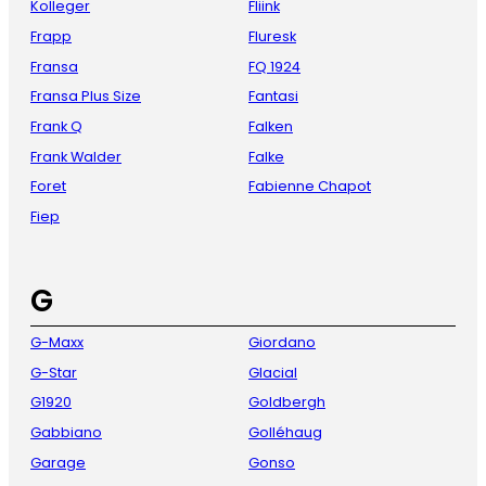
Kolleger
Fliink
Frapp
Fluresk
Fransa
FQ 1924
Fransa Plus Size
Fantasi
Frank Q
Falken
Frank Walder
Falke
Foret
Fabienne Chapot
Fiep
G
G-Maxx
Giordano
G-Star
Glacial
G1920
Goldbergh
Gabbiano
Golléhaug
Garage
Gonso