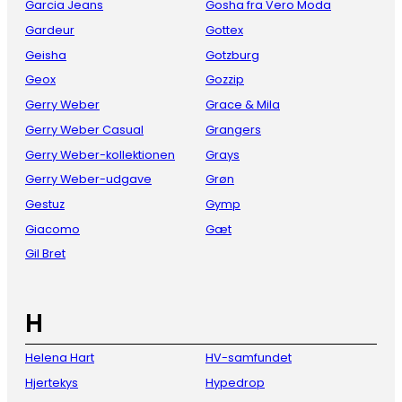
Garcia Jeans
Gosha fra Vero Moda
Gardeur
Gottex
Geisha
Gotzburg
Geox
Gozzip
Gerry Weber
Grace & Mila
Gerry Weber Casual
Grangers
Gerry Weber-kollektionen
Grays
Gerry Weber-udgave
Grøn
Gestuz
Gymp
Giacomo
Gæt
Gil Bret
H
Helena Hart
HV-samfundet
Hjertekys
Hypedrop