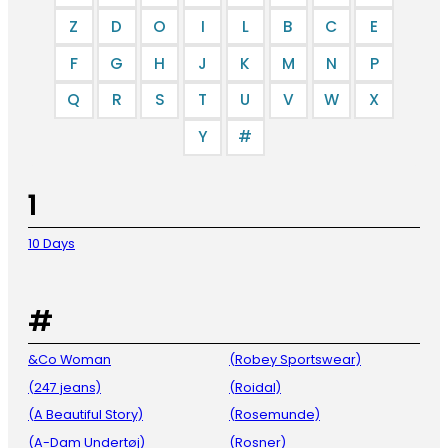
Z
D
O
I
L
B
C
E
F
G
H
J
K
M
N
P
Q
R
S
T
U
V
W
X
Y
#
1
10 Days
#
&Co Woman
(Robey Sportswear)
(247 jeans)
(Roidal)
(A Beautiful Story)
(Rosemunde)
(A-Dam Undertøj)
(Rosner)