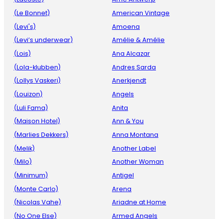
(Le Bonnet)
American Vintage
(Levi's)
Amoena
(Levi’s underwear)
Amélie & Amélie
(Lois)
Ana Alcazar
(Lola-klubben)
Andres Sarda
(Lollys Vaskeri)
Anerkjendt
(Louizon)
Angels
(Luli Fama)
Anita
(Maison Hotel)
Ann & You
(Marlies Dekkers)
Anna Montana
(Melik)
Another Label
(Milo)
Another Woman
(Minimum)
Antigel
(Monte Carlo)
Arena
(Nicolas Vahe)
Ariadne at Home
(No One Else)
Armed Angels