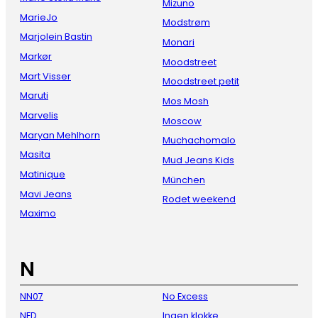
Mizuno
MarieJo
Modstrøm
Marjolein Bastin
Monari
Markør
Moodstreet
Mart Visser
Moodstreet petit
Maruti
Mos Mosh
Marvelis
Moscow
Maryan Mehlhorn
Muchachomalo
Masita
Mud Jeans Kids
Matinique
München
Mavi Jeans
Rodet weekend
Maximo
N
NN07
No Excess
NED
Ingen klokke