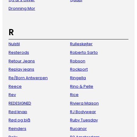
Dronning Mor
R
Nulstil
Rulleskøjter
Resterods
Roberto Sarto
Retour Jeans
Robson
Replay jeans
Rockport
Re/Born Antwerpen
Ringella
Reece
Rino & Pelle
Rev
Rice
REDESIGNED
Riviera Maison
Rød knap
RJ Bodywear
Rød og blå
Ruby Tuesday
Reinders
Rucanor