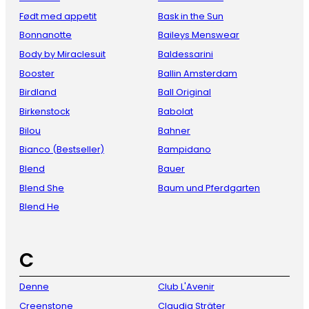
Født med appetit
Bask in the Sun
Bonnanotte
Baileys Menswear
Body by Miraclesuit
Baldessarini
Booster
Ballin Amsterdam
Birdland
Ball Original
Birkenstock
Babolat
Bilou
Bahner
Bianco (Bestseller)
Bampidano
Blend
Bauer
Blend She
Baum und Pferdgarten
Blend He
C
Denne
Club L'Avenir
Creenstone
Claudia Sträter