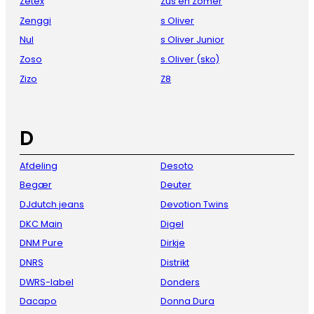
Zetex
Zus en Zomer
Zenggi
s Oliver
Nul
s Oliver Junior
Zoso
s.Oliver (sko)
Zizo
Z8
D
Afdeling
Desoto
Begær
Deuter
DJdutch jeans
Devotion Twins
DKC Main
Digel
DNM Pure
Dirkje
DNRS
Distrikt
DWRS-label
Donders
Dacapo
Donna Dura