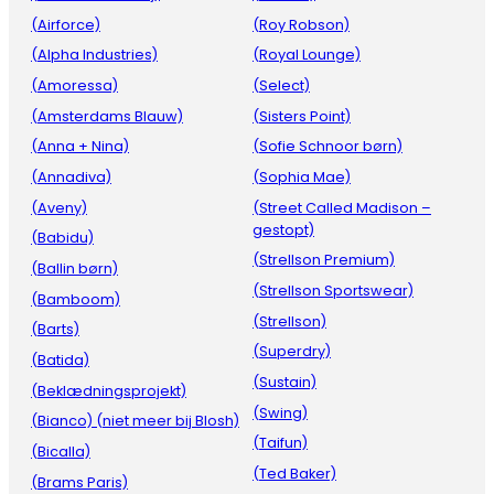
(Airforce)
(Roy Robson)
(Alpha Industries)
(Royal Lounge)
(Amoressa)
(Select)
(Amsterdams Blauw)
(Sisters Point)
(Anna + Nina)
(Sofie Schnoor børn)
(Annadiva)
(Sophia Mae)
(Aveny)
(Street Called Madison –
gestopt)
(Babidu)
(Strellson Premium)
(Ballin børn)
(Strellson Sportswear)
(Bamboom)
(Strellson)
(Barts)
(Superdry)
(Batida)
(Sustain)
(Beklædningsprojekt)
(Swing)
(Bianco) (niet meer bij Blosh)
(Taifun)
(Bicalla)
(Ted Baker)
(Brams Paris)