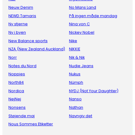
Neuw Denim
No Mans Land
NEWD.Tamaris
På ingen måde mandag
Ny stjerne
Nina von C
Ny i byen
Nickey Nobel
New Balance sports
Nike
NZA (New Zealand Auckland)
NIKKIE
Norr
Nik & Nik
Notes du Nord
Nudie Jeans
Noppies
Nukus
North84
Nümph
Nordica
NYDJ (Not Your Daughter)
NejNej
Nanso
Nonsens
Nathan
Støjende maj
Navngiv det
Nous Sommes Etiketter