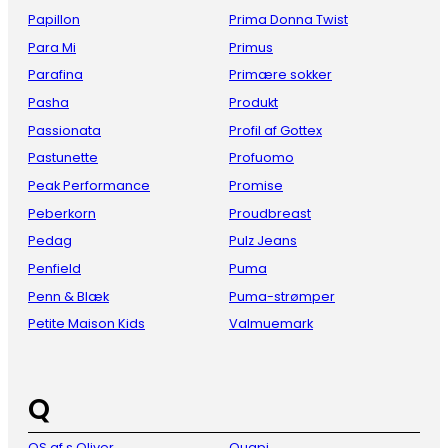
Papillon
Prima Donna Twist
Para Mi
Primus
Parafina
Primære sokker
Pasha
Produkt
Passionata
Profil af Gottex
Pastunette
Profuomo
Peak Performance
Promise
Peberkorn
Proudbreast
Pedag
Pulz Jeans
Penfield
Puma
Penn & Blæk
Puma-strømper
Petite Maison Kids
Valmuemark
Q
QS af s Oliver
Quapi