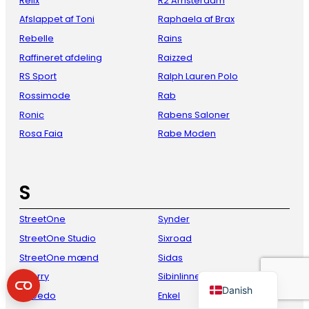
Relix
R2 Amsterdam
Afslappet af Toni
Raphaela af Brax
Rebelle
Rains
Raffineret afdeling
Raizzed
RS Sport
Ralph Lauren Polo
Rossimode
Rab
Ronic
Rabens Saloner
Rosa Faia
Rabe Moden
French
Italian
S
Spanish
StreetOne
Synder
German
StreetOne Studio
Sixroad
English
StreetOne mænd
Sidas
Dutch
Sperry
Sibinlinnebjerg
Danish
Speedo
Enkel