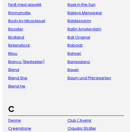
Født med appetit
Bask in the Sun
Bonnanotte
Baileys Menswear
Body by Miraclesuit
Baldessarini
Booster
Ballin Amsterdam
Birdland
Ball Original
Birkenstock
Babolat
Bilou
Bahner
Bianco (Bestseller)
Bampidano
Blend
Bauer
Blend She
Baum und Pferdgarten
Blend He
C
Denne
Club L'Avenir
Creenstone
Claudia Sträter