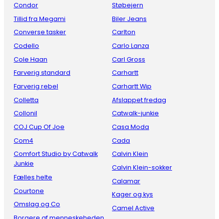
Condor
Støbejern
Tillid fra Megami
Biler Jeans
Converse tasker
Carlton
Codello
Carlo Lanza
Cole Haan
Carl Gross
Farverig standard
Carhartt
Farverig rebel
Carhartt Wip
Colletta
Afslappet fredag
Collonil
Catwalk-junkie
COJ Cup Of Joe
Casa Moda
Com4
Cada
Comfort Studio by Catwalk
Calvin Klein
Junkie
Calvin Klein-sokker
Fælles helte
Calamar
Courtone
Kager og kys
Omslag og Co
Camel Active
Borgere af menneskeheden