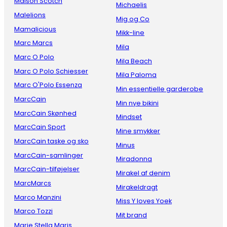
Maison Scotch
Michaelis
Malelions
Mig og Co
Mamalicious
Mikk-line
Marc Marcs
Mila
Marc O Polo
Mila Beach
Marc O Polo Schiesser
Mila Paloma
Marc O'Polo Essenza
Min essentielle garderobe
MarcCain
Min nye bikini
MarcCain Skønhed
Mindset
MarcCain Sport
Mine smykker
MarcCain taske og sko
Minus
MarcCain-samlinger
Miradonna
MarcCain-tilføjelser
Mirakel af denim
MarcMarcs
Mirakeldragt
Marco Manzini
Miss Y loves Yoek
Marco Tozzi
Mit brand
Marie Stella Maris