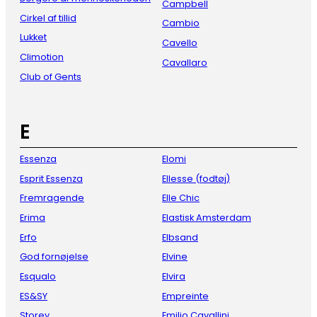
Campbell
Cirkel af tillid
Cambio
Lukket
Cavello
Climotion
Cavallaro
Club of Gents
E
Essenza
Elomi
Esprit Essenza
Ellesse (fodtøj)
Fremragende
Elle Chic
Erima
Elastisk Amsterdam
Erfo
Elbsand
God fornøjelse
Elvine
Esqualo
Elvira
ES&SY
Empreinte
Storey
Emilio Cavallini