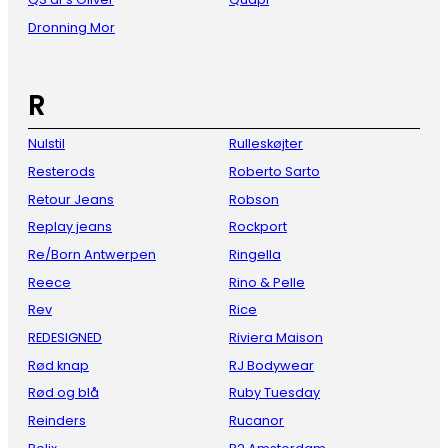
Dronning Mor
R
Nulstil
Rulleskøjter
Resterods
Roberto Sarto
Retour Jeans
Robson
Replay jeans
Rockport
Re/Born Antwerpen
Ringella
Reece
Rino & Pelle
Rev
Rice
REDESIGNED
Riviera Maison
Rød knap
RJ Bodywear
Rød og blå
Ruby Tuesday
Reinders
Rucanor