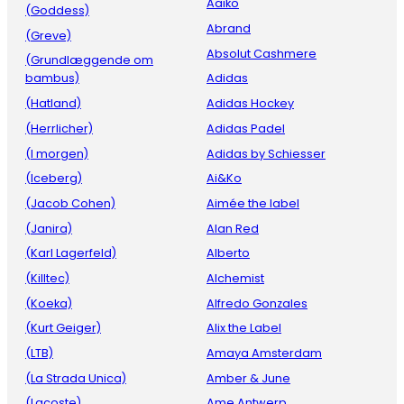
Aaiko
(Goddess)
Abrand
(Greve)
Absolut Cashmere
(Grundlæggende om
bambus)
Adidas
(Hatland)
Adidas Hockey
(Herrlicher)
Adidas Padel
(I morgen)
Adidas by Schiesser
(Iceberg)
Ai&Ko
(Jacob Cohen)
Aimée the label
(Janira)
Alan Red
(Karl Lagerfeld)
Alberto
(Killtec)
Alchemist
(Koeka)
Alfredo Gonzales
(Kurt Geiger)
Alix the Label
(LTB)
Amaya Amsterdam
(La Strada Unica)
Amber & June
(Lacoste)
Ame Antwerp