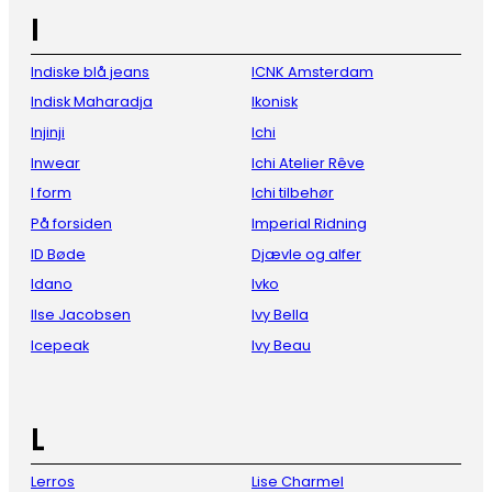
I
Indiske blå jeans
ICNK Amsterdam
Indisk Maharadja
Ikonisk
Injinji
Ichi
Inwear
Ichi Atelier Rêve
I form
Ichi tilbehør
På forsiden
Imperial Ridning
ID Bøde
Djævle og alfer
Idano
Ivko
Ilse Jacobsen
Ivy Bella
Icepeak
Ivy Beau
L
Lerros
Lise Charmel