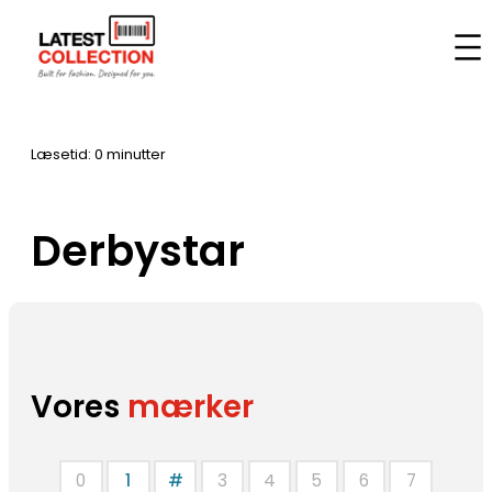
Spring
til
Hjem
–
Mærker
–
Derbystar
indhold
Læsetid: 0 minutter
Derbystar
Vores
mærker
0
1
#
3
4
5
6
7