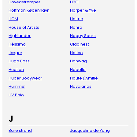
Hovedstrømper
H2O
Hoffman København
Harper & Yve
HOM
Hattric
House of Artists
Hanro
Highlander
Happy Socks
Hèskimo
Glad hest
Jæger
Hatico
Hugo Boss
Hanwag
Hudson
Habella
Huber Bodywear
Haute L'Amitié
Hummel
Havaianas
HV Polo
J
Bare strand
Jacqueline de Yong