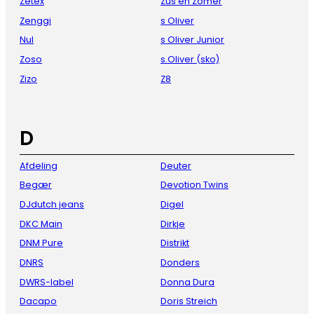
Zetex
Zus en Zomer
Zenggi
s Oliver
Nul
s Oliver Junior
Zoso
s.Oliver (sko)
Zizo
Z8
D
Afdeling
Deuter
Begær
Devotion Twins
DJdutch jeans
Digel
DKC Main
Dirkje
DNM Pure
Distrikt
DNRS
Donders
DWRS-label
Donna Dura
Dacapo
Doris Streich