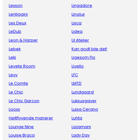
Lexson
Lingadore
Lentiggini
Linolux
Les Deux
Lisca
LeDub
Lidea
Leon & Harper
Lil Atelier
Lebek
Kan godt lide det!
Leki
Ligesom Flo
Levete Room
Livello
Levv
LFC
Le Comte
LMTD
Le Chic
Lundgaard
Le Chic Garcon
Luksusgaver
Looxs
Luisa Cerano
Højtflyvende manerer
Luhta
Lounge Nine
Lazamani
Louise Bracq
Lady Day