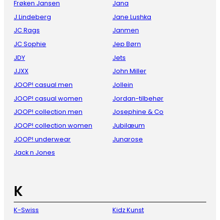
Frøken Jansen
Jana
J.Lindeberg
Jane Lushka
JC Rags
Janmen
JC Sophie
Jep Børn
JDY
Jets
JJXX
John Miller
JOOP! casual men
Jollein
JOOP! casual women
Jordan-tilbehør
JOOP! collection men
Josephine & Co
JOOP! collection women
Jubilæum
JOOP! underwear
Junarose
Jack n Jones
K
K-Swiss
Kidz Kunst