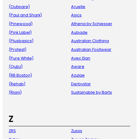
(Outware)
Aruelle
(Paul and Shark)
Asics
(Pinewood)
Athena by Schiesser
(Pink Label)
Aubade
(Plusbasics)
Australian Clothing
(Protest)
Australian Footwear
(Pure White)
Avec Elan
(Qubz)
Aware
(RB Boston)
Azulae
(Rehab)
Derbystar
(Riani)
Sustainable by Barts
Z
ZRS
Zusss