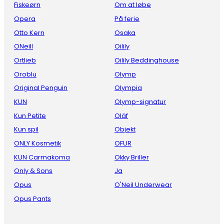
Fiskeørn
Om at løbe
Opera
På ferie
Otto Kern
Osaka
ONeill
Oilily
Ortlieb
Oilily Beddinghouse
Oroblu
Olymp
Original Penguin
Olympia
KUN
Olymp-signatur
Kun Petite
Oläf
Kun spil
Objekt
ONLY Kosmetik
OFUR
KUN Carmakoma
Okky Briller
Only & Sons
Ja
Opus
O'Neil Underwear
Opus Pants