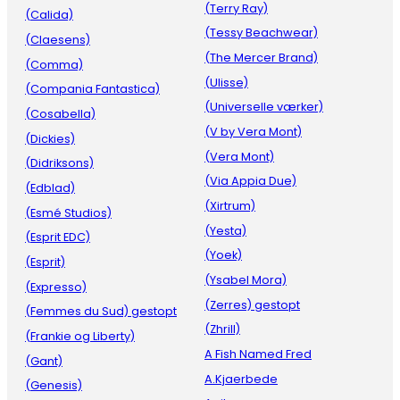
(Terry Ray)
(Calida)
(Tessy Beachwear)
(Claesens)
(The Mercer Brand)
(Comma)
(Ulisse)
(Compania Fantastica)
(Universelle værker)
(Cosabella)
(V by Vera Mont)
(Dickies)
(Vera Mont)
(Didriksons)
(Via Appia Due)
(Edblad)
(Xirtrum)
(Esmé Studios)
(Yesta)
(Esprit EDC)
(Yoek)
(Esprit)
(Ysabel Mora)
(Expresso)
(Zerres) gestopt
(Femmes du Sud) gestopt
(Zhrill)
(Frankie og Liberty)
A Fish Named Fred
(Gant)
A.Kjaerbede
(Genesis)