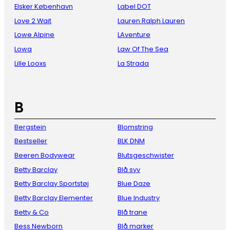
Elsker København
Label DOT
Love 2 Wait
Lauren Ralph Lauren
Lowe Alpine
LAventure
Lowa
Law Of The Sea
Lille Looxs
La Strada
B
Bergstein
Blomstring
Bestseller
BLK DNM
Beeren Bodywear
Blutsgeschwister
Betty Barclay
Blå syv
Betty Barclay Sportstøj
Blue Daze
Betty Barclay Elementer
Blue Industry
Betty & Co
Blå trane
Bess Newborn
Blå marker