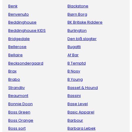
Benk
Blackstone
Benvenuto
Bjørn Borg
Beddinghouse
BK Britiske Riddere
Beddinghouse KIDS
Burlington
Bridgedale
Den blå slagter
Bellerose
Bugatti
Bellaire
Af Bar
Becksondergaard
B Temptd
Brax
B Nosy
Brabo
B Young
Strandliv
Basset & Hound
Beaumont
Bassini
Bonnie Doon
Base Level
Boss Green
Basic Apparel
Boss Orange
Barbour
Boss sort
Barbara Lebek