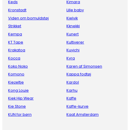
Keds
Kimara
Kronstadt
Lille baby
Viden om bomuldstøj
Kjelvik
Strikket
Kknekki
Kempa
Kunert
KT Tape
Kultiverer
Krakatoa
Kuyichi
Kocca
Kyra
Koko Noko
Karen af Simonsen
Komono
Kappa fodtøj
Kiezeltje
Kardol
Kong Louie
Karhu
Kiek Hip Wear
Kaffe
Kie Stone
Kaffe-kurve
KUN for børn
Kaat Amsterdam