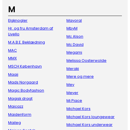
M
Elgknogler
Mayoral
Hr. og fru Amsterdam af
MbyM
Livello
Mc Alson
M.A.B.E. Beklædning
Mc David
MAC
Megami
MMX
Melissa Oosterwolde
MSCH København
Meraki
Maaij
Mere og mere
Mads Norgaard
Mey
Magic Bodyfashion
Meyer
Magisk dragt
Mi Piace
Maicazz
Michael Kors
Maidenform
Michael Kors loungewear
Maileg
Michael Kors underwear