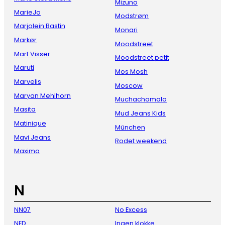
Mizuno
MarieJo
Modstrøm
Marjolein Bastin
Monari
Markør
Moodstreet
Mart Visser
Moodstreet petit
Maruti
Mos Mosh
Marvelis
Moscow
Maryan Mehlhorn
Muchachomalo
Masita
Mud Jeans Kids
Matinique
München
Mavi Jeans
Rodet weekend
Maximo
N
NN07
No Excess
NED
Ingen klokke