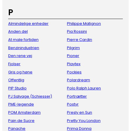
P
Almindelige enheder
Philippe Matignon
Anden del
Pia Rossini
At male fortiden
Pierre Cardin
Benzinindustrien
Pilgrim
Den rene vej
Pioner
Fjolser
Playtex
Gris og høne
Pockies
Offentlig
Polardream
PIP Studio
Polo Ralph Lauren
PJ Salvage (Schiesser)
Portrætter
PME-legende
Postyr
POM Amsterdam
Presly en Sun
Pain de Sucre
Pretty You London
Panache
Prima Donna