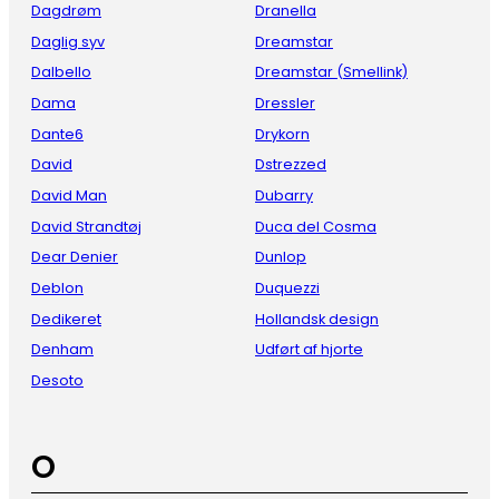
Dagdrøm
Dranella
Daglig syv
Dreamstar
Dalbello
Dreamstar (Smellink)
Dama
Dressler
Dante6
Drykorn
David
Dstrezzed
David Man
Dubarry
David Strandtøj
Duca del Cosma
Dear Denier
Dunlop
Deblon
Duquezzi
Dedikeret
Hollandsk design
Denham
Udført af hjorte
Desoto
O