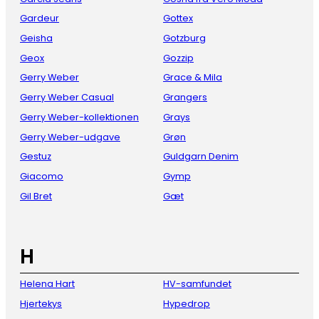
Gardeur
Gottex
Geisha
Gotzburg
Geox
Gozzip
Gerry Weber
Grace & Mila
Gerry Weber Casual
Grangers
Gerry Weber-kollektionen
Grays
Gerry Weber-udgave
Grøn
Gestuz
Guldgarn Denim
Giacomo
Gymp
Gil Bret
Gæt
H
Helena Hart
HV-samfundet
Hjertekys
Hypedrop