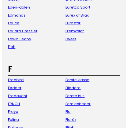
Eden-dalen
Euretco Sport
Edmonds
Eurex af Brax
Educe
Eurostar
Eduard Dressler
Fremkaldt
Edwin Jeans
Ewers
Eleh
F
Freebird
Første klasse
Fødder
Filodoro
Freequent
Femte hus
FRNCH
Fem enheder
Freya
Flo
Felina
Florèz
Kolleger
Fliink