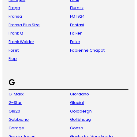
Frapp
Fluresk
Fransa
FQ 1924
Fransa Plus Size
Fantasi
Frank Q
Falken
Frank Walder
Falke
Foret
Fabienne Chapot
Fiep
G
G-Maxx
Giordano
G-Star
Glacial
G1920
Goldbergh
Gabbiano
Golléhaug
Garage
Gonso
Garcia Jeans
Gosha fra Vero Moda