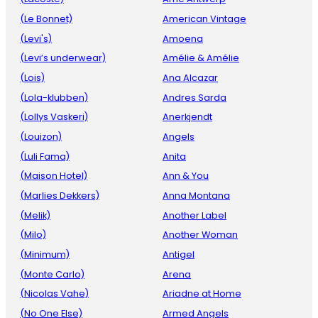
(Le Bonnet)
American Vintage
(Levi's)
Amoena
(Levi’s underwear)
Amélie & Amélie
(Lois)
Ana Alcazar
(Lola-klubben)
Andres Sarda
(Lollys Vaskeri)
Anerkjendt
(Louizon)
Angels
(Luli Fama)
Anita
(Maison Hotel)
Ann & You
(Marlies Dekkers)
Anna Montana
(Melik)
Another Label
(Milo)
Another Woman
(Minimum)
Antigel
(Monte Carlo)
Arena
(Nicolas Vahe)
Ariadne at Home
(No One Else)
Armed Angels