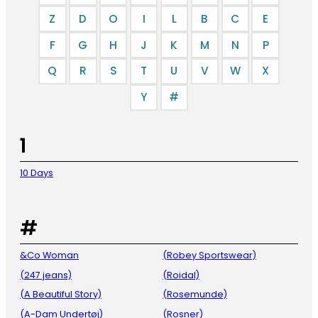
Z
D
O
I
L
B
C
E
F
G
H
J
K
M
N
P
Q
R
S
T
U
V
W
X
Y
#
1
10 Days
#
&Co Woman
(Robey Sportswear)
(247 jeans)
(Roidal)
(A Beautiful Story)
(Rosemunde)
(A-Dam Undertøj)
(Rosner)